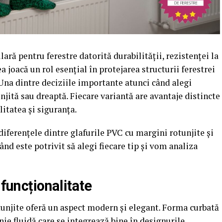
ară pentru ferestre datorită durabilității, rezistenței la
ea joacă un rol esențial în protejarea structurii ferestrei
 Una dintre deciziile importante atunci când alegi
njită sau dreaptă. Fiecare variantă are avantaje distincte
litatea și siguranța.
iferențele dintre glafurile PVC cu margini rotunjite și
nd este potrivit să alegi fiecare tip și vom analiza
 funcționalitate
tunjite oferă un aspect modern și elegant. Forma curbată
inie fluidă care se integrează bine în designurile