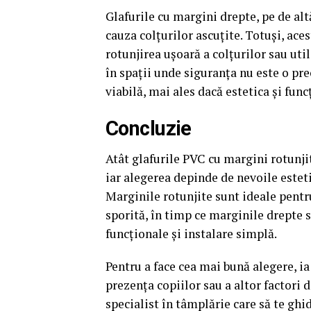
Glafurile cu margini drepte, pe de alt
cauza colțurilor ascuțite. Totuși, acest
rotunjirea ușoară a colțurilor sau util
în spații unde siguranța nu este o pr
viabilă, mai ales dacă estetica și func
Concluzie
Atât glafurile PVC cu margini rotunjit
iar alegerea depinde de nevoile esteti
Marginile rotunjite sunt ideale pentr
sporită, în timp ce marginile drepte s
funcționale și instalare simplă.
Pentru a face cea mai bună alegere, ia 
prezența copiilor sau a altor factori 
specialist în tâmplărie care să te ghi