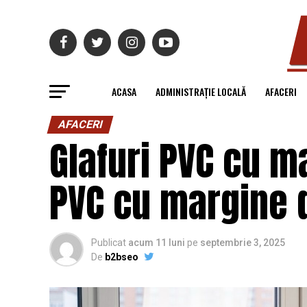
ACASA
ADMINISTRAȚIE LOCALĂ
AFACERI
AFACERI
Glafuri PVC cu ma
PVC cu margine 
Publicat
acum 11 luni
pe
septembrie 3, 2025
De
b2bseo