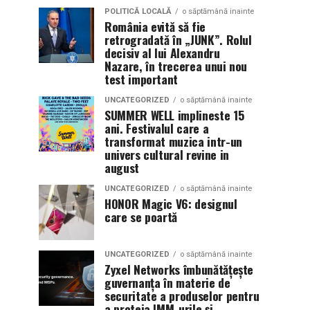
POLITICĂ LOCALĂ
o săptămână inainte
România evită să fie
retrogradată în „JUNK”. Rolul
decisiv al lui Alexandru
Nazare, în trecerea unui nou
test important
UNCATEGORIZED
o săptămână inainte
SUMMER WELL implineste 15
ani. Festivalul care a
transformat muzica intr-un
univers cultural revine in
august
UNCATEGORIZED
o săptămână inainte
HONOR Magic V6: designul
care se poartă
UNCATEGORIZED
o săptămână inainte
Zyxel Networks îmbunătățește
guvernanța în materie de
securitate a produselor pentru
a proteja IMM-urile și