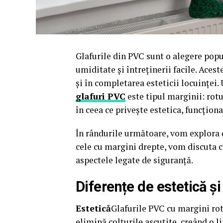
Glafurile din PVC sunt o alegere popul
umiditate și întreținerii facile. Acest
și în completarea esteticii locuinței.
glafuri PVC
este tipul marginii: rotu
în ceea ce privește estetica, funcționa
În rândurile următoare, vom explora d
cele cu margini drepte, vom discuta câ
aspectele legate de siguranță.
Diferențe de estetică și
Estetică
Glafurile PVC cu margini ro
elimină colțurile ascuțite, creând o l