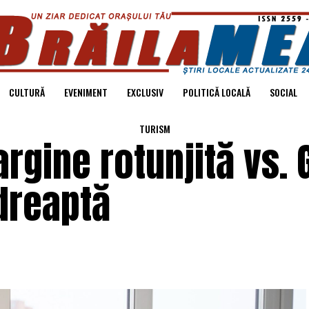
CULTURĂ
EVENIMENT
EXCLUSIV
POLITICĂ LOCALĂ
SOCIAL
TURISM
rgine rotunjită vs. G
dreaptă