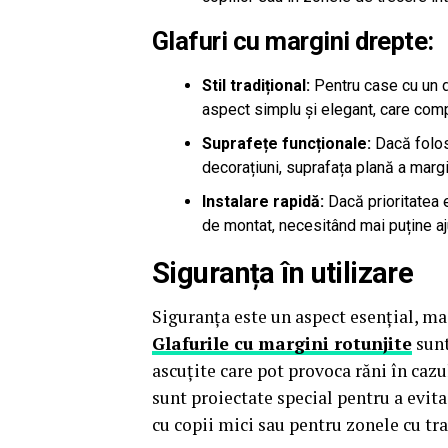
Glafuri cu margini drepte:
Stil tradițional:
Pentru case cu un de
aspect simplu și elegant, care com
Suprafețe funcționale:
Dacă folose
decorațiuni, suprafața plană a margi
Instalare rapidă:
Dacă prioritatea e
de montat, necesitând mai puține aj
Siguranța în utilizare
Siguranța este un aspect esențial, mai
Glafurile cu margini rotunjite
sunt
ascuțite care pot provoca răni în cazu
sunt proiectate special pentru a evita 
cu copii mici sau pentru zonele cu tra