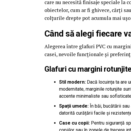
care nu necesită finisaje speciale la 
obiectelor, cum ar fi ghivece, cărți sa
colțurile drepte pot acumula mai ușor
Când să alegi fiecare v
Alegerea între glafuri PVC cu margini
casei, nevoile funcționale și preferin
Glafuri cu margini rotunjite
Stil modern:
Dacă locuința ta are 
modernitate, marginile rotunjite sun
accente minimaliste sau sofisticate
Spații umede:
În băi, bucătării sau 
datorită curățării facile și rezisten
Case cu copii:
Pentru siguranță spo
copiilor sau în zonele de trecere in