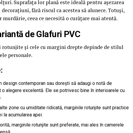
colțuri. Suprafața lor plană este ideală pentru așezarea
u decorațiuni, fără riscul ca acestea să alunece. Totuși,
 murdărie, ceea ce necesită o curățare mai atentă.
ariantă de Glafuri PVC
 rotunjite și cele cu margini drepte depinde de stilul
țele personale.
:
un design contemporan sau dorești să adaugi o notă de
t o alegere excelentă. Ele se potrivesc bine în interioarele cu
.
alte zone cu umiditate ridicată, marginile rotunjite sunt practice
ței la acumularea apei.
rită, marginile rotunjite sunt preferate, mai ales în camerele
tensă.