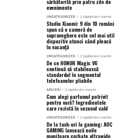
sărbătorită prin patru zile de
evenimente
UNCATEGORIZED
2 săptămâni inainte
Studiu Xiaomi: 9 din 10 români
spun că o cameră de
supraveghere este cel mai util
dispozitiv atunci când pleacă
în vacanță
UNCATEGORIZED
2 săptămâni inainte
De ce HONOR Magic V6
continuă să stabilească
standardul în segmentul
telefoanelor pliabile
AFACERI
2 săptămâni inainte
Cum alegi parfumul potrivit
pentru vară? Ingredientele
care rezistă în sezonul cald
UNCATEGORIZED
2 săptămâni inainte
De la task-uri la gaming: AOC
GAMING lansează noile
monitoare curbate ultrawide