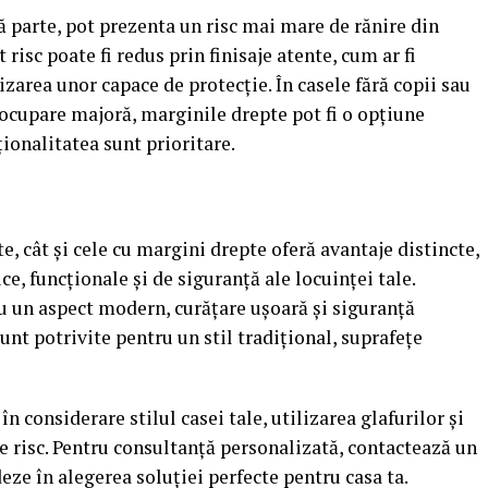
ă parte, pot prezenta un risc mai mare de rănire din
 risc poate fi redus prin finisaje atente, cum ar fi
izarea unor capace de protecție. În casele fără copii sau
eocupare majoră, marginile drepte pot fi o opțiune
ționalitatea sunt prioritare.
e, cât și cele cu margini drepte oferă avantaje distincte,
ce, funcționale și de siguranță ale locuinței tale.
u un aspect modern, curățare ușoară și siguranță
unt potrivite pentru un stil tradițional, suprafețe
în considerare stilul casei tale, utilizarea glafurilor și
de risc. Pentru consultanță personalizată, contactează un
deze în alegerea soluției perfecte pentru casa ta.