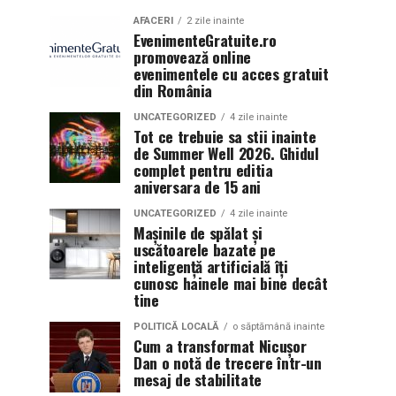
AFACERI
2 zile inainte
EvenimenteGratuite.ro
promovează online
evenimentele cu acces gratuit
din România
UNCATEGORIZED
4 zile inainte
Tot ce trebuie sa stii inainte
de Summer Well 2026. Ghidul
complet pentru editia
aniversara de 15 ani
UNCATEGORIZED
4 zile inainte
Mașinile de spălat și
uscătoarele bazate pe
inteligență artificială îți
cunosc hainele mai bine decât
tine
POLITICĂ LOCALĂ
o săptămână inainte
Cum a transformat Nicușor
Dan o notă de trecere într-un
mesaj de stabilitate