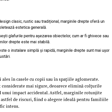
sign clasic, rustic sau tradițional, marginile drepte oferă un
pletează estetica generală.
ști glafurile pentru așezarea obiectelor, cum ar fi ghivece sau
nilor drepte este mai stabilă.
ste o instalare simplă și rapidă, marginile drepte sunt mai ușor
ustări.
 ales în casele cu copii sau în spațiile aglomerate.
 considerate mai sigure, deoarece elimină colțurile
l unui impact accidental. Astfel, marginile rotunjite
astfel de riscuri, fiind o alegere ideală pentru familiile
fic intens.