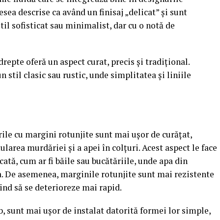
ea descrise ca având un finisaj „delicat” și sunt
til sofisticat sau minimalist, dar cu o notă de
drepte oferă un aspect curat, precis și tradițional.
 stil clasic sau rustic, unde simplitatea și liniile
rile cu margini rotunjite sunt mai ușor de curățat,
area murdăriei și a apei în colțuri. Acest aspect le face
cată, cum ar fi băile sau bucătăriile, unde apa din
. De asemenea, marginile rotunjite sunt mai rezistente
tind să se deterioreze mai rapid.
b, sunt mai ușor de instalat datorită formei lor simple,