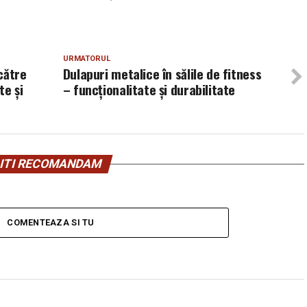
URMATORUL
către
Dulapuri metalice în sălile de fitness
te și
– funcționalitate și durabilitate
ITI RECOMANDAM
COMENTEAZA SI TU