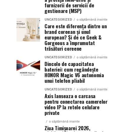
furnizorii de servicii de
gestionare (MSP)
UNCATEGORIZED
o săptămână inainte
Care este diferența dintre un
brand coreean și unul
european? Și de ce Geek &
Gorgeous a împrumutat
trăsături coreene
UNCATEGORIZED
o săptămână inainte
Dincolo de capacitatea
bateriei: cum regândește
HONOR Magic V6 autonomia
unui telefon pliabil
UNCATEGORIZED
o săptămână inainte
Axis lanseaza o carcasa
pentru conectarea camerelor
video IP la retele celulare
private
o săptămână inainte
Ziua Timișoarei 2026,