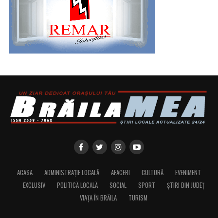
ACASA
ADMINISTRAȚIE LOCALĂ
AFACERI
CULTURĂ
EVENIMENT
EXCLUSIV
POLITICĂ LOCALĂ
SOCIAL
SPORT
ȘTIRI DIN JUDEȚ
VIAȚA ÎN BRĂILA
TURISM