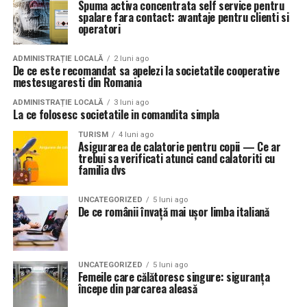
Spuma activa concentrata self service pentru
spalare fara contact: avantaje pentru clienti si
operatori
ADMINISTRAȚIE LOCALĂ
2 luni ago
De ce este recomandat sa apelezi la societatile cooperative
mestesugaresti din Romania
ADMINISTRAȚIE LOCALĂ
3 luni ago
La ce folosesc societatile in comandita simpla
TURISM
4 luni ago
Asigurarea de calatorie pentru copii — Ce ar
trebui sa verificati atunci cand calatoriti cu
familia dvs
UNCATEGORIZED
5 luni ago
De ce românii învață mai ușor limba italiană
UNCATEGORIZED
5 luni ago
Femeile care călătoresc singure: siguranța
începe din parcarea aleasă