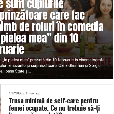
e sunt cuplurile
prinzătoare care fac
imb de roluri în comedia
 pielea mea” din 10
ruarie
 „În pielea mea” prezintă din 10 februarie în cinematografe
upluri amuzante și surprinzătoare: Oana Gherman și Sergiu
, Ioana State și...
CULTURĂ
11 luni ago
Trusa minimă de self-care pentru
femei ocupate. Ce nu trebuie să-ți