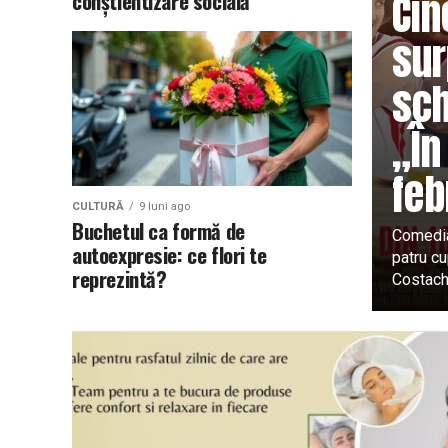
Cin
conștientizare socială
sur
sch
„În
feb
CULTURĂ
9 luni ago
Buchetul ca formă de
Comedia
autoexpresie: ce flori te
patru c
reprezintă?
Costache