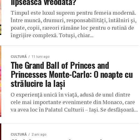
lipsească vreodată?
Timpul este luxul suprem pentru femeia modernă.
Între muncă, drumuri, responsabilități, întâlniri și,
poate, copii, rareori rămâne loc pentru o rutină de
îngrijire complexă. Totuși, chiar...
CULTURĂ
11 luni ago
The Grand Ball of Princes and
Princesses Monte-Carlo: O noapte cu
strălucire la Iași
O experiență unică în viață, adusă de unul dintre
cele mai importante evenimente din Monaco, care
va avea loc în Palatul Culturii – Iași. Se desfășoară...
CULTURĂ
2 ani ago