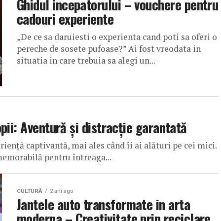
Ghidul incepatorului – vouchere pentru
cadouri experiente
„De ce sa daruiesti o experienta cand poti sa oferi o
pereche de sosete pufoase?” Ai fost vreodata in
situatia in care trebuia sa alegi un...
pii: Aventură și distracție garantată
iență captivantă, mai ales când îi ai alături pe cei mici.
memorabilă pentru întreaga...
CULTURĂ
2 ani ago
Jantele auto transformate in arta
moderna – Creativitate prin reciclare