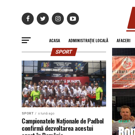
ACASA
ADMINISTRAȚIE LOCALĂ
AFACERI
SPORT
SPORT
o lună ago
Campionatele Naționale de Padbol
SPORT
Rom
confirmă dezvoltarea acestui