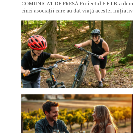
COMUNICAT DE PRESĂ Proiectul F.E.I.B. a demara
cinci asociații care au dat viață acestei inițiativ