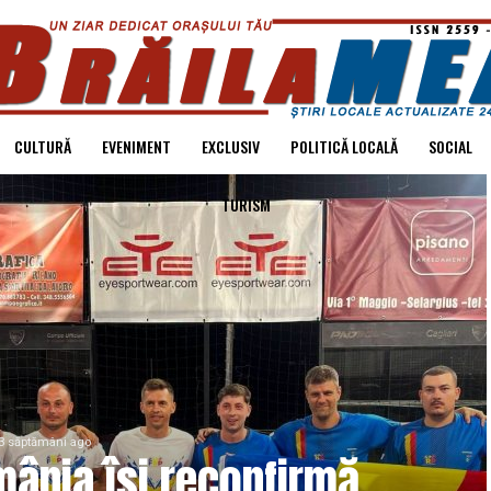
CULTURĂ
EVENIMENT
EXCLUSIV
POLITICĂ LOCALĂ
SOCIAL
TURISM
3 săptămâni ago
ânia își reconfirmă