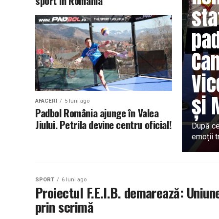
sport în România
sta
pad
Cam
Vic
și 
AFACERI
5 luni ago
Padbol România ajunge în Valea
Jiului. Petrila devine centru oficial!
După ce
emoții t
SPORT
6 luni ago
Proiectul F.E.I.B. demarează: Uniun
prin scrimă