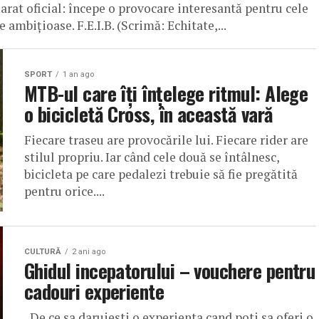
t oficial: începe o provocare interesantă pentru cele
e ambițioase. F.E.I.B. (Scrimă: Echitate,...
SPORT
1 an ago
MTB-ul care îți înțelege ritmul: Alege
o bicicletă Cross, în această vară
Fiecare traseu are provocările lui. Fiecare rider are
stilul propriu. Iar când cele două se întâlnesc,
bicicleta pe care pedalezi trebuie să fie pregătită
pentru orice....
CULTURĂ
2 ani ago
Ghidul incepatorului – vouchere pentru
cadouri experiente
„De ce sa daruiesti o experienta cand poti sa oferi o