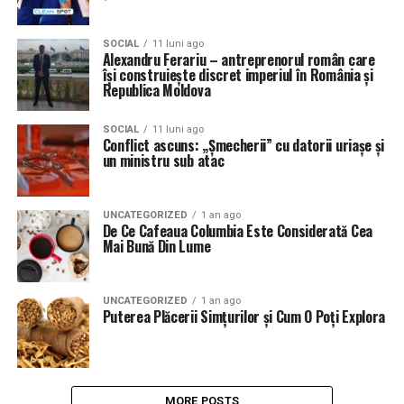
SOCIAL
11 luni ago
Alexandru Ferariu – antreprenorul român care
își construiește discret imperiul în România și
Republica Moldova
SOCIAL
11 luni ago
Conflict ascuns: „Șmecherii” cu datorii uriașe și
un ministru sub atac
UNCATEGORIZED
1 an ago
De Ce Cafeaua Columbia Este Considerată Cea
Mai Bună Din Lume
UNCATEGORIZED
1 an ago
Puterea Plăcerii Simțurilor și Cum O Poți Explora
MORE POSTS