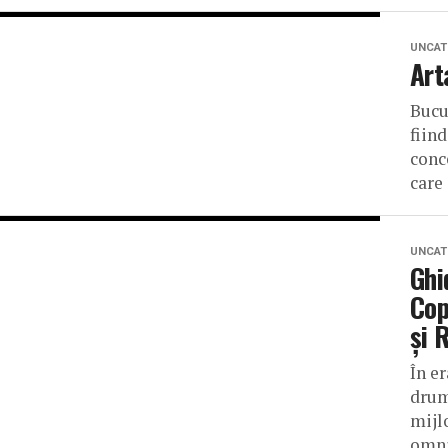
UNCAT
Art
Bucu
fiin
conc
care 
UNCAT
Ghi
Cop
și 
În er
drum
mijl
omni