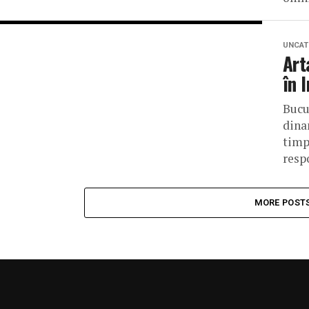
UNCAT
Art
în 
Bucu
dina
timp
resp
MORE POST