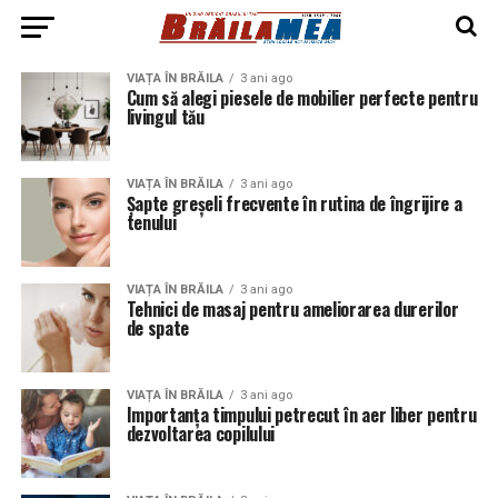
VIAȚA ÎN BRĂILA
3 ani ago
Cum să alegi piesele de mobilier perfecte pentru
livingul tău
VIAȚA ÎN BRĂILA
3 ani ago
Șapte greșeli frecvente în rutina de îngrijire a
tenului
VIAȚA ÎN BRĂILA
3 ani ago
Tehnici de masaj pentru ameliorarea durerilor
de spate
VIAȚA ÎN BRĂILA
3 ani ago
Importanța timpului petrecut în aer liber pentru
dezvoltarea copilului