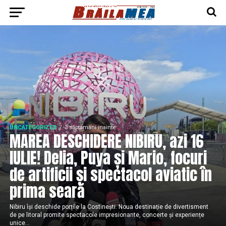
UNCATEGORIZED
3 săptămâni inainte
MAREA DESCHIDERE NIBIRU, azi 16
IULIE! Delia, Puya și Mario, focuri
de artificii și spectacol aviatic în
prima seară
Nibiru își deschide porțile la Costinești. Noua destinație de divertisment
de pe litoral promite spectacole impresionante, concerte și experiențe
unice...