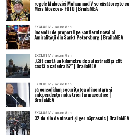
regele Malaeziei Muhammad V se căsătorește cu
Miss Moscova- FOTO | BrailaMEA
EXCLUSIV
acum 8 ani
Incendiu de proporții pe șantierul naval al
Amiralității din Sankt Petersburg | BrailaMEA
EXCLUSIV
acum 8 ani
„Cât costă un kilometru de autostradă şi cât
costă o catedrală?” | BrailaMEA
EXCLUSIV
acum 8 ani
să consolidăm securitatea alimentară și
independența industriei farmaceutice |
BrailaMEA
EXCLUSIV
acum 8 ani
32 de zile de ninsori şi ger năprasnic | BrailaMEA