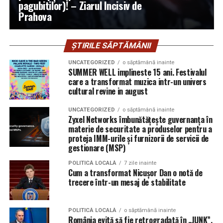
pagubitilor)! – Ziarul Incisiv de
Prahova
ȘTIRILE SĂPTĂMÂNII
UNCATEGORIZED
o săptămână inainte
SUMMER WELL implineste 15 ani. Festivalul
care a transformat muzica intr-un univers
cultural revine in august
UNCATEGORIZED
o săptămână inainte
Zyxel Networks îmbunătățește guvernanța în
materie de securitate a produselor pentru a
proteja IMM-urile și furnizorii de servicii de
gestionare (MSP)
POLITICĂ LOCALĂ
7 zile inainte
Cum a transformat Nicușor Dan o notă de
trecere într-un mesaj de stabilitate
POLITICĂ LOCALĂ
o săptămână inainte
România evită să fie retrogradată în „JUNK”.