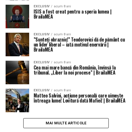
EXCLUSIV
acum 8 ani
ISIS a fost creat pentru a speria lumea |
BrailaMEA
EXCLUSIV
acum 8 ani
”Sunteți obraznic!” Teodorovici dă de pământ cu
un lider liberal – iată motivul enervării |
BrailaMEA
EXCLUSIV
acum 8 ani
Cea mai mare bancă din România, învinsă la
tribunal. „Liber la noi procese” | BrailaMEA
EXCLUSIV
acum 8 ani
Matteo Salvini, acțiune personală care uimește
întreaga lume! Lovitură dată Mafiei! | BrailaMEA
MAI MULTE ARTICOLE