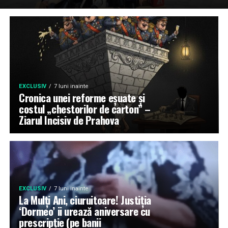
EXCLUSIV
7 luni inainte
Cronica unei reforme eșuate și
costul „chestorilor de carton” –
Ziarul Incisiv de Prahova
EXCLUSIV
7 luni inainte
La Mulți Ani, ciuruitoare! Justiția
‘Dormeo’ ii urează aniversare cu
prescripție (pe banii