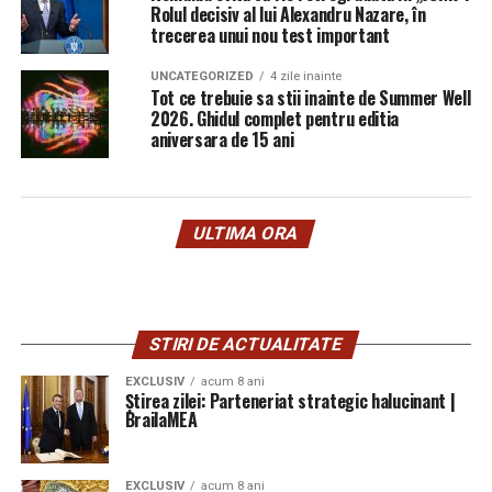
Rolul decisiv al lui Alexandru Nazare, în
trecerea unui nou test important
UNCATEGORIZED
4 zile inainte
Tot ce trebuie sa stii inainte de Summer Well
2026. Ghidul complet pentru editia
aniversara de 15 ani
ULTIMA ORA
STIRI DE ACTUALITATE
EXCLUSIV
acum 8 ani
Știrea zilei: Parteneriat strategic halucinant |
BrailaMEA
EXCLUSIV
acum 8 ani