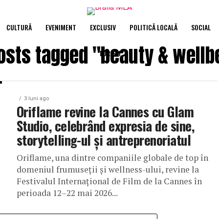
CULTURĂ
EVENIMENT
EXCLUSIV
POLITICĂ LOCALĂ
SOCIAL
posts tagged "beauty & wellb
TURISM
3 luni ago
Oriflame revine la Cannes cu Glam
Studio, celebrând expresia de sine,
storytelling-ul și antreprenoriatul
Oriflame, una dintre companiile globale de top în
domeniul frumuseții și wellness-ului, revine la
Festivalul Internațional de Film de la Cannes în
perioada 12–22 mai 2026...