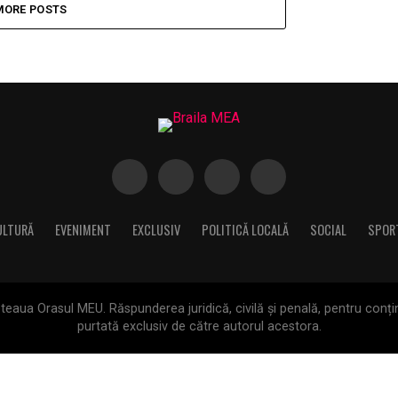
MORE POSTS
ULTURĂ
EVENIMENT
EXCLUSIV
POLITICĂ LOCALĂ
SOCIAL
SPOR
aua Orasul MEU. Răspunderea juridică, civilă și penală, pentru conțin
purtată exclusiv de către autorul acestora.