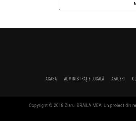
ACASA
ADMINISTRAȚIE LOCALĂ
AFACERI
C
Copyright © 2018 Ziarul BRĂILA MEA. Un proiect din rete