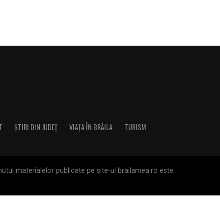
T
ȘTIRI DIN JUDEȚ
VIAȚA ÎN BRĂILA
TURISM
utul materialelor publicate pe site-ul brailamea.ro este