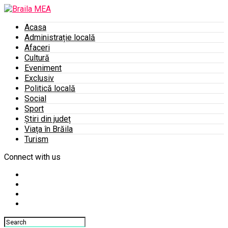
Acasa
Administrație locală
Afaceri
Cultură
Eveniment
Exclusiv
Politică locală
Social
Sport
Știri din județ
Viața în Brăila
Turism
Connect with us