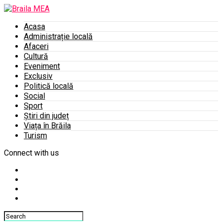
Acasa
Administrație locală
Afaceri
Cultură
Eveniment
Exclusiv
Politică locală
Social
Sport
Știri din județ
Viața în Brăila
Turism
Connect with us