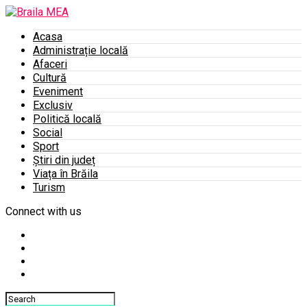
Acasa
Administrație locală
Afaceri
Cultură
Eveniment
Exclusiv
Politică locală
Social
Sport
Știri din județ
Viața în Brăila
Turism
Connect with us