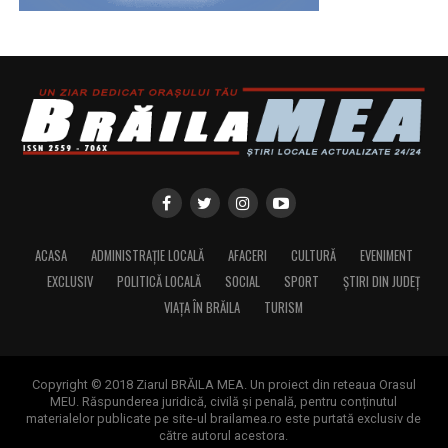
ACASA
ADMINISTRAȚIE LOCALĂ
AFACERI
CULTURĂ
EVENIMENT
EXCLUSIV
POLITICĂ LOCALĂ
SOCIAL
SPORT
ȘTIRI DIN JUDEȚ
VIAȚA ÎN BRĂILA
TURISM
Copyright © 2018 Ziarul BRĂILA MEA. Un proiect din reteaua Orasul
MEU. Răspunderea juridică, civilă și penală, pentru conținutul
materialelor publicate pe site-ul brailamea.ro este purtată exclusiv de
către autorul acestora.