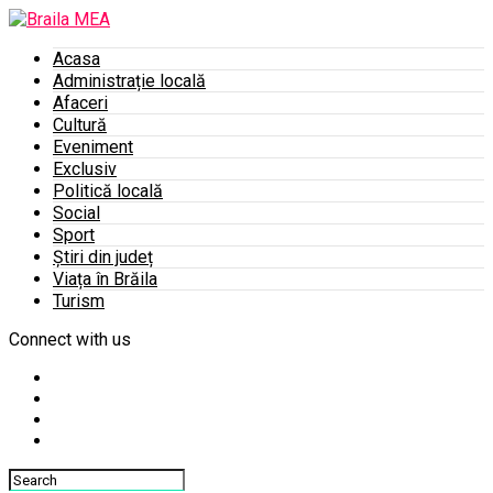
Acasa
Administrație locală
Afaceri
Cultură
Eveniment
Exclusiv
Politică locală
Social
Sport
Știri din județ
Viața în Brăila
Turism
Connect with us