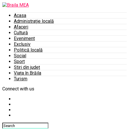
Acasa
Administrație locală
Afaceri
Cultură
Eveniment
Exclusiv
Politică locală
Social
Sport
Știri din județ
Viața în Brăila
Turism
Connect with us