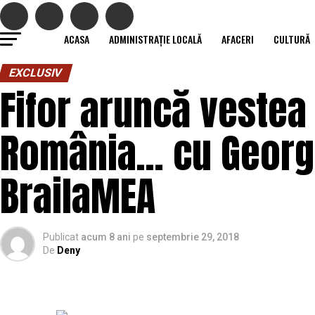
ACASA
ADMINISTRAȚIE LOCALĂ
AFACERI
CULTURĂ
EXCLUSIV
Fifor aruncă veste
România… cu George 
BrailaMEA
Publicat
acum 8 ani
pe
septembrie 29, 2018
De
Deny