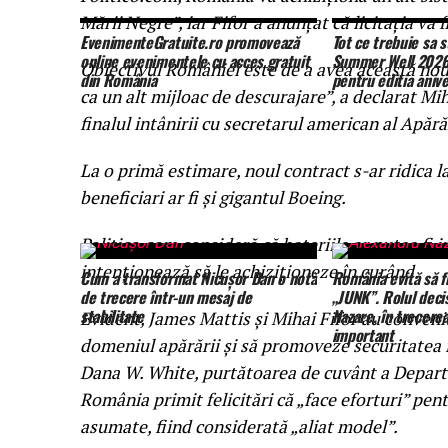
Mării Negre”, iar Fifor a anunțat că licitaţia va f
EvenimenteGratuite.ro promovează
Tot ce trebuie sa s
online evenimentele cu acces gratuit
Summer Well 2026.
Obiectivul României este de a avea această nou
din România
pentru editia anive
ca un alt mijloac de descurajare”, a declarat Miha
finalul intânirii cu secretarul american al Apără
La o primă estimare, noul contract s-ar ridica l
beneficiari ar fi și gigantul Boeing.
Politico.com
consideră că bateriile ar putea fi 
intenţionează să le achiziţioneze în curând.
Cum a transformat Nicușor Dan o notă
România evită să f
de trecere într-un mesaj de
„JUNK”. Rolul decis
stabilitate
Nazare, în trecere
Evident, James Mattis şi Mihai Fifor au convenit
important
domeniul apărării şi să promoveze securitatea 
Dana W. White, purtătoarea de cuvânt a Departam
România primit felicitări că „face eforturi” pen
asumate, fiind considerată „aliat model”.