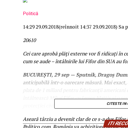
Politică
14:29 29.09.2018
(reînnoit 14:37 29.09.2018)
Sa p
206
1
0
Cei care aprobă plăți externe vor fi ridicați în
cum se aude – întâlnirile lui Fifor din SUA au f
BUCUREȘTI, 29 sep — Sputnik, Dragoș Dumi
anticipabilă într-o oarecare măsură. Mai exact
plata de 1 miliard pentru fabricanții americani 
întâlnească Mihai Fifor cu James Mattis și o seri
CITESTE IN
protecției civile etc.
Aseară târziu a devenit clar de ce s-a dus Fifo
ITI RE
Politico.com, România va achiziţiona un alt si