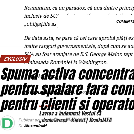
Reamintim, ca un paradox, că una dintre princip
inclusiv de SUA, a fost sacrificarea alocărilor de
COMENTE
„obligațiile asumate” către extern.
De data asta, se pare că cei care aprobă plăți ext
înalte ranguri guvernamentale, după cum se aude
SUA au fost aranjate de E.S. George Maior. fap
EXCLUSIV
Ambasada României la Washington.
Spuma activa concentrat
BrailaMEA.ro
pentru spalare fara con
ARTICOLE PE ACEIASI TEMA:
PRIMA
pentru clienti si operato
NU RATATI
Lavrov a îndemnat Vestul să
„domolească” Kievul | BrailaMEA
Publicat
acum o lună
pe
iulie 8, 2026
De
AlexandraM