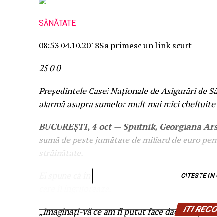
SĂNĂTATE
08:53 04.10.2018
Sa primesc un link scurt
25
0
0
Preşedintele Casei Naţionale de Asigurări de S
alarmă asupra sumelor mult mai mici cheltuite 
BUCUREŞTI, 4 oct — Sputnik, Georgiana Ars
sumă de peste jumătate de miliard de euro pen
străinătate.
El spune că în România au fost emise facturi de 
CITESTE IN
care îl îngrijorează.
ITI RE
„Imaginaţi-vă ce am fi putut face dacă aceşt ba