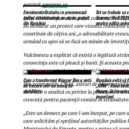
potrivit
agerpres.ro
.
EvenimenteGratuite.ro promovează
Tot ce trebuie sa s
online evenimentele cu acces gratuit
Summer Well 2026.
Şeful CNAS a spus că, în acest context, instituţi
din România
pentru editia anive
au demarat un proiect care vizează realizarea un
constituie de câţiva ani „o adresabilitate crescu
urmând ca apoi să se facă un minim de investiţii,
Vulcănescu a explicat că există o legătură strâns
consecinţa este că pleacă şi banii. Şi aceasta pe
pentru a urma tratamente în străinătate sunt t
Cum a transformat Nicușor Dan o notă
România evită să f
Din acest motiv, CNAS, alături de Ministerul Să
de trecere într-un mesaj de
„JUNK”. Rolul decis
stabilitate
Nazare, în trecere
de a face o analiză cu privire la principalele afe
important
crescută pentru pacienţii români în străinătate
„Este un demers pe care l-am început, pe care d
care solicităm şi sprijinul autorităţilor publice 
Ministerului de Finanţe, pentru a putea să avem