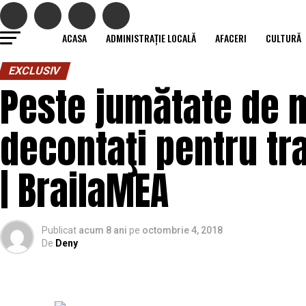
ACASA
ADMINISTRAȚIE LOCALĂ
AFACERI
CULTURĂ
EXCLUSIV
Peste jumătate de m
decontaţi pentru tr
| BrailaMEA
Publicat
acum 8 ani
pe
octombrie 4, 2018
De
Deny