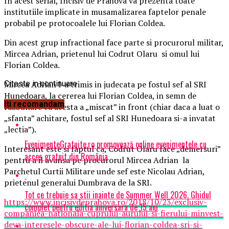
In acest serial, Incisiv de Prahova va prezenta toate
institutiile implicate in musamalizarea faptelor penale
probabil pe protocoalele lui Florian Coldea.
Din acest grup infractional face parte si procurorul militar,
Mircea Adrian, prietenul lui Codrut Olaru si omul lui
Florian Coldea.
Mircea Adrian l-a trimis in judecata pe fostul sef al SRI
Citeste in continuare
Hunedoara, la cererea lui Florian Coldea, in semn de
Iti recomandam
razbunare ca acesta a „miscat” in front (chiar daca a luat o
„sfanta” achitare, fostul sef al SRI Hunedoara si-a invatat
„lectia”).
EvenimenteGratuite.ro promovează online evenimentele cu
Interesant este si faptul ca, Codrut Olaru face „demersuri”
acces gratuit din România
pentru a il avansa pe procurorul Mircea Adrian la
Parchetul Curtii Militare unde sef este Nicolau Adrian,
prietenul generalui Dumbrava de la SRI.
Tot ce trebuie sa stii inainte de Summer Well 2026. Ghidul
https://www.incisivdeprahova.ro/2018/10/23/exclusiv-
complet pentru editia aniversara de 15 ani
companiea-nationala-cuprului-aurului-si-fierului-minvest-
deva-interesele-obscure-ale-lui-florian-coldea-sri-si-