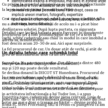
identificarea exactă a imobilului, mai ales în zonele unde
Cu privire la aspectul plangerii ce se referea la infractiunile
cadastrul a fost actualizat tardiv sau incomplet
la legea insolventei nu face nici o referire.
dovada că pârâtul posedă bunul fără drept, ceea ce
implică uneori martori, fotografii, expertize
Cert este faptul ca dosarul, odată ajuns înapoi la DNA Alba
lipsa unui alt drept opozabil (uzucapiune, contract de
nu a avut viața buna. Nimanui de acolo nu i-a picat bine
închiriere, comodat etc.)
desfiintarea solutiei. După lupta purtata, cu siguranța
Detaliul care înclină balanța apare frecvent în documente
procurorul șef a fost profund jignit de tot ce a scris la
vechi, schițe cadastrale sau chiar în modul în care imobilul a
adresa sa, denuntatorul.
fost descris acum 20–30 de ani. Aici apar surprizele.
La fel procurorul de caz. Un dosar atât de vechi, și atât de
Un detaliu tehnic care schimbă totul
greu de instrumentat arde ca un fier incins.
Suprafața. Nu pare spectaculos. Dar diferența dintre 480
Incepe sarabanda disjungerilor si clasarilor.
mp și 520 mp poate decide rezultatul.
Se declina dosarul la DIICOT ST Hunedoara. Procurorul de
În zone periurbane, unde delimitările s-au făcut „după
caz ,Mircea Adrian (ups, prietenul si mana dreapta a lui
gard”, fără măsurători precise, apar suprapuneri. Două
Florian Coldea), la momentul cand s-au depus plangeri
titluri valide. Două persoane care cred că au dreptate.
scrise in care s-au indicat societatile comerciale interpuse
in activitatea infractionala a lui Tudor Ion, i-a spus
Expertiza topo-cadastrală devine piesa centrală. Linia de
punctual:” du-te si reformuleaza plangerea, scoate din text
hotar nu mai e doar o trasare pe hârtie — devine probă în
firma SC Steel Processing SRL si revino cu plangerea ca am
instanță.