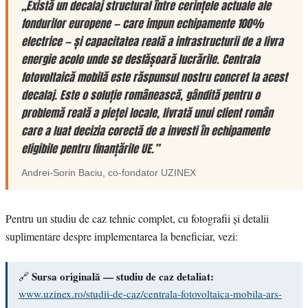
„Există un decalaj structural între cerințele actuale ale
fondurilor europene — care impun echipamente 100%
electrice — și capacitatea reală a infrastructurii de a livra
energie acolo unde se desfășoară lucrările. Centrala
fotovoltaică mobilă este răspunsul nostru concret la acest
decalaj. Este o soluție românească, gândită pentru o
problemă reală a pieței locale, livrată unui client român
care a luat decizia corectă de a investi în echipamente
eligibile pentru finanțările UE.”
Andrei-Sorin Baciu
, co-fondator
UZINEX
Pentru un studiu de caz tehnic complet, cu fotografii și detalii
suplimentare despre implementarea la beneficiar, vezi:
Sursa originală — studiu de caz detaliat:
🔗
www.uzinex.ro/studii-de-caz/centrala-fotovoltaica-mobila-ars-