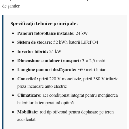
de șantier.
Specificații tehnice principale:
Panouri fotovoltaice instalate:
24 kW
Sistem de stocare:
52 kWh baterii LiFePO4
Invertor hibrid:
24 kW
Dimensiune container transport:
3 × 2,5 metri
Lungime panouri desfășurate:
~60 metri liniari
Conectică:
priză 220 V monofazic, priză 380 V trifazic,
priză încărcare auto electric
Climatizare:
aer condiționat integrat pentru menținerea
bateriilor la temperatură optimă
Mobilitate:
roți tip off-road pentru deplasare pe teren
accidentat