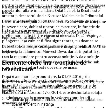
pentru fapte identice cu cele din aceasta speta, devalizarea
Nu există contract. Nu există termen clar. Doar prezența
societatilor aflate în lichidare. Odată cu el, la Resita este
fizică.
arestat judecatorul sindic Nicusor Maldea de la Tribunalul
Caras. Fusese mituit cu 80.000 de euro de către Tudor.
Investitorul nu poate evacua direct. Are nevoie de o acțiune
în revendicare, dublată uneori de evacuare, în funcție de
În fata acestui eveniment, judecatorul de camera
situație. Instanța analizează titlul de proprietate și
preliminara a fost intre ciocan și nicovala. Dacă respingea
compară cu situația de fapt.
plângerea, așa cum ar fi fost sigur tentat, nu doar ca se
putea face de ras, în cazul în care firele anchetei DIICOT ar
În astfel de cazuri, diferența dintre drept și realitate devine
fi ajuns și la falimentul Minvest Deva, dar ar fi putut fi și
evidentă.
tras la raspundere pentru aceasta soluție. A da o soluție
Elemente cheie într-o acțiune de
proasta nu este același lucru cu a ascunde “mocirla” sub
pres, atunci când ai toate dovezile pe masa.
revendicare
După 6 amanari de pronuntare, la 01.03.2016 prin
Acțiunea nu funcționează pe presupuneri. Nici pe bune
incheierea nr.16/2016, data în dosarul 3705/97/2016, este
intenții. Se bazează pe probe solide și pe o construcție
admisa plângerea denuntatoruluiîmpotriva solutiei de
juridică coerentă.
clasare data în dosarul 67/P/2014, este desfiintata soluția
și trimisa cauza la procuror în vederea completarii
titlul de proprietate trebuie să fie clar, necontestat sau
urmaririi penale.
apărat eficient în instanță