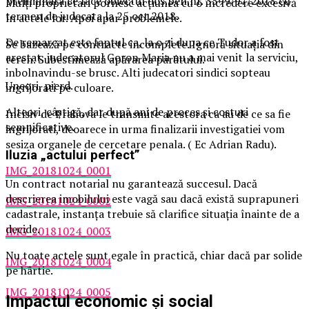
preliminara ce face obiectul dos.pen.nr. 3599/97/2018 cu
Mulți proprietari pornesc acțiunea cu o încredere excesivă
termen de judecata la 25 oct.2018.
în actele lor. Apoi apar problemele.
De remarcat este faptul ca, la o zi dupa ce Tudor a fost
Se bazează pe contracte incomplete. Ignoră situația din
arestat, judecatorul Goron Maria nu a mai venit la serviciu,
teren. Subestimează apărarea pârâtului.
inbolnavindu-se brusc. Alti judecatori sindici sopteau
Uneori, pierd.
ingrijorati pe culoare.
Alteori, câștigă, dar după ani de proces și costuri
Incisiv de Prahova le transmite acestora ca au de ce sa fie
semnificative.
ingrijorati, deoarece in urma finalizarii investigatiei vom
sesiza organele de cercetare penala. ( Ec Adrian Radu).
Iluzia „actului perfect”
IMG_20181024_0001
Un contract notarial nu garantează succesul. Dacă
descrierea imobilului este vagă sau dacă există suprapuneri
IMG_20181024_0002
cadastrale, instanța trebuie să clarifice situația înainte de a
decide.
IMG_20181024_0003
Nu toate actele sunt egale în practică, chiar dacă par solide
IMG_20181024_0004
pe hârtie.
IMG_20181024_0005
Impactul economic și social