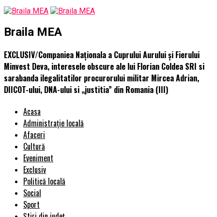
Braila MEA
EXCLUSIV/Companiea Naționala a Cuprului Aurului și Fierului
Minvest Deva, interesele obscure ale lui Florian Coldea SRI si
sarabanda ilegalitatilor procurorului militar Mircea Adrian,
DIICOT-ului, DNA-ului si „justitia” din Romania (III)
Acasa
Administrație locală
Afaceri
Cultură
Eveniment
Exclusiv
Politică locală
Social
Sport
Știri din județ