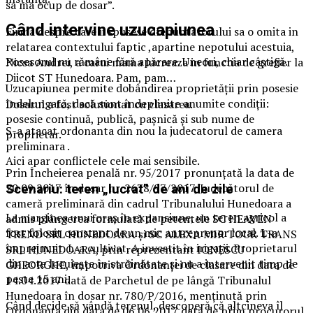
sa ma ocup de dosar”.
Când intervine uzucapiunea
Firma despre care ii spusese dfenuntatorului sa o omita in
relatarea contextului faptic ,apartine nepotului acestuia,
Posesorul nu rămâne fără apărare. Uneori, chiar câștigă.
Nicsa Andrei, a carui mama lucreaza in functia de grefier la
Diicot ST Hunedoara. Pam, pam…
Uzucapiunea permite dobândirea proprietății prin posesie
îndelungată, dacă sunt îndeplinite anumite condiții:
Dosarul a fost solutionat cu clasarea.
posesie continuă, publică, pașnică și sub nume de
S-a atacat ordonanta din nou la judecatorul de camera
proprietar.
preliminara .
Aici apar conflictele cele mai sensibile.
Prin Încheierea penală nr. 95/2017 pronunțată la data de
20.09.2017 în dosar nr. 2678/97/2017, Judecătorul de
Scenariu: teren „lucrat” de ani de zile
cameră preliminară din cadrul Tribunalului Hunedoara a
La marginea unui oraș în expansiune, un teren agricol a
admis plângerea formulată de petentele SC HEAVEN
fost folosit constant de un mic antreprenor local. L-a
TREND SRL HUNEDOARA şi SC ALEXA MIR TOUR TRANS
împrejmuit. L-a cultivat. A investit în irigații. Proprietarul
SRL HUNEDOARA, prin reprezentant IONESCU
din acte locuiește în străinătate și nu a intervenit timp de
GHEORGHE, împotriva Ordonanţei de clasare din data de
peste 15 ani.
14.04.2017 dată de Parchetul de pe lângă Tribunalul
Hunedoara în dosar nr. 780/P/2016, menţinută prin
Când decide să vândă terenul, descoperă că altcineva îl
Ordonanţa din data de 06.06.2017 dată de prim procurorul