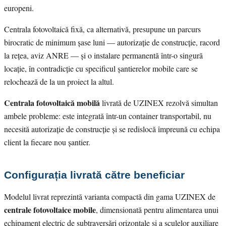
europeni.
Centrala fotovoltaică fixă, ca alternativă, presupune un parcurs
birocratic de minimum șase luni — autorizație de construcție, racord
la rețea, aviz ANRE — și o instalare permanentă într-o singură
locație, în contradicție cu specificul șantierelor mobile care se
relochează de la un proiect la altul.
Centrala fotovoltaică mobilă
livrată de UZINEX rezolvă simultan
ambele probleme: este integrată într-un container transportabil, nu
necesită autorizație de construcție și se redislocă împreună cu echipa
client la fiecare nou șantier.
Configurația livrată către beneficiar
Modelul livrat reprezintă varianta compactă din gama UZINEX de
centrale fotovoltaice mobile
, dimensionată pentru alimentarea unui
echipament electric de subtraversări orizontale și a sculelor auxiliare