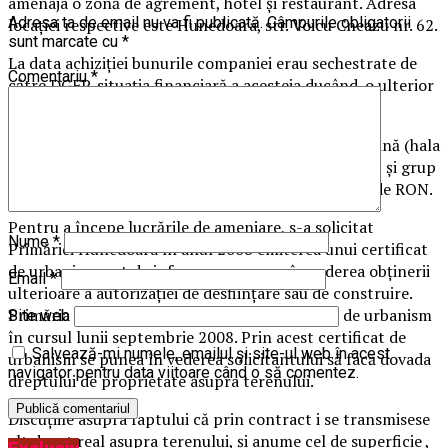
amenaja o zonă de agrement, hotel și restaurant. Adresa
Adresa ta de email nu va fi publicată.
Câmpurile obligatorii
locației respective este Hunedoara, str. Voicu Cneazu nr. 62.
sunt marcate cu
*
La data achiziției bunurile companiei erau sechestrate de
Comentariu
*
către DGFP, situația financiară a acesteia ducând-o ulterior
în pragul lichidării.
Pentru achiziția a patru clădiri, aflate în stare de ruină (hala
separare, birouri și laborator,depozit de concentrat și grup
social ), societatea a plătit suma totală de 650.000 de RON.
Pentru a începe lucrările de amenjare, s-a solicitat
Nume
*
Primăriei Hunedoara în anul 2008 emiterea unui certificat
de urbanism, act de informare necesar în vederea obținerii
Email
*
ulterioare a autorizației de desființare sau de construire.
Primăria Hunedoara a eliberat acest certificat de urbanism
Site web
în cursul lunii septembrie 2008. Prin acest certificat de
Salvează-mi numele, emailul și site-ul web în acest
urbanism se punea în vederea solicitantului să facă dovada
navigator pentru data viitoare când o să comentez.
dreptului de proprietate asupra terenului.
Discuțiile asupra faptului că prin contract i se transmisese
alt drept real asupra terenului, și anume cel de superficie ,