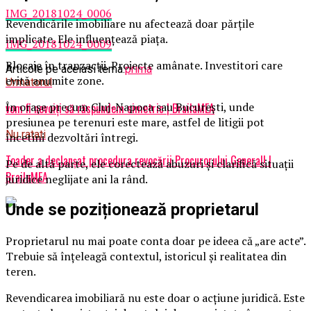
IMG_20181024_0006
Revendicările imobiliare nu afectează doar părțile
implicate. Ele influențează piața.
IMG_20181024_0009
Blocaje în tranzacții. Proiecte amânate. Investitori care
Articole pe aceiasi tema:
prima
evită anumite zone.
Urmatorul
În orașe precum Cluj-Napoca sau București, unde
vom fi nevoiți să răspundem simetric | BrailaMEA
presiunea pe terenuri este mare, astfel de litigii pot
Nu ratati
încetini dezvoltări întregi.
Toader a declanșat procedura revocării Procurorului General! |
Pe de altă parte, ele corectează abuzuri și clarifică situații
BrailaMEA
juridice neglijate ani la rând.
Unde se poziționează proprietarul
Proprietarul nu mai poate conta doar pe ideea că „are acte”.
Trebuie să înțeleagă contextul, istoricul și realitatea din
teren.
Revendicarea imobiliară nu este doar o acțiune juridică. Este