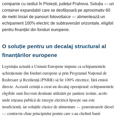
companie cu sediul în Ploiești, județul Prahova. Soluția — un
container expandabil care se desfășoară pe aproximativ 60
de metri liniari de panouri fotovoltaice — alimentează un
echipament 100% electric de subtraversări orizontale, eligibil
pentru finanțări din fonduri europene.
O soluție pentru un decalaj structural al
finanțărilor europene
Legislația actuală a Uniunii Europene impune ca echipamentele
achiziționate din fonduri europene și prin Programul Național de
Redresare și Reziliență (PNRR) să fie 100% electrice, fără emisii
directe. Această cerință a creat un decalaj operațional: echipamentele
eligibile sunt frecvent destinate utilizării pe șantiere izolate, acolo
unde rețeaua publică de energie electrică lipsește sau este
insuficientă, iar soluțiile clasice de alimentare — generatoarele diesel
— contravin chiar principiului pentru care s-au cheltuit banii