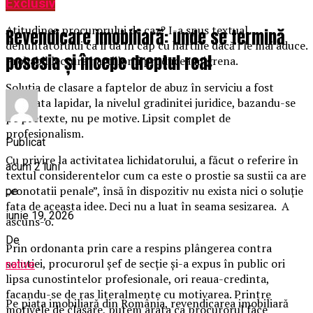
dosar.
Exclusiv
Atitudinea procurorului de caz? I-a spus textual
Revendicare imobiliară: unde se termină
denuntatorului ca îi da în cap cu hartiile dacă i le mai aduce.
posesia și începe dreptul real
Probabil lectura hartiilor ii producea migrena.
Soluția de clasare a faptelor de abuz în serviciu a fost
motivata lapidar, la nivelul gradinitei juridice, bazandu-se
pe pretexte, nu pe motive. Lipsit complet de
profesionalism.
Publicat
Cu privire la activitatea lichidatorului, a făcut o referire în
acum 2 luni
textul considerentelor cum ca este o prostie sa sustii ca are
„conotatii penale”, însă în dispozitiv nu exista nici o soluție
pe
fata de aceasta idee. Deci nu a luat în seama sesizarea. A
iunie 19, 2026
ascuns-o.
De
Prin ordonanta prin care a respins plângerea contra
solutiei, procurorul șef de secție și-a expus în public ori
native
lipsa cunostintelor profesionale, ori reaua-credinta,
facandu-se de ras literalmente cu motivarea. Printre
Pe piața imobiliară din România, revendicarea imobiliară
motivele de clasare, putem arata ca procurorul face