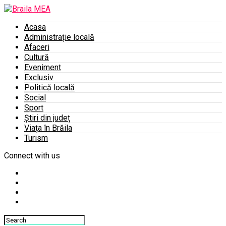
Acasa
Administrație locală
Afaceri
Cultură
Eveniment
Exclusiv
Politică locală
Social
Sport
Știri din județ
Viața în Brăila
Turism
Connect with us