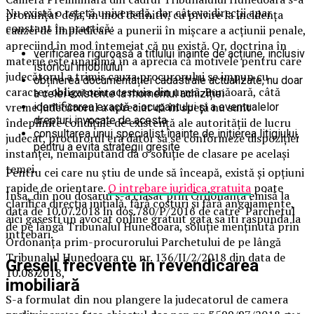
Nu există o rețetă universală, dar câteva direcții apar
pronunțat deja, în mod definitiv, cu privire la incidența
constant în practică:
cauzei de împiedicare a punerii în mișcare a acțiunii penale,
apreciind în mod întemeiat că nu există. Or, doctrina în
verificarea riguroasă a titlului înainte de acțiune, inclusiv
materie este unanimă în a aprecia că motivele pentru care
istoricul imobilului
judecătorul a trimis cauza procurorului se impun cu
obținerea documentației cadastrale actualizate, nu doar
caracter obligatoriu acestuia din urmă. Bunăoară, câtă
a celei existente la momentul achiziției
vreme judecătorul a apreciat că în speță nu sunt
identificarea exactă a ocupantului și a eventualelor
drepturi invocate de acesta
îndeplinite condițiile de existență ale autorității de lucru
consultarea unui specialist înainte de inițierea litigiului,
judecat, procurorul era dator să se conformeze dispoziției
pentru a evita strategii greșite
instanței, nemaiputând da o soluție de clasare pe același
temei.
Pentru cei care nu știu de unde să înceapă, există și opțiuni
rapide de orientare.
O intrebare juridica gratuita
poate
Insa, din nou dosarul s-a clasat prin Ordonanța emisă la
clarifica direcția inițială, fără costuri și fără angajamente,
data de 10.07.2018 in dos.780/P/2016 de catre Parchetul
aici gasesti un avocat online gratuit gata sa iti raspunda la
de pe lângă Tribunalul Hunedoara, soluție menținută prin
intrebari.
Ordonanța prim-procurorului Parchetului de pe lângă
Tribunalul Hunedoara cu nr. 136/II/2/2018 din data de
Greșeli frecvente în revendicarea
10.08.2018,
imobiliară
S-a formulat din nou plangere la judecatorul de camera