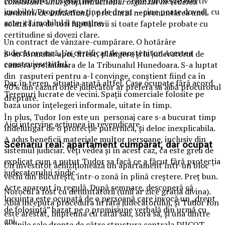
costisitoare. Posesia ține de fapt — cine folosește efectiv
constituire unui grup infractional organzat in vederea
imobilul. Proprietatea ține de drept — cine poate dovedi, cu
savarsirii de infractiuni)
, precum si nepronuntarea unei
acte, că imobilul îi aparține.
solutii fata de toti faptuitorii si toate faptele probate cu
certitudine si dovezi clare.
Un contract de vânzare-cumpărare. O hotărâre
judecătorească. Un certificat de moștenitor. Acestea
S-au formulat apoi, firesc, plângere și la judecatorul de
construiesc titlul.
camera preliminara de la Tribunalul Hunedoara. S-a luptat
din rasputeri pentru a-l convinge, conștient fiind ca în
Dar în teren, situația arată altfel. Case ocupate fără acord.
90% din cazuri orice judecător ar prefera sa aibă procurorul
Terenuri lucrate de vecini. Spații comerciale folosite pe
dreptate.
baza unor înțelegeri informale, uitate în timp.
În plus, Tudor Ion este un personaj care s-a bucurat timp
Aici intervine acțiunea în revendicare.
îndelungat de o protecție puternica, și deloc inexplicabila.
A adus beneficii materiale multor persoane, inclusiv din
Scenariu real: apartament cumpărat, dar ocupat
sistemul judiciar. Veți vedea și în acest caz, ca este greu de
explicat cum a putut Tudor sa facă ce a făcut fără protecția
Un investitor achiziționează un apartament într-un bloc
judecatorului sindic.
vechi din București, într-o zonă în plină creștere. Preț bun.
Acte aparent în regulă. După semnare, descoperă că
Norocul a fost cu denuntatorii (unii ar zice gratia divina).
locuința este ocupată de o persoană care invocă un „drept
Abia inceputa procedura în fata judecatorului, și Tudor Ion
de folosință” bazat pe o promisiune verbală din urmă cu
este arestat, împreuna cu tatăl sau, sora sa, și una dintre
ani.
mâinile sale drepte de către structura centrala DIICOT