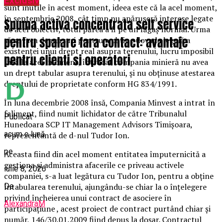
Exclusiv
sunt inutile în acest moment, ideea este că la acel moment,
în septembrie 2008, cât timp nu apăruseră interese legate
Spuma activa concentrata self service
de acel obiectiv, totul părea a fi pe un făgaș normal. Urma
pentru spalare fara contact: avantaje
să se faca demersuri pentru a obține dovada legală a
existenței unui drept real asupra terenului, lucru imposibil
pentru clienti si operatori
însă la acel moment, întrucât compania minieră nu avea
un drept tabular asupra terenului, și nu obținuse atestarea
dreptului de proprietate conform HG 834/1991.
În luna decembrie 2008 însă, Compania Minvest a intrat în
faliment, fiind numit lichidator de către Tribunalul
Publicat
Hunedoara SCP IT Management Advisors Timișoara,
acum o lună
reprezentantă de d-nul Tudor Ion.
pe
Aceasta fiind din acel moment entitatea împuternicită a
gestiona și administra afacerile ce priveau activele
iulie 8, 2026
companiei, s-a luat legătura cu Tudor Ion, pentru a obține
De
întabularea terenului, ajungându-se chiar la o înțelegere
privind încheierea unui contract de asociere în
AlexandraM
participațiune , acest proiect de contract purtând chiar și
număr, 146/30.01.2009 fiind depus la dosar. Contractul