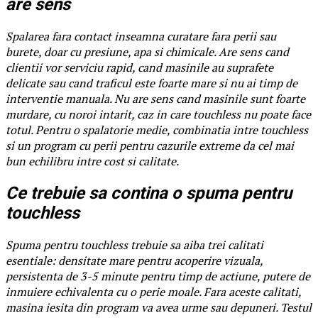
are sens
Spalarea fara contact inseamna curatare fara perii sau
burete, doar cu presiune, apa si chimicale. Are sens cand
clientii vor serviciu rapid, cand masinile au suprafete
delicate sau cand traficul este foarte mare si nu ai timp de
interventie manuala. Nu are sens cand masinile sunt foarte
murdare, cu noroi intarit, caz in care touchless nu poate face
totul. Pentru o spalatorie medie, combinatia intre touchless
si un program cu perii pentru cazurile extreme da cel mai
bun echilibru intre cost si calitate.
Ce trebuie sa contina o spuma pentru
touchless
Spuma pentru touchless trebuie sa aiba trei calitati
esentiale: densitate mare pentru acoperire vizuala,
persistenta de 3-5 minute pentru timp de actiune, putere de
inmuiere echivalenta cu o perie moale. Fara aceste calitati,
masina iesita din program va avea urme sau depuneri. Testul