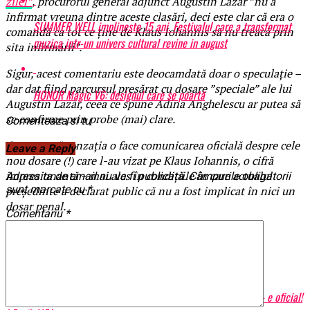
zilei”
, procurorul general adjunct Augustin Lazăr ”nu a
infirmat vreuna dintre aceste clasări, deci este clar că era o
SUMMER WELL implineste 15 ani. Festivalul care a transformat
comandă ca tot ce ține de Klaus Iohannis să nu treacă prin
muzica intr-un univers cultural revine in august
sita infirmării”.
Sigur, acest comentariu este deocamdată doar o speculație –
dar dat fiind parcursul presărat cu dosare ”speciale” ale lui
HONOR Magic V6: designul care se poartă
Augustin Lazăr, ceea ce spune Adina Anghelescu ar putea să
se confirme prin probe (mai) clare.
Comenteaza si tu
Cert este că senzația o face comunicarea oficială despre cele
Leave a Reply
nou dosare (!) care l-au vizat pe Klaus Iohannis, o cifră
impresionantă – mai ales în condițiile în care actualul
Adresa ta de email nu va fi publicată.
Câmpurile obligatorii
sunt marcate cu
*
președinte a declarat public că nu a fost implicat în nici un
dosar penal.
Comentariu
*
BrailaMEA.ro
Articole pe aceiasi tema:
prima
Urmatorul
Măsura adoptată de Rovana Plumb va afecta mii de profesori – e oficial!