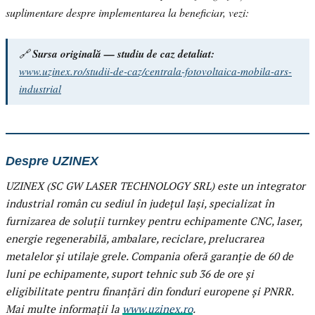
suplimentare despre implementarea la beneficiar, vezi:
🔗
Sursa originală — studiu de caz detaliat:
www.uzinex.ro/studii-de-caz/centrala-fotovoltaica-mobila-ars-
industrial
Despre UZINEX
UZINEX (SC GW LASER TECHNOLOGY SRL) este un integrator
industrial român cu sediul în județul Iași, specializat în
furnizarea de soluții turnkey pentru echipamente CNC, laser,
energie regenerabilă, ambalare, reciclare, prelucrarea
metalelor și utilaje grele. Compania oferă garanție de 60 de
luni pe echipamente, suport tehnic sub 36 de ore și
eligibilitate pentru finanțări din fonduri europene și PNRR.
Mai multe informații la
www.uzinex.ro
.