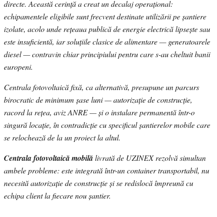
directe. Această cerință a creat un decalaj operațional:
echipamentele eligibile sunt frecvent destinate utilizării pe șantiere
izolate, acolo unde rețeaua publică de energie electrică lipsește sau
este insuficientă, iar soluțiile clasice de alimentare — generatoarele
diesel — contravin chiar principiului pentru care s-au cheltuit banii
europeni.
Centrala fotovoltaică fixă, ca alternativă, presupune un parcurs
birocratic de minimum șase luni — autorizație de construcție,
racord la rețea, aviz ANRE — și o instalare permanentă într-o
singură locație, în contradicție cu specificul șantierelor mobile care
se relochează de la un proiect la altul.
Centrala fotovoltaică mobilă
livrată de UZINEX rezolvă simultan
ambele probleme: este integrată într-un container transportabil, nu
necesită autorizație de construcție și se redislocă împreună cu
echipa client la fiecare nou șantier.