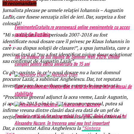
Iti recomandam
Jurnalista plecase pe urmele relației Iohannis – Augustin
Lazăr, care fusese senzația zilei de ieri. Dar, surpriza a fost
colosală!
EvenimenteGratuite.ro promovează online evenimentele cu acces
gratuit din România
”Mi s-a răspuns că în perioada 2007-2018 au fost
identificate nouă dosare care îl privesc pe Klaus Iohannis în
care s-au dispus soluții de clasare!”, a spus jurnalista, care a
precizat însă că ”nu a fost identificat niciun dosar soluționat
Tot ce trebuie sa stii inainte de Summer Well 2026. Ghidul
sau confirmat de Augustin Lazăr”.
complet pentru editia aniversara de 15 ani
Cu alte cuvinte, în cele nouă dosare nu a lucrat domnul
procuror Lazăr, a subliniat Anghelescu. Dar, tot reputata
investigatoare face o observație extrem de importantă:
Cum a transformat Nicușor Dan o notă de trecere într-un mesaj de
stabilitate
”Procurorul general adjunct la acea vreme, Lazăr Augustin,
și apoi din 2013 până în 2016 procuror general, putea să
infirme vreuna dintre clasări dacă era dată de un șef de
România evită să fie retrogradată în „JUNK”. Rolul decisiv al lui
secție, cum ar fi acea clasare făcută de procurorul Herlea”.
Alexandru Nazare, în trecerea unui nou test important
Dar, a comentat Adina Anghelescu la
”Sinteza