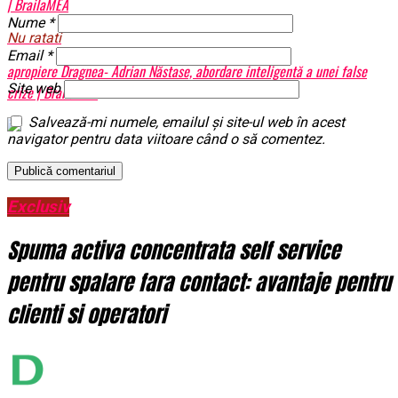
| BrailaMEA
Nume
*
Nu ratati
Email
*
apropiere Dragnea- Adrian Năstase, abordare inteligentă a unei false
Site web
crize | BrailaMEA
Salvează-mi numele, emailul și site-ul web în acest
navigator pentru data viitoare când o să comentez.
Exclusiv
Spuma activa concentrata self service
pentru spalare fara contact: avantaje pentru
clienti si operatori