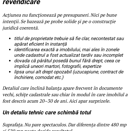
revendicare
Acțiunea nu funcționează pe presupuneri. Nici pe bune
intenții. Se bazează pe probe solide și pe o construcție
juridică coerentă.
titlul de proprietate trebuie să fie clar, necontestat sau
apărat eficient în instanță
identificarea exactă a imobilului, mai ales în zonele
unde cadastrul a fost actualizat tardiv sau incomplet
dovada că pârâtul posedă bunul fără drept, ceea ce
implică uneori martori, fotografii, expertize
lipsa unui alt drept opozabil (uzucapiune, contract de
închiriere, comodat etc.)
Detaliul care înclină balanța apare frecvent în documente
vechi, schițe cadastrale sau chiar în modul în care imobilul a
fost descris acum 20–30 de ani. Aici apar surprizele.
Un detaliu tehnic care schimbă totul
Suprafața. Nu pare spectaculos. Dar diferența dintre 480 mp
și 520 mp poate decide rezultatul.