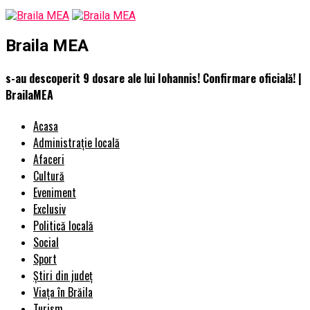
Braila MEA
s-au descoperit 9 dosare ale lui Iohannis! Confirmare oficială! |
BrailaMEA
Acasa
Administrație locală
Afaceri
Cultură
Eveniment
Exclusiv
Politică locală
Social
Sport
Știri din județ
Viața în Brăila
Turism