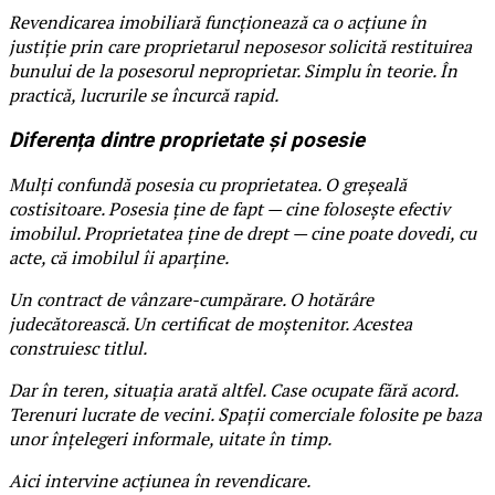
Revendicarea imobiliară funcționează ca o acțiune în
justiție prin care proprietarul neposesor solicită restituirea
bunului de la posesorul neproprietar. Simplu în teorie. În
practică, lucrurile se încurcă rapid.
Diferența dintre proprietate și posesie
Mulți confundă posesia cu proprietatea. O greșeală
costisitoare. Posesia ține de fapt — cine folosește efectiv
imobilul. Proprietatea ține de drept — cine poate dovedi, cu
acte, că imobilul îi aparține.
Un contract de vânzare-cumpărare. O hotărâre
judecătorească. Un certificat de moștenitor. Acestea
construiesc titlul.
Dar în teren, situația arată altfel. Case ocupate fără acord.
Terenuri lucrate de vecini. Spații comerciale folosite pe baza
unor înțelegeri informale, uitate în timp.
Aici intervine acțiunea în revendicare.