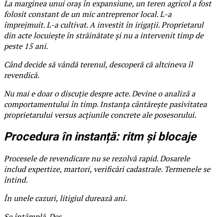
La marginea unui oraș în expansiune, un teren agricol a fost
folosit constant de un mic antreprenor local. L-a
împrejmuit. L-a cultivat. A investit în irigații. Proprietarul
din acte locuiește în străinătate și nu a intervenit timp de
peste 15 ani.
Când decide să vândă terenul, descoperă că altcineva îl
revendică.
Nu mai e doar o discuție despre acte. Devine o analiză a
comportamentului în timp. Instanța cântărește pasivitatea
proprietarului versus acțiunile concrete ale posesorului.
Procedura în instanță: ritm și blocaje
Procesele de revendicare nu se rezolvă rapid. Dosarele
includ expertize, martori, verificări cadastrale. Termenele se
întind.
În unele cazuri, litigiul durează ani.
Se întâmplă. Des.