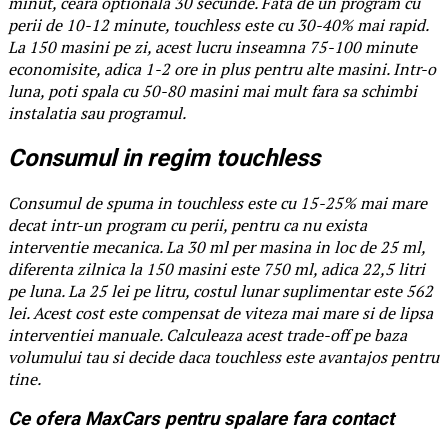
minut, ceara optionala 30 secunde. Fata de un program cu
perii de 10-12 minute, touchless este cu 30-40% mai rapid.
La 150 masini pe zi, acest lucru inseamna 75-100 minute
economisite, adica 1-2 ore in plus pentru alte masini. Intr-o
luna, poti spala cu 50-80 masini mai mult fara sa schimbi
instalatia sau programul.
Consumul in regim touchless
Consumul de spuma in touchless este cu 15-25% mai mare
decat intr-un program cu perii, pentru ca nu exista
interventie mecanica. La 30 ml per masina in loc de 25 ml,
diferenta zilnica la 150 masini este 750 ml, adica 22,5 litri
pe luna. La 25 lei pe litru, costul lunar suplimentar este 562
lei. Acest cost este compensat de viteza mai mare si de lipsa
interventiei manuale. Calculeaza acest trade-off pe baza
volumului tau si decide daca touchless este avantajos pentru
tine.
Ce ofera MaxCars pentru spalare fara contact