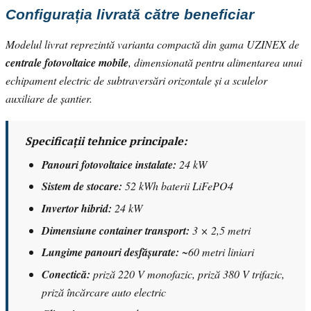
Configurația livrată către beneficiar
Modelul livrat reprezintă varianta compactă din gama UZINEX de
centrale fotovoltaice mobile
, dimensionată pentru alimentarea unui
echipament electric de subtraversări orizontale și a sculelor
auxiliare de șantier.
Specificații tehnice principale:
Panouri fotovoltaice instalate:
24 kW
Sistem de stocare:
52 kWh baterii LiFePO4
Invertor hibrid:
24 kW
Dimensiune container transport:
3 × 2,5 metri
Lungime panouri desfășurate:
~60 metri liniari
Conectică:
priză 220 V monofazic, priză 380 V trifazic,
priză încărcare auto electric