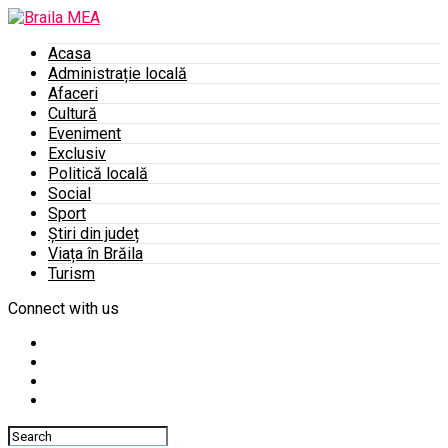
Acasa
Administrație locală
Afaceri
Cultură
Eveniment
Exclusiv
Politică locală
Social
Sport
Știri din județ
Viața în Brăila
Turism
Connect with us