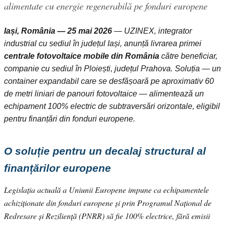
alimentate cu energie regenerabilă pe fonduri europene
Iași, România — 25 mai 2026
— UZINEX, integrator
industrial cu sediul în județul Iași, anunță livrarea primei
centrale fotovoltaice mobile din România
către beneficiar,
companie cu sediul în Ploiești, județul Prahova. Soluția — un
container expandabil care se desfășoară pe aproximativ 60
de metri liniari de panouri fotovoltaice — alimentează un
echipament 100% electric de subtraversări orizontale, eligibil
pentru finanțări din fonduri europene.
O soluție pentru un decalaj structural al
finanțărilor europene
Legislația actuală a Uniunii Europene impune ca echipamentele
achiziționate din fonduri europene și prin Programul Național de
Redresare și Reziliență (PNRR) să fie 100% electrice, fără emisii