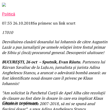
Politică
07:33 26.10.2018
Sa primesc un link scurt
170
1
0
Dezvăluirea clasării dosarului lui Iohannis de către Augustin
Lazăr a pus jurnaliștii pe urmele relației între fostul primar
de Sibiu și (încă) procurorul general. Descoperiri uluitoare!
BUCUREȘTI, 26 oct – Sputnik, Evan Răutu.
Partenera lui
Răzvan Savaliuc de la LuJu.ro, jurnalista și jurista Adina
Anghelescu Stancu, a aruncat o adevărată bombă aseară: au
fost identificate nouă dosare care îl privesc pe Klaus
Iohannis!
”Am solicitat la Parchetul Curții de Apel Alba câte rezoluții
de clasare au fost date în dosare în care era implicat Klaus
Citeste in continuare
Iohannis în perioada 2007-2018, să mi se spună anul
fiecărui dosar”, a spus Adina Anghelescu Stancu.