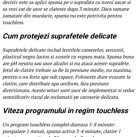
decisiv este sa aplici spuma pe o suprafata cu noroi uscat si
sa vezi cat de usor se clateste dupa 3 minute. Daca ramane
jumatate din murdarie, spuma nu este potrivita pentru
touchless.
Cum protejezi suprafetele delicate
Suprafetele delicate includ lentilele camerelor, senzorii,
plasticul negru lucios si zonele cu vopsea mata. Spuma buna
are pH neutru sau usor alcalin si nu ataca aceste suprafete.
Jetul de clatire trebuie sa fie la presiune medie, nu maxima,
pentru a nu forta apa sub capace. Foloseste duze evazate la
clatire, care distribuie apa uniform, fara presiune
directionata. Aceste setari sunt usor de implementat si reduc
semnificativ riscul de reclamatii pe caroserie delicata.
Viteza programului in regim touchless
Un program touchless complet dureaza 5-8 minute:
prespalare 1 minut, spuma activa 3-4 minute, clatire 1