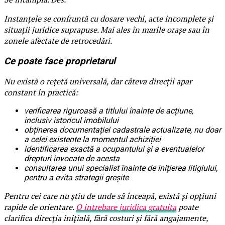
Instanțele se confruntă cu dosare vechi, acte incomplete și
situații juridice suprapuse. Mai ales în marile orașe sau în
zonele afectate de retrocedări.
Ce poate face proprietarul
Nu există o rețetă universală, dar câteva direcții apar
constant în practică:
verificarea riguroasă a titlului înainte de acțiune,
inclusiv istoricul imobilului
obținerea documentației cadastrale actualizate, nu doar
a celei existente la momentul achiziției
identificarea exactă a ocupantului și a eventualelor
drepturi invocate de acesta
consultarea unui specialist înainte de inițierea litigiului,
pentru a evita strategii greșite
Pentru cei care nu știu de unde să înceapă, există și opțiuni
rapide de orientare.
O intrebare juridica gratuita
poate
clarifica direcția inițială, fără costuri și fără angajamente,