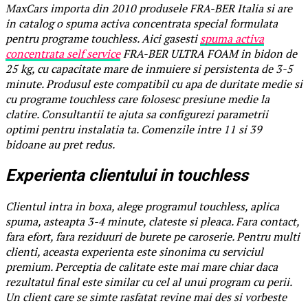
MaxCars importa din 2010 produsele FRA-BER Italia si are
in catalog o spuma activa concentrata special formulata
pentru programe touchless. Aici gasesti
spuma activa
concentrata self service
FRA-BER ULTRA FOAM in bidon de
25 kg, cu capacitate mare de inmuiere si persistenta de 3-5
minute. Produsul este compatibil cu apa de duritate medie si
cu programe touchless care folosesc presiune medie la
clatire. Consultantii te ajuta sa configurezi parametrii
optimi pentru instalatia ta. Comenzile intre 11 si 39
bidoane au pret redus.
Experienta clientului in touchless
Clientul intra in boxa, alege programul touchless, aplica
spuma, asteapta 3-4 minute, clateste si pleaca. Fara contact,
fara efort, fara reziduuri de burete pe caroserie. Pentru multi
clienti, aceasta experienta este sinonima cu serviciul
premium. Perceptia de calitate este mai mare chiar daca
rezultatul final este similar cu cel al unui program cu perii.
Un client care se simte rasfatat revine mai des si vorbeste