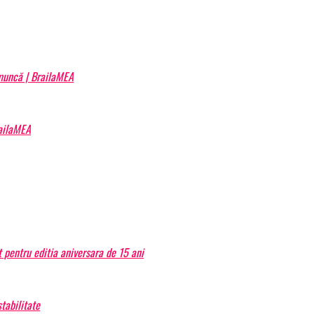
 muncă | BrailaMEA
railaMEA
 pentru editia aniversara de 15 ani
tabilitate