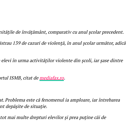
nităţile de învăţământ, comparativ cu anul şcolar precedent.
strau 139 de cazuri de violenţă, în anul şcolar următor, adică
vi în urma activităţilor violente din şcoli, iar şase dintre
ortul ISMB, citat de
mediafax.ro
.
itat. Problema este că fenomenul ia amploare, iar întrebarea
nt depăşite de situaţie.
tot mai multe drepturi elevilor şi prea puţine căi de