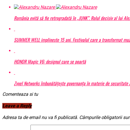
România evită să fie retrogradată în „JUNK”. Rolul decisiv al lui Al
SUMMER WELL implineste 15 ani. Festivalul care a transformat muzic
HONOR Magic V6: designul care se poartă
Zyxel Networks îmbunătățește guvernanța în materie de securitate a 
Comenteaza si tu
Leave a Reply
Adresa ta de email nu va fi publicată.
Câmpurile obligatorii su