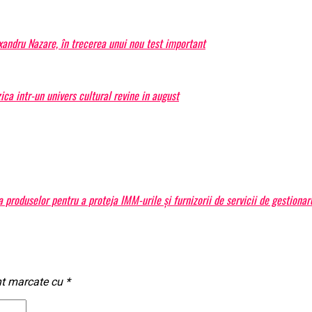
exandru Nazare, în trecerea unui nou test important
a intr-un univers cultural revine in august
produselor pentru a proteja IMM-urile și furnizorii de servicii de gestiona
nt marcate cu
*