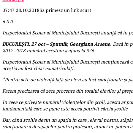
07:47 28.10.2018
Sa primesc un link scurt
6
0
0
Inspectoratul Şcolar al Municipiului Bucureşti anunţă că în p
BUCUREŞTI, 27 oct – Sputnik, Georgiana Arsene.
Dacă în pe
2017-2018 numărul acestora a ajuns la 326.
Inspectoratul Şcolar al Municipiului Bucureşti menţionează că 
aceştia au fost chiar exmatriculaţi.
“Pentru acte de violenţă faţă de elevi au fost sancţionate şi p
Facem precizarea că zece procente din totalul elevilor şi preş
În ceea ce priveşte numărul violenţelor din şcoli, acesta ar pu
fundamentală care se pune este aceea potrivit căreia şcolile – ş
Dar, când şcolile devin un spaţiu în care „elevul nostru, stăpâ
sancţionare a derapajelor pentru profesori, atunci ne putem a