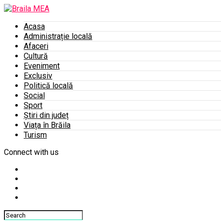
Acasa
Administrație locală
Afaceri
Cultură
Eveniment
Exclusiv
Politică locală
Social
Sport
Știri din județ
Viața în Brăila
Turism
Connect with us