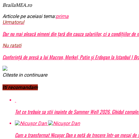
BrailaMEA.ro
Articole pe aceiasi tema:
prima
Urmatorul
Dar nu mai pleacă nimeni din ţară din cauza salariilor, ci a condiţiilor de
Nu ratati
Conferinţă de presă a lui Macron, Merkel, Putin şi Erdogan la Istanbul | B
Citeste in continuare
Iti recomandam
Tot ce trebuie sa stii inainte de Summer Well 2026. Ghidul complet
Cum a transformat Nicușor Dan o notă de trecere într-un mesaj de s