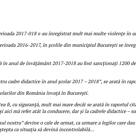
erioada 2017-018 s-au înregistrat mult mai multe violenţe în u
rioada 2016-2017, în şcolile din municipiul Bucureşti se înregi
în anul de învăţământ 2017-2018 au fost sancţionaţi 1200 de ele
atru cadre didactice în anul şcolar 2017 – 2018”, se arată în rap
colarilor din România învaţă în Bucureşti.
tea fi, cu siguranţă, mult mai mare decât se arată în raportul c
i aici mă refer atât la conducere, dar şi la cadrele didactice – su
nul nostru” devine o cale de urmat, ca urmare a legilor care dau 
ştepta ca situaţia să devină incontrolabilă…