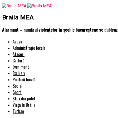
Braila MEA
Alarmant – numărul violenţelor în şcolile bucureştene se dublează
Acasa
Administrație locală
Afaceri
Cultură
Eveniment
Exclusiv
Politică locală
Social
Sport
Știri din județ
Viața în Brăila
Turism