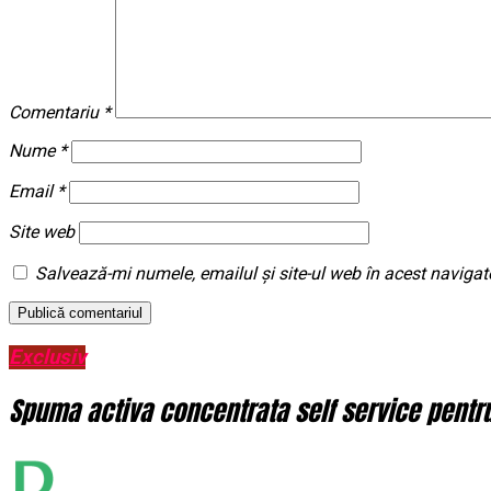
Comentariu
*
Nume
*
Email
*
Site web
Salvează-mi numele, emailul și site-ul web în acest navigat
Exclusiv
Spuma activa concentrata self service pentru 