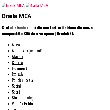
Braila MEA
Statul Islamic ocupă din nou teritorii siriene din cauza
incapacității SUA de a se opune | BrailaMEA
Acasa
Administrație locală
Afaceri
Cultură
Eveniment
Exclusiv
Politică locală
Social
Sport
Știri din județ
Viața în Brăila
Turism