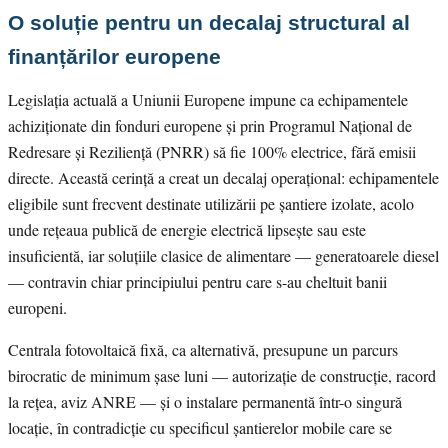
O soluție pentru un decalaj structural al
finanțărilor europene
Legislația actuală a Uniunii Europene impune ca echipamentele
achiziționate din fonduri europene și prin Programul Național de
Redresare și Reziliență (PNRR) să fie 100% electrice, fără emisii
directe. Această cerință a creat un decalaj operațional: echipamentele
eligibile sunt frecvent destinate utilizării pe șantiere izolate, acolo
unde rețeaua publică de energie electrică lipsește sau este
insuficientă, iar soluțiile clasice de alimentare — generatoarele diesel
— contravin chiar principiului pentru care s-au cheltuit banii
europeni.
Centrala fotovoltaică fixă, ca alternativă, presupune un parcurs
birocratic de minimum șase luni — autorizație de construcție, racord
la rețea, aviz ANRE — și o instalare permanentă într-o singură
locație, în contradicție cu specificul șantierelor mobile care se