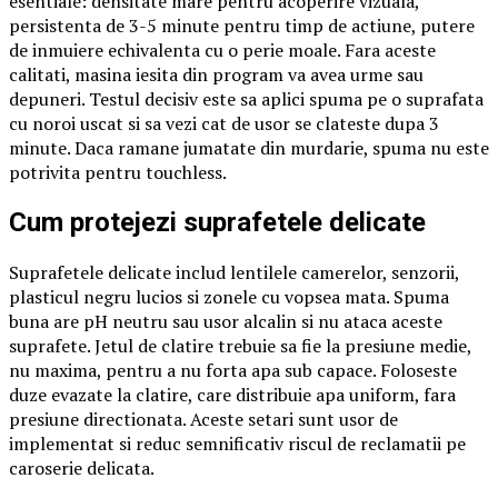
esentiale: densitate mare pentru acoperire vizuala,
persistenta de 3-5 minute pentru timp de actiune, putere
de inmuiere echivalenta cu o perie moale. Fara aceste
calitati, masina iesita din program va avea urme sau
depuneri. Testul decisiv este sa aplici spuma pe o suprafata
cu noroi uscat si sa vezi cat de usor se clateste dupa 3
minute. Daca ramane jumatate din murdarie, spuma nu este
potrivita pentru touchless.
Cum protejezi suprafetele delicate
Suprafetele delicate includ lentilele camerelor, senzorii,
plasticul negru lucios si zonele cu vopsea mata. Spuma
buna are pH neutru sau usor alcalin si nu ataca aceste
suprafete. Jetul de clatire trebuie sa fie la presiune medie,
nu maxima, pentru a nu forta apa sub capace. Foloseste
duze evazate la clatire, care distribuie apa uniform, fara
presiune directionata. Aceste setari sunt usor de
implementat si reduc semnificativ riscul de reclamatii pe
caroserie delicata.