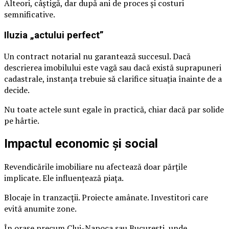
Alteori, câștigă, dar după ani de proces și costuri
semnificative.
Iluzia „actului perfect”
Un contract notarial nu garantează succesul. Dacă
descrierea imobilului este vagă sau dacă există suprapuneri
cadastrale, instanța trebuie să clarifice situația înainte de a
decide.
Nu toate actele sunt egale în practică, chiar dacă par solide
pe hârtie.
Impactul economic și social
Revendicările imobiliare nu afectează doar părțile
implicate. Ele influențează piața.
Blocaje în tranzacții. Proiecte amânate. Investitori care
evită anumite zone.
În orașe precum Cluj-Napoca sau București, unde