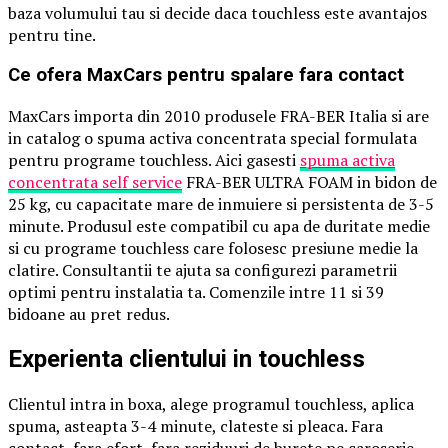
baza volumului tau si decide daca touchless este avantajos
pentru tine.
Ce ofera MaxCars pentru spalare fara contact
MaxCars importa din 2010 produsele FRA-BER Italia si are
in catalog o spuma activa concentrata special formulata
pentru programe touchless. Aici gasesti
spuma activa
concentrata self service
FRA-BER ULTRA FOAM in bidon de
25 kg, cu capacitate mare de inmuiere si persistenta de 3-5
minute. Produsul este compatibil cu apa de duritate medie
si cu programe touchless care folosesc presiune medie la
clatire. Consultantii te ajuta sa configurezi parametrii
optimi pentru instalatia ta. Comenzile intre 11 si 39
bidoane au pret redus.
Experienta clientului in touchless
Clientul intra in boxa, alege programul touchless, aplica
spuma, asteapta 3-4 minute, clateste si pleaca. Fara
contact, fara efort, fara reziduuri de burete pe caroserie.