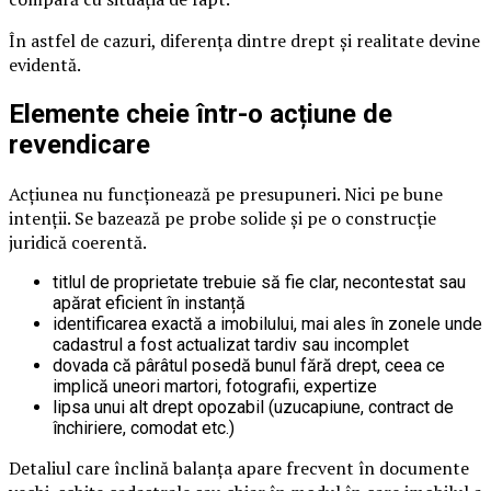
În astfel de cazuri, diferența dintre drept și realitate devine
evidentă.
Elemente cheie într-o acțiune de
revendicare
Acțiunea nu funcționează pe presupuneri. Nici pe bune
intenții. Se bazează pe probe solide și pe o construcție
juridică coerentă.
titlul de proprietate trebuie să fie clar, necontestat sau
apărat eficient în instanță
identificarea exactă a imobilului, mai ales în zonele unde
cadastrul a fost actualizat tardiv sau incomplet
dovada că pârâtul posedă bunul fără drept, ceea ce
implică uneori martori, fotografii, expertize
lipsa unui alt drept opozabil (uzucapiune, contract de
închiriere, comodat etc.)
Detaliul care înclină balanța apare frecvent în documente