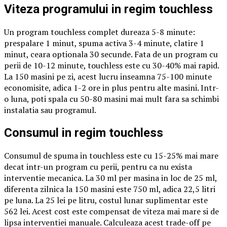
Viteza programului in regim touchless
Un program touchless complet dureaza 5-8 minute:
prespalare 1 minut, spuma activa 3-4 minute, clatire 1
minut, ceara optionala 30 secunde. Fata de un program cu
perii de 10-12 minute, touchless este cu 30-40% mai rapid.
La 150 masini pe zi, acest lucru inseamna 75-100 minute
economisite, adica 1-2 ore in plus pentru alte masini. Intr-
o luna, poti spala cu 50-80 masini mai mult fara sa schimbi
instalatia sau programul.
Consumul in regim touchless
Consumul de spuma in touchless este cu 15-25% mai mare
decat intr-un program cu perii, pentru ca nu exista
interventie mecanica. La 30 ml per masina in loc de 25 ml,
diferenta zilnica la 150 masini este 750 ml, adica 22,5 litri
pe luna. La 25 lei pe litru, costul lunar suplimentar este
562 lei. Acest cost este compensat de viteza mai mare si de
lipsa interventiei manuale. Calculeaza acest trade-off pe