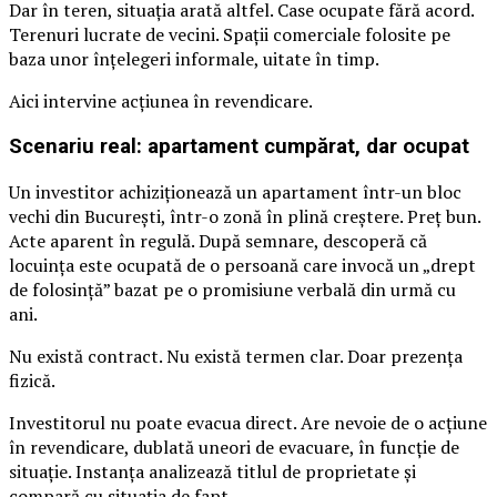
Dar în teren, situația arată altfel. Case ocupate fără acord.
Terenuri lucrate de vecini. Spații comerciale folosite pe
baza unor înțelegeri informale, uitate în timp.
Aici intervine acțiunea în revendicare.
Scenariu real: apartament cumpărat, dar ocupat
Un investitor achiziționează un apartament într-un bloc
vechi din București, într-o zonă în plină creștere. Preț bun.
Acte aparent în regulă. După semnare, descoperă că
locuința este ocupată de o persoană care invocă un „drept
de folosință” bazat pe o promisiune verbală din urmă cu
ani.
Nu există contract. Nu există termen clar. Doar prezența
fizică.
Investitorul nu poate evacua direct. Are nevoie de o acțiune
în revendicare, dublată uneori de evacuare, în funcție de
situație. Instanța analizează titlul de proprietate și
compară cu situația de fapt.