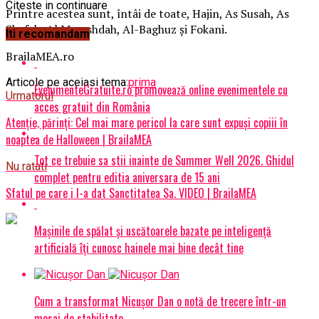
Citeste in continuare
Printre acestea sunt, întâi de toate, Hajin, As Susah, As
Shafah, Al Marashdah, Al-Baghuz și Fokani.
Iti recomandam
BrailaMEA.ro
Articole pe aceiasi tema:
prima
EvenimenteGratuite.ro promovează online evenimentele cu
Urmatorul
acces gratuit din România
Atenţie, părinţi: Cel mai mare pericol la care sunt expuşi copiii în
noaptea de Halloween | BrailaMEA
Tot ce trebuie sa stii inainte de Summer Well 2026. Ghidul
Nu ratati
complet pentru editia aniversara de 15 ani
Sfatul pe care i l-a dat Sanctitatea Sa. VIDEO | BrailaMEA
Mașinile de spălat și uscătoarele bazate pe inteligență
artificială îți cunosc hainele mai bine decât tine
Cum a transformat Nicușor Dan o notă de trecere într-un
mesaj de stabilitate