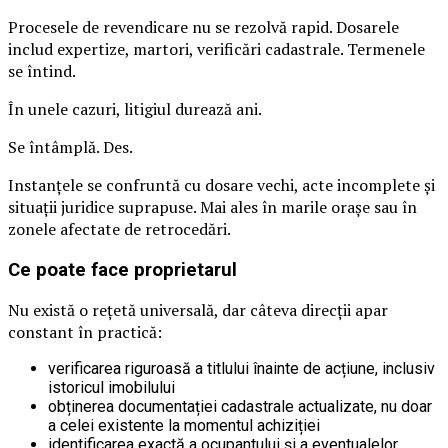
Procesele de revendicare nu se rezolvă rapid. Dosarele
includ expertize, martori, verificări cadastrale. Termenele
se întind.
În unele cazuri, litigiul durează ani.
Se întâmplă. Des.
Instanțele se confruntă cu dosare vechi, acte incomplete și
situații juridice suprapuse. Mai ales în marile orașe sau în
zonele afectate de retrocedări.
Ce poate face proprietarul
Nu există o rețetă universală, dar câteva direcții apar
constant în practică:
verificarea riguroasă a titlului înainte de acțiune, inclusiv
istoricul imobilului
obținerea documentației cadastrale actualizate, nu doar
a celei existente la momentul achiziției
identificarea exactă a ocupantului și a eventualelor