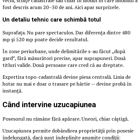
vechi, schițe cadastrale sau chiar în modul în care imobilul a
fost descris acum 20–30 de ani. Aici apar surprizele.
Un detaliu tehnic care schimbă totul
Suprafața. Nu pare spectaculos. Dar diferența dintre 480
mp și 520 mp poate decide rezultatul.
În zone periurbane, unde delimitările s-au făcut „după
gard”, fără măsurători precise, apar suprapuneri. Două
titluri valide. Două persoane care cred că au dreptate.
Expertiza topo-cadastrală devine piesa centrală. Linia de
hotar nu mai e doar o trasare pe hârtie — devine probă în
instanță.
Când intervine uzucapiunea
Posesorul nu rămâne fără apărare. Uneori, chiar câștigă.
Uzucapiunea permite dobândirea proprietății prin posesie
îndelungată, dacă sunt îndeplinite anumite condiții: