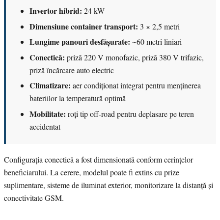
Invertor hibrid:
24 kW
Dimensiune container transport:
3 × 2,5 metri
Lungime panouri desfășurate:
~60 metri liniari
Conectică:
priză 220 V monofazic, priză 380 V trifazic,
priză încărcare auto electric
Climatizare:
aer condiționat integrat pentru menținerea
bateriilor la temperatură optimă
Mobilitate:
roți tip off-road pentru deplasare pe teren
accidentat
Configurația conectică a fost dimensionată conform cerințelor
beneficiarului. La cerere, modelul poate fi extins cu prize
suplimentare, sisteme de iluminat exterior, monitorizare la distanță și
conectivitate GSM.