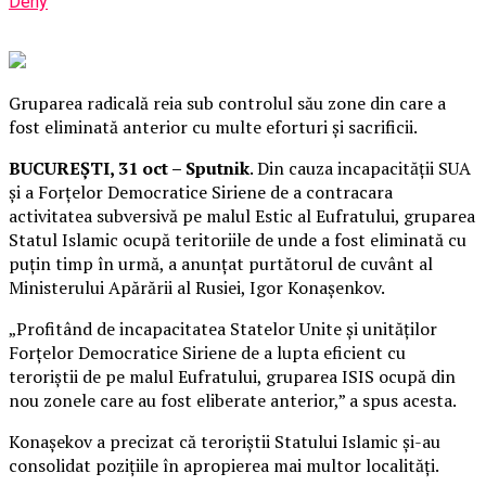
Deny
Gruparea radicală reia sub controlul său zone din care a
fost eliminată anterior cu multe eforturi și sacrificii.
BUCUREȘTI, 31 oct – Sputnik
. Din cauza incapacității SUA
și a Forțelor Democratice Siriene de a contracara
activitatea subversivă pe malul Estic al Eufratului, gruparea
Statul Islamic ocupă teritoriile de unde a fost eliminată cu
puțin timp în urmă, a anunțat purtătorul de cuvânt al
Ministerului Apărării al Rusiei, Igor Konașenkov.
„Profitând de incapacitatea Statelor Unite și unităților
Forțelor Democratice Siriene de a lupta eficient cu
teroriștii de pe malul Eufratului, gruparea ISIS ocupă din
nou zonele care au fost eliberate anterior,” a spus acesta.
Konașekov a precizat că teroriștii Statului Islamic și-au
consolidat pozițiile în apropierea mai multor localități.