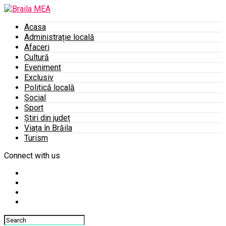
Acasa
Administrație locală
Afaceri
Cultură
Eveniment
Exclusiv
Politică locală
Social
Sport
Știri din județ
Viața în Brăila
Turism
Connect with us