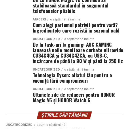
stabilească standardul în segmentul
Când intervine uzucapiunea
Conectică:
telefoanelor pliabile
priză 220 V monofazic, priză
380 V trifazic, priză încărcare auto electric
AFACERI
o săptămână inainte
Posesorul nu rămâne fără apărare. Uneori, chiar câștigă.
Cum alegi parfumul potrivit pentru vară?
Climatizare:
Ingredientele care rezistă în sezonul cald
aer condiționat integrat pentru
Uzucapiunea permite dobândirea proprietății prin
menținerea bateriilor la temperatură optimă
UNCATEGORIZED
o săptămână inainte
posesie îndelungată, dacă sunt îndeplinite anumite
De la task-uri la gaming: AOC GAMING
condiții: posesie continuă, publică, pașnică și sub nume
Mobilitate:
roți tip off-road pentru deplasare
lansează noile monitoare curbate ultrawide
CU34G4CA și CU34G4ZCA, cu USB-C,
de proprietar.
pe teren accidentat
încărcare de până la 90 W și până la 250 Hz
Aici apar conflictele cele mai sensibile.
UNCATEGORIZED
o săptămână inainte
Tehnologia Dyson: aliatul tău pentru o
Configurația conectică a fost dimensionată conform cerințelor
vacanță fără compromisuri
Scenariu: teren „lucrat” de ani de zile
beneficiarului. La cerere, modelul poate fi extins cu prize
UNCATEGORIZED
o săptămână inainte
suplimentare, sisteme de iluminat exterior, monitorizare la
La marginea unui oraș în expansiune, un teren agricol a
Ultimele zile de reduceri pentru HONOR
Magic V6 și HONOR Watch 6
distanță și conectivitate GSM.
fost folosit constant de un mic antreprenor local. L-a
împrejmuit. L-a cultivat. A investit în irigații.
Proprietarul din acte locuiește în străinătate și nu a
ȘTIRILE SĂPTĂMÂNII
Gama completă: de la 3 metri la 12 metri
intervenit timp de peste 15 ani.
lungime container
UNCATEGORIZED
acum o săptămână