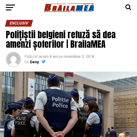
EXCLUSIV
Polițiștii belgieni refuză să dea
amenzi șoferilor | BrailaMEA
Publicat
acum 8 ani
pe
noiembrie 3, 2018
De
Deny