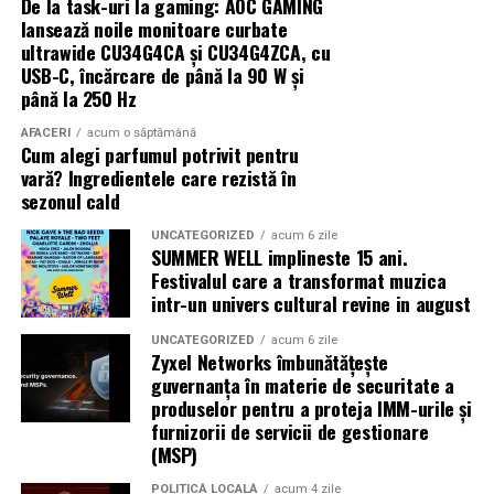
De la task-uri la gaming: AOC GAMING
Când decide să vândă terenul, descoperă că altcineva îl
lansează noile monitoare curbate
Modelul livrat către beneficiar reprezintă varianta de intrare a
revendică.
ultrawide CU34G4CA și CU34G4ZCA, cu
centrale fotovoltaice
gamei UZINEX. Producătorul oferă
USB-C, încărcare de până la 90 W și
mobile
în configurații adaptate volumului de consum al fiecărui
Nu mai e doar o discuție despre acte. Devine o analiză a
până la 250 Hz
client, de la modelul compact până la containerul industrial 40 ft.
comportamentului în timp. Instanța cântărește
AFACERI
acum o săptămână
pasivitatea proprietarului versus acțiunile concrete ale
Cum alegi parfumul potrivit pentru
La capătul superior al gamei, containerul de 12 metri lungime
posesorului.
vară? Ingredientele care rezistă în
poate găzdui până la 160 kW panouri fotovoltaice instalate și 620
sezonul cald
kWh capacitate de stocare — o autonomie comparabilă cu o
Procedura în instanță: ritm și
UNCATEGORIZED
acum 6 zile
microcentrală fixă, fără constrângerile birocratice ale acesteia.
SUMMER WELL implineste 15 ani.
blocaje
Festivalul care a transformat muzica
Toate variantele sunt customizabile pe specificul fiecărui proiect.
intr-un univers cultural revine in august
Procesele de revendicare nu se rezolvă rapid. Dosarele
UNCATEGORIZED
acum 6 zile
includ expertize, martori, verificări cadastrale.
Aplicații dincolo de șantierele civile
Zyxel Networks îmbunătățește
Termenele se întind.
guvernanța în materie de securitate a
centrală fotovoltaică mobilă
O
este o soluție multi-funcțională.
produselor pentru a proteja IMM-urile și
Aplicațiile identificate de UZINEX includ:
În unele cazuri, litigiul durează ani.
furnizorii de servicii de gestionare
(MSP)
Se întâmplă. Des.
Șantiere de construcții civile și lucrări edilitare
POLITICĂ LOCALĂ
acum 4 zile