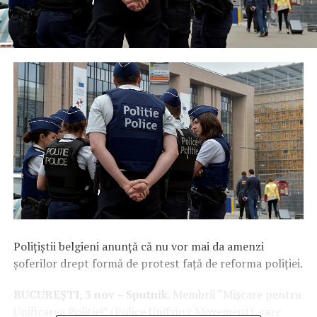
Polițiștii belgieni anunță că nu vor mai da amenzi
șoferilor drept formă de protest față de reforma poliției.
BUCUREȘTI, 3 nov – Sputnik
. Membrii “Mișcare pentru
Unificarea Poliției” (Police Unifying Movement), care