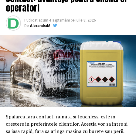
operatori
ninsorile? | BrailaMEA
Publicat
acum 4 săptămâni
pe
iulie 8, 2026
De
AlexandraM
Spalarea fara contact, numita si touchless, este in
crestere in preferintele clientilor. Acestia vor sa intre si
sa iasa rapid, fara sa atinga masina cu burete sau perii.