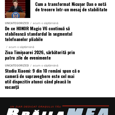
Cum a transformat Nicușor Dan o notă
Instanțele se confruntă cu dosare vechi, acte
Echipamente electrice alimentate pe fonduri europene
de trecere într-un mesaj de stabilitate
incomplete și situații juridice suprapuse. Mai ales în
și PNRR
marile orașe sau în zonele afectate de retrocedări.
Operațiuni militare și tabere temporare
UNCATEGORIZED
acum o săptămână
De ce HONOR Magic V6 continuă să
Ce poate face proprietarul
stabilească standardul în segmentul
Stații mobile de încărcare auto electric
telefoanelor pliabile
Nu există o rețetă universală, dar câteva direcții apar
Evenimente outdoor și festivaluri
constant în practică:
acum o săptămână
Ziua Timișoarei 2026, sărbătorită prin
Operațiuni de ajutor umanitar în zone fără
patru zile de evenimente
verificarea riguroasă a titlului înainte de acțiune,
infrastructură energetică
inclusiv istoricul imobilului
UNCATEGORIZED
acum o săptămână
Studiu Xiaomi: 9 din 10 români spun că o
obținerea documentației cadastrale actualizate, nu
cameră de supraveghere este cel mai
„Există un decalaj
util dispozitiv atunci când pleacă în
doar a celei existente la momentul achiziției
vacanță
structural între
identificarea exactă a ocupantului și a eventualelor
cerințele actuale ale
drepturi invocate de acesta
fondurilor europene —
consultarea unui specialist înainte de inițierea
litigiului, pentru a evita strategii greșite