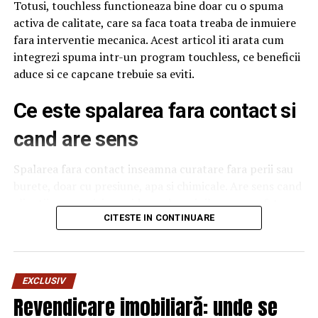
Totusi, touchless functioneaza bine doar cu o spuma
activa de calitate, care sa faca toata treaba de inmuiere
fara interventie mecanica. Acest articol iti arata cum
integrezi spuma intr-un program touchless, ce beneficii
aduce si ce capcane trebuie sa eviti.
Ce este spalarea fara contact si
cand are sens
Spalarea fara contact inseamna curatare fara perii sau
burete, doar cu presiune, apa si chimicale. Are sens cand
clientii vor serviciu rapid, cand masinile au suprafete
delicate sau cand traficul este foarte mare si nu ai timp
CITESTE IN CONTINUARE
de interventie manuala. Nu are sens cand masinile sunt
foarte murdare, cu noroi intarit, caz in care touchless
nu poate face totul. Pentru o spalatorie medie,
EXCLUSIV
combinatia intre touchless si un program cu perii
Revendicare imobiliară: unde se
pentru cazurile extreme da cel mai bun echilibru intre