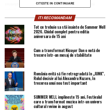
reunește aproximativ 22 de mii de polițiști belgieni
CITESTE IN CONTINUARE
refuză să mai dea amenzi șoferilor în perioada 1-15
noiembrie pentru încălcarea regulilor de circulație,
ITI RECOMANDAM
preferând să poarte discuții profilactice despre
Tot ce trebuie sa stii inainte de Summer Well
importanța respectarea legii.
2026. Ghidul complet pentru editia
aniversara de 15 ani
Potrivit paginii oficiale pe Facebook, acțiunea de protest
No Money (Fără bani) își propune să atragă atenția
Cum a transformat Nicușor Dan o notă de
autorităților asupra cererilor polițiștilor. Aceștia sunt
trecere într-un mesaj de stabilitate
nemulțumiți, în special, de reforma din anul 2001, prin
care poliția a fost divizată în cea federală și locală.
„Ideea constă în lipsirea statului de resurse pentru că
România evită să fie retrogradată în „JUNK”.
Rolul decisiv al lui Alexandru Nazare, în
nu vrea să ne asculte”, spune unul din organizatorii
trecerea unui nou test important
acțiunii, Pascal Rombaux.
Pe 15 noiembrie, participanții la această campanie se
SUMMER WELL implineste 15 ani. Festivalul
vor reuni Piața Mare din Bruxelles (Gand Place), pentru
care a transformat muzica intr-un univers
cultural revine in august
a-și exprima nemulțumirea față de reforma poliției.