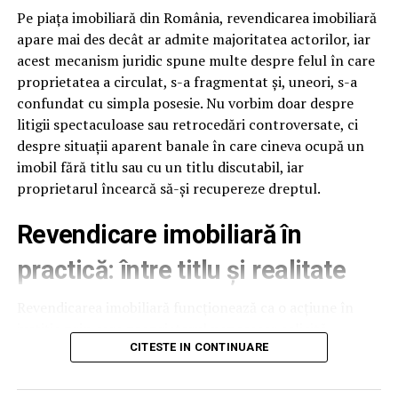
Suprafetele delicate includ lentilele camerelor, senzorii,
Pe piața imobiliară din România, revendicarea imobiliară
plasticul negru lucios si zonele cu vopsea mata. Spuma
apare mai des decât ar admite majoritatea actorilor, iar
buna are pH neutru sau usor alcalin si nu ataca aceste
acest mecanism juridic spune multe despre felul în care
suprafete. Jetul de clatire trebuie sa fie la presiune
proprietatea a circulat, s-a fragmentat și, uneori, s-a
medie, nu maxima, pentru a nu forta apa sub capace.
confundat cu simpla posesie. Nu vorbim doar despre
Foloseste duze evazate la clatire, care distribuie apa
litigii spectaculoase sau retrocedări controversate, ci
uniform, fara presiune directionata. Aceste setari sunt
despre situații aparent banale în care cineva ocupă un
usor de implementat si reduc semnificativ riscul de
imobil fără titlu sau cu un titlu discutabil, iar
reclamatii pe caroserie delicata.
proprietarul încearcă să-și recupereze dreptul.
Viteza programului in regim
Revendicare imobiliară în
touchless
practică: între titlu și realitate
Un program touchless complet dureaza 5-8 minute:
Revendicarea imobiliară funcționează ca o acțiune în
prespalare 1 minut, spuma activa 3-4 minute, clatire 1
justiție prin care proprietarul neposesor solicită
minut, ceara optionala 30 secunde. Fata de un program
restituirea bunului de la posesorul neproprietar. Simplu
CITESTE IN CONTINUARE
cu perii de 10-12 minute, touchless este cu 30-40% mai
în teorie. În practică, lucrurile se încurcă rapid.
rapid. La 150 masini pe zi, acest lucru inseamna 75-100