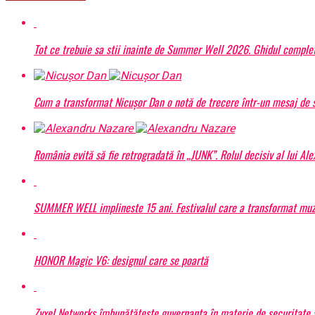
Tot ce trebuie sa stii inainte de Summer Well 2026. Ghidul complet
Cum a transformat Nicușor Dan o notă de trecere într-un mesaj de s
România evită să fie retrogradată în „JUNK”. Rolul decisiv al lui Al
SUMMER WELL implineste 15 ani. Festivalul care a transformat muzic
HONOR Magic V6: designul care se poartă
Zyxel Networks îmbunătățește guvernanța în materie de securitate a 