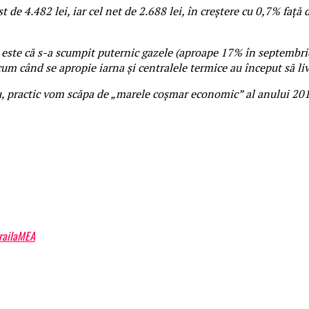
 de 4.482 lei, iar cel net de 2.688 lei, în creștere cu 0,7% faț
a este că s-a scumpit puternic gazele (aproape 17% în septembri
 acum când se apropie iarna și centralele termice au început să li
u, practic vom scăpa de „marele coșmar economic” al anului 20
BrailaMEA