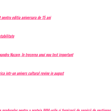
 pentru editia aniversara de 15 ani
tabilitate
exandru Nazare, în trecerea unui nou test important
a intr-un univers cultural revine in august
produselor pentru a proteja IMM-urile și furnizorii de servicii de gestiona