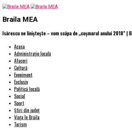
Braila MEA
Isărescu ne liniștește – vom scăpa de „coșmarul anului 2018” | 
Acasa
Administrație locală
Afaceri
Cultură
Eveniment
Exclusiv
Politică locală
Social
Sport
Știri din județ
Viața în Brăila
Turism