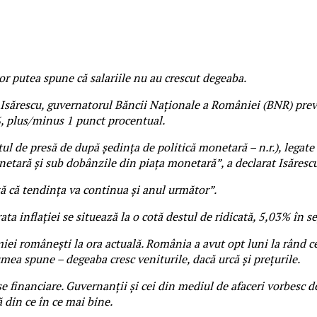
or putea spune că salariile nu au crescut degeaba.
sărescu, guvernatorul Băncii Naţionale a României (BNR) previz
%, plus/minus 1 punct procentual.
tul de presă de după şedinţa de politică monetară – n.r.), legate
netară şi sub dobânzile din piaţa monetară”, a declarat Isărescu
tă că tendinţa va continua şi anul următor”.
ata inflației se situează la o cotă destul de ridicată, 5,03% în
iei românești la ora actuală. România a avut opt luni la rând c
mea spune – degeaba cresc veniturile, dacă urcă și prețurile.
financiare. Guvernanții și cei din mediul de afaceri vorbesc de 
ă din ce în ce mai bine.