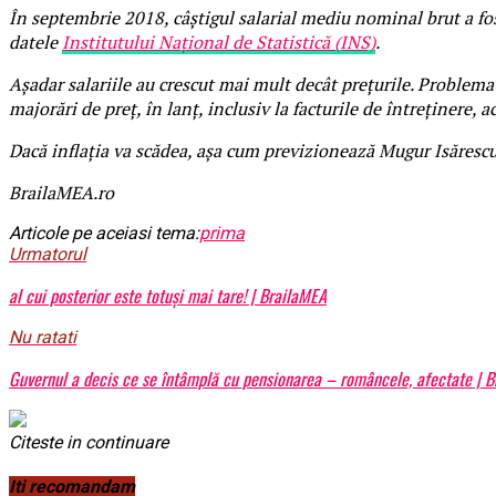
În septembrie 2018, câştigul salarial mediu nominal brut a fost
datele
Institutului Național de Statistică (INS)
.
Așadar salariile au crescut mai mult decât prețurile. Problem
majorări de preț, în lanț, inclusiv la facturile de întreținere,
Dacă inflația va scădea, așa cum previzionează Mugur Isăresc
BrailaMEA.ro
Articole pe aceiasi tema:
prima
Urmatorul
al cui posterior este totuși mai tare! | BrailaMEA
Nu ratati
Guvernul a decis ce se întâmplă cu pensionarea – româncele, afectate | 
Citeste in continuare
Iti recomandam