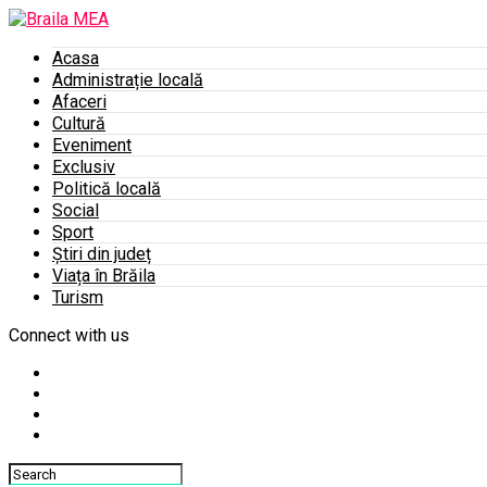
Acasa
Administrație locală
Afaceri
Cultură
Eveniment
Exclusiv
Politică locală
Social
Sport
Știri din județ
Viața în Brăila
Turism
Connect with us