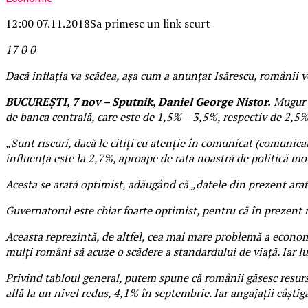
12:00 07.11.2018
Sa primesc un link scurt
17
0
0
Dacă inflația va scădea, așa cum a anunțat Isărescu, românii v
BUCUREȘTI, 7 nov – Sputnik, Daniel George Nistor.
Mugur I
de banca centrală, care este de 1,5% – 3,5%, respectiv de 2,5
„Sunt riscuri, dacă le citiţi cu atenţie în comunicat (comunica
influenţa este la 2,7%, aproape de rata noastră de politică mo
Acesta se arată optimist, adăugând că „datele din prezent ara
Guvernatorul este chiar foarte optimist, pentru că în prezent r
Aceasta reprezintă, de altfel, cea mai mare problemă a econom
mulți români să acuze o scădere a standardului de viață. Iar lu
Privind tabloul general, putem spune că românii găsesc resurse 
află la un nivel redus, 4,1% în septembrie. Iar angajații câștig