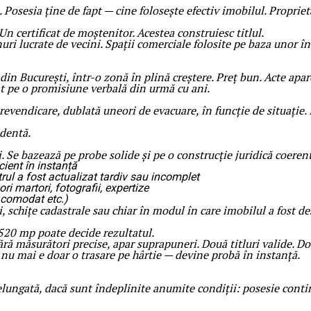
 Posesia ține de fapt — cine folosește efectiv imobilul. Propriet
 certificat de moștenitor. Acestea construiesc titlul.
enuri lucrate de vecini. Spații comerciale folosite pe baza unor î
in București, într-o zonă în plină creștere. Preț bun. Acte apa
t pe o promisiune verbală din urmă cu ani.
revendicare, dublată uneori de evacuare, în funcție de situație. 
identă.
 Se bazează pe probe solide și pe o construcție juridică coerent
icient în instanță
rul a fost actualizat tardiv sau incomplet
i martori, fotografii, expertize
, comodat etc.)
 schițe cadastrale sau chiar în modul în care imobilul a fost de
 520 mp poate decide rezultatul.
ără măsurători precise, apar suprapuneri. Două titluri valide. D
 nu mai e doar o trasare pe hârtie — devine probă în instanță.
ungată, dacă sunt îndeplinite anumite condiții: posesie contin