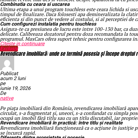
Combinatia cu ceara si uscarea
Ultima etapa a unui program touchless este ceara lichida si usc
timpul de finalizare. Daca folosesti apa demineralizata la clat
eficienta si din punct de vedere al costului, si al perceptiei de c
Cum configurezi instalatia pentru touchless
Asigura-te ca presiunea de lucru este intre 100-130 bar, ca duze
delicate. Calibreaza dozatorul pentru doza recomandata la touch
programul. MaxCars ofera suport tehnic pentru configurarea initi
Citeste in continuare
Exclusiv
Revendicare imobiliară: unde se termină posesia și începe dreptul r
Publicat
acum 2 luni
pe
iunie 19, 2026
De
native
Pe piața imobiliară din România, revendicarea imobiliară apare 
circulat, s-a fragmentat și, uneori, s-a confundat cu simpla pos
ocupă un imobil fără titlu sau cu un titlu discutabil, iar propri
Revendicare imobiliară în practică: între titlu și realitate
Revendicarea imobiliară funcționează ca o acțiune în justiție pr
se încurcă rapid.
Diferența dintre proprietate și posesie