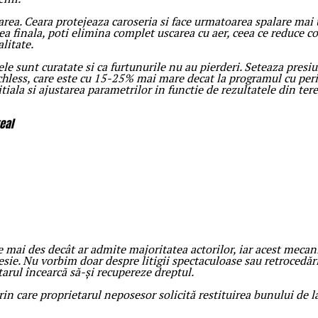
area. Ceara protejeaza caroseria si face urmatoarea spalare mai
irea finala, poti elimina complet uscarea cu aer, ceea ce reduc
alitate.
le sunt curatate si ca furtunurile nu au pierderi. Seteaza presiu
less, care este cu 15-25% mai mare decat la programul cu perii.
ala si ajustarea parametrilor in functie de rezultatele din tere
eal
mai des decât ar admite majoritatea actorilor, iar acest mecani
esie. Nu vorbim doar despre litigii spectaculoase sau retrocedări
etarul încearcă să-și recupereze dreptul.
in care proprietarul neposesor solicită restituirea bunului de la