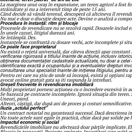
La marginea unui oraș în expansiune, un teren agricol a fost folo
străinătate și nu a intervenit timp de peste 15 ani.
Când decide să vândă terenul, descoperă că altcineva îl revendi
Nu mai e doar o discuție despre acte. Devine o analiză a compor
Procedura în instanță: ritm și blocaje
Procesele de revendicare nu se rezolvă rapid. Dosarele includ ex
În unele cazuri, litigiul durează ani.
Se întâmplă. Des.
Instanțele se confruntă cu dosare vechi, acte incomplete și situ
Ce poate face proprietarul
Nu există o rețetă universală, dar câteva direcții apar constant 
verificarea riguroasă a titlului înainte de acțiune, inclusiv istoric
obținerea documentației cadastrale actualizate, nu doar a celei 
identificarea exactă a ocupantului și a eventualelor drepturi in
consultarea unui specialist înainte de inițierea litigiului, pentru a
Pentru cei care nu știu de unde să înceapă, există și opțiuni ra
avocat online gratuit gata sa iti raspunda la intrebari.
Greșeli frecvente în revendicarea imobiliară
Mulți proprietari pornesc acțiunea cu o încredere excesivă în ac
Se bazează pe contracte incomplete. Ignoră situația din teren.
Uneori, pierd.
Alteori, câștigă, dar după ani de proces și costuri semnificative.
Iluzia „actului perfect”
Un contract notarial nu garantează succesul. Dacă descrierea imo
Nu toate actele sunt egale în practică, chiar dacă par solide pe h
Impactul economic și social
Revendicările imobiliare nu afectează doar părțile implicate. El
Blocaje în tranzacții. Proiecte amânate. Investitori care evită 