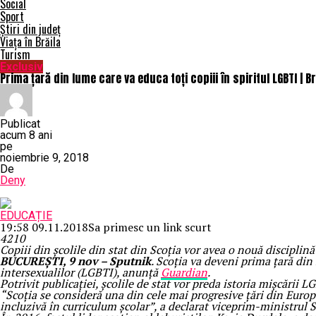
Social
Sport
Știri din județ
Viața în Brăila
Turism
Exclusiv
Prima țară din lume care va educa toți copiii în spiritul LGBTI | B
Publicat
acum 8 ani
pe
noiembrie 9, 2018
De
Deny
EDUCAȚIE
19:58 09.11.2018
Sa primesc un link scurt
42
1
0
Copiii din școlile din stat din Scoția vor avea o nouă disciplin
BUCUREȘTI, 9 nov – Sputnik
. Scoția va deveni prima țară din
intersexualilor (LGBTI), anunță
Guardian
.
Potrivit publicației, școlile de stat vor preda istoria mișcării
“Scoția se consideră una din cele mai progresive țări din Euro
incluzivă în curriculum școlar”, a declarat viceprim-ministrul 