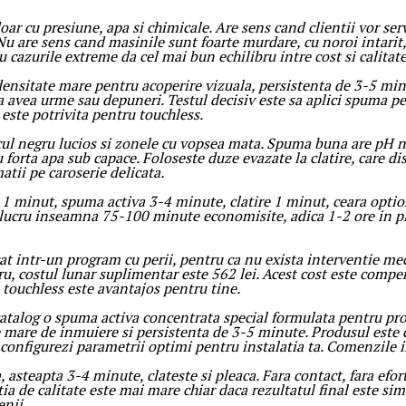
oar cu presiune, apa si chimicale. Are sens cand clientii vor ser
Nu are sens cand masinile sunt foarte murdare, cu noroi intarit,
cazurile extreme da cel mai bun echilibru intre cost si calitate
: densitate mare pentru acoperire vizuala, persistenta de 3-5 m
a avea urme sau depuneri. Testul decisiv este sa aplici spuma pe 
ste potrivita pentru touchless.
icul negru lucios si zonele cu vopsea mata. Spuma buna are pH ne
 forta apa sub capace. Foloseste duze evazate la clatire, care di
tii pe caroserie delicata.
 minut, spuma activa 3-4 minute, clatire 1 minut, ceara optio
 lucru inseamna 75-100 minute economisite, adica 1-2 ore in pl
ntr-un program cu perii, pentru ca nu exista interventie mecan
itru, costul lunar suplimentar este 562 lei. Acest cost este comp
 touchless este avantajos pentru tine.
atalog o spuma activa concentrata special formulata pentru pro
re de inmuiere si persistenta de 3-5 minute. Produsul este c
a configurezi parametrii optimi pentru instalatia ta. Comenzile 
asteapta 3-4 minute, clateste si pleaca. Fara contact, fara efort
 de calitate este mai mare chiar daca rezultatul final este simi
enii.