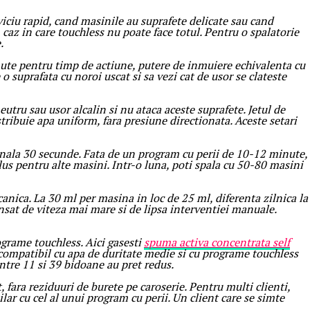
viciu rapid, cand masinile au suprafete delicate sau cand
 caz in care touchless nu poate face totul. Pentru o spalatorie
.
inute pentru timp de actiune, putere de inmuiere echivalenta cu
o suprafata cu noroi uscat si sa vezi cat de usor se clateste
utru sau usor alcalin si nu ataca aceste suprafete. Jetul de
stribuie apa uniform, fara presiune directionata. Aceste setari
nala 30 secunde. Fata de un program cu perii de 10-12 minute,
us pentru alte masini. Intr-o luna, poti spala cu 50-80 masini
ica. La 30 ml per masina in loc de 25 ml, diferenta zilnica la
ensat de viteza mai mare si de lipsa interventiei manuale.
grame touchless. Aici gasesti
spuma activa concentrata self
ompatibil cu apa de duritate medie si cu programe touchless
intre 11 si 39 bidoane au pret redus.
, fara reziduuri de burete pe caroserie. Pentru multi clienti,
lar cu cel al unui program cu perii. Un client care se simte