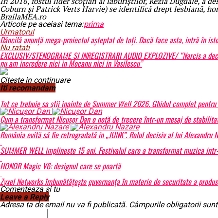
În 2016, fostul lider scoțian al laburiștilor, Kezia Dugdale, a 
Coburn și Patrick Verts Harvie) se identifică drept lesbiană, h
BrailaMEA.ro
Articole pe aceiasi tema:
prima
Urmatorul
Dăncilă anunță mega-proiectul așteptat de toți. Dacă face asta, intră în ist
Nu ratati
EXCLUSIV/STENOGRAME SI INREGISTRARI AUDIO EXPLOZIVE/ “Narcis a declarat 
nu am incredere nici in Mocanu nici in Vasilescu”
Citeste in continuare
Iti recomandam
Tot ce trebuie sa stii inainte de Summer Well 2026. Ghidul complet pentru 
Cum a transformat Nicușor Dan o notă de trecere într-un mesaj de stabilita
România evită să fie retrogradată în „JUNK”. Rolul decisiv al lui Alexandru 
SUMMER WELL implineste 15 ani. Festivalul care a transformat muzica intr-u
HONOR Magic V6: designul care se poartă
Zyxel Networks îmbunătățește guvernanța în materie de securitate a produsel
Comenteaza si tu
Leave a Reply
Adresa ta de email nu va fi publicată.
Câmpurile obligatorii sun