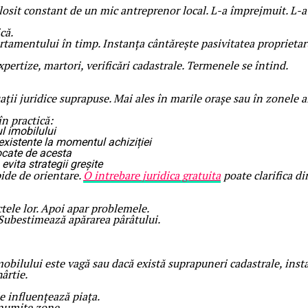
sit constant de un mic antreprenor local. L-a împrejmuit. L-a cul
că.
tamentului în timp. Instanța cântărește pasivitatea proprietaru
pertize, martori, verificări cadastrale. Termenele se întind.
ații juridice suprapuse. Mai ales în marile orașe sau în zonele a
în practică:
ul imobilului
existente la momentul achiziției
vocate de acesta
 evita strategii greșite
pide de orientare.
O intrebare juridica gratuita
poate clarifica dir
tele lor. Apoi apar problemele.
 Subestimează apărarea pârâtului.
bilului este vagă sau dacă există suprapuneri cadastrale, instanț
ârtie.
e influențează piața.
anumite zone.