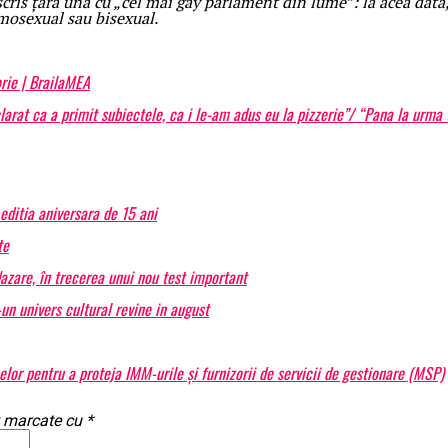
descris țara una cu „cel mai gay parlament din lume”: la acea dat
omosexual sau bisexual.
orie | BrailaMEA
ca a primit subiectele, ca i le-am adus eu la pizzerie”/ “Pana la urma te
editia aniversara de 15 ani
te
Nazare, în trecerea unui nou test important
n univers cultural revine in august
or pentru a proteja IMM-urile și furnizorii de servicii de gestionare (MSP)
t marcate cu
*