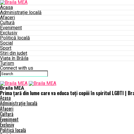
Acasa
Administrație locală
Afaceri
Cultură
Eveniment
Exclusiv
Politică locală
Social
Sport
Știri din județ
Viața în Brăila
Turism
Connect with us
Braila MEA
Prima țară din lume care va educa toți copiii în spiritul LGBTI | B
Acasa
Administrație locală
Afaceri
Cultură
Eveniment
Exclusiv
Politică locală