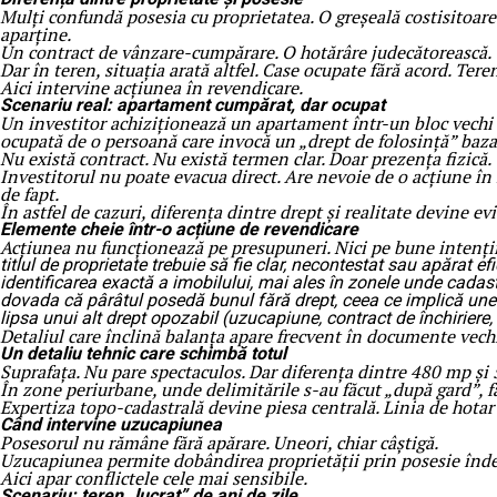
Mulți confundă posesia cu proprietatea. O greșeală costisitoare.
aparține.
Un contract de vânzare-cumpărare. O hotărâre judecătorească. Un
Dar în teren, situația arată altfel. Case ocupate fără acord. Ter
Aici intervine acțiunea în revendicare.
Scenariu real: apartament cumpărat, dar ocupat
Un investitor achiziționează un apartament într-un bloc vechi d
ocupată de o persoană care invocă un „drept de folosință” baza
Nu există contract. Nu există termen clar. Doar prezența fizică.
Investitorul nu poate evacua direct. Are nevoie de o acțiune în 
de fapt.
În astfel de cazuri, diferența dintre drept și realitate devine ev
Elemente cheie într-o acțiune de revendicare
Acțiunea nu funcționează pe presupuneri. Nici pe bune intenții.
titlul de proprietate trebuie să fie clar, necontestat sau apărat ef
identificarea exactă a imobilului, mai ales în zonele unde cadast
dovada că pârâtul posedă bunul fără drept, ceea ce implică uneor
lipsa unui alt drept opozabil (uzucapiune, contract de închiriere
Detaliul care înclină balanța apare frecvent în documente vechi,
Un detaliu tehnic care schimbă totul
Suprafața. Nu pare spectaculos. Dar diferența dintre 480 mp și
În zone periurbane, unde delimitările s-au făcut „după gard”, f
Expertiza topo-cadastrală devine piesa centrală. Linia de hotar
Când intervine uzucapiunea
Posesorul nu rămâne fără apărare. Uneori, chiar câștigă.
Uzucapiunea permite dobândirea proprietății prin posesie îndel
Aici apar conflictele cele mai sensibile.
Scenariu: teren „lucrat” de ani de zile