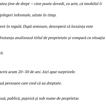
atea ține de drept — cine poate dovedi, cu acte, că imobilul îi
nțelegeri informale, uitate în timp.
rent în regulă. După semnare, descoperă că locuința este
Instanța analizează titlul de proprietate și compară cu situația
ă.
scris acum 20–30 de ani. Aici apar surprizele.
ouă persoane care cred că au dreptate.
uă, publică, pașnică și sub nume de proprietar.