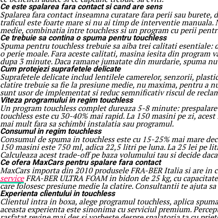
Ce este spalarea fara contact si cand are sens
Spalarea fara contact inseamna curatare fara perii sau burete, d
traficul este foarte mare si nu ai timp de interventie manuala. 
medie, combinatia intre touchless si un program cu perii pentru 
Ce trebuie sa contina o spuma pentru touchless
Spuma pentru touchless trebuie sa aiba trei calitati esentiale
o perie moale. Fara aceste calitati, masina iesita din program v
dupa 3 minute. Daca ramane jumatate din murdarie, spuma nu e
Cum protejezi suprafetele delicate
Suprafetele delicate includ lentilele camerelor, senzorii, plast
clatire trebuie sa fie la presiune medie, nu maxima, pentru a nu
sunt usor de implementat si reduc semnificativ riscul de reclama
Viteza programului in regim touchless
Un program touchless complet dureaza 5-8 minute: prespalare 1
touchless este cu 30-40% mai rapid. La 150 masini pe zi, acest
mai mult fara sa schimbi instalatia sau programul.
Consumul in regim touchless
Consumul de spuma in touchless este cu 15-25% mai mare decat i
150 masini este 750 ml, adica 22,5 litri pe luna. La 25 lei pe l
Calculeaza acest trade-off pe baza volumului tau si decide daca
Ce ofera MaxCars pentru spalare fara contact
MaxCars importa din 2010 produsele FRA-BER Italia si are in c
service
FRA-BER ULTRA FOAM in bidon de 25 kg, cu capacitate ma
care folosesc presiune medie la clatire. Consultantii te ajuta s
Experienta clientului in touchless
Clientul intra in boxa, alege programul touchless, aplica spuma, 
aceasta experienta este sinonima cu serviciul premium. Perceptia
rasfatat revine mai des si vorbeste despre spalatoria ta cu priet