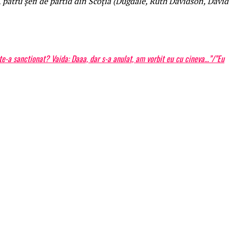
ă, patru șefi de partid din Scoția (Dugdale, Ruth Davidson, David
-a sanctionat? Vaida: Daaa, dar s-a anulat, am vorbit eu cu cineva…”/”Eu