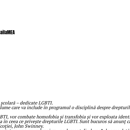
railaMEA
ă școlară – dedicate LGBTI.
 lume care va include în programul o disciplină despre drepturile
 LGBTI, vor combate homofobia și transfobia și vor exploata iden
pa în ceea ce privește drepturile LGBTI. Sunt bucuros să anunț
Scoției, John Swinney.