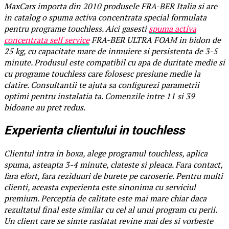
MaxCars importa din 2010 produsele FRA-BER Italia si are
in catalog o spuma activa concentrata special formulata
pentru programe touchless. Aici gasesti
spuma activa
concentrata self service
FRA-BER ULTRA FOAM in bidon de
25 kg, cu capacitate mare de inmuiere si persistenta de 3-5
minute. Produsul este compatibil cu apa de duritate medie si
cu programe touchless care folosesc presiune medie la
clatire. Consultantii te ajuta sa configurezi parametrii
optimi pentru instalatia ta. Comenzile intre 11 si 39
bidoane au pret redus.
Experienta clientului in touchless
Clientul intra in boxa, alege programul touchless, aplica
spuma, asteapta 3-4 minute, clateste si pleaca. Fara contact,
fara efort, fara reziduuri de burete pe caroserie. Pentru multi
clienti, aceasta experienta este sinonima cu serviciul
premium. Perceptia de calitate este mai mare chiar daca
rezultatul final este similar cu cel al unui program cu perii.
Un client care se simte rasfatat revine mai des si vorbeste