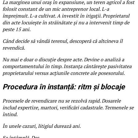
La marginea unui oraș în expansiune, un teren agricol a fost
folosit constant de un mic antreprenor local. L-a
împrejmuit. L-a cultivat. A investit în irigații. Proprietarul
din acte locuiește în străinătate și nu a intervenit timp de
peste 15 ani.
Când decide să vândă terenul, descoperă că altcineva îl
revendică.
Nu mai e doar o discuție despre acte. Devine o analiză a
comportamentului în timp. Instanța cântărește pasivitatea
proprietarului versus acțiunile concrete ale posesorului.
Procedura în instanță: ritm și blocaje
Procesele de revendicare nu se rezolvă rapid. Dosarele
includ expertize, martori, verificări cadastrale. Termenele se
întind.
În unele cazuri, litigiul durează ani.
Se întâmplă. Des.