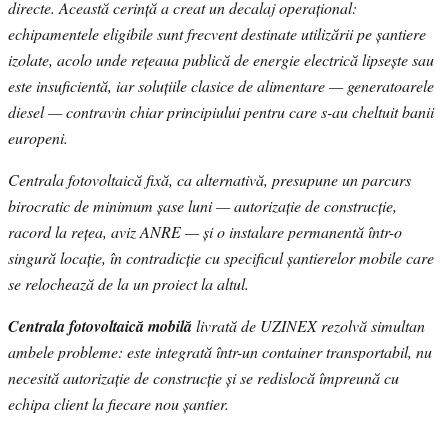
directe. Această cerință a creat un decalaj operațional:
echipamentele eligibile sunt frecvent destinate utilizării pe șantiere
izolate, acolo unde rețeaua publică de energie electrică lipsește sau
este insuficientă, iar soluțiile clasice de alimentare — generatoarele
diesel — contravin chiar principiului pentru care s-au cheltuit banii
europeni.
Centrala fotovoltaică fixă, ca alternativă, presupune un parcurs
birocratic de minimum șase luni — autorizație de construcție,
racord la rețea, aviz ANRE — și o instalare permanentă într-o
singură locație, în contradicție cu specificul șantierelor mobile care
se relochează de la un proiect la altul.
Centrala fotovoltaică mobilă
livrată de UZINEX rezolvă simultan
ambele probleme: este integrată într-un container transportabil, nu
necesită autorizație de construcție și se redislocă împreună cu
echipa client la fiecare nou șantier.