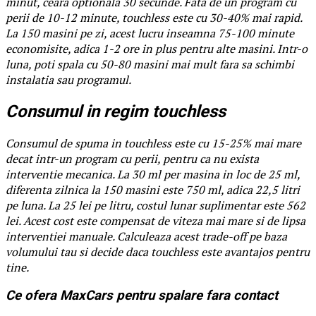
minut, ceara optionala 30 secunde. Fata de un program cu
perii de 10-12 minute, touchless este cu 30-40% mai rapid.
La 150 masini pe zi, acest lucru inseamna 75-100 minute
economisite, adica 1-2 ore in plus pentru alte masini. Intr-o
luna, poti spala cu 50-80 masini mai mult fara sa schimbi
instalatia sau programul.
Consumul in regim touchless
Consumul de spuma in touchless este cu 15-25% mai mare
decat intr-un program cu perii, pentru ca nu exista
interventie mecanica. La 30 ml per masina in loc de 25 ml,
diferenta zilnica la 150 masini este 750 ml, adica 22,5 litri
pe luna. La 25 lei pe litru, costul lunar suplimentar este 562
lei. Acest cost este compensat de viteza mai mare si de lipsa
interventiei manuale. Calculeaza acest trade-off pe baza
volumului tau si decide daca touchless este avantajos pentru
tine.
Ce ofera MaxCars pentru spalare fara contact