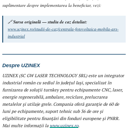
suplimentare despre implementarea la beneficiar, vezi:
🔗
Sursa originală — studiu de caz detaliat:
www.uzinex.ro/studii-de-caz/centrala-fotovoltaica-mobila-ars-
industrial
Despre UZINEX
UZINEX (SC GW LASER TECHNOLOGY SRL) este un integrator
industrial român cu sediul în județul Iași, specializat în
furnizarea de soluții turnkey pentru echipamente CNC, laser,
energie regenerabilă, ambalare, reciclare, prelucrarea
metalelor și utilaje grele. Compania oferă garanție de 60 de
luni pe echipamente, suport tehnic sub 36 de ore și
eligibilitate pentru finanțări din fonduri europene și PNRR.
Mai multe informații la
www.uzinex.ro
.