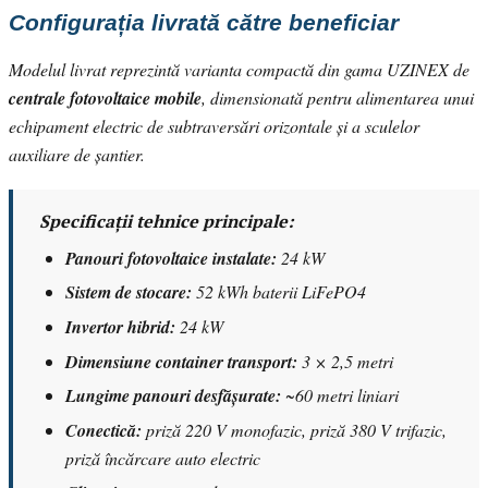
Configurația livrată către beneficiar
Modelul livrat reprezintă varianta compactă din gama UZINEX de
centrale fotovoltaice mobile
, dimensionată pentru alimentarea unui
echipament electric de subtraversări orizontale și a sculelor
auxiliare de șantier.
Specificații tehnice principale:
Panouri fotovoltaice instalate:
24 kW
Sistem de stocare:
52 kWh baterii LiFePO4
Invertor hibrid:
24 kW
Dimensiune container transport:
3 × 2,5 metri
Lungime panouri desfășurate:
~60 metri liniari
Conectică:
priză 220 V monofazic, priză 380 V trifazic,
priză încărcare auto electric