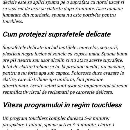
decisiv este sa aplici spuma pe o suprafata cu noroi uscat si
sa vezi cat de usor se clateste dupa 3 minute. Daca ramane
jumatate din murdarie, spuma nu este potrivita pentru
touchless.
Cum protejezi suprafetele delicate
Suprafetele delicate includ lentilele camerelor, senzorii,
plasticul negru lucios si zonele cu vopsea mata. Spuma buna
are pH neutru sau usor alcalin si nu ataca aceste suprafete.
Jetul de clatire trebuie sa fie la presiune medie, nu maxima,
pentru a nu forta apa sub capace. Foloseste duze evazate la
clatire, care distribuie apa uniform, fara presiune
directionata. Aceste setari sunt usor de implementat si reduc
semnificativ riscul de reclamatii pe caroserie delicata.
Viteza programului in regim touchless
Un program touchless complet dureaza 5-8 minute:
prespalare 1 minut, spuma activa 3-4 minute, clatire 1