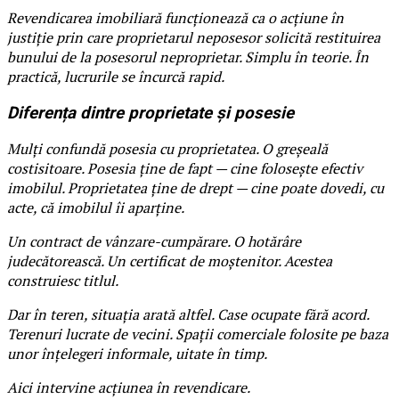
Revendicarea imobiliară funcționează ca o acțiune în
justiție prin care proprietarul neposesor solicită restituirea
bunului de la posesorul neproprietar. Simplu în teorie. În
practică, lucrurile se încurcă rapid.
Diferența dintre proprietate și posesie
Mulți confundă posesia cu proprietatea. O greșeală
costisitoare. Posesia ține de fapt — cine folosește efectiv
imobilul. Proprietatea ține de drept — cine poate dovedi, cu
acte, că imobilul îi aparține.
Un contract de vânzare-cumpărare. O hotărâre
judecătorească. Un certificat de moștenitor. Acestea
construiesc titlul.
Dar în teren, situația arată altfel. Case ocupate fără acord.
Terenuri lucrate de vecini. Spații comerciale folosite pe baza
unor înțelegeri informale, uitate în timp.
Aici intervine acțiunea în revendicare.