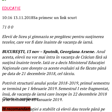
EDUCAȚIE
10:16 13.11.2018
Sa primesc un link scurt
71
0
0
Elevii de liceu şi gimnaziu se pregătesc pentru susţinerea
tezelor, care vor fi date înainte de vacanţa de iarnă.
BUCUREŞTI, 13 nov – Sputnik, Georgiana Arsene.
Anul
acesta, elevii nu vor mai intra în vacanţa de Crăciun fără să
susţină înainte tezele. Iată ce a decis Ministerul Educaţiei
Naţionale care doreşte ca aceste evaluări să fie făcute până
pe data de 21 decembrie 2018, cel târziu.
Potrivit structurii anului şcolar 2018-2019, primul semestru
se termină pe 1 februarie 2019. Semestrul I este fragmentat,
însă, de vacanța de iarnă care începe în 22 decembrie 2018
Citeste in continuare
și se termină pe 13 ianuarie 2019.
Ministerul Educației a stabilit că elevii dau tezele până pe
Iti recomandam