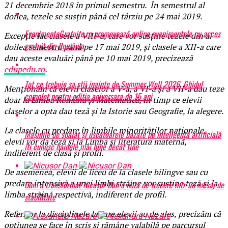
21 decembrie 2018 în primul semestru. În semestrul al
doilea, tezele se susțin până cel târziu pe 24 mai 2019.
EvenimenteGratuite.ro promovează online evenimentele cu acces
Excepție fac clasele a VIII-a, care vor susține tezele din al
gratuit din România
doilea semestru până pe 17 mai 2019, și clasele a XII-a care
dau aceste evaluări până pe 10 mai 2019, precizează
edupedu.ro
.
Tot ce trebuie sa stii inainte de Summer Well 2026. Ghidul
Menţionăm că elevii claselor a V-a, a VI-a şi a VII-a dau teze
complet pentru editia aniversara de 15 ani
doar la Limba Română şi Matematică, în timp ce elevii
claselor a opta dau teză şi la Istorie sau Geografie, la alegere.
La clasele cu predare în limbile minorităților naționale,
Mașinile de spălat și uscătoarele bazate pe inteligență artificială
elevii vor da teză și la Limba și literatura maternă,
îți cunosc hainele mai bine decât tine
indiferent de clasă și profil.
De asemenea, elevii de liceu de la clasele bilingve sau cu
predare intensivă a unei limbi străine vor susține teză și la
Cum a transformat Nicușor Dan o notă de trecere într-un mesaj de
limba străină respectivă, indiferent de profil.
stabilitate
Referitor la disciplinele la care elevii au de ales, precizăm că
opţiunea se face în scris şi rămâne valabilă pe parcursul