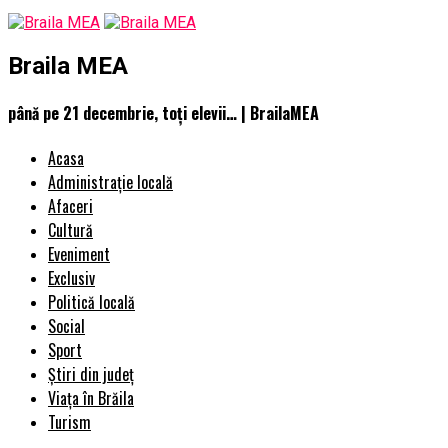
Braila MEA
până pe 21 decembrie, toţi elevii… | BrailaMEA
Acasa
Administrație locală
Afaceri
Cultură
Eveniment
Exclusiv
Politică locală
Social
Sport
Știri din județ
Viața în Brăila
Turism