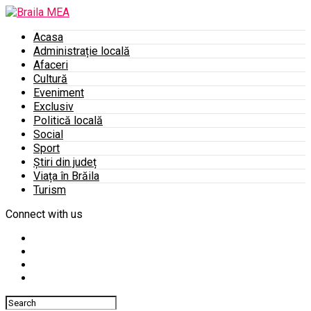
Acasa
Administrație locală
Afaceri
Cultură
Eveniment
Exclusiv
Politică locală
Social
Sport
Știri din județ
Viața în Brăila
Turism
Connect with us