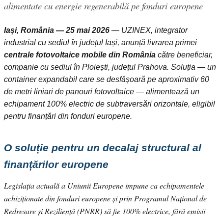
alimentate cu energie regenerabilă pe fonduri europene
Iași, România — 25 mai 2026
— UZINEX, integrator
industrial cu sediul în județul Iași, anunță livrarea primei
centrale fotovoltaice mobile din România
către beneficiar,
companie cu sediul în Ploiești, județul Prahova. Soluția — un
container expandabil care se desfășoară pe aproximativ 60
de metri liniari de panouri fotovoltaice — alimentează un
echipament 100% electric de subtraversări orizontale, eligibil
pentru finanțări din fonduri europene.
O soluție pentru un decalaj structural al
finanțărilor europene
Legislația actuală a Uniunii Europene impune ca echipamentele
achiziționate din fonduri europene și prin Programul Național de
Redresare și Reziliență (PNRR) să fie 100% electrice, fără emisii