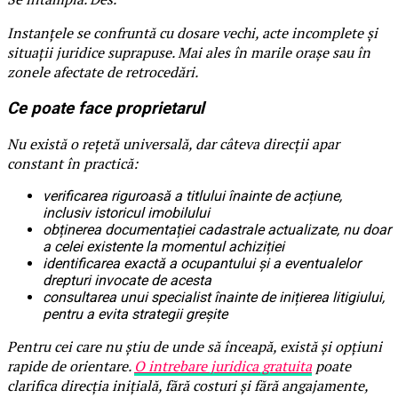
Instanțele se confruntă cu dosare vechi, acte incomplete și
situații juridice suprapuse. Mai ales în marile orașe sau în
zonele afectate de retrocedări.
Ce poate face proprietarul
Nu există o rețetă universală, dar câteva direcții apar
constant în practică:
verificarea riguroasă a titlului înainte de acțiune,
inclusiv istoricul imobilului
obținerea documentației cadastrale actualizate, nu doar
a celei existente la momentul achiziției
identificarea exactă a ocupantului și a eventualelor
drepturi invocate de acesta
consultarea unui specialist înainte de inițierea litigiului,
pentru a evita strategii greșite
Pentru cei care nu știu de unde să înceapă, există și opțiuni
rapide de orientare.
O intrebare juridica gratuita
poate
clarifica direcția inițială, fără costuri și fără angajamente,