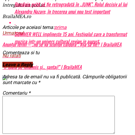
România evită să fie retrogradată în „JUNK”. Rolul decisiv al lui
întregului an şcolar.
Alexandru Nazare, în trecerea unui nou test important
BrailaMEA.ro
Articole pe aceiasi tema:
prima
Urmatorul
SUMMER WELL implineste 15 ani. Festivalul care a transformat
muzica intr-un univers cultural revine in august
Anunțul iernii – „nu se va scumpi căldura”. Așa să fie? | BrailaMEA
Comenteaza si tu
Nu ratati
Leave a Reply
”Îl spală pe Iohannis și… șantaj!” | BrailaMEA
Adresa ta de email nu va fi publicată.
Câmpurile obligatorii
sunt marcate cu
*
Comentariu
*