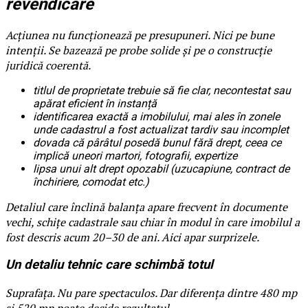
revendicare
Acțiunea nu funcționează pe presupuneri. Nici pe bune
intenții. Se bazează pe probe solide și pe o construcție
juridică coerentă.
titlul de proprietate trebuie să fie clar, necontestat sau
apărat eficient în instanță
identificarea exactă a imobilului, mai ales în zonele
unde cadastrul a fost actualizat tardiv sau incomplet
dovada că pârâtul posedă bunul fără drept, ceea ce
implică uneori martori, fotografii, expertize
lipsa unui alt drept opozabil (uzucapiune, contract de
închiriere, comodat etc.)
Detaliul care înclină balanța apare frecvent în documente
vechi, schițe cadastrale sau chiar în modul în care imobilul a
fost descris acum 20–30 de ani. Aici apar surprizele.
Un detaliu tehnic care schimbă totul
Suprafața. Nu pare spectaculos. Dar diferența dintre 480 mp
și 520 mp poate decide rezultatul.