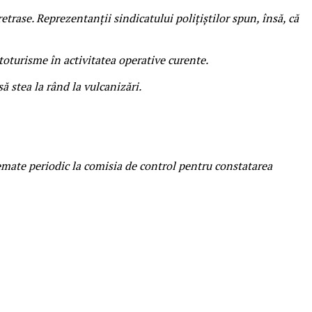
retrase. Reprezentanții sindicatului polițiștilor spun, însă, că
utoturisme în activitatea operative curente.
ă stea la rând la vulcanizări.
hemate periodic la comisia de control pentru constatarea