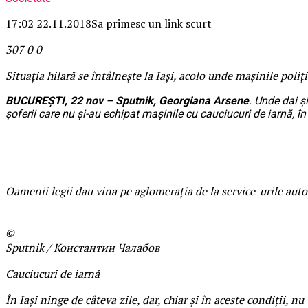
17:02 22.11.2018
Sa primesc un link scurt
307
0
0
Situaţia hilară se întâlneşte la Iaşi, acolo unde maşinile poliţie
BUCUREŞTI, 22 nov – Sputnik, Georgiana Arsene
. Unde dai ş
şoferii care nu şi-au echipat maşinile cu cauciucuri de iarnă, în
Oamenii legii dau vina pe aglomeraţia de la service-urile auto
©
Sputnik / Константин Чалабов
Cauciucuri de iarnă
În Iaşi ninge de câteva zile, dar, chiar şi în aceste condiţii, n