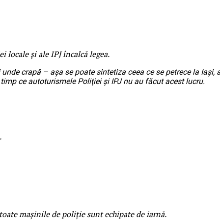
i locale şi ale IPJ încalcă legea.
i unde crapă – aşa se poate sintetiza ceea ce se petrece la Iaşi, 
 timp ce autoturismele Poliţiei şi IPJ nu au făcut acest lucru.
.
u toate maşinile de poliţie sunt echipate de iarnă.