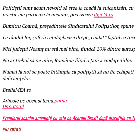
Polițiștii sunt acum nevoiți să stea la coadă la vulcanizări, cu 
practic ele participă la misiuni, precizează
digi24.ro
.
Dumitru Coarnă, preşedintele Sindicatului Poliţiştilor, spune c
La rândul lor, şoferii cataloghează drept „ciudat” faptul că toc
Nici judeţul Neamţ nu stă mai bine, fiindcă 20% dintre autospe
Nu ar trebui să ne mire, România fiind o ţară a ciudăţeniilor.
Numai la noi se poate întâmpla ca poliţiştii să nu fie echipaţ
deficienţelor.
BrailaMEA.ro
Articole pe aceiasi tema:
prima
Urmatorul
Premierul spaniol amenință cu veto pe Acordul Brexit după discuțiile cu 
Nu ratati