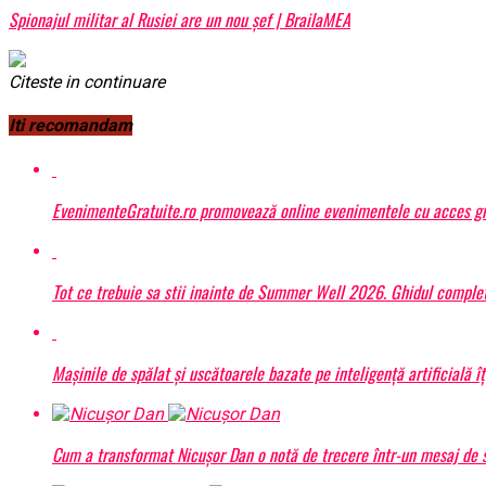
Spionajul militar al Rusiei are un nou șef | BrailaMEA
Citeste in continuare
Iti recomandam
EvenimenteGratuite.ro promovează online evenimentele cu acces gr
Tot ce trebuie sa stii inainte de Summer Well 2026. Ghidul complet
Mașinile de spălat și uscătoarele bazate pe inteligență artificială î
Cum a transformat Nicușor Dan o notă de trecere într-un mesaj de s