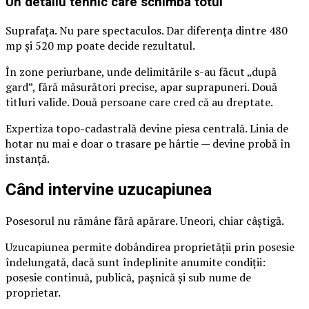
Un detaliu tehnic care schimbă totul
Suprafața. Nu pare spectaculos. Dar diferența dintre 480
mp și 520 mp poate decide rezultatul.
În zone periurbane, unde delimitările s-au făcut „după
gard”, fără măsurători precise, apar suprapuneri. Două
titluri valide. Două persoane care cred că au dreptate.
Expertiza topo-cadastrală devine piesa centrală. Linia de
hotar nu mai e doar o trasare pe hârtie — devine probă în
instanță.
Când intervine uzucapiunea
Posesorul nu rămâne fără apărare. Uneori, chiar câștigă.
Uzucapiunea permite dobândirea proprietății prin posesie
îndelungată, dacă sunt îndeplinite anumite condiții:
posesie continuă, publică, pașnică și sub nume de
proprietar.