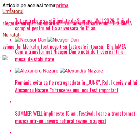
Articole pe aceiasi tema:
prima
Urmatorul
Tot ce trebuie sa stii inainte de Summer Well 2026. Ghidul
alegerile europarlamentare vor fi un adevărat cutremur | BrailaMEA
complet pentru editia aniversara de 15 ani
Nu ratati
avionul lui Merkel a fost nevoit să facă cale întoarsă | BrailaMEA
Cum a transformat Nicușor Dan o notă de trecere într-un
mesaj de stabilitate
România evită să fie retrogradată în „JUNK”. Rolul decisiv al lui
Alexandru Nazare, în trecerea unui nou test important
SUMMER WELL implineste 15 ani. Festivalul care a transformat
muzica intr-un univers cultural revine in august