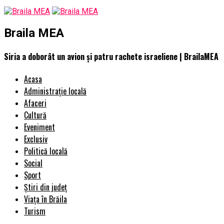
Braila MEA
Siria a doborât un avion și patru rachete israeliene | BrailaMEA
Acasa
Administrație locală
Afaceri
Cultură
Eveniment
Exclusiv
Politică locală
Social
Sport
Știri din județ
Viața în Brăila
Turism