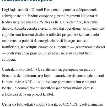
Legislația actuală a Uniunii Europene impune ca echipamentele
achiziționate din fonduri europene și prin Programul Național de
Redresare și Reziliență (PNRR) să fie 100% electrice, fără emisii
directe. Această cerință a creat un decalaj operațional: echipamentele
eligibile sunt frecvent destinate utilizării pe șantiere izolate, acolo
unde rețeaua publică de energie electrică lipsește sau este
insuficientă, iar soluțiile clasice de alimentare — generatoarele diesel
— contravin chiar principiului pentru care s-au cheltuit banii
europeni.
Centrala fotovoltaică fixă, ca alternativă, presupune un parcurs
birocratic de minimum șase luni — autorizație de construcție, racord
la rețea, aviz ANRE — și o instalare permanentă într-o singură
locație, în contradicție cu specificul șantierelor mobile care se
relochează de la un proiect la altul.
Centrala fotovoltaică mobilă
livrată de UZINEX rezolvă simultan