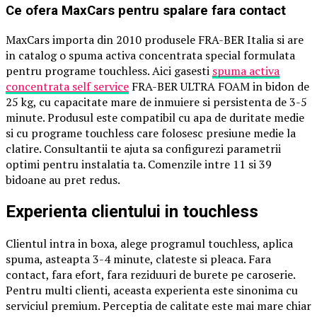
Ce ofera MaxCars pentru spalare fara contact
MaxCars importa din 2010 produsele FRA-BER Italia si are
in catalog o spuma activa concentrata special formulata
pentru programe touchless. Aici gasesti
spuma activa
concentrata self service
FRA-BER ULTRA FOAM in bidon de
25 kg, cu capacitate mare de inmuiere si persistenta de 3-5
minute. Produsul este compatibil cu apa de duritate medie
si cu programe touchless care folosesc presiune medie la
clatire. Consultantii te ajuta sa configurezi parametrii
optimi pentru instalatia ta. Comenzile intre 11 si 39
bidoane au pret redus.
Experienta clientului in touchless
Clientul intra in boxa, alege programul touchless, aplica
spuma, asteapta 3-4 minute, clateste si pleaca. Fara
contact, fara efort, fara reziduuri de burete pe caroserie.
Pentru multi clienti, aceasta experienta este sinonima cu
serviciul premium. Perceptia de calitate este mai mare chiar