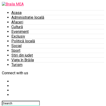
Acasa
Administrație locală
Afaceri
Cultură
Eveniment
Exclusiv
Politică locală
Social
Sport
Știri din județ
Viața în Brăila
Turism
Connect with us