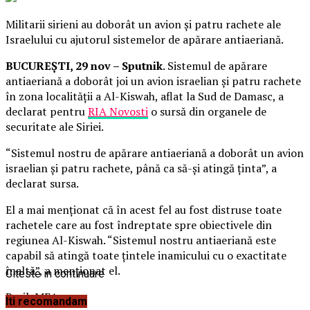
Militarii sirieni au doborât un avion și patru rachete ale
Israelului cu ajutorul sistemelor de apărare antiaeriană.
BUCUREȘTI, 29 nov – Sputnik
. Sistemul de apărare
antiaeriană a doborât joi un avion israelian și patru rachete
în zona localității a Al-Kiswah, aflat la Sud de Damasc, a
declarat pentru
RIA Novosti
o sursă din organele de
securitate ale Siriei.
“Sistemul nostru de apărare antiaeriană a doborât un avion
israelian și patru rachete, până ca să-și atingă ținta”, a
declarat sursa.
El a mai menționat că în acest fel au fost distruse toate
rachetele care au fost îndreptate spre obiectivele din
regiunea Al-Kiswah. “Sistemul nostru antiaeriană este
capabil să atingă toate țintele inamicului cu o exactitate
înaltă”, a menționat el.
Citeste in continuare
BrailaMEA.ro
Iti recomandam