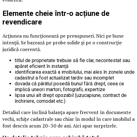
Elemente cheie într-o acțiune de
revendicare
Acțiunea nu funcționează pe presupuneri. Nici pe bune
intenții. Se bazează pe probe solide și pe o construcție
juridică coerentă.
titlul de proprietate trebuie să fie clar, necontestat sau
apărat eficient în instanță
identificarea exactă a imobilului, mai ales în zonele unde
cadastrul a fost actualizat tardiv sau incomplet
dovada că pârâtul posedă bunul fără drept, ceea ce
implică uneori martori, fotografii, expertize
lipsa unui alt drept opozabil (uzucapiune, contract de
închiriere, comodat etc.)
Detaliul care înclină balanța apare frecvent în documente
vechi, schițe cadastrale sau chiar în modul în care imobilul a
fost descris acum 20–30 de ani. Aici apar surprizele.