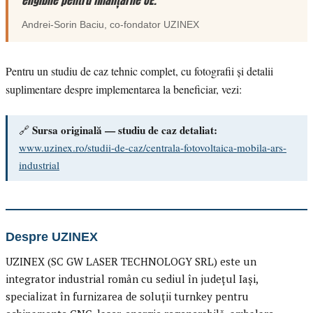
eligibile pentru finanțările UE.”
Andrei-Sorin Baciu
, co-fondator
UZINEX
Pentru un studiu de caz tehnic complet, cu fotografii și detalii
suplimentare despre implementarea la beneficiar, vezi:
Sursa originală — studiu de caz detaliat:
🔗
www.uzinex.ro/studii-de-caz/centrala-fotovoltaica-mobila-ars-
industrial
Despre UZINEX
UZINEX (SC GW LASER TECHNOLOGY SRL) este un
integrator industrial român cu sediul în județul Iași,
specializat în furnizarea de soluții turnkey pentru