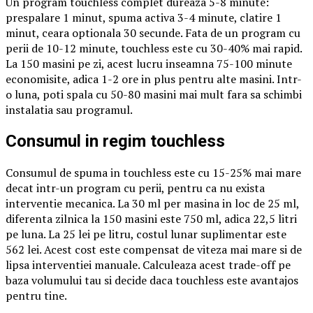
Un program touchless complet dureaza 5-8 minute:
prespalare 1 minut, spuma activa 3-4 minute, clatire 1
minut, ceara optionala 30 secunde. Fata de un program cu
perii de 10-12 minute, touchless este cu 30-40% mai rapid.
La 150 masini pe zi, acest lucru inseamna 75-100 minute
economisite, adica 1-2 ore in plus pentru alte masini. Intr-
o luna, poti spala cu 50-80 masini mai mult fara sa schimbi
instalatia sau programul.
Consumul in regim touchless
Consumul de spuma in touchless este cu 15-25% mai mare
decat intr-un program cu perii, pentru ca nu exista
interventie mecanica. La 30 ml per masina in loc de 25 ml,
diferenta zilnica la 150 masini este 750 ml, adica 22,5 litri
pe luna. La 25 lei pe litru, costul lunar suplimentar este
562 lei. Acest cost este compensat de viteza mai mare si de
lipsa interventiei manuale. Calculeaza acest trade-off pe
baza volumului tau si decide daca touchless este avantajos
pentru tine.