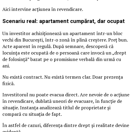
Aici intervine acțiunea în revendicare.
Scenariu real: apartament cumpărat, dar ocupat
Un investitor achiziționează un apartament într-un bloc
vechi din București, într-o zonă în plină creștere. Preț bun.
Acte aparent în regulă. După semnare, descoperă că
locuința este ocupată de o persoană care invocă un „drept
de folosință” bazat pe o promisiune verbală din urmă cu
ani.
Nu există contract. Nu există termen clar. Doar prezența
fizică.
Investitorul nu poate evacua direct. Are nevoie de o acțiune
în revendicare, dublată uneori de evacuare, în funcție de
situație. Instanța analizează titlul de proprietate și
compară cu situația de fapt.
În astfel de cazuri, diferența dintre drept și realitate devine
evidentă.