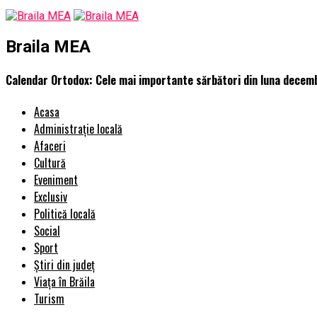
Braila MEA
Calendar Ortodox: Cele mai importante sărbători din luna decem
Acasa
Administrație locală
Afaceri
Cultură
Eveniment
Exclusiv
Politică locală
Social
Sport
Știri din județ
Viața în Brăila
Turism