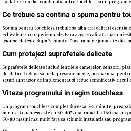
spalatorie medie, combinatia intre touchless si un program cu
Ce trebuie sa contina o spuma pentru to
Spuma pentru touchless trebuie sa aiba trei calitati esentia
echivalenta cu o perie moale. Fara aceste calitati, masina ies
usor se clateste dupa 3 minute. Daca ramane jumatate din mu
Cum protejezi suprafetele delicate
Suprafetele delicate includ lentilele camerelor, senzorii, pl
de clatire trebuie sa fie la presiune medie, nu maxima, pentru
setari sunt usor de implementat si reduc semnificativ riscul d
Viteza programului in regim touchless
Un program touchless complet dureaza 5-8 minute: prespalar
minute, touchless este cu 30-40% mai rapid. La 150 masini pe
50-80 masini mai mult fara sa schimbi instalatia sau program