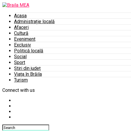
Acasa
Administrație locală
Afaceri
Cultură
Eveniment
Exclusiv
Politică locală
Social
Sport
Știri din județ
Viața în Brăila
Turism
Connect with us