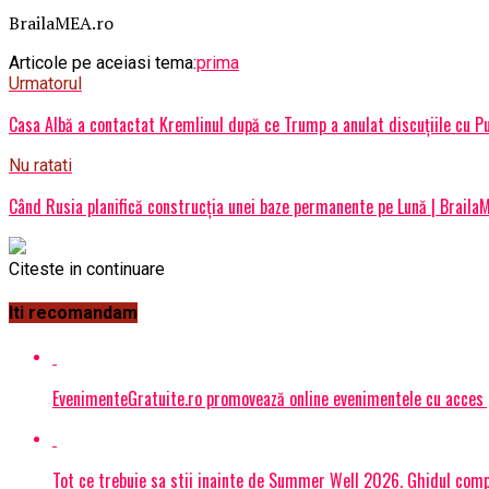
BrailaMEA.ro
Articole pe aceiasi tema:
prima
Urmatorul
Casa Albă a contactat Kremlinul după ce Trump a anulat discuțiile cu Pu
Nu ratati
Când Rusia planifică construcția unei baze permanente pe Lună | Braila
Citeste in continuare
Iti recomandam
EvenimenteGratuite.ro promovează online evenimentele cu acces
Tot ce trebuie sa stii inainte de Summer Well 2026. Ghidul compl