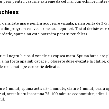
 perii pentru cazurile extreme da cel mai bun echilibru intre co
uchless
le: densitate mare pentru acoperire vizuala, persistenta de 3-
ita din program va avea urme sau depuneri. Testul decisiv este s
rdarie, spuma nu este potrivita pentru touchless.
asticul negru lucios si zonele cu vopsea mata. Spuma buna are p
 a nu forta apa sub capace. Foloseste duze evazate la clatire, 
e reclamatii pe caroserie delicata.
e 1 minut, spuma activa 3-4 minute, clatire 1 minut, ceara o
 zi, acest lucru inseamna 75-100 minute economisite, adica 1-2
ul.