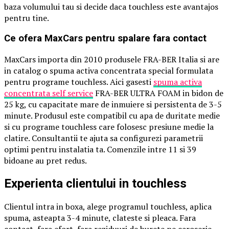
baza volumului tau si decide daca touchless este avantajos
pentru tine.
Ce ofera MaxCars pentru spalare fara contact
MaxCars importa din 2010 produsele FRA-BER Italia si are
in catalog o spuma activa concentrata special formulata
pentru programe touchless. Aici gasesti
spuma activa
concentrata self service
FRA-BER ULTRA FOAM in bidon de
25 kg, cu capacitate mare de inmuiere si persistenta de 3-5
minute. Produsul este compatibil cu apa de duritate medie
si cu programe touchless care folosesc presiune medie la
clatire. Consultantii te ajuta sa configurezi parametrii
optimi pentru instalatia ta. Comenzile intre 11 si 39
bidoane au pret redus.
Experienta clientului in touchless
Clientul intra in boxa, alege programul touchless, aplica
spuma, asteapta 3-4 minute, clateste si pleaca. Fara
contact, fara efort, fara reziduuri de burete pe caroserie.