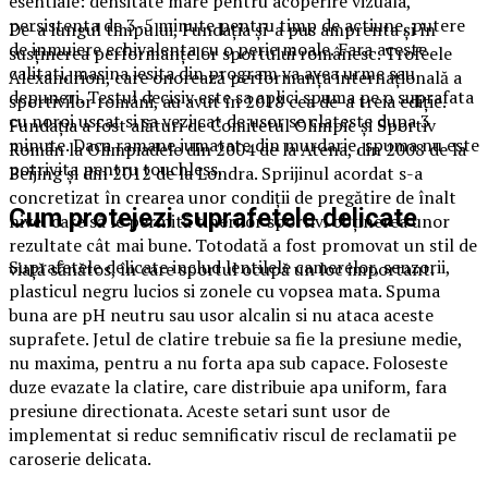
esentiale: densitate mare pentru acoperire vizuala,
persistenta de 3-5 minute pentru timp de actiune, putere
De-a lungul timpului, Fundaţia şi-a pus amprenta și în
de inmuiere echivalenta cu o perie moale. Fara aceste
susţinerea performanţelor sportului românesc. Trofeele
calitati, masina iesita din program va avea urme sau
Alexandrion, care onorează performanța internațională a
depuneri. Testul decisiv este sa aplici spuma pe o suprafata
sportivilor români, au avut în 2018 cea de-a treia ediție.
cu noroi uscat si sa vezi cat de usor se clateste dupa 3
Fundația a fost alături de Comitetul Olimpic şi Sportiv
minute. Daca ramane jumatate din murdarie, spuma nu este
Român la Olimpiadele din 2004 de la Atena, din 2008 de la
potrivita pentru touchless.
Beijing şi din 2012 de la Londra. Sprijinul acordat s-a
concretizat în crearea unor condiţii de pregătire de înalt
Cum protejezi suprafetele delicate
nivel care să le permită tinerilor sportivi obţinerea unor
rezultate cât mai bune. Totodată a fost promovat un stil de
Suprafetele delicate includ lentilele camerelor, senzorii,
viaţă sănătos, în care sportul ocupă un loc important.
plasticul negru lucios si zonele cu vopsea mata. Spuma
buna are pH neutru sau usor alcalin si nu ataca aceste
suprafete. Jetul de clatire trebuie sa fie la presiune medie,
nu maxima, pentru a nu forta apa sub capace. Foloseste
duze evazate la clatire, care distribuie apa uniform, fara
presiune directionata. Aceste setari sunt usor de
implementat si reduc semnificativ riscul de reclamatii pe
caroserie delicata.