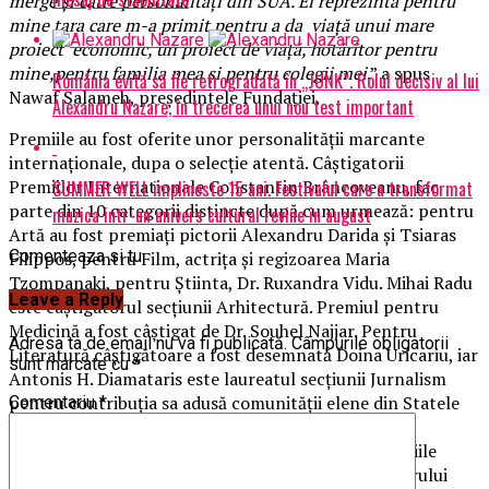
merge și către personalități din SUA. Ei reprezintă pentru
mine țara care m-a primit pentru a da viață unui mare
proiect economic, un proiect de viață, hotărîtor pentru
mine,pentru familia mea și pentru colegii mei
.” a spus
România evită să fie retrogradată în „JUNK”. Rolul decisiv al lui
Nawaf Salameh, președintele Fundației.
Alexandru Nazare, în trecerea unui nou test important
Premiile au fost oferite unor personalității marcante
internaționale, dupa o selecție atentă. Câștigatorii
Premiilor Internationale Constantin Brâncoveanu, fac
SUMMER WELL implineste 15 ani. Festivalul care a transformat
parte din 10 categorii distincte după cum urmează: pentru
muzica intr-un univers cultural revine in august
Artă au fost premiați pictorii Alexandru Darida și Tsiaras
Comenteaza si tu
Filippos, pentru Film, actrița și regizoarea Maria
Tzompanaki, pentru Știinta, Dr. Ruxandra Vidu. Mihai Radu
Leave a Reply
este câștigatorul secțiunii Arhitectură. Premiul pentru
Medicină a fost câștigat de Dr. Souhel Najjar. Pentru
Adresa ta de email nu va fi publicată.
Câmpurile obligatorii
Literatură câștigătoare a fost desemnată Doina Uricariu, iar
sunt marcate cu
*
Antonis H. Diamataris este laureatul secțiunii Jurnalism
pentru contribuția sa adusă comunității elene din Statele
Comentariu
*
Unite. Michael Carroll a fost premiat pentru foto-
reportajele și campaniile umanitare realizate. Premiile
pentru Politică și Diplomație au fost oferite senatorului