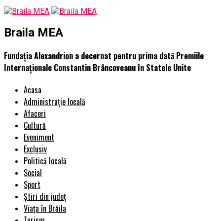
Braila MEA
Fundația Alexandrion a decernat pentru prima dată Premiile
Internaționale Constantin Brâncoveanu în Statele Unite
Acasa
Administrație locală
Afaceri
Cultură
Eveniment
Exclusiv
Politică locală
Social
Sport
Știri din județ
Viața în Brăila
Turism