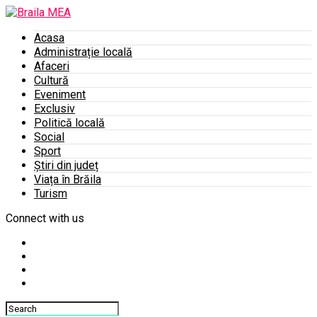
Acasa
Administrație locală
Afaceri
Cultură
Eveniment
Exclusiv
Politică locală
Social
Sport
Știri din județ
Viața în Brăila
Turism
Connect with us