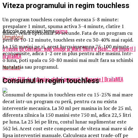
Viteza programului in regim touchless
Un program touchless complet dureaza 5-8 minute:
prespalare 1 minut, spuma activa 3-4 minute, clatire 1
Articole pe aceiasi tema:
prima
minut, ceara optionala 30 secunde. Fata de un program cu
Urmatorul
perii de 10-12 minute, touchless este cu 30-40% mai rapid.
La 150 masini pe zi, acest lucru inseamna 75-100 minute
O rușine de Centenar: noul simbol al Marii Unirii e făcut… din import! |
economisite, adica 1-2 ore in plus pentru alte masini. Intr-
BrailaMEA
o luna, poti spala cu 50-80 masini mai mult fara sa schimbi
instalatia sau programul.
Nu ratati
Dorința SUA de a domina global provoacă tulburențe | BrailaMEA
Consumul in regim touchless
Consumul de spuma in touchless este cu 15-25% mai mare
decat intr-un program cu perii, pentru ca nu exista
interventie mecanica. La 30 ml per masina in loc de 25 ml,
diferenta zilnica la 150 masini este 750 ml, adica 22,5 litri
pe luna. La 25 lei pe litru, costul lunar suplimentar este
562 lei. Acest cost este compensat de viteza mai mare si de
lipsa interventiei manuale. Calculeaza acest trade-off pe