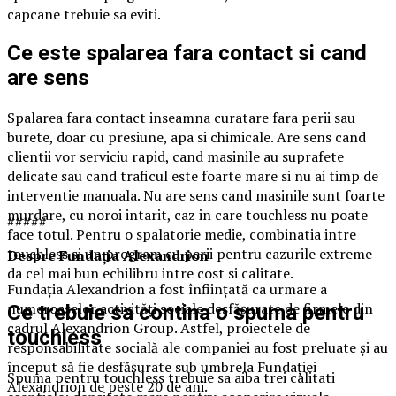
capcane trebuie sa eviti.
Ce este spalarea fara contact si cand
are sens
Spalarea fara contact inseamna curatare fara perii sau
burete, doar cu presiune, apa si chimicale. Are sens cand
clientii vor serviciu rapid, cand masinile au suprafete
delicate sau cand traficul este foarte mare si nu ai timp de
interventie manuala. Nu are sens cand masinile sunt foarte
murdare, cu noroi intarit, caz in care touchless nu poate
#####
face totul. Pentru o spalatorie medie, combinatia intre
touchless si un program cu perii pentru cazurile extreme
Despre Fundația Alexandrion
da cel mai bun echilibru intre cost si calitate.
Fundația Alexandrion a fost înființată ca urmare a
numeroaselor activităţi sociale desfăşurate de firmele din
Ce trebuie sa contina o spuma pentru
cadrul Alexandrion Group. Astfel, proiectele de
touchless
responsabilitate socială ale companiei au fost preluate şi au
început să fie desfăşurate sub umbrela Fundaţiei
Spuma pentru touchless trebuie sa aiba trei calitati
Alexandrion de peste 20 de ani.