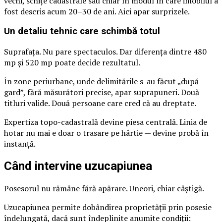
vechi, schițe cadastrale sau chiar în modul în care imobilul a
fost descris acum 20–30 de ani. Aici apar surprizele.
Un detaliu tehnic care schimbă totul
Suprafața. Nu pare spectaculos. Dar diferența dintre 480
mp și 520 mp poate decide rezultatul.
În zone periurbane, unde delimitările s-au făcut „după
gard”, fără măsurători precise, apar suprapuneri. Două
titluri valide. Două persoane care cred că au dreptate.
Expertiza topo-cadastrală devine piesa centrală. Linia de
hotar nu mai e doar o trasare pe hârtie — devine probă în
instanță.
Când intervine uzucapiunea
Posesorul nu rămâne fără apărare. Uneori, chiar câștigă.
Uzucapiunea permite dobândirea proprietății prin posesie
îndelungată, dacă sunt îndeplinite anumite condiții: