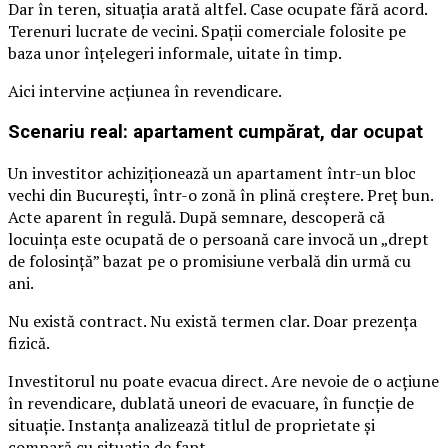
Dar în teren, situația arată altfel. Case ocupate fără acord.
Terenuri lucrate de vecini. Spații comerciale folosite pe
baza unor înțelegeri informale, uitate în timp.
Aici intervine acțiunea în revendicare.
Scenariu real: apartament cumpărat, dar ocupat
Un investitor achiziționează un apartament într-un bloc
vechi din București, într-o zonă în plină creștere. Preț bun.
Acte aparent în regulă. După semnare, descoperă că
locuința este ocupată de o persoană care invocă un „drept
de folosință” bazat pe o promisiune verbală din urmă cu
ani.
Nu există contract. Nu există termen clar. Doar prezența
fizică.
Investitorul nu poate evacua direct. Are nevoie de o acțiune
în revendicare, dublată uneori de evacuare, în funcție de
situație. Instanța analizează titlul de proprietate și
compară cu situația de fapt.