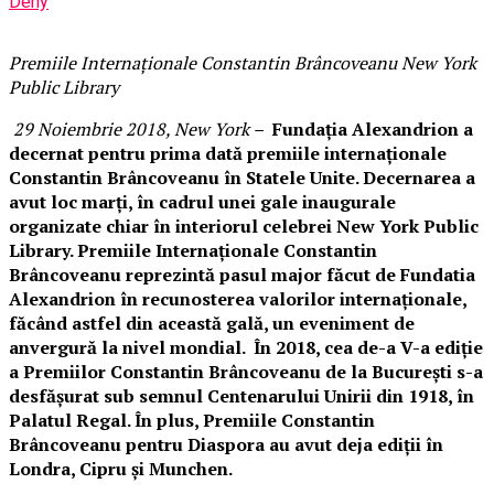
Deny
Premiile Internaționale Constantin Brâncoveanu New York
Public Library
29 Noiembrie 2018, New York –
Fundația Alexandrion a
decernat pentru prima dată premiile internaționale
Constantin Brâncoveanu în Statele Unite. Decernarea a
avut loc mar
ți,
în cadrul unei gale inaugurale
organizate chiar în interiorul celebrei New York Public
Library.
Premiile Internaționale Constantin
Brâncoveanu reprezintă pasul major făcut de Fundatia
Alexandrion în recunosterea valorilor internaționale,
făcând astfel din această gală, un eveniment de
anvergură la nivel mondial. În 2018, cea de-a V-a ediție
a Premiilor Constantin Brâncoveanu de la București s-a
desfășurat sub semnul Centenarului Unirii din 1918, în
Palatul Regal. În plus, Premiile Constantin
Brâncoveanu pentru Diaspora au avut deja ediții în
Londra, Cipru și Munchen.