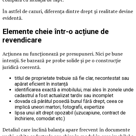
În astfel de cazuri, diferența dintre drept și realitate devine
evidentă.
Elemente cheie într-o acțiune de
revendicare
Acțiunea nu funcționează pe presupuneri. Nici pe bune
intenții. Se bazează pe probe solide și pe o construcție
juridică coerentă.
titlul de proprietate trebuie să fie clar, necontestat sau
apărat eficient în instanță
identificarea exactă a imobilului, mai ales în zonele unde
cadastrul a fost actualizat tardiv sau incomplet
dovada că pârâtul posedă bunul fără drept, ceea ce
implică uneori martori, fotografii, expertize
lipsa unui alt drept opozabil (uzucapiune, contract de
închiriere, comodat etc.)
Detaliul care înclină balanța apare frecvent în documente