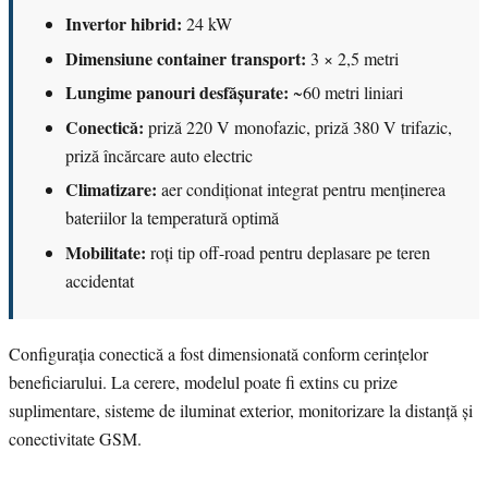
Invertor hibrid:
24 kW
Dimensiune container transport:
3 × 2,5 metri
Lungime panouri desfășurate:
~60 metri liniari
Conectică:
priză 220 V monofazic, priză 380 V trifazic,
priză încărcare auto electric
Climatizare:
aer condiționat integrat pentru menținerea
bateriilor la temperatură optimă
Mobilitate:
roți tip off-road pentru deplasare pe teren
accidentat
Configurația conectică a fost dimensionată conform cerințelor
beneficiarului. La cerere, modelul poate fi extins cu prize
suplimentare, sisteme de iluminat exterior, monitorizare la distanță și
conectivitate GSM.