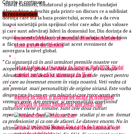
Citeste in continuare
Nawaf Salameh, fondatorul și președintele Fundației
Alexandrion a deschis gala printr-un discurs ce a subliniat
Iti recomandam
dorința care stă la baza proiectului, aceea de a da ceva
înapoi societății prin sprijinul celor care aduc plus valoare
și care sunt adevărați lideri în domeniul lor. Din dorința de a
EvenimenteGratuite.ro promovează online evenimentele cu
exprima aceste idei la nivel mondial Fundația Alexandrion
a făcut un pas major și a inițiat acest eveniment de
acces gratuit din România
anvergura la nivel global.
“
Cu
siguranță că în anii următori premiile noastre vor
Tot ce trebuie sa stii inainte de Summer Well 2026. Ghidul
acoperi întreg globul. De data aceasta, eu și Fundația
complet pentru editia aniversara de 15 ani
Alexandrion am decis să facem și un gest de repect pentru
cei care au însemnat enorm în viața noastră. Veti vedea că
am premiat mari personalități de origine siriană. Este vorba
despre țara în care m-am născut și care trece acum prin
Mașinile de spălat și uscătoarele bazate pe inteligență
vremuri grele. Am premiat și personalități aparținînd
artificială îți cunosc hainele mai bine decât tine
culturilor elene și române. Sunt cele două culturi
reprezenatând două țări în care am studiat și m-am format
ca profesionist și ca om de afaceri. Le datorez enorm. Nu în
Cum a transformat Nicușor Dan o notă de trecere într-un
ultimul rând Premiile Brâncoveanu International vor
mesaj de stabilitate