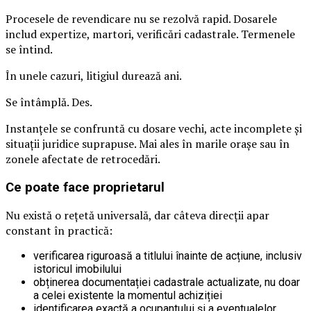
Procesele de revendicare nu se rezolvă rapid. Dosarele
includ expertize, martori, verificări cadastrale. Termenele
se întind.
În unele cazuri, litigiul durează ani.
Se întâmplă. Des.
Instanțele se confruntă cu dosare vechi, acte incomplete și
situații juridice suprapuse. Mai ales în marile orașe sau în
zonele afectate de retrocedări.
Ce poate face proprietarul
Nu există o rețetă universală, dar câteva direcții apar
constant în practică:
verificarea riguroasă a titlului înainte de acțiune, inclusiv
istoricul imobilului
obținerea documentației cadastrale actualizate, nu doar
a celei existente la momentul achiziției
identificarea exactă a ocupantului și a eventualelor