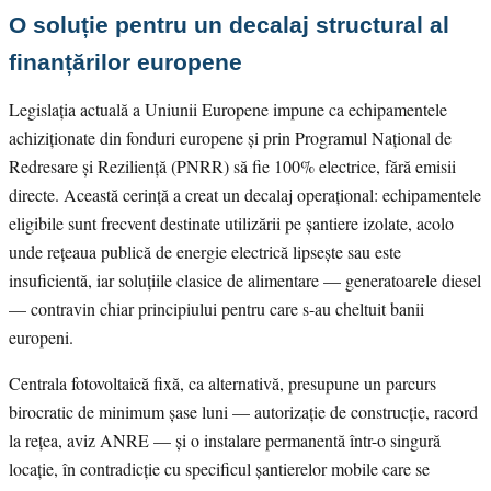
O soluție pentru un decalaj structural al
finanțărilor europene
Legislația actuală a Uniunii Europene impune ca echipamentele
achiziționate din fonduri europene și prin Programul Național de
Redresare și Reziliență (PNRR) să fie 100% electrice, fără emisii
directe. Această cerință a creat un decalaj operațional: echipamentele
eligibile sunt frecvent destinate utilizării pe șantiere izolate, acolo
unde rețeaua publică de energie electrică lipsește sau este
insuficientă, iar soluțiile clasice de alimentare — generatoarele diesel
— contravin chiar principiului pentru care s-au cheltuit banii
europeni.
Centrala fotovoltaică fixă, ca alternativă, presupune un parcurs
birocratic de minimum șase luni — autorizație de construcție, racord
la rețea, aviz ANRE — și o instalare permanentă într-o singură
locație, în contradicție cu specificul șantierelor mobile care se