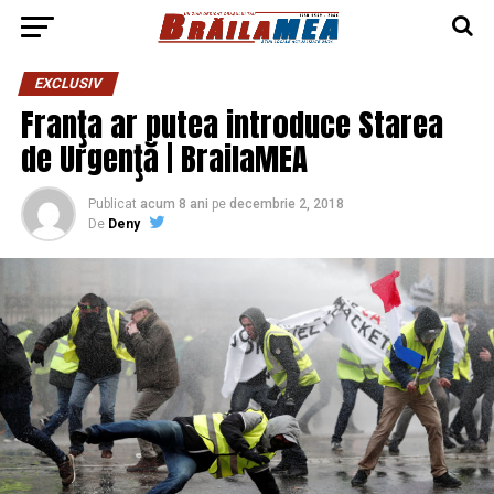
EXCLUSIV
Franţa ar putea introduce Starea
de Urgenţă | BrailaMEA
Publicat
acum 8 ani
pe
decembrie 2, 2018
De
Deny