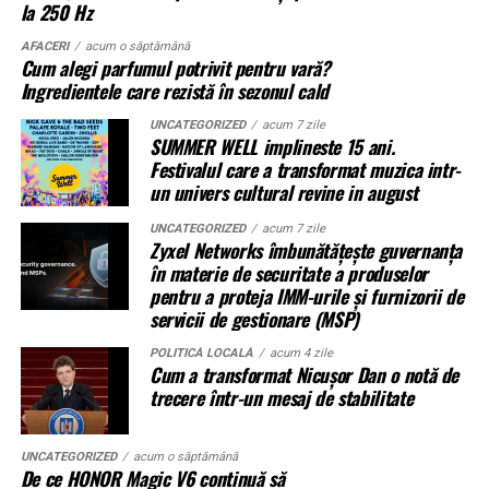
gamei UZINEX. Producătorul oferă
centrale fotovoltaice mobile
la 250 Hz
se întind.
în configurații adaptate volumului de consum al fiecărui client,
AFACERI
acum o săptămână
Cum alegi parfumul potrivit pentru vară?
de la modelul compact până la containerul industrial 40 ft.
În unele cazuri, litigiul durează ani.
Ingredientele care rezistă în sezonul cald
La capătul superior al gamei, containerul de 12 metri lungime
Se întâmplă. Des.
UNCATEGORIZED
acum 7 zile
poate găzdui până la 160 kW panouri fotovoltaice instalate și
SUMMER WELL implineste 15 ani.
Festivalul care a transformat muzica intr-
620 kWh capacitate de stocare — o autonomie comparabilă cu
Instanțele se confruntă cu dosare vechi, acte incomplete
un univers cultural revine in august
și situații juridice suprapuse. Mai ales în marile orașe sau
o microcentrală fixă, fără constrângerile birocratice ale
în zonele afectate de retrocedări.
acesteia. Toate variantele sunt customizabile pe specificul
UNCATEGORIZED
acum 7 zile
Zyxel Networks îmbunătățește guvernanța
fiecărui proiect.
Ce poate face proprietarul
în materie de securitate a produselor
pentru a proteja IMM-urile și furnizorii de
servicii de gestionare (MSP)
Nu există o rețetă universală, dar câteva direcții apar
Aplicații dincolo de șantierele civile
constant în practică:
POLITICĂ LOCALĂ
acum 4 zile
O
centrală fotovoltaică mobilă
este o soluție multi-funcțională.
Cum a transformat Nicușor Dan o notă de
Aplicațiile identificate de UZINEX includ:
trecere într-un mesaj de stabilitate
verificarea riguroasă a titlului înainte de acțiune,
inclusiv istoricul imobilului
Șantiere de construcții civile și lucrări edilitare
UNCATEGORIZED
acum o săptămână
obținerea documentației cadastrale actualizate, nu
De ce HONOR Magic V6 continuă să
doar a celei existente la momentul achiziției