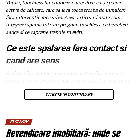
Totusi, touchless functioneaza bine doar cu o spuma
activa de calitate, care sa faca toata treaba de inmuiere
fara interventie mecanica. Acest articol iti arata cum
integrezi spuma intr-un program touchless, ce beneficii
aduce si ce capcane trebuie sa eviti.
Ce este spalarea fara contact si
cand are sens
Spalarea fara contact inseamna curatare fara perii sau
burete, doar cu presiune, apa si chimicale. Are sens cand
clientii vor serviciu rapid, cand masinile au suprafete
delicate sau cand traficul este foarte mare si nu ai timp
CITESTE IN CONTINUARE
de interventie manuala. Nu are sens cand masinile sunt
foarte murdare, cu noroi intarit, caz in care touchless nu
poate face totul. Pentru o spalatorie medie, combinatia
EXCLUSIV
intre touchless si un program cu perii pentru cazurile
Revendicare imobiliară: unde se
extreme da cel mai bun echilibru intre cost si calitate.