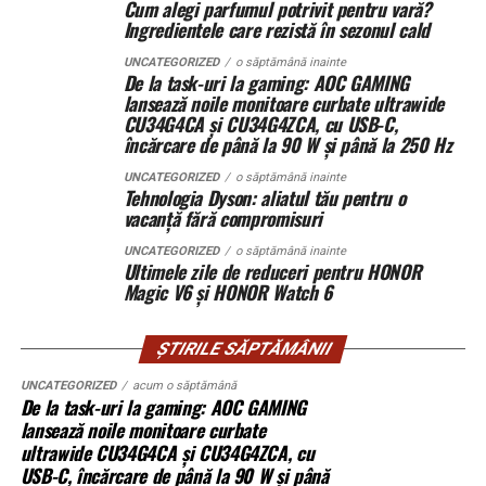
Cum alegi parfumul potrivit pentru vară?
La marginea unui oraș în expansiune, un teren agricol a
380 V trifazic, priză încărcare auto electric
Ingredientele care rezistă în sezonul cald
fost folosit constant de un mic antreprenor local. L-a
Climatizare:
aer condiționat integrat pentru
împrejmuit. L-a cultivat. A investit în irigații.
UNCATEGORIZED
o săptămână inainte
De la task-uri la gaming: AOC GAMING
Proprietarul din acte locuiește în străinătate și nu a
menținerea bateriilor la temperatură optimă
lansează noile monitoare curbate ultrawide
intervenit timp de peste 15 ani.
CU34G4CA și CU34G4ZCA, cu USB-C,
Mobilitate:
roți tip off-road pentru deplasare
încărcare de până la 90 W și până la 250 Hz
pe teren accidentat
Când decide să vândă terenul, descoperă că altcineva îl
UNCATEGORIZED
o săptămână inainte
revendică.
Tehnologia Dyson: aliatul tău pentru o
vacanță fără compromisuri
Nu mai e doar o discuție despre acte. Devine o analiză a
Configurația conectică a fost dimensionată conform cerințelor
UNCATEGORIZED
o săptămână inainte
comportamentului în timp. Instanța cântărește
beneficiarului. La cerere, modelul poate fi extins cu prize
Ultimele zile de reduceri pentru HONOR
pasivitatea proprietarului versus acțiunile concrete ale
Magic V6 și HONOR Watch 6
suplimentare, sisteme de iluminat exterior, monitorizare la
posesorului.
distanță și conectivitate GSM.
ȘTIRILE SĂPTĂMÂNII
Procedura în instanță: ritm și
UNCATEGORIZED
acum o săptămână
Gama completă: de la 3 metri la 12 metri
De la task-uri la gaming: AOC GAMING
blocaje
lungime container
lansează noile monitoare curbate
ultrawide CU34G4CA și CU34G4ZCA, cu
Procesele de revendicare nu se rezolvă rapid. Dosarele
Modelul livrat către beneficiar reprezintă varianta de intrare a
USB-C, încărcare de până la 90 W și până
includ expertize, martori, verificări cadastrale. Termenele