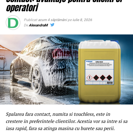
operatori
Publicat
acum 4 săptămâni
pe
iulie 8, 2026
De
AlexandraM
Spalarea fara contact, numita si touchless, este in
crestere in preferintele clientilor. Acestia vor sa intre si sa
iasa rapid, fara sa atinga masina cu burete sau perii.