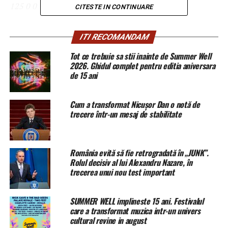
125
0
0
CITESTE IN CONTINUARE
Starea de urgență ar putea fi introdusă în Franța după
ITI RECOMANDAM
revoltele care au avut loc în ajun, a spus purtătorul de
cuvânt al Guvernului francez, Benjamin Grieve.
Tot ce trebuie sa stii inainte de Summer Well
2026. Ghidul complet pentru editia aniversara
de 15 ani
BUCUREŞTI, 2 dec – Sputnik.
Potrivit lui Grieve, care a
vorbit la postul de radio Europe1, „trebuie să ne gândim
la măsurile pe care le putem lua”. Ca răspuns la o
Cum a transformat Nicușor Dan o notă de
întrebare cu privire la posibilitatea introducerii stării de
trecere într-un mesaj de stabilitate
urgență, el a spus că președintele francez Emmanuel
Macron va organiza o întâlnire duminică după-amiază cu
premierul țării și câţiva miniștri pentru a discuta
România evită să fie retrogradată în „JUNK”.
posibilele scenarii.
Rolul decisiv al lui Alexandru Nazare, în
trecerea unui nou test important
Protestele de sâmbătă din Paris a „vestellor galbene”,
care pledează, în special, împotriva creșterii prețurilor la
SUMMER WELL implineste 15 ani. Festivalul
combustibil, au fost însoțite de ciocniri semnificative ale
care a transformat muzica intr-un univers
cultural revine in august
demonstranților cu poliția, distrugeri și incendieri de