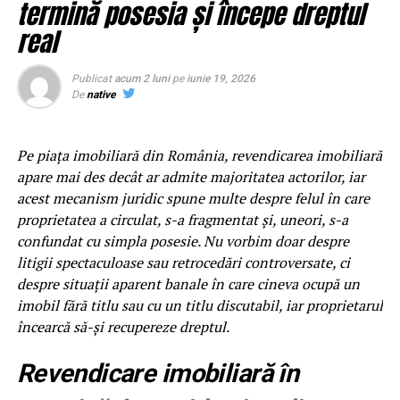
termină posesia și începe dreptul
Ce trebuie sa contina o spuma
real
pentru touchless
Publicat
acum 2 luni
pe
iunie 19, 2026
De
native
Spuma pentru touchless trebuie sa aiba trei calitati
esentiale: densitate mare pentru acoperire vizuala,
persistenta de 3-5 minute pentru timp de actiune, putere
Pe piața imobiliară din România, revendicarea imobiliară
de inmuiere echivalenta cu o perie moale. Fara aceste
apare mai des decât ar admite majoritatea actorilor, iar
calitati, masina iesita din program va avea urme sau
acest mecanism juridic spune multe despre felul în care
depuneri. Testul decisiv este sa aplici spuma pe o
proprietatea a circulat, s-a fragmentat și, uneori, s-a
suprafata cu noroi uscat si sa vezi cat de usor se clateste
confundat cu simpla posesie. Nu vorbim doar despre
dupa 3 minute. Daca ramane jumatate din murdarie,
litigii spectaculoase sau retrocedări controversate, ci
spuma nu este potrivita pentru touchless.
despre situații aparent banale în care cineva ocupă un
imobil fără titlu sau cu un titlu discutabil, iar proprietarul
Cum protejezi suprafetele
încearcă să-și recupereze dreptul.
delicate
Revendicare imobiliară în
Suprafetele delicate includ lentilele camerelor, senzorii,