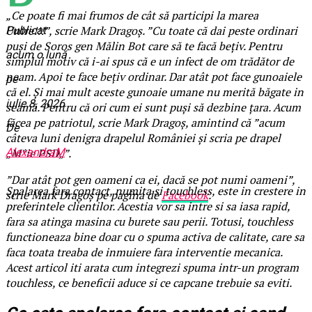
„Ce poate fi mai frumos de cât să participi la marea
Unire!!!”, scrie Mark Dragoș. ”Cu toate că dai peste ordinari
Publicat
puși de Soros gen Mălin Bot care să te facă bețiv. Pentru
acum o lună
simplul motiv că i-ai spus că e un infect de om trădător de
neam. Apoi te face bețiv ordinar. Dar atât pot face gunoaiele
pe
că el. Și mai mult aceste gunoaie umane nu merită băgate in
iulie 8, 2026
seamă. Pentru că ori cum ei sunt puși să dezbine țara. Acum
făcea pe patriotul, scrie Mark Dragoș, amintind că ”acum
De
câteva luni denigra drapelul României și scria pe drapel
AlexandraM
„M*ie PSD„”.
”Dar atât pot gen oameni ca ei, dacă se pot numi oameni”,
Spalarea fara contact, numita si touchless, este in crestere in
scrie Mark Dragoș pe pagina de
Facebook
.
preferintele clientilor. Acestia vor sa intre si sa iasa rapid,
fara sa atinga masina cu burete sau perii. Totusi, touchless
functioneaza bine doar cu o spuma activa de calitate, care sa
faca toata treaba de inmuiere fara interventie mecanica.
Acest articol iti arata cum integrezi spuma intr-un program
touchless, ce beneficii aduce si ce capcane trebuie sa eviti.