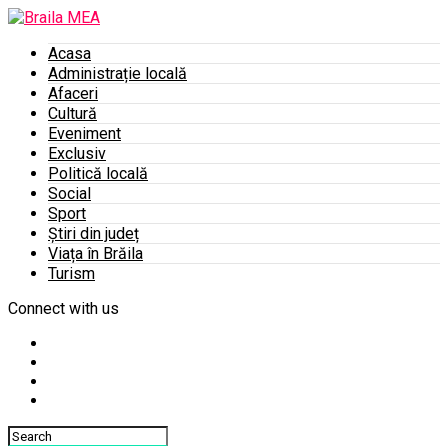
Acasa
Administrație locală
Afaceri
Cultură
Eveniment
Exclusiv
Politică locală
Social
Sport
Știri din județ
Viața în Brăila
Turism
Connect with us