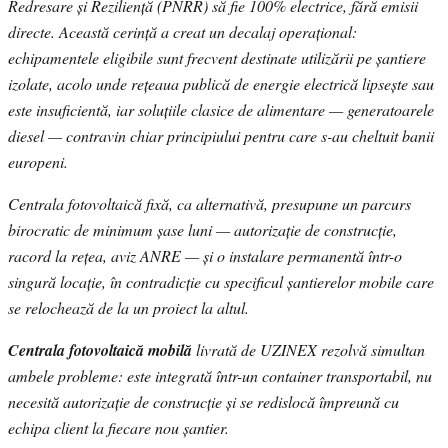
Redresare și Reziliență (PNRR) să fie 100% electrice, fără emisii
directe. Această cerință a creat un decalaj operațional:
echipamentele eligibile sunt frecvent destinate utilizării pe șantiere
izolate, acolo unde rețeaua publică de energie electrică lipsește sau
este insuficientă, iar soluțiile clasice de alimentare — generatoarele
diesel — contravin chiar principiului pentru care s-au cheltuit banii
europeni.
Centrala fotovoltaică fixă, ca alternativă, presupune un parcurs
birocratic de minimum șase luni — autorizație de construcție,
racord la rețea, aviz ANRE — și o instalare permanentă într-o
singură locație, în contradicție cu specificul șantierelor mobile care
se relochează de la un proiect la altul.
Centrala fotovoltaică mobilă
livrată de UZINEX rezolvă simultan
ambele probleme: este integrată într-un container transportabil, nu
necesită autorizație de construcție și se redislocă împreună cu
echipa client la fiecare nou șantier.