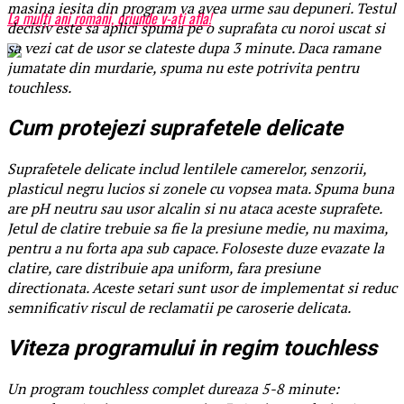
masina iesita din program va avea urme sau depuneri. Testul
La mulți ani romani, oriunde v-ați afla!
decisiv este sa aplici spuma pe o suprafata cu noroi uscat si
sa vezi cat de usor se clateste dupa 3 minute. Daca ramane
jumatate din murdarie, spuma nu este potrivita pentru
touchless.
Cum protejezi suprafetele delicate
Suprafetele delicate includ lentilele camerelor, senzorii,
plasticul negru lucios si zonele cu vopsea mata. Spuma buna
are pH neutru sau usor alcalin si nu ataca aceste suprafete.
Jetul de clatire trebuie sa fie la presiune medie, nu maxima,
pentru a nu forta apa sub capace. Foloseste duze evazate la
clatire, care distribuie apa uniform, fara presiune
directionata. Aceste setari sunt usor de implementat si reduc
semnificativ riscul de reclamatii pe caroserie delicata.
Viteza programului in regim touchless
Un program touchless complet dureaza 5-8 minute: