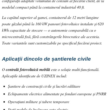
configurații adaptate volumului de consum al fiecărui client, de la
modelul compact până la containerul industrial 40 ft.
La capătul superior al gamei, containerul de 12 metri lungime
poate găzdui până la 160 kW panouri fotovoltaice instalate și 620
kWh capacitate de stocare — o autonomie comparabilă cu o
microcentrală fixă, fără constrângerile birocratice ale acesteia.
Toate variantele sunt customizabile pe specificul fiecărui proiect.
Aplicații dincolo de șantierele civile
O
centrală fotovoltaică mobilă
este o soluție multi-funcțională.
Aplicațiile identificate de UZINEX includ:
Șantiere de construcții civile și lucrări edilitare
Echipamente electrice alimentate pe fonduri europene și PNRR
Operațiuni militare și tabere temporare
Stații mobile de încărcare auto electric