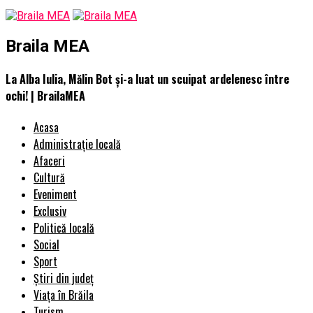
Braila MEA
La Alba Iulia, Mălin Bot și-a luat un scuipat ardelenesc între
ochi! | BrailaMEA
Acasa
Administrație locală
Afaceri
Cultură
Eveniment
Exclusiv
Politică locală
Social
Sport
Știri din județ
Viața în Brăila
Turism