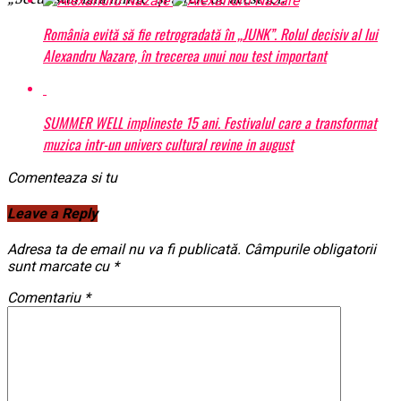
România evită să fie retrogradată în „JUNK”. Rolul decisiv al lui
Alexandru Nazare, în trecerea unui nou test important
SUMMER WELL implineste 15 ani. Festivalul care a transformat
muzica intr-un univers cultural revine in august
Comenteaza si tu
Leave a Reply
Adresa ta de email nu va fi publicată.
Câmpurile obligatorii
sunt marcate cu
*
Comentariu
*