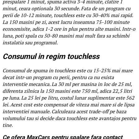
prespalare 1 minut, spuma activa 3-4 minute, clatire 1
minut, ceara optionala 30 secunde. Fata de un program cu
perii de 10-12 minute, touchless este cu 30-40% mai rapid.
La 150 masini pe zi, acest lucru inseamna 75-100 minute
economisite, adica 1-2 ore in plus pentru alte masini. Intr-o
luna, poti spala cu 50-80 masini mai mult fara sa schimbi
instalatia sau programul.
Consumul in regim touchless
Consumul de spuma in touchless este cu 15-25% mai mare
decat intr-un program cu perii, pentru ca nu exista
interventie mecanica. La 30 ml per masina in loc de 25 ml,
diferenta zilnica la 150 masini este 750 ml, adica 22,5 litri
pe luna. La 25 lei pe litru, costul lunar suplimentar este 562
lei. Acest cost este compensat de viteza mai mare si de lipsa
interventiei manuale. Calculeaza acest trade-off pe baza
volumului tau si decide daca touchless este avantajos pentru
tine.
Ce ofera MaxCars pentru spalare fara contact