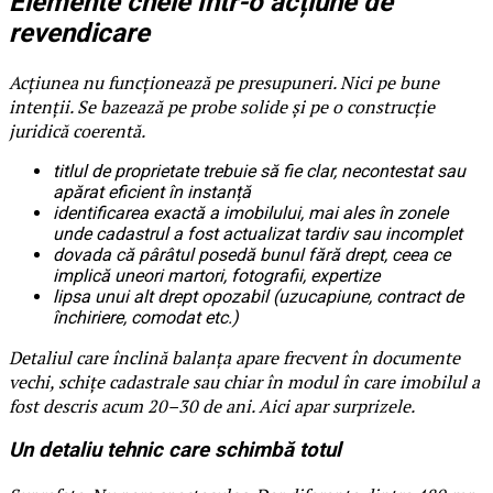
Elemente cheie într-o acțiune de
revendicare
Acțiunea nu funcționează pe presupuneri. Nici pe bune
intenții. Se bazează pe probe solide și pe o construcție
juridică coerentă.
titlul de proprietate trebuie să fie clar, necontestat sau
apărat eficient în instanță
identificarea exactă a imobilului, mai ales în zonele
unde cadastrul a fost actualizat tardiv sau incomplet
dovada că pârâtul posedă bunul fără drept, ceea ce
implică uneori martori, fotografii, expertize
lipsa unui alt drept opozabil (uzucapiune, contract de
închiriere, comodat etc.)
Detaliul care înclină balanța apare frecvent în documente
vechi, schițe cadastrale sau chiar în modul în care imobilul a
fost descris acum 20–30 de ani. Aici apar surprizele.
Un detaliu tehnic care schimbă totul