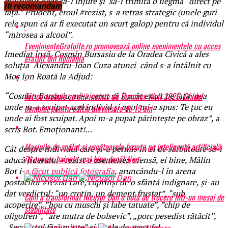
mulțumit doar să-l înjure și să-i trimită o flegmă “direct pe
Iti recomandam
față.” Prudent, eroul #rezist, s-a retras strategic (unele guri
rele spun că ar fi executat un scurt galop) pentru că individul
“mirosea a alcool”.
EvenimenteGratuite.ro promovează online evenimentele cu acces
Imediat însă, Cosmin Bursasiu de la Oradea Civică a ales
gratuit din România
soluția Alexandru-Ioan Cuza atunci când s-a întâlnit cu
Moș Ion Roată la Adjud:
Tot ce trebuie sa stii inainte de Summer Well 2026. Ghidul
“Cosmin Bursasiu mi-a cerut să îi arăt exact pe fața mea
unde m-a scuipat acel individ și apoi mi-a spus: Te țuc eu
complet pentru editia aniversara de 15 ani
unde ai fost scuipat. Apoi m-a pupat părintește pe obraz”, a
scris Bot. Emoționant!…
Mașinile de spălat și uscătoarele bazate pe inteligență artificială
Cât despre individul care și-a permis în zi de sărbătoare să-i
îți cunosc hainele mai bine decât tine
aducă liderului #rezist o asemenea ofensă, ei bine, Mălin
Bot i-
a făcut publică fotografia
, aruncându-l în arena
postacilor #rezist care, cuprinși de o sfântă indignare, și-au
dat verdictul: “un cretin, un dement frustat”, “sub
Cum a transformat Nicușor Dan o notă de trecere într-un mesaj de
acoperire”, ”bou cu muschi şi labe tatuate”, ”chip de
stabilitate
oligofren”, ”are mutra de bolsevic”, „porc pesedist rătăcit”,
„Securistul fără minte” și altele de acest fel.