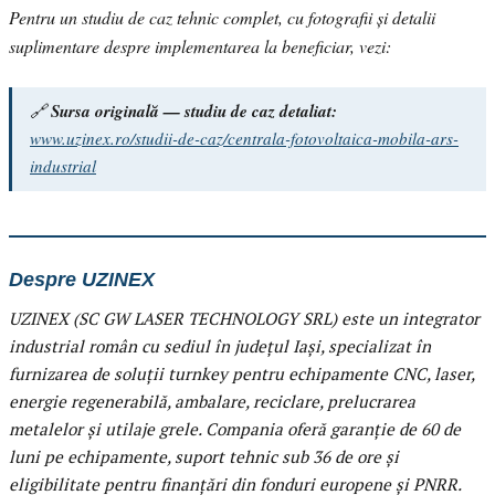
Pentru un studiu de caz tehnic complet, cu fotografii și detalii
suplimentare despre implementarea la beneficiar, vezi:
🔗
Sursa originală — studiu de caz detaliat:
www.uzinex.ro/studii-de-caz/centrala-fotovoltaica-mobila-ars-
industrial
Despre UZINEX
UZINEX (SC GW LASER TECHNOLOGY SRL) este un integrator
industrial român cu sediul în județul Iași, specializat în
furnizarea de soluții turnkey pentru echipamente CNC, laser,
energie regenerabilă, ambalare, reciclare, prelucrarea
metalelor și utilaje grele. Compania oferă garanție de 60 de
luni pe echipamente, suport tehnic sub 36 de ore și
eligibilitate pentru finanțări din fonduri europene și PNRR.