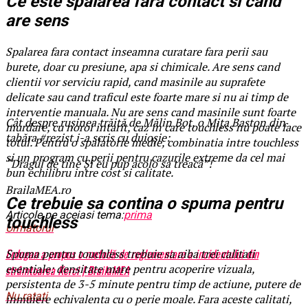
Ce este spalarea fara contact si cand
are sens
Spalarea fara contact inseamna curatare fara perii sau
burete, doar cu presiune, apa si chimicale. Are sens cand
clientii vor serviciu rapid, cand masinile au suprafete
delicate sau cand traficul este foarte mare si nu ai timp de
interventie manuala. Nu are sens cand masinile sunt foarte
Cât despre rușinea trăită de Mălin Bot, o Mița Baston din
murdare, cu noroi intarit, caz in care touchless nu poate face
tabăra #rezist i-a scris cu duioșie:
totul. Pentru o spalatorie medie, combinatia intre touchless
si un program cu perii pentru cazurile extreme da cel mai
“Dragul de tine Și eu pup acolo sa treacă”!
bun echilibru intre cost si calitate.
BrailaMEA.ro
Ce trebuie sa contina o spuma pentru
Articole pe aceiasi tema:
prima
touchless
Urmatorul
Erdogan a propus o metodă de reglementare a incidentului din
Spuma pentru touchless trebuie sa aiba trei calitati
esentiale: densitate mare pentru acoperire vizuala,
strâmtoarea Kerci | BrailaMEA
persistenta de 3-5 minute pentru timp de actiune, putere de
Nu ratati
inmuiere echivalenta cu o perie moale. Fara aceste calitati,