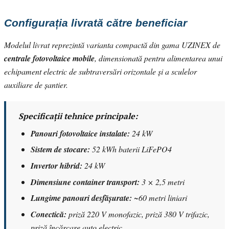
Configurația livrată către beneficiar
Modelul livrat reprezintă varianta compactă din gama UZINEX de
centrale fotovoltaice mobile
, dimensionată pentru alimentarea unui
echipament electric de subtraversări orizontale și a sculelor
auxiliare de șantier.
Specificații tehnice principale:
Panouri fotovoltaice instalate:
24 kW
Sistem de stocare:
52 kWh baterii LiFePO4
Invertor hibrid:
24 kW
Dimensiune container transport:
3 × 2,5 metri
Lungime panouri desfășurate:
~60 metri liniari
Conectică:
priză 220 V monofazic, priză 380 V trifazic,
priză încărcare auto electric