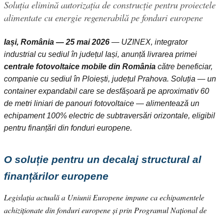
Soluția elimină autorizația de construcție pentru proiectele
alimentate cu energie regenerabilă pe fonduri europene
Iași, România — 25 mai 2026
— UZINEX, integrator
industrial cu sediul în județul Iași, anunță livrarea primei
centrale fotovoltaice mobile din România
către beneficiar,
companie cu sediul în Ploiești, județul Prahova. Soluția — un
container expandabil care se desfășoară pe aproximativ 60
de metri liniari de panouri fotovoltaice — alimentează un
echipament 100% electric de subtraversări orizontale, eligibil
pentru finanțări din fonduri europene.
O soluție pentru un decalaj structural al
finanțărilor europene
Legislația actuală a Uniunii Europene impune ca echipamentele
achiziționate din fonduri europene și prin Programul Național de