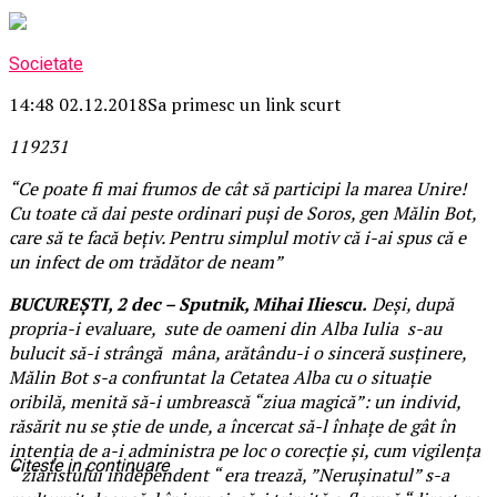
Societate
14:48 02.12.2018
Sa primesc un link scurt
1192
3
1
“Ce poate fi mai frumos de cât să participi la marea Unire!
Cu toate că dai peste ordinari puși de Soros, gen Mălin Bot,
care să te facă bețiv. Pentru simplul motiv că i-ai spus că e
un infect de om trădător de neam”
BUCUREȘTI, 2 dec – Sputnik, Mihai Iliescu.
Deși, după
propria-i evaluare, sute de oameni din Alba Iulia s-au
bulucit să-i strângă mâna, arătându-i o sinceră susținere,
Mălin Bot s-a confruntat la Cetatea Alba cu o situație
oribilă, menită să-i umbrească “ziua magică”: un individ,
răsărit nu se știe de unde, a încercat să-l înhațe de gât în
intenția de a-i administra pe loc o corecție și, cum vigilența
Citeste in continuare
“ ziaristului independent “ era trează, ”Nerușinatul” s-a