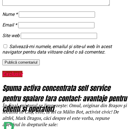
Nume
*
Email
*
Site web
Salvează-mi numele, emailul și site-ul web în acest
navigator pentru data viitoare când o să comentez.
Exclusiv
Spuma activa concentrata self service
pentru spalare fara contact: avantaje pentru
În final, misterul se limpezește: Omul, originar din Brașov și
clienti si operatori
locuind în Cluj, este, la fel ca Mălin Bot, activist civic! De
altfel, Mark Dragos, căci despre el este vorba, repune
adevărul în drepturile sale: