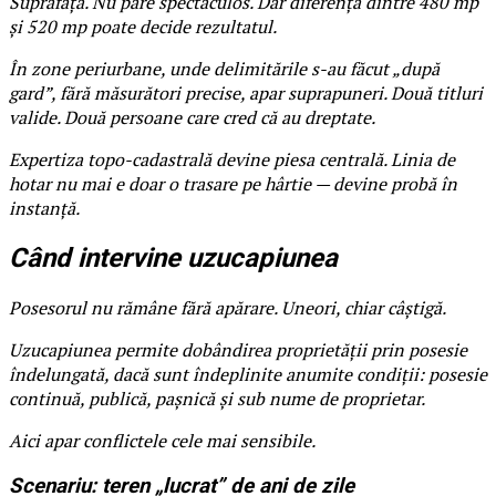
Suprafața. Nu pare spectaculos. Dar diferența dintre 480 mp
și 520 mp poate decide rezultatul.
În zone periurbane, unde delimitările s-au făcut „după
gard”, fără măsurători precise, apar suprapuneri. Două titluri
valide. Două persoane care cred că au dreptate.
Expertiza topo-cadastrală devine piesa centrală. Linia de
hotar nu mai e doar o trasare pe hârtie — devine probă în
instanță.
Când intervine uzucapiunea
Posesorul nu rămâne fără apărare. Uneori, chiar câștigă.
Uzucapiunea permite dobândirea proprietății prin posesie
îndelungată, dacă sunt îndeplinite anumite condiții: posesie
continuă, publică, pașnică și sub nume de proprietar.
Aici apar conflictele cele mai sensibile.
Scenariu: teren „lucrat” de ani de zile