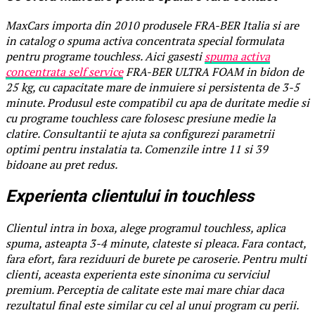
MaxCars importa din 2010 produsele FRA-BER Italia si are
in catalog o spuma activa concentrata special formulata
pentru programe touchless. Aici gasesti
spuma activa
concentrata self service
FRA-BER ULTRA FOAM in bidon de
25 kg, cu capacitate mare de inmuiere si persistenta de 3-5
minute. Produsul este compatibil cu apa de duritate medie si
cu programe touchless care folosesc presiune medie la
clatire. Consultantii te ajuta sa configurezi parametrii
optimi pentru instalatia ta. Comenzile intre 11 si 39
bidoane au pret redus.
Experienta clientului in touchless
Clientul intra in boxa, alege programul touchless, aplica
spuma, asteapta 3-4 minute, clateste si pleaca. Fara contact,
fara efort, fara reziduuri de burete pe caroserie. Pentru multi
clienti, aceasta experienta este sinonima cu serviciul
premium. Perceptia de calitate este mai mare chiar daca
rezultatul final este similar cu cel al unui program cu perii.