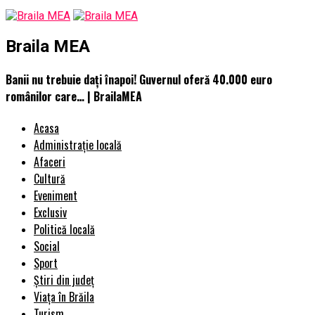
Braila MEA
Banii nu trebuie dați înapoi! Guvernul oferă 40.000 euro
românilor care… | BrailaMEA
Acasa
Administrație locală
Afaceri
Cultură
Eveniment
Exclusiv
Politică locală
Social
Sport
Știri din județ
Viața în Brăila
Turism