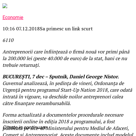
Economie
10:16 07.12.2018
Sa primesc un link scurt
61
1
0
Antreprenorii care înființează o firmă nouă vor primi până
la 200.000 lei (peste 40.000 de euro) de la stat, bani ce nu
trebuie returnați.
BUCUREȘTI, 7 dec – Sputnik, Daniel George Nistor.
Guvernul analizează, în ședința de vineri, Ordonanța de
Urgență pentru programul Start-Up Nation 2018, care odată
intrată în vigoare, va deschide noilor antreprenori calea
către finanțare nerambursabilă.
Forma actualizată a documentelor procedurale necesare
înscrierii online în ediția 2018 a programului, a fost
Citeste in continuare
publicată pe site-ul Ministerului pentru Mediul de Afaceri,
Comerț și Antreprenoriat. Aceste documente includ modelul