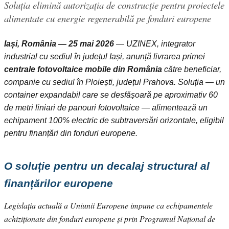
Soluția elimină autorizația de construcție pentru proiectele
alimentate cu energie regenerabilă pe fonduri europene
Iași, România — 25 mai 2026
— UZINEX, integrator
industrial cu sediul în județul Iași, anunță livrarea primei
centrale fotovoltaice mobile din România
către beneficiar,
companie cu sediul în Ploiești, județul Prahova. Soluția — un
container expandabil care se desfășoară pe aproximativ 60
de metri liniari de panouri fotovoltaice — alimentează un
echipament 100% electric de subtraversări orizontale, eligibil
pentru finanțări din fonduri europene.
O soluție pentru un decalaj structural al
finanțărilor europene
Legislația actuală a Uniunii Europene impune ca echipamentele
achiziționate din fonduri europene și prin Programul Național de