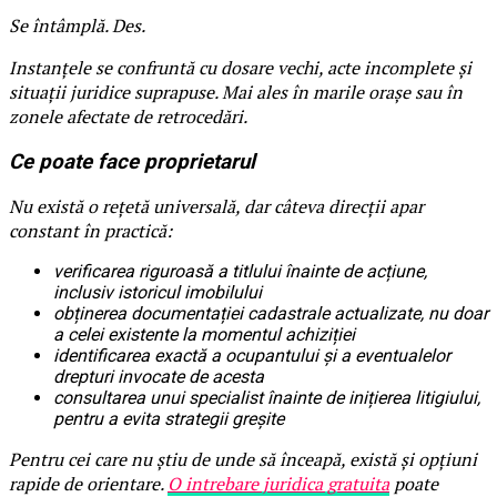
Se întâmplă. Des.
Instanțele se confruntă cu dosare vechi, acte incomplete și
situații juridice suprapuse. Mai ales în marile orașe sau în
zonele afectate de retrocedări.
Ce poate face proprietarul
Nu există o rețetă universală, dar câteva direcții apar
constant în practică:
verificarea riguroasă a titlului înainte de acțiune,
inclusiv istoricul imobilului
obținerea documentației cadastrale actualizate, nu doar
a celei existente la momentul achiziției
identificarea exactă a ocupantului și a eventualelor
drepturi invocate de acesta
consultarea unui specialist înainte de inițierea litigiului,
pentru a evita strategii greșite
Pentru cei care nu știu de unde să înceapă, există și opțiuni
rapide de orientare.
O intrebare juridica gratuita
poate