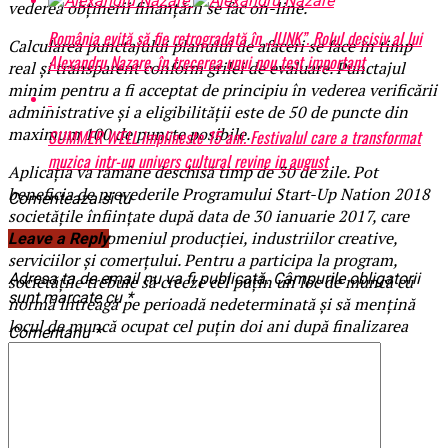
vederea obţinerii finanţării se fac on-line.
România evită să fie retrogradată în „JUNK”. Rolul decisiv al lui
Calcularea punctajului planului de afaceri se face în timp
Alexandru Nazare, în trecerea unui nou test important
real şi transparent conform grilei de evaluare. Punctajul
minim pentru a fi acceptat de principiu în vederea verificării
administrative şi a eligibilităţii este de 50 de puncte din
maximum 100 de puncte posibile.
SUMMER WELL implineste 15 ani. Festivalul care a transformat
muzica intr-un univers cultural revine in august
Aplicația va rămâne deschisă timp de 30 de zile. Pot
beneficia de prevederile Programului Start-Up Nation 2018
Comenteaza si tu
societăţile înființate după data de 30 ianuarie 2017, care
activează în domeniul producției, industriilor creative,
Leave a Reply
serviciilor și comerțului. Pentru a participa la program,
Adresa ta de email nu va fi publicată.
Câmpurile obligatorii
societățile trebuie să creeze cel puțin un loc de muncă cu
sunt marcate cu
*
normă întreagă pe perioadă nedeterminată și să mențină
locul de muncă ocupat cel puțin doi ani după finalizarea
Comentariu
*
implementării proiectului.
BrailaMEA.ro
Articole pe aceiasi tema:
prima
Urmatorul