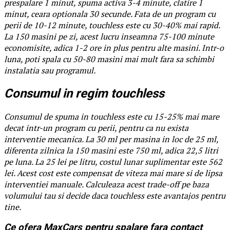
prespalare 1 minut, spuma activa 3-4 minute, clatire 1
minut, ceara optionala 30 secunde. Fata de un program cu
perii de 10-12 minute, touchless este cu 30-40% mai rapid.
La 150 masini pe zi, acest lucru inseamna 75-100 minute
economisite, adica 1-2 ore in plus pentru alte masini. Intr-o
luna, poti spala cu 50-80 masini mai mult fara sa schimbi
instalatia sau programul.
Consumul in regim touchless
Consumul de spuma in touchless este cu 15-25% mai mare
decat intr-un program cu perii, pentru ca nu exista
interventie mecanica. La 30 ml per masina in loc de 25 ml,
diferenta zilnica la 150 masini este 750 ml, adica 22,5 litri
pe luna. La 25 lei pe litru, costul lunar suplimentar este 562
lei. Acest cost este compensat de viteza mai mare si de lipsa
interventiei manuale. Calculeaza acest trade-off pe baza
volumului tau si decide daca touchless este avantajos pentru
tine.
Ce ofera MaxCars pentru spalare fara contact