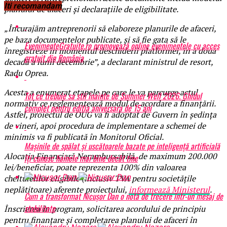
Iti recomandam
planului de afaceri și declarațiile de eligibilitate.
„Încurajăm antreprenorii să elaboreze planurile de afaceri,
pe baza documentelor publicate, și să fie gata să le
EvenimenteGratuite.ro promovează online evenimentele cu acces
înregistreze în momentul deschiderii platformei, în a doua
gratuit din România
decadă a lunii decembrie”, a declarant ministrul de resort,
Radu Oprea.
Acesta a enumerat etapele pe care le va parcurge actul
Tot ce trebuie sa stii inainte de Summer Well 2026. Ghidul
normativ ce reglementează modul de acordare a finanțării.
complet pentru editia aniversara de 15 ani
Astfel, proiectul de OUG va fi adoptat de Guvern în ședința
de vineri, apoi procedura de implementare a schemei de
minimis va fi publicată în Monitorul Oficial.
Mașinile de spălat și uscătoarele bazate pe inteligență artificială
Alocaţia Financiară Nerambursabilă, de maximum 200.000
îți cunosc hainele mai bine decât tine
lei/beneficiar, poate reprezenta 100% din valoarea
cheltuielilor eligibile (inclusiv TVA pentru societățile
neplătitoare) aferente proiectului,
informează Ministerul
.
Cum a transformat Nicușor Dan o notă de trecere într-un mesaj de
stabilitate
Înscrierea în program, solicitarea acordului de principiu
pentru finanţare şi completarea planului de afaceri în