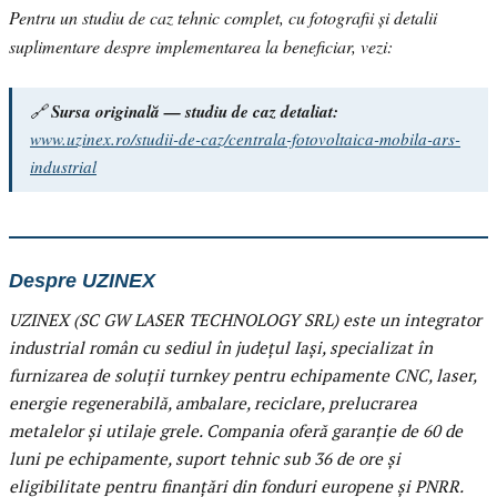
Pentru un studiu de caz tehnic complet, cu fotografii și detalii
suplimentare despre implementarea la beneficiar, vezi:
🔗
Sursa originală — studiu de caz detaliat:
www.uzinex.ro/studii-de-caz/centrala-fotovoltaica-mobila-ars-
industrial
Despre UZINEX
UZINEX (SC GW LASER TECHNOLOGY SRL) este un integrator
industrial român cu sediul în județul Iași, specializat în
furnizarea de soluții turnkey pentru echipamente CNC, laser,
energie regenerabilă, ambalare, reciclare, prelucrarea
metalelor și utilaje grele. Compania oferă garanție de 60 de
luni pe echipamente, suport tehnic sub 36 de ore și
eligibilitate pentru finanțări din fonduri europene și PNRR.