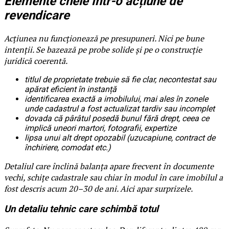
Elemente cheie într-o acțiune de
revendicare
Acțiunea nu funcționează pe presupuneri. Nici pe bune
intenții. Se bazează pe probe solide și pe o construcție
juridică coerentă.
titlul de proprietate trebuie să fie clar, necontestat sau
apărat eficient în instanță
identificarea exactă a imobilului, mai ales în zonele
unde cadastrul a fost actualizat tardiv sau incomplet
dovada că pârâtul posedă bunul fără drept, ceea ce
implică uneori martori, fotografii, expertize
lipsa unui alt drept opozabil (uzucapiune, contract de
închiriere, comodat etc.)
Detaliul care înclină balanța apare frecvent în documente
vechi, schițe cadastrale sau chiar în modul în care imobilul a
fost descris acum 20–30 de ani. Aici apar surprizele.
Un detaliu tehnic care schimbă totul