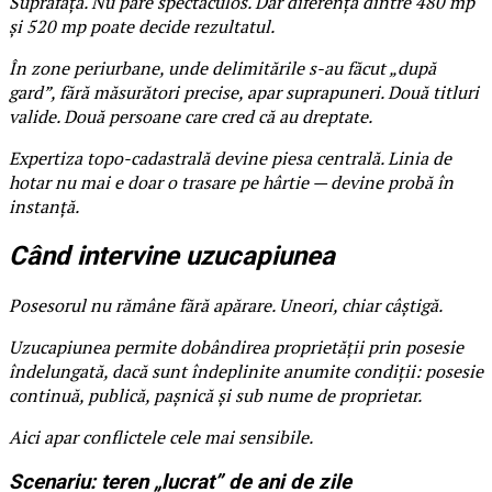
Suprafața. Nu pare spectaculos. Dar diferența dintre 480 mp
și 520 mp poate decide rezultatul.
În zone periurbane, unde delimitările s-au făcut „după
gard”, fără măsurători precise, apar suprapuneri. Două titluri
valide. Două persoane care cred că au dreptate.
Expertiza topo-cadastrală devine piesa centrală. Linia de
hotar nu mai e doar o trasare pe hârtie — devine probă în
instanță.
Când intervine uzucapiunea
Posesorul nu rămâne fără apărare. Uneori, chiar câștigă.
Uzucapiunea permite dobândirea proprietății prin posesie
îndelungată, dacă sunt îndeplinite anumite condiții: posesie
continuă, publică, pașnică și sub nume de proprietar.
Aici apar conflictele cele mai sensibile.
Scenariu: teren „lucrat” de ani de zile