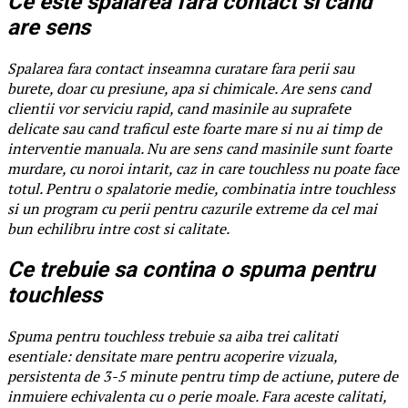
Ce este spalarea fara contact si cand
are sens
Spalarea fara contact inseamna curatare fara perii sau
burete, doar cu presiune, apa si chimicale. Are sens cand
clientii vor serviciu rapid, cand masinile au suprafete
delicate sau cand traficul este foarte mare si nu ai timp de
interventie manuala. Nu are sens cand masinile sunt foarte
murdare, cu noroi intarit, caz in care touchless nu poate face
totul. Pentru o spalatorie medie, combinatia intre touchless
si un program cu perii pentru cazurile extreme da cel mai
bun echilibru intre cost si calitate.
Ce trebuie sa contina o spuma pentru
touchless
Spuma pentru touchless trebuie sa aiba trei calitati
esentiale: densitate mare pentru acoperire vizuala,
persistenta de 3-5 minute pentru timp de actiune, putere de
inmuiere echivalenta cu o perie moale. Fara aceste calitati,