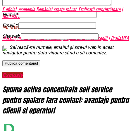
E oficial, economia României crește robust. Explicații surprinzătoare |
Nume
*
BrailaMEA
Email
*
Nu ratati
Site web
Macron, marea speranță a Europei, a ajuns să aresteze copiii | BrailaMEA
Salvează-mi numele, emailul și site-ul web în acest
navigator pentru data viitoare când o să comentez.
Exclusiv
Spuma activa concentrata self service
pentru spalare fara contact: avantaje pentru
clienti si operatori