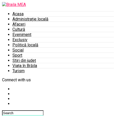
Acasa
Administrație locală
Afaceri
Cultură
Eveniment
Exclusiv
Politică locală
Social
Sport
Știri din județ
Viața în Brăila
Turism
Connect with us