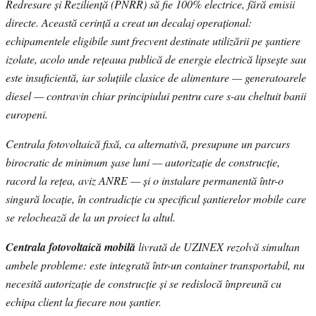
Redresare și Reziliență (PNRR) să fie 100% electrice, fără emisii
directe. Această cerință a creat un decalaj operațional:
echipamentele eligibile sunt frecvent destinate utilizării pe șantiere
izolate, acolo unde rețeaua publică de energie electrică lipsește sau
este insuficientă, iar soluțiile clasice de alimentare — generatoarele
diesel — contravin chiar principiului pentru care s-au cheltuit banii
europeni.
Centrala fotovoltaică fixă, ca alternativă, presupune un parcurs
birocratic de minimum șase luni — autorizație de construcție,
racord la rețea, aviz ANRE — și o instalare permanentă într-o
singură locație, în contradicție cu specificul șantierelor mobile care
se relochează de la un proiect la altul.
Centrala fotovoltaică mobilă
livrată de UZINEX rezolvă simultan
ambele probleme: este integrată într-un container transportabil, nu
necesită autorizație de construcție și se redislocă împreună cu
echipa client la fiecare nou șantier.