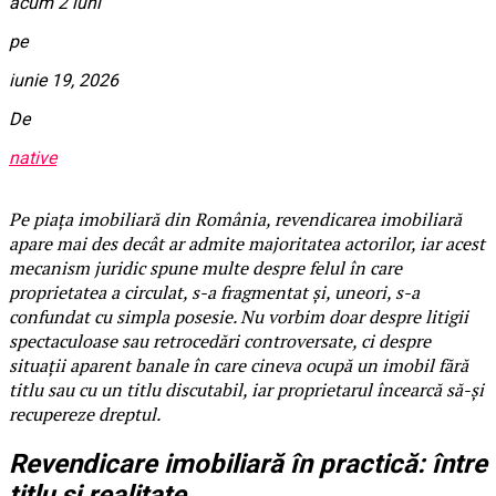
acum 2 luni
pe
iunie 19, 2026
De
native
Pe piața imobiliară din România, revendicarea imobiliară
apare mai des decât ar admite majoritatea actorilor, iar acest
mecanism juridic spune multe despre felul în care
proprietatea a circulat, s-a fragmentat și, uneori, s-a
confundat cu simpla posesie. Nu vorbim doar despre litigii
spectaculoase sau retrocedări controversate, ci despre
situații aparent banale în care cineva ocupă un imobil fără
titlu sau cu un titlu discutabil, iar proprietarul încearcă să-și
recupereze dreptul.
Revendicare imobiliară în practică: între
titlu și realitate