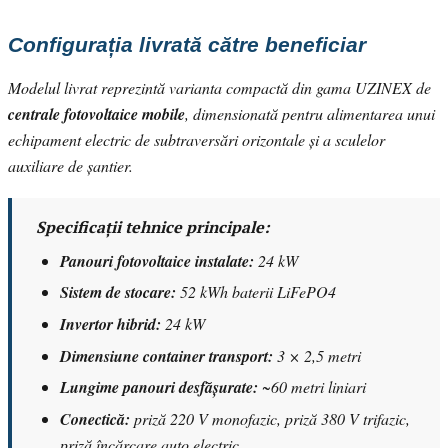
Configurația livrată către beneficiar
Modelul livrat reprezintă varianta compactă din gama UZINEX de
centrale fotovoltaice mobile
, dimensionată pentru alimentarea unui
echipament electric de subtraversări orizontale și a sculelor
auxiliare de șantier.
Specificații tehnice principale:
Panouri fotovoltaice instalate:
24 kW
Sistem de stocare:
52 kWh baterii LiFePO4
Invertor hibrid:
24 kW
Dimensiune container transport:
3 × 2,5 metri
Lungime panouri desfășurate:
~60 metri liniari
Conectică:
priză 220 V monofazic, priză 380 V trifazic,
priză încărcare auto electric