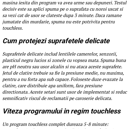
masina iesita din program va avea urme sau depuneri. Testul
decisiv este sa aplici spuma pe o suprafata cu noroi uscat si
sa vezi cat de usor se clateste dupa 3 minute. Daca ramane
jumatate din murdarie, spuma nu este potrivita pentru
touchless.
Cum protejezi suprafetele delicate
Suprafetele delicate includ lentilele camerelor, senzorii,
plasticul negru lucios si zonele cu vopsea mata. Spuma buna
are pH neutru sau usor alcalin si nu ataca aceste suprafete.
Jetul de clatire trebuie sa fie la presiune medie, nu maxima,
pentru a nu forta apa sub capace. Foloseste duze evazate la
clatire, care distribuie apa uniform, fara presiune
directionata. Aceste setari sunt usor de implementat si reduc
semnificativ riscul de reclamatii pe caroserie delicata.
Viteza programului in regim touchless
Un program touchless complet dureaza 5-8 minute: