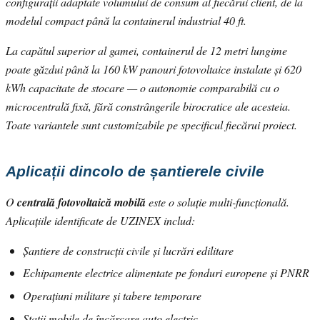
configurații adaptate volumului de consum al fiecărui client, de la
modelul compact până la containerul industrial 40 ft.
La capătul superior al gamei, containerul de 12 metri lungime
poate găzdui până la 160 kW panouri fotovoltaice instalate și 620
kWh capacitate de stocare — o autonomie comparabilă cu o
microcentrală fixă, fără constrângerile birocratice ale acesteia.
Toate variantele sunt customizabile pe specificul fiecărui proiect.
Aplicații dincolo de șantierele civile
O
centrală fotovoltaică mobilă
este o soluție multi-funcțională.
Aplicațiile identificate de UZINEX includ:
Șantiere de construcții civile și lucrări edilitare
Echipamente electrice alimentate pe fonduri europene și PNRR
Operațiuni militare și tabere temporare
Stații mobile de încărcare auto electric