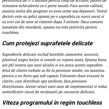
persistenta de 3-5 minute pentru timp de actiune, putere de
inmuiere echivalenta cu o perie moale. Fara aceste calitati,
masina iesita din program va avea urme sau depuneri. Testul
decisiv este sa aplici spuma pe o suprafata cu noroi uscat si
sa vezi cat de usor se clateste dupa 3 minute. Daca ramane
jumatate din murdarie, spuma nu este potrivita pentru
touchless.
Cum protejezi suprafetele delicate
Suprafetele delicate includ lentilele camerelor, senzorii,
plasticul negru lucios si zonele cu vopsea mata. Spuma buna
are pH neutru sau usor alcalin si nu ataca aceste suprafete.
Jetul de clatire trebuie sa fie la presiune medie, nu maxima,
pentru a nu forta apa sub capace. Foloseste duze evazate la
clatire, care distribuie apa uniform, fara presiune
directionata. Aceste setari sunt usor de implementat si reduc
semnificativ riscul de reclamatii pe caroserie delicata.
Viteza programului in regim touchless