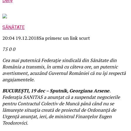
Deny
SĂNĂTATE
20:04 19.12.2018
Sa primesc un link scurt
75
0
0
Cea mai puternică Federaţie sindicală din Sănătate din
România a transmis, în urmă cu câteva ore, un puternic
avertisment, acuzând Guvernul României că nu îşi respectă
angajamentele.
BUCUREŞTI, 19 dec – Sputnik, Georgiana Arsene
.
Federaţia SANITAS a anunţat că a suspendat negocierile
pentru Contractul Colectiv de Muncă până când nu se
lămureşte situaţia creată de proiectul de Ordonanţă de
Urgenţă anunţat, ieri, de ministrul Finanţelor Eugen
Teodorovici.