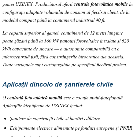
gamei UZINEX. Producătorul oferă
centrale fotovoltaice mobile
în
configurații adaptate volumului de consum al fiecărui client, de la
modelul compact până la containerul industrial 40 ft.
La capătul superior al gamei, containerul de 12 metri lungime
poate găzdui până la 160 kW panouri fotovoltaice instalate și 620
kWh capacitate de stocare — o autonomie comparabilă cu o
microcentrală fixă, fără constrângerile birocratice ale acesteia.
Toate variantele sunt customizabile pe specificul fiecărui proiect.
Aplicații dincolo de șantierele civile
O
centrală fotovoltaică mobilă
este o soluție multi-funcțională.
Aplicațiile identificate de UZINEX includ:
Șantiere de construcții civile și lucrări edilitare
Echipamente electrice alimentate pe fonduri europene și PNRR