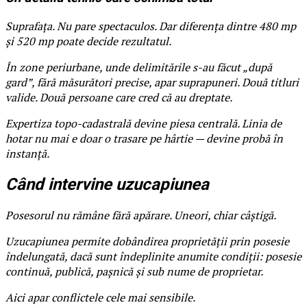
Suprafața. Nu pare spectaculos. Dar diferența dintre 480 mp
și 520 mp poate decide rezultatul.
În zone periurbane, unde delimitările s-au făcut „după
gard”, fără măsurători precise, apar suprapuneri. Două titluri
valide. Două persoane care cred că au dreptate.
Expertiza topo-cadastrală devine piesa centrală. Linia de
hotar nu mai e doar o trasare pe hârtie — devine probă în
instanță.
Când intervine uzucapiunea
Posesorul nu rămâne fără apărare. Uneori, chiar câștigă.
Uzucapiunea permite dobândirea proprietății prin posesie
îndelungată, dacă sunt îndeplinite anumite condiții: posesie
continuă, publică, pașnică și sub nume de proprietar.
Aici apar conflictele cele mai sensibile.