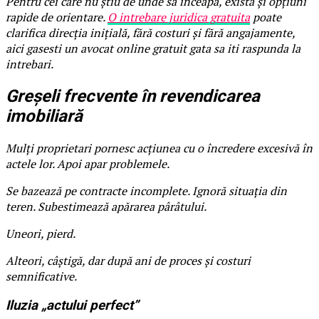
Pentru cei care nu știu de unde să înceapă, există și opțiuni
rapide de orientare.
O intrebare juridica gratuita
poate
clarifica direcția inițială, fără costuri și fără angajamente,
aici gasesti un avocat online gratuit gata sa iti raspunda la
intrebari.
Greșeli frecvente în revendicarea
imobiliară
Mulți proprietari pornesc acțiunea cu o încredere excesivă în
actele lor. Apoi apar problemele.
Se bazează pe contracte incomplete. Ignoră situația din
teren. Subestimează apărarea pârâtului.
Uneori, pierd.
Alteori, câștigă, dar după ani de proces și costuri
semnificative.
Iluzia „actului perfect”