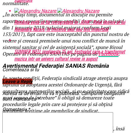
normalitate.
„În același timp, documentul în discuție nu permite
raportarea sporurilor pentru condiții de muncă la salariul
România evită să fie retrogradată în „JUNK”. Rolul decisiv al lui
din 1 ianuarie 2019 (salariul majorat conform Legii
Alexandru Nazare, în trecerea unui nou test important
153/2017), fapt care este inacceptabil din punctul nostru de
vedere și creează premisele unui nou conflict de muncă în
sistemul sanitar și cel de asistență socială”, spune Biroul
SUMMER WELL implineste 15 ani. Festivalul care a transformat
Operativ al Federaţiei SANITAS pe pagina de
Facebook
.
muzica intr-un univers cultural revine in august
Avertismentul Federaţiei SANIAS România
Comenteaza si tu
În aceste condiţii, Federaţia sindicală atrage atenţia asupra
Leave a Reply
faptului că adoptarea acestei Ordonanţe de Urgenţă, fără
consultarea partenerilor sociali „şi cu o celeritate care ridică
Adresa ta de email nu va fi publicată.
Câmpurile obligatorii
mari semne de întrebare” îi obligă să demareze toate
sunt marcate cu
*
procedurile legale prin care să protejeze şi să obţină
Comentariu
*
drepturile legitime ale membrilor de sindicat.
„Menționăm că deschiderea noastră la consultări și
negociere a fost și va fi mereu declarată și respectată, însă