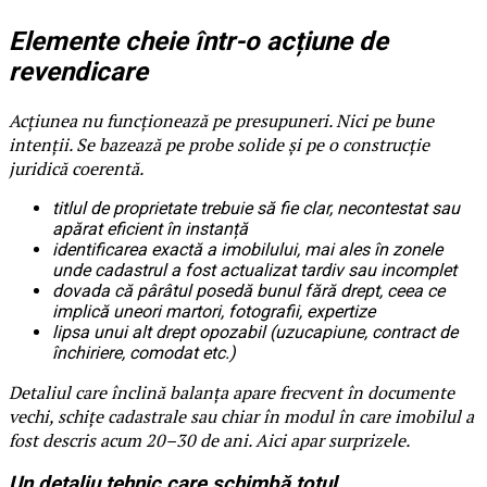
Elemente cheie într-o acțiune de
revendicare
Acțiunea nu funcționează pe presupuneri. Nici pe bune
intenții. Se bazează pe probe solide și pe o construcție
juridică coerentă.
titlul de proprietate trebuie să fie clar, necontestat sau
apărat eficient în instanță
identificarea exactă a imobilului, mai ales în zonele
unde cadastrul a fost actualizat tardiv sau incomplet
dovada că pârâtul posedă bunul fără drept, ceea ce
implică uneori martori, fotografii, expertize
lipsa unui alt drept opozabil (uzucapiune, contract de
închiriere, comodat etc.)
Detaliul care înclină balanța apare frecvent în documente
vechi, schițe cadastrale sau chiar în modul în care imobilul a
fost descris acum 20–30 de ani. Aici apar surprizele.
Un detaliu tehnic care schimbă totul