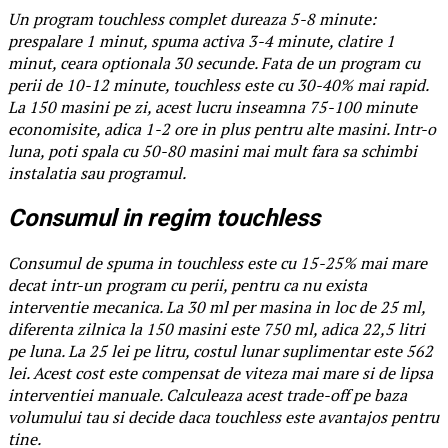
Un program touchless complet dureaza 5-8 minute:
prespalare 1 minut, spuma activa 3-4 minute, clatire 1
minut, ceara optionala 30 secunde. Fata de un program cu
perii de 10-12 minute, touchless este cu 30-40% mai rapid.
La 150 masini pe zi, acest lucru inseamna 75-100 minute
economisite, adica 1-2 ore in plus pentru alte masini. Intr-o
luna, poti spala cu 50-80 masini mai mult fara sa schimbi
instalatia sau programul.
Consumul in regim touchless
Consumul de spuma in touchless este cu 15-25% mai mare
decat intr-un program cu perii, pentru ca nu exista
interventie mecanica. La 30 ml per masina in loc de 25 ml,
diferenta zilnica la 150 masini este 750 ml, adica 22,5 litri
pe luna. La 25 lei pe litru, costul lunar suplimentar este 562
lei. Acest cost este compensat de viteza mai mare si de lipsa
interventiei manuale. Calculeaza acest trade-off pe baza
volumului tau si decide daca touchless este avantajos pentru
tine.