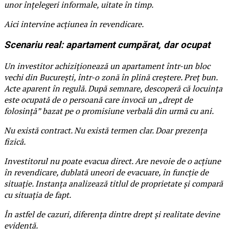
unor înțelegeri informale, uitate în timp.
Aici intervine acțiunea în revendicare.
Scenariu real: apartament cumpărat, dar ocupat
Un investitor achiziționează un apartament într-un bloc
vechi din București, într-o zonă în plină creștere. Preț bun.
Acte aparent în regulă. După semnare, descoperă că locuința
este ocupată de o persoană care invocă un „drept de
folosință” bazat pe o promisiune verbală din urmă cu ani.
Nu există contract. Nu există termen clar. Doar prezența
fizică.
Investitorul nu poate evacua direct. Are nevoie de o acțiune
în revendicare, dublată uneori de evacuare, în funcție de
situație. Instanța analizează titlul de proprietate și compară
cu situația de fapt.
În astfel de cazuri, diferența dintre drept și realitate devine
evidentă.