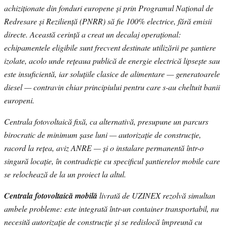
achiziționate din fonduri europene și prin Programul Național de
Redresare și Reziliență (PNRR) să fie 100% electrice, fără emisii
directe. Această cerință a creat un decalaj operațional:
echipamentele eligibile sunt frecvent destinate utilizării pe șantiere
izolate, acolo unde rețeaua publică de energie electrică lipsește sau
este insuficientă, iar soluțiile clasice de alimentare — generatoarele
diesel — contravin chiar principiului pentru care s-au cheltuit banii
europeni.
Centrala fotovoltaică fixă, ca alternativă, presupune un parcurs
birocratic de minimum șase luni — autorizație de construcție,
racord la rețea, aviz ANRE — și o instalare permanentă într-o
singură locație, în contradicție cu specificul șantierelor mobile care
se relochează de la un proiect la altul.
Centrala fotovoltaică mobilă
livrată de UZINEX rezolvă simultan
ambele probleme: este integrată într-un container transportabil, nu
necesită autorizație de construcție și se redislocă împreună cu