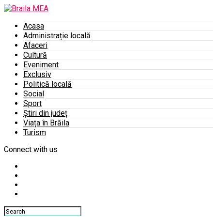
Acasa
Administrație locală
Afaceri
Cultură
Eveniment
Exclusiv
Politică locală
Social
Sport
Știri din județ
Viața în Brăila
Turism
Connect with us