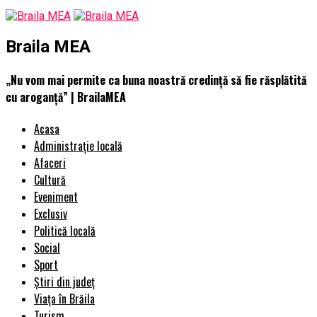
Braila MEA
„Nu vom mai permite ca buna noastră credinţă să fie răsplătită
cu aroganţă” | BrailaMEA
Acasa
Administrație locală
Afaceri
Cultură
Eveniment
Exclusiv
Politică locală
Social
Sport
Știri din județ
Viața în Brăila
Turism