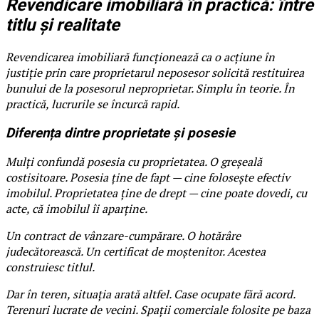
Revendicare imobiliară în practică: între
titlu și realitate
Revendicarea imobiliară funcționează ca o acțiune în
justiție prin care proprietarul neposesor solicită restituirea
bunului de la posesorul neproprietar. Simplu în teorie. În
practică, lucrurile se încurcă rapid.
Diferența dintre proprietate și posesie
Mulți confundă posesia cu proprietatea. O greșeală
costisitoare. Posesia ține de fapt — cine folosește efectiv
imobilul. Proprietatea ține de drept — cine poate dovedi, cu
acte, că imobilul îi aparține.
Un contract de vânzare-cumpărare. O hotărâre
judecătorească. Un certificat de moștenitor. Acestea
construiesc titlul.
Dar în teren, situația arată altfel. Case ocupate fără acord.
Terenuri lucrate de vecini. Spații comerciale folosite pe baza