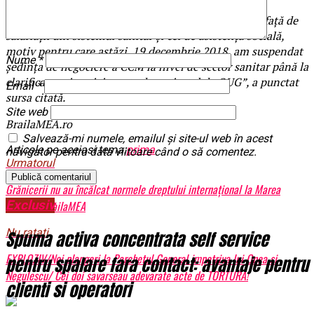
nu vom mai permite ca buna noastră credință să fie
răsplătită cu aroganță, desconsiderare și dezinteres față de
salariații din sistemul sanitar și cel de asistență socială,
motiv pentru care astăzi, 19 decembrie 2018, am suspendat
Nume
*
ședința de negociere a CCM la nivel de sector sanitar până la
clarificarea situației create de proiectul de OUG”, a punctat
Email
*
sursa citată.
Site web
BrailaMEA.ro
Salvează-mi numele, emailul și site-ul web în acest
Articole pe aceiasi tema:
prima
navigator pentru data viitoare când o să comentez.
Urmatorul
Grănicerii nu au încălcat normele dreptului internațional la Marea
Exclusiv
Neagră | BrailaMEA
Nu ratati
Spuma activa concentrata self service
EXPLOZIV/Noi plangeri la Parchetul General impotriva lui Onea si
pentru spalare fara contact: avantaje pentru
Negulescu/ Cei doi savarseau adevarate acte de TORTURA!
clienti si operatori