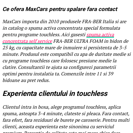
Ce ofera MaxCars pentru spalare fara contact
MaxCars importa din 2010 produsele FRA-BER Italia si are
in catalog o spuma activa concentrata special formulata
pentru programe touchless. Aici gasesti
spuma activa
concentrata self service
FRA-BER ULTRA FOAM in bidon de
25 kg, cu capacitate mare de inmuiere si persistenta de 3-5
minute. Produsul este compatibil cu apa de duritate medie si
cu programe touchless care folosesc presiune medie la
clatire. Consultantii te ajuta sa configurezi parametrii
optimi pentru instalatia ta. Comenzile intre 11 si 39
bidoane au pret redus.
Experienta clientului in touchless
Clientul intra in boxa, alege programul touchless, aplica
spuma, asteapta 3-4 minute, clateste si pleaca. Fara contact,
fara efort, fara reziduuri de burete pe caroserie. Pentru multi
clienti, aceasta experienta este sinonima cu serviciul
premium. Perceptia de calitate este mai mare chiar daca