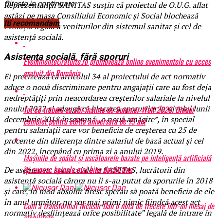
Citeste in continuare
Reprezentanţii SANITAS susţin că proiectul de O.U.G. aflat
astăzi pe masa Consiliului Economic şi Social blochează
Iti recomandam
evoluția legală a veniturilor din sistemul sanitar și cel de
asistență socială.
Asistenţa socială, fără sporuri
EvenimenteGratuite.ro promovează online evenimentele cu acces
gratuit din România
Ei precizează că articolul 34 al proiectului de act normativ
aduce o nouă discriminare pentru angajaţii care au fost deja
nedreptăţiţi prin neacordarea creşterilor salariale la nivelul
anului 2022 şi adaugă că blocarea sporurilor la nivelul lunii
Tot ce trebuie sa stii inainte de Summer Well 2026. Ghidul
decembrie 2018 înseamnă „o nouă amăgire”, în special
complet pentru editia aniversara de 15 ani
pentru salariaţii care vor beneficia de creşterea cu 25 de
procente din diferenţa dintre salariul de bază actual şi cel
din 2022, începând cu prima zi a anului 2019.
Mașinile de spălat și uscătoarele bazate pe inteligență artificială
îți cunosc hainele mai bine decât tine
De asemenea, spun cei de la SANITAS, lucrătorii din
asistenţă socială cărora nu li s-au putut da sporurile în 2018
şi care, în mod absolut firesc sperau să poată beneficia de ele
în anul următor, nu vor mai primi nimic fiindcă acest act
Cum a transformat Nicușor Dan o notă de trecere într-un mesaj de
normativ desfiinţează orice posibilitate” legală de intrare în
stabilitate