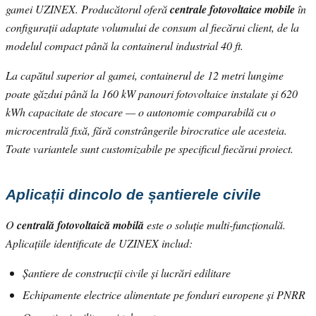
gamei UZINEX. Producătorul oferă
centrale fotovoltaice mobile
în
configurații adaptate volumului de consum al fiecărui client, de la
modelul compact până la containerul industrial 40 ft.
La capătul superior al gamei, containerul de 12 metri lungime
poate găzdui până la 160 kW panouri fotovoltaice instalate și 620
kWh capacitate de stocare — o autonomie comparabilă cu o
microcentrală fixă, fără constrângerile birocratice ale acesteia.
Toate variantele sunt customizabile pe specificul fiecărui proiect.
Aplicații dincolo de șantierele civile
O
centrală fotovoltaică mobilă
este o soluție multi-funcțională.
Aplicațiile identificate de UZINEX includ:
Șantiere de construcții civile și lucrări edilitare
Echipamente electrice alimentate pe fonduri europene și PNRR