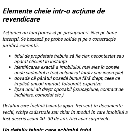
Elemente cheie într-o acțiune de
revendicare
Acțiunea nu funcționează pe presupuneri. Nici pe bune
intenții. Se bazează pe probe solide și pe o construcție
juridică coerentă.
titlul de proprietate trebuie să fie clar, necontestat sau
apărat eficient în instanță
identificarea exactă a imobilului, mai ales în zonele
unde cadastrul a fost actualizat tardiv sau incomplet
dovada că pârâtul posedă bunul fără drept, ceea ce
implică uneori martori, fotografii, expertize
lipsa unui alt drept opozabil (uzucapiune, contract de
închiriere, comodat etc.)
Detaliul care înclină balanța apare frecvent în documente
vechi, schițe cadastrale sau chiar în modul în care imobilul a
fost descris acum 20–30 de ani. Aici apar surprizele.
Un detaliu tehnic care schimbă totul