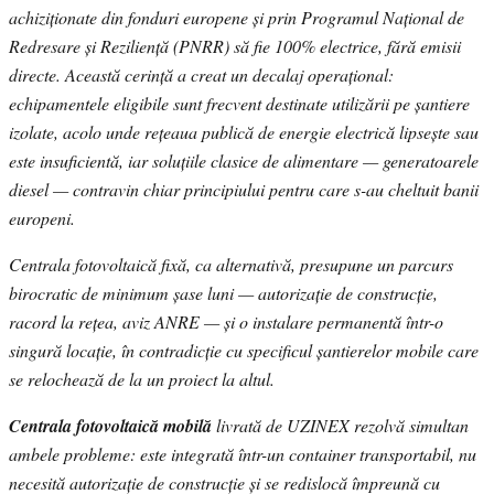
achiziționate din fonduri europene și prin Programul Național de
Redresare și Reziliență (PNRR) să fie 100% electrice, fără emisii
directe. Această cerință a creat un decalaj operațional:
echipamentele eligibile sunt frecvent destinate utilizării pe șantiere
izolate, acolo unde rețeaua publică de energie electrică lipsește sau
este insuficientă, iar soluțiile clasice de alimentare — generatoarele
diesel — contravin chiar principiului pentru care s-au cheltuit banii
europeni.
Centrala fotovoltaică fixă, ca alternativă, presupune un parcurs
birocratic de minimum șase luni — autorizație de construcție,
racord la rețea, aviz ANRE — și o instalare permanentă într-o
singură locație, în contradicție cu specificul șantierelor mobile care
se relochează de la un proiect la altul.
Centrala fotovoltaică mobilă
livrată de UZINEX rezolvă simultan
ambele probleme: este integrată într-un container transportabil, nu
necesită autorizație de construcție și se redislocă împreună cu