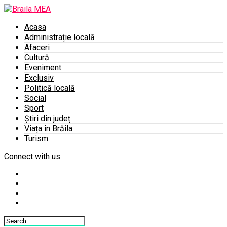
Acasa
Administrație locală
Afaceri
Cultură
Eveniment
Exclusiv
Politică locală
Social
Sport
Știri din județ
Viața în Brăila
Turism
Connect with us