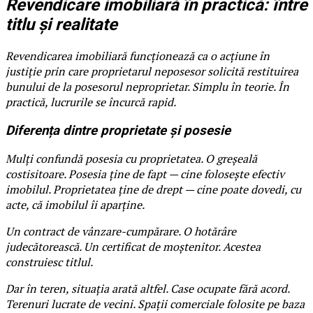
Revendicare imobiliară în practică: între
titlu și realitate
Revendicarea imobiliară funcționează ca o acțiune în
justiție prin care proprietarul neposesor solicită restituirea
bunului de la posesorul neproprietar. Simplu în teorie. În
practică, lucrurile se încurcă rapid.
Diferența dintre proprietate și posesie
Mulți confundă posesia cu proprietatea. O greșeală
costisitoare. Posesia ține de fapt — cine folosește efectiv
imobilul. Proprietatea ține de drept — cine poate dovedi, cu
acte, că imobilul îi aparține.
Un contract de vânzare-cumpărare. O hotărâre
judecătorească. Un certificat de moștenitor. Acestea
construiesc titlul.
Dar în teren, situația arată altfel. Case ocupate fără acord.
Terenuri lucrate de vecini. Spații comerciale folosite pe baza