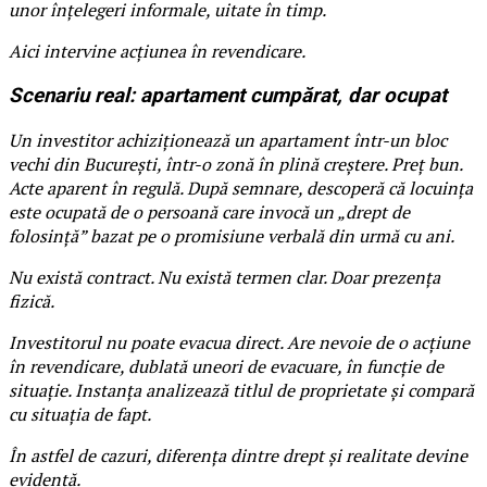
unor înțelegeri informale, uitate în timp.
Aici intervine acțiunea în revendicare.
Scenariu real: apartament cumpărat, dar ocupat
Un investitor achiziționează un apartament într-un bloc
vechi din București, într-o zonă în plină creștere. Preț bun.
Acte aparent în regulă. După semnare, descoperă că locuința
este ocupată de o persoană care invocă un „drept de
folosință” bazat pe o promisiune verbală din urmă cu ani.
Nu există contract. Nu există termen clar. Doar prezența
fizică.
Investitorul nu poate evacua direct. Are nevoie de o acțiune
în revendicare, dublată uneori de evacuare, în funcție de
situație. Instanța analizează titlul de proprietate și compară
cu situația de fapt.
În astfel de cazuri, diferența dintre drept și realitate devine
evidentă.