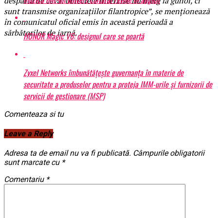
despartă de ceva: obiectele interzise nu merg la gunoi, ci
sunt transmise organizațiilor filantropice”, se menționează
în comunicatul oficial emis în această perioadă a
sărbătorilor de iarnă.
HONOR Magic V6: designul care se poartă
Zyxel Networks îmbunătățește guvernanța în materie de
securitate a produselor pentru a proteja IMM-urile și furnizorii de
servicii de gestionare (MSP)
Comenteaza si tu
Leave a Reply
Adresa ta de email nu va fi publicată.
Câmpurile obligatorii
sunt marcate cu
*
Comentariu
*
BrailaMEA.ro