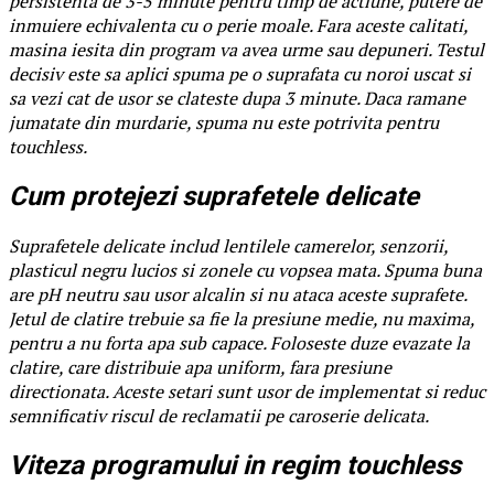
persistenta de 3-5 minute pentru timp de actiune, putere de
inmuiere echivalenta cu o perie moale. Fara aceste calitati,
masina iesita din program va avea urme sau depuneri. Testul
decisiv este sa aplici spuma pe o suprafata cu noroi uscat si
sa vezi cat de usor se clateste dupa 3 minute. Daca ramane
jumatate din murdarie, spuma nu este potrivita pentru
touchless.
Cum protejezi suprafetele delicate
Suprafetele delicate includ lentilele camerelor, senzorii,
plasticul negru lucios si zonele cu vopsea mata. Spuma buna
are pH neutru sau usor alcalin si nu ataca aceste suprafete.
Jetul de clatire trebuie sa fie la presiune medie, nu maxima,
pentru a nu forta apa sub capace. Foloseste duze evazate la
clatire, care distribuie apa uniform, fara presiune
directionata. Aceste setari sunt usor de implementat si reduc
semnificativ riscul de reclamatii pe caroserie delicata.
Viteza programului in regim touchless