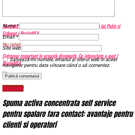
Articole pe aceiasi tema:
prima
Urmatorul
Sâmbătă va fi luată o decizie cu privire la o întâlnire a lui Putin și
Nume
*
Erdogan | BrailaMEA
Email
*
Nu ratati
Site web
Cutremur important în această dimineață. Ce intensitate a avut |
Salvează-mi numele, emailul și site-ul web în acest
BrailaMEA
navigator pentru data viitoare când o să comentez.
Exclusiv
Spuma activa concentrata self service
pentru spalare fara contact: avantaje pentru
clienti si operatori