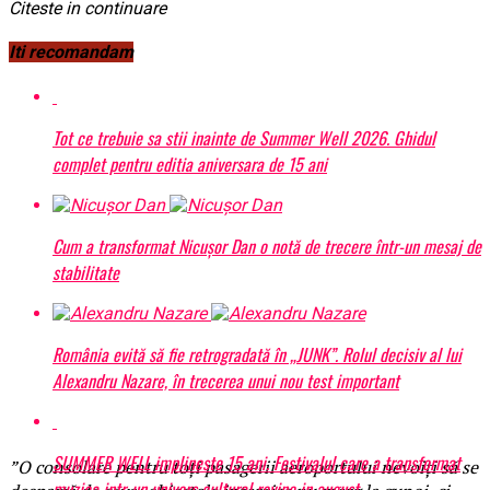
Citeste in continuare
Iti recomandam
Tot ce trebuie sa stii inainte de Summer Well 2026. Ghidul
complet pentru editia aniversara de 15 ani
Cum a transformat Nicușor Dan o notă de trecere într-un mesaj de
stabilitate
România evită să fie retrogradată în „JUNK”. Rolul decisiv al lui
Alexandru Nazare, în trecerea unui nou test important
SUMMER WELL implineste 15 ani. Festivalul care a transformat
”O consolare pentru toți pasagerii aeroportului nevoiți să se
muzica intr-un univers cultural revine in august