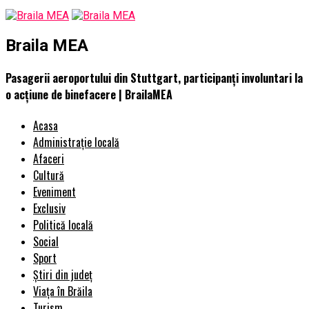
Braila MEA
Pasagerii aeroportului din Stuttgart, participanți involuntari la
o acțiune de binefacere | BrailaMEA
Acasa
Administrație locală
Afaceri
Cultură
Eveniment
Exclusiv
Politică locală
Social
Sport
Știri din județ
Viața în Brăila
Turism