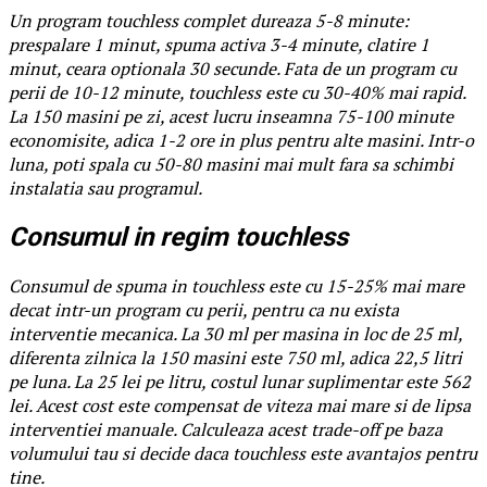
Un program touchless complet dureaza 5-8 minute:
prespalare 1 minut, spuma activa 3-4 minute, clatire 1
minut, ceara optionala 30 secunde. Fata de un program cu
perii de 10-12 minute, touchless este cu 30-40% mai rapid.
La 150 masini pe zi, acest lucru inseamna 75-100 minute
economisite, adica 1-2 ore in plus pentru alte masini. Intr-o
luna, poti spala cu 50-80 masini mai mult fara sa schimbi
instalatia sau programul.
Consumul in regim touchless
Consumul de spuma in touchless este cu 15-25% mai mare
decat intr-un program cu perii, pentru ca nu exista
interventie mecanica. La 30 ml per masina in loc de 25 ml,
diferenta zilnica la 150 masini este 750 ml, adica 22,5 litri
pe luna. La 25 lei pe litru, costul lunar suplimentar este 562
lei. Acest cost este compensat de viteza mai mare si de lipsa
interventiei manuale. Calculeaza acest trade-off pe baza
volumului tau si decide daca touchless este avantajos pentru
tine.