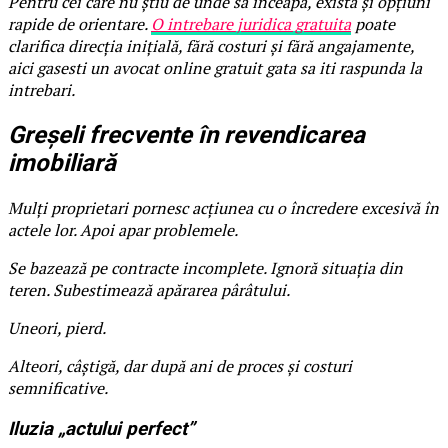
Pentru cei care nu știu de unde să înceapă, există și opțiuni
rapide de orientare.
O intrebare juridica gratuita
poate
clarifica direcția inițială, fără costuri și fără angajamente,
aici gasesti un avocat online gratuit gata sa iti raspunda la
intrebari.
Greșeli frecvente în revendicarea
imobiliară
Mulți proprietari pornesc acțiunea cu o încredere excesivă în
actele lor. Apoi apar problemele.
Se bazează pe contracte incomplete. Ignoră situația din
teren. Subestimează apărarea pârâtului.
Uneori, pierd.
Alteori, câștigă, dar după ani de proces și costuri
semnificative.
Iluzia „actului perfect”