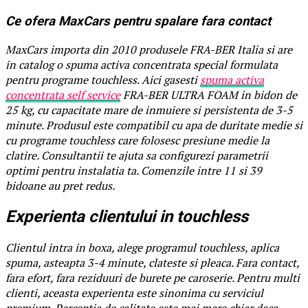
Ce ofera MaxCars pentru spalare fara contact
MaxCars importa din 2010 produsele FRA-BER Italia si are
in catalog o spuma activa concentrata special formulata
pentru programe touchless. Aici gasesti
spuma activa
concentrata self service
FRA-BER ULTRA FOAM in bidon de
25 kg, cu capacitate mare de inmuiere si persistenta de 3-5
minute. Produsul este compatibil cu apa de duritate medie si
cu programe touchless care folosesc presiune medie la
clatire. Consultantii te ajuta sa configurezi parametrii
optimi pentru instalatia ta. Comenzile intre 11 si 39
bidoane au pret redus.
Experienta clientului in touchless
Clientul intra in boxa, alege programul touchless, aplica
spuma, asteapta 3-4 minute, clateste si pleaca. Fara contact,
fara efort, fara reziduuri de burete pe caroserie. Pentru multi
clienti, aceasta experienta este sinonima cu serviciul
premium. Perceptia de calitate este mai mare chiar daca