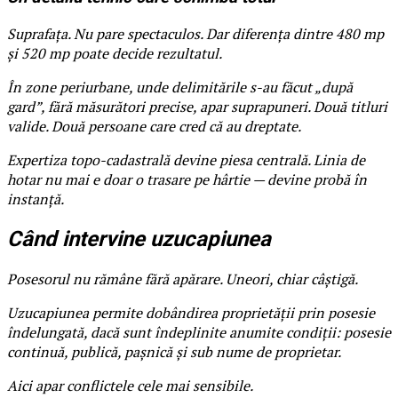
Suprafața. Nu pare spectaculos. Dar diferența dintre 480 mp
și 520 mp poate decide rezultatul.
În zone periurbane, unde delimitările s-au făcut „după
gard”, fără măsurători precise, apar suprapuneri. Două titluri
valide. Două persoane care cred că au dreptate.
Expertiza topo-cadastrală devine piesa centrală. Linia de
hotar nu mai e doar o trasare pe hârtie — devine probă în
instanță.
Când intervine uzucapiunea
Posesorul nu rămâne fără apărare. Uneori, chiar câștigă.
Uzucapiunea permite dobândirea proprietății prin posesie
îndelungată, dacă sunt îndeplinite anumite condiții: posesie
continuă, publică, pașnică și sub nume de proprietar.
Aici apar conflictele cele mai sensibile.