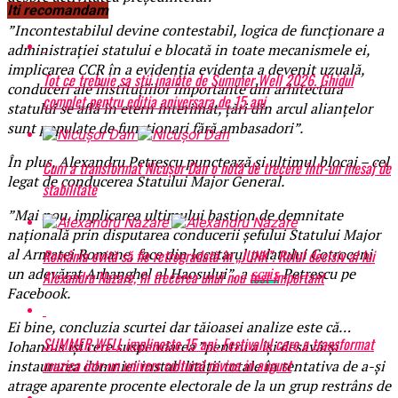
Iti recomandam
”Incontestabilul devine contestabil, logica de funcționare a
administrației statului e blocată in toate mecanismele ei,
implicarea CCR în a evidenția evidența a devenit uzuală,
Tot ce trebuie sa stii inainte de Summer Well 2026. Ghidul
conduceri ale instituțiilor importante din arhitectura
complet pentru editia aniversara de 15 ani
statului se află în etern interimat, țări din arcul alianțelor
sunt populate de funcționari fără ambasadori”.
În plus, Alexandru Petrescu punctează și ultimul blocaj – cel
Cum a transformat Nicușor Dan o notă de trecere într-un mesaj de
legat de conducerea Statului Major General.
stabilitate
”Mai nou, implicarea ultimului bastion de demnitate
națională prin disputarea conducerii șefului Statului Major
al Armatei Romane, face din locatarul palatului Cotroceni
România evită să fie retrogradată în „JUNK”. Rolul decisiv al lui
un adevărat Arhanghel al Haosului”, a
scris
Petrescu pe
Alexandru Nazare, în trecerea unui nou test important
Facebook.
Ei bine, concluzia scurtei dar tăioasei analize este că…
SUMMER WELL implineste 15 ani. Festivalul care a transformat
Iohannis își cere suspendarea ”pentru a își desăvârși
muzica intr-un univers cultural revine in august
instaurarea domniei instabilității totale în tentativa de a-și
atrage aparente procente electorale de la un grup restrâns de