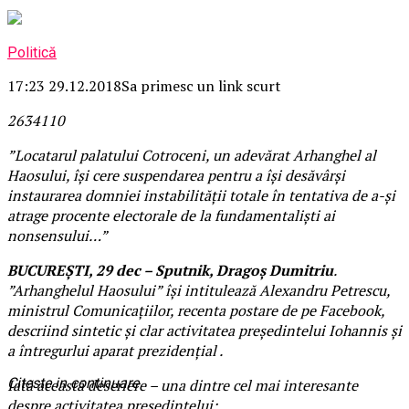
Politică
17:23 29.12.2018
Sa primesc un link scurt
2634
11
0
”Locatarul palatului Cotroceni, un adevărat Arhanghel al
Haosului, își cere suspendarea pentru a își desăvârși
instaurarea domniei instabilității totale în tentativa de a-și
atrage procente electorale de la fundamentaliști ai
nonsensului…”
BUCUREȘTI, 29 dec – Sputnik, Dragoș Dumitriu
.
”Arhanghelul Haosului” își intitulează Alexandru Petrescu,
ministrul Comunicațiilor, recenta postare de pe Facebook,
descriind sintetic și clar activitatea președintelui Iohannis și
a întregurlui aparat prezidențial .
Citeste in continuare
Iată această descriere – una dintre cel mai interesante
despre activitatea președintelui: