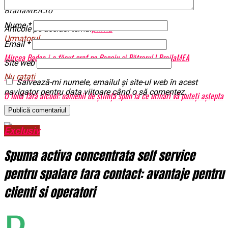
BrailaMEA.ro
Nume
*
Articole pe aceiasi tema:
prima
Urmatorul
Email
*
Mircea Badea i-a făcut praf pe Banciu și Pătraru! | BrailaMEA
Site web
Nu ratati
Salvează-mi numele, emailul și site-ul web în acest
navigator pentru data viitoare când o să comentez.
O lună fără alcool: oamenii de știință spun la ce urmări vă puteți aștepta
| BrailaMEA
Exclusiv
Spuma activa concentrata self service
pentru spalare fara contact: avantaje pentru
clienti si operatori