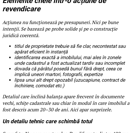
Elemente cheie într-o acțiune de
revendicare
Acțiunea nu funcționează pe presupuneri. Nici pe bune
intenții. Se bazează pe probe solide și pe o construcție
juridică coerentă.
titlul de proprietate trebuie să fie clar, necontestat sau
apărat eficient în instanță
identificarea exactă a imobilului, mai ales în zonele
unde cadastrul a fost actualizat tardiv sau incomplet
dovada că pârâtul posedă bunul fără drept, ceea ce
implică uneori martori, fotografii, expertize
lipsa unui alt drept opozabil (uzucapiune, contract de
închiriere, comodat etc.)
Detaliul care înclină balanța apare frecvent în documente
vechi, schițe cadastrale sau chiar în modul în care imobilul a
fost descris acum 20–30 de ani. Aici apar surprizele.
Un detaliu tehnic care schimbă totul