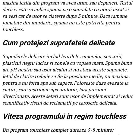
masina iesita din program va avea urme sau depuneri. Testul
decisiv este sa aplici spuma pe o suprafata cu noroi uscat si
sa vezi cat de usor se clateste dupa 3 minute. Daca ramane
jumatate din murdarie, spuma nu este potrivita pentru
touchless.
Cum protejezi suprafetele delicate
Suprafetele delicate includ lentilele camerelor, senzorii,
plasticul negru lucios si zonele cu vopsea mata. Spuma buna
are pH neutru sau usor alcalin si nu ataca aceste suprafete.
Jetul de clatire trebuie sa fie la presiune medie, nu maxima,
pentru a nu forta apa sub capace. Foloseste duze evazate la
clatire, care distribuie apa uniform, fara presiune
directionata. Aceste setari sunt usor de implementat si reduc
semnificativ riscul de reclamatii pe caroserie delicata.
Viteza programului in regim touchless
Un program touchless complet dureaza 5-8 minute: