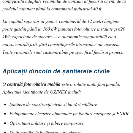
configurații adaptate volumului de consum al fiecărui client, de la
modelul compact până la containerul industrial 40 ft.
La capătul superior al gamei, containerul de 12 metri lungime
poate găzdui până la 160 kW panouri fotovoltaice instalate și 620
kWh capacitate de stocare — o autonomie comparabilă cu o
microcentrală fixă, fără constrângerile birocratice ale acesteia.
Toate variantele sunt customizabile pe specificul fiecărui proiect.
Aplicații dincolo de șantierele civile
O
centrală fotovoltaică mobilă
este o soluție multi-funcțională.
Aplicațiile identificate de UZINEX includ:
Șantiere de construcții civile și lucrări edilitare
Echipamente electrice alimentate pe fonduri europene și PNRR
Operațiuni militare și tabere temporare
Stații mobile de încărcare auto electric