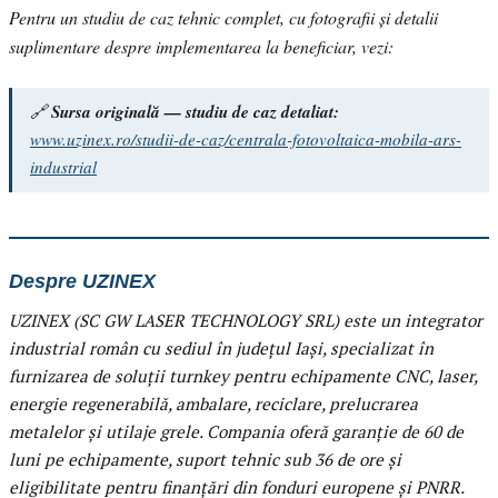
Pentru un studiu de caz tehnic complet, cu fotografii și detalii
suplimentare despre implementarea la beneficiar, vezi:
🔗
Sursa originală — studiu de caz detaliat:
www.uzinex.ro/studii-de-caz/centrala-fotovoltaica-mobila-ars-
industrial
Despre UZINEX
UZINEX (SC GW LASER TECHNOLOGY SRL) este un integrator
industrial român cu sediul în județul Iași, specializat în
furnizarea de soluții turnkey pentru echipamente CNC, laser,
energie regenerabilă, ambalare, reciclare, prelucrarea
metalelor și utilaje grele. Compania oferă garanție de 60 de
luni pe echipamente, suport tehnic sub 36 de ore și
eligibilitate pentru finanțări din fonduri europene și PNRR.