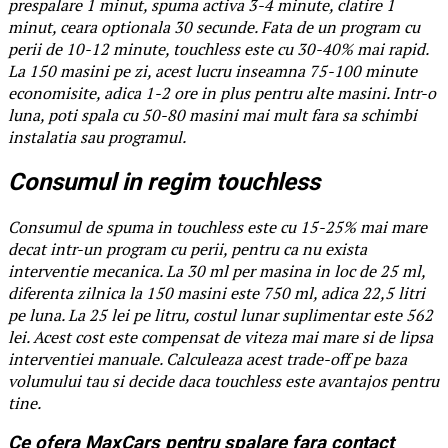
prespalare 1 minut, spuma activa 3-4 minute, clatire 1
minut, ceara optionala 30 secunde. Fata de un program cu
perii de 10-12 minute, touchless este cu 30-40% mai rapid.
La 150 masini pe zi, acest lucru inseamna 75-100 minute
economisite, adica 1-2 ore in plus pentru alte masini. Intr-o
luna, poti spala cu 50-80 masini mai mult fara sa schimbi
instalatia sau programul.
Consumul in regim touchless
Consumul de spuma in touchless este cu 15-25% mai mare
decat intr-un program cu perii, pentru ca nu exista
interventie mecanica. La 30 ml per masina in loc de 25 ml,
diferenta zilnica la 150 masini este 750 ml, adica 22,5 litri
pe luna. La 25 lei pe litru, costul lunar suplimentar este 562
lei. Acest cost este compensat de viteza mai mare si de lipsa
interventiei manuale. Calculeaza acest trade-off pe baza
volumului tau si decide daca touchless este avantajos pentru
tine.
Ce ofera MaxCars pentru spalare fara contact