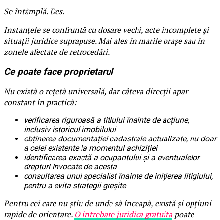
Se întâmplă. Des.
Instanțele se confruntă cu dosare vechi, acte incomplete și
situații juridice suprapuse. Mai ales în marile orașe sau în
zonele afectate de retrocedări.
Ce poate face proprietarul
Nu există o rețetă universală, dar câteva direcții apar
constant în practică:
verificarea riguroasă a titlului înainte de acțiune,
inclusiv istoricul imobilului
obținerea documentației cadastrale actualizate, nu doar
a celei existente la momentul achiziției
identificarea exactă a ocupantului și a eventualelor
drepturi invocate de acesta
consultarea unui specialist înainte de inițierea litigiului,
pentru a evita strategii greșite
Pentru cei care nu știu de unde să înceapă, există și opțiuni
rapide de orientare.
O intrebare juridica gratuita
poate