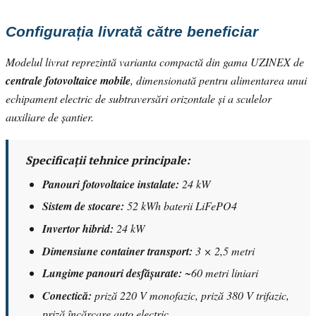
Configurația livrată către beneficiar
Modelul livrat reprezintă varianta compactă din gama UZINEX de
centrale fotovoltaice mobile
, dimensionată pentru alimentarea unui
echipament electric de subtraversări orizontale și a sculelor
auxiliare de șantier.
Specificații tehnice principale:
Panouri fotovoltaice instalate:
24 kW
Sistem de stocare:
52 kWh baterii LiFePO4
Invertor hibrid:
24 kW
Dimensiune container transport:
3 × 2,5 metri
Lungime panouri desfășurate:
~60 metri liniari
Conectică:
priză 220 V monofazic, priză 380 V trifazic,
priză încărcare auto electric