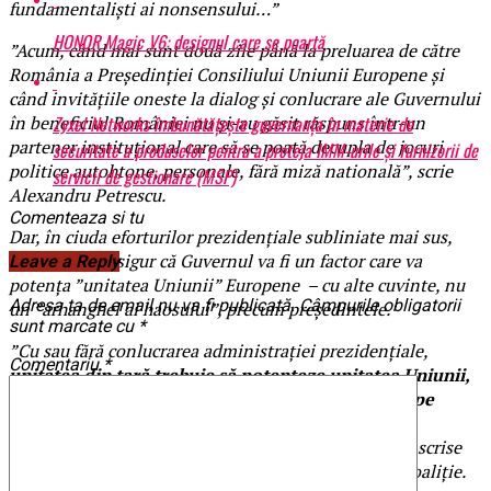
fundamentaliști ai nonsensului…”
HONOR Magic V6: designul care se poartă
”Acum, când mai sunt două zile până la preluarea de către
România a Președinției Consiliului Uniunii Europene și
când invitățiile oneste la dialog și conlucrare ale Guvernului
Zyxel Networks îmbunătățește guvernanța în materie de
în beneficiul României nu și-au găsit răspuns într-un
partener instituțional care să se poată decupla de jocuri
securitate a produselor pentru a proteja IMM-urile și furnizorii de
politice autohtone, personale, fără miză natională”, scrie
servicii de gestionare (MSP)
Alexandru Petrescu.
Comenteaza si tu
Dar, în ciuda eforturilor prezidențiale subliniate mai sus,
Petrescu este sigur că Guvernul va fi un factor care va
Leave a Reply
potența ”unitatea Uniunii” Europene – cu alte cuvinte, nu
Adresa ta de email nu va fi publicată.
Câmpurile obligatorii
un ”arhanghel al haosului”, precum președintele.
sunt marcate cu
*
”Cu sau fără conlucrarea administrației prezidențiale,
Comentariu
*
unitatea din țară trebuie să potențeze unitatea Uniunii,
iar eu pot să vă dau asigurarea că Guvernul este pe
deplin angajat în acest sens
”, conchide Alexandru
Petrescu, într-unul dintre cele mai curajoase și bine scrise
mesaje din paradigma acestui război Președinte – Coaliție.