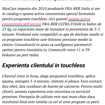
MaxCars importa din 2010 produsele FRA-BER Italia si are
in catalog o spuma activa concentrata special formulata
pentru programe touchless. Aici gasesti
spuma activa
concentrata self service
FRA-BER ULTRA FOAM in bidon de
25 kg, cu capacitate mare de inmuiere si persistenta de 3-5
minute. Produsul este compatibil cu apa de duritate medie si
cu programe touchless care folosesc presiune medie la
clatire. Consultantii te ajuta sa configurezi parametrii
optimi pentru instalatia ta. Comenzile intre 11 si 39
bidoane au pret redus.
Experienta clientului in touchless
Clientul intra in boxa, alege programul touchless, aplica
spuma, asteapta 3-4 minute, clateste si pleaca. Fara contact,
fara efort, fara reziduuri de burete pe caroserie. Pentru multi
clienti, aceasta experienta este sinonima cu serviciul
premium. Perceptia de calitate este mai mare chiar daca
rezultatul final este similar cu cel al unui program cu perii.