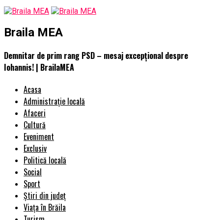
Braila MEA
Demnitar de prim rang PSD – mesaj excepțional despre
Iohannis! | BrailaMEA
Acasa
Administrație locală
Afaceri
Cultură
Eveniment
Exclusiv
Politică locală
Social
Sport
Știri din județ
Viața în Brăila
Turism