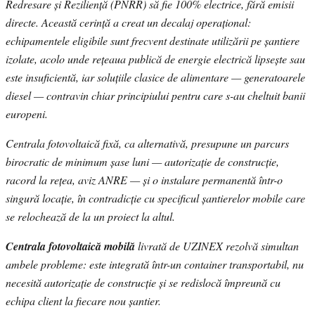
Redresare și Reziliență (PNRR) să fie 100% electrice, fără emisii
directe. Această cerință a creat un decalaj operațional:
echipamentele eligibile sunt frecvent destinate utilizării pe șantiere
izolate, acolo unde rețeaua publică de energie electrică lipsește sau
este insuficientă, iar soluțiile clasice de alimentare — generatoarele
diesel — contravin chiar principiului pentru care s-au cheltuit banii
europeni.
Centrala fotovoltaică fixă, ca alternativă, presupune un parcurs
birocratic de minimum șase luni — autorizație de construcție,
racord la rețea, aviz ANRE — și o instalare permanentă într-o
singură locație, în contradicție cu specificul șantierelor mobile care
se relochează de la un proiect la altul.
Centrala fotovoltaică mobilă
livrată de UZINEX rezolvă simultan
ambele probleme: este integrată într-un container transportabil, nu
necesită autorizație de construcție și se redislocă împreună cu
echipa client la fiecare nou șantier.