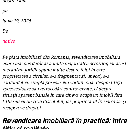
acum 2 luni
pe
iunie 19, 2026
De
native
Pe piața imobiliară din România, revendicarea imobiliară
apare mai des decât ar admite majoritatea actorilor, iar acest
mecanism juridic spune multe despre felul în care
proprietatea a circulat, s-a fragmentat și, uneori, s-a
confundat cu simpla posesie. Nu vorbim doar despre litigii
spectaculoase sau retrocedări controversate, ci despre
situații aparent banale în care cineva ocupă un imobil fără
titlu sau cu un titlu discutabil, iar proprietarul încearcă să-și
recupereze dreptul.
Revendicare imobiliară în practică: între
titlu și realitate