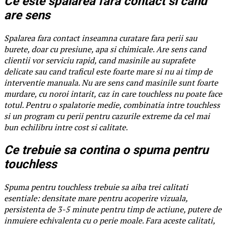
Ce este spalarea fara contact si cand
are sens
Spalarea fara contact inseamna curatare fara perii sau
burete, doar cu presiune, apa si chimicale. Are sens cand
clientii vor serviciu rapid, cand masinile au suprafete
delicate sau cand traficul este foarte mare si nu ai timp de
interventie manuala. Nu are sens cand masinile sunt foarte
murdare, cu noroi intarit, caz in care touchless nu poate face
totul. Pentru o spalatorie medie, combinatia intre touchless
si un program cu perii pentru cazurile extreme da cel mai
bun echilibru intre cost si calitate.
Ce trebuie sa contina o spuma pentru
touchless
Spuma pentru touchless trebuie sa aiba trei calitati
esentiale: densitate mare pentru acoperire vizuala,
persistenta de 3-5 minute pentru timp de actiune, putere de
inmuiere echivalenta cu o perie moale. Fara aceste calitati,