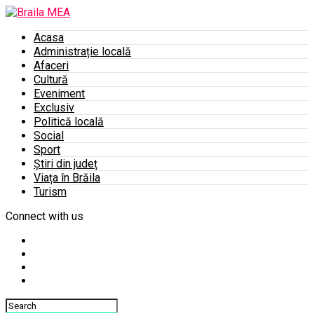
Acasa
Administrație locală
Afaceri
Cultură
Eveniment
Exclusiv
Politică locală
Social
Sport
Știri din județ
Viața în Brăila
Turism
Connect with us