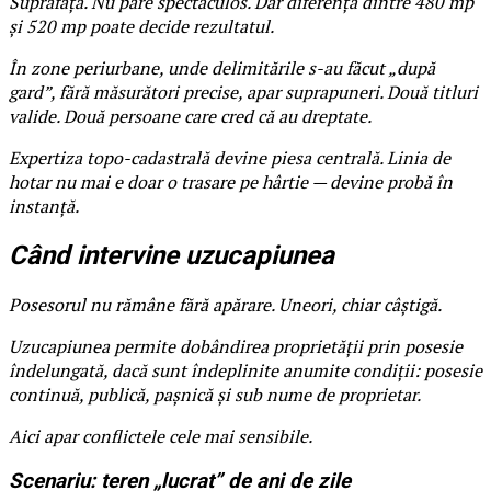
Suprafața. Nu pare spectaculos. Dar diferența dintre 480 mp
și 520 mp poate decide rezultatul.
În zone periurbane, unde delimitările s-au făcut „după
gard”, fără măsurători precise, apar suprapuneri. Două titluri
valide. Două persoane care cred că au dreptate.
Expertiza topo-cadastrală devine piesa centrală. Linia de
hotar nu mai e doar o trasare pe hârtie — devine probă în
instanță.
Când intervine uzucapiunea
Posesorul nu rămâne fără apărare. Uneori, chiar câștigă.
Uzucapiunea permite dobândirea proprietății prin posesie
îndelungată, dacă sunt îndeplinite anumite condiții: posesie
continuă, publică, pașnică și sub nume de proprietar.
Aici apar conflictele cele mai sensibile.
Scenariu: teren „lucrat” de ani de zile