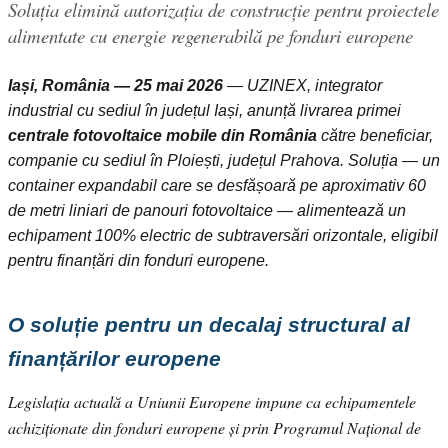
Soluția elimină autorizația de construcție pentru proiectele
alimentate cu energie regenerabilă pe fonduri europene
Iași, România — 25 mai 2026
— UZINEX, integrator
industrial cu sediul în județul Iași, anunță livrarea primei
centrale fotovoltaice mobile din România
către beneficiar,
companie cu sediul în Ploiești, județul Prahova. Soluția — un
container expandabil care se desfășoară pe aproximativ 60
de metri liniari de panouri fotovoltaice — alimentează un
echipament 100% electric de subtraversări orizontale, eligibil
pentru finanțări din fonduri europene.
O soluție pentru un decalaj structural al
finanțărilor europene
Legislația actuală a Uniunii Europene impune ca echipamentele
achiziționate din fonduri europene și prin Programul Național de