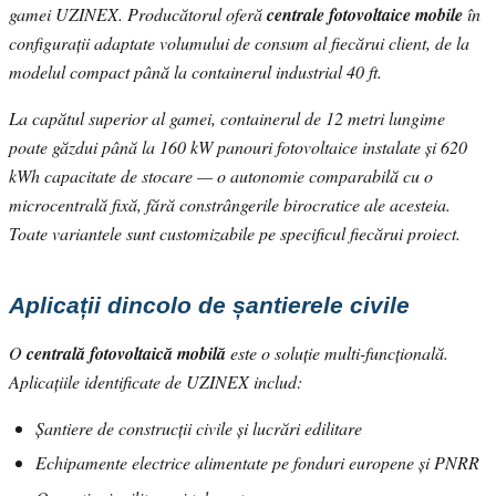
gamei UZINEX. Producătorul oferă
centrale fotovoltaice mobile
în
configurații adaptate volumului de consum al fiecărui client, de la
modelul compact până la containerul industrial 40 ft.
La capătul superior al gamei, containerul de 12 metri lungime
poate găzdui până la 160 kW panouri fotovoltaice instalate și 620
kWh capacitate de stocare — o autonomie comparabilă cu o
microcentrală fixă, fără constrângerile birocratice ale acesteia.
Toate variantele sunt customizabile pe specificul fiecărui proiect.
Aplicații dincolo de șantierele civile
O
centrală fotovoltaică mobilă
este o soluție multi-funcțională.
Aplicațiile identificate de UZINEX includ:
Șantiere de construcții civile și lucrări edilitare
Echipamente electrice alimentate pe fonduri europene și PNRR