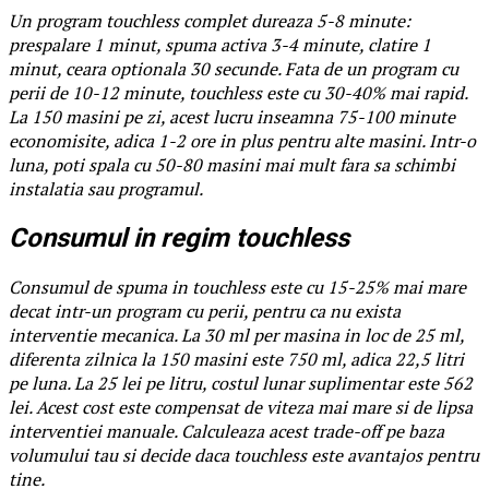
Un program touchless complet dureaza 5-8 minute:
prespalare 1 minut, spuma activa 3-4 minute, clatire 1
minut, ceara optionala 30 secunde. Fata de un program cu
perii de 10-12 minute, touchless este cu 30-40% mai rapid.
La 150 masini pe zi, acest lucru inseamna 75-100 minute
economisite, adica 1-2 ore in plus pentru alte masini. Intr-o
luna, poti spala cu 50-80 masini mai mult fara sa schimbi
instalatia sau programul.
Consumul in regim touchless
Consumul de spuma in touchless este cu 15-25% mai mare
decat intr-un program cu perii, pentru ca nu exista
interventie mecanica. La 30 ml per masina in loc de 25 ml,
diferenta zilnica la 150 masini este 750 ml, adica 22,5 litri
pe luna. La 25 lei pe litru, costul lunar suplimentar este 562
lei. Acest cost este compensat de viteza mai mare si de lipsa
interventiei manuale. Calculeaza acest trade-off pe baza
volumului tau si decide daca touchless este avantajos pentru
tine.