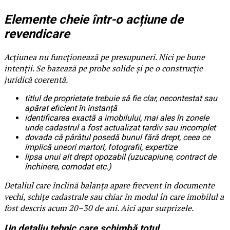
Elemente cheie într-o acțiune de
revendicare
Acțiunea nu funcționează pe presupuneri. Nici pe bune
intenții. Se bazează pe probe solide și pe o construcție
juridică coerentă.
titlul de proprietate trebuie să fie clar, necontestat sau
apărat eficient în instanță
identificarea exactă a imobilului, mai ales în zonele
unde cadastrul a fost actualizat tardiv sau incomplet
dovada că pârâtul posedă bunul fără drept, ceea ce
implică uneori martori, fotografii, expertize
lipsa unui alt drept opozabil (uzucapiune, contract de
închiriere, comodat etc.)
Detaliul care înclină balanța apare frecvent în documente
vechi, schițe cadastrale sau chiar în modul în care imobilul a
fost descris acum 20–30 de ani. Aici apar surprizele.
Un detaliu tehnic care schimbă totul