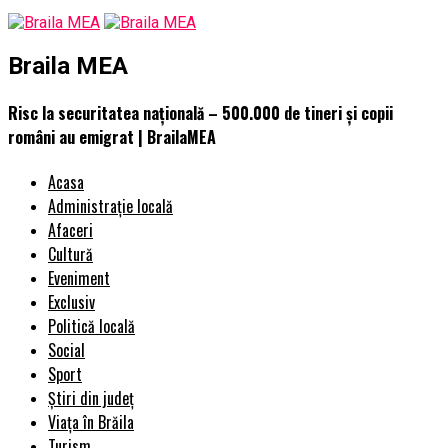
Braila MEA
Risc la securitatea naţională – 500.000 de tineri şi copii
români au emigrat | BrailaMEA
Acasa
Administrație locală
Afaceri
Cultură
Eveniment
Exclusiv
Politică locală
Social
Sport
Știri din județ
Viața în Brăila
Turism