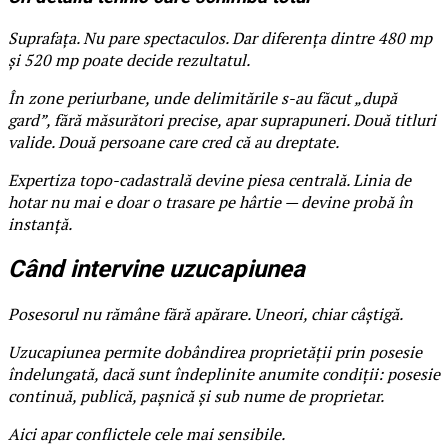
Suprafața. Nu pare spectaculos. Dar diferența dintre 480 mp
și 520 mp poate decide rezultatul.
În zone periurbane, unde delimitările s-au făcut „după
gard”, fără măsurători precise, apar suprapuneri. Două titluri
valide. Două persoane care cred că au dreptate.
Expertiza topo-cadastrală devine piesa centrală. Linia de
hotar nu mai e doar o trasare pe hârtie — devine probă în
instanță.
Când intervine uzucapiunea
Posesorul nu rămâne fără apărare. Uneori, chiar câștigă.
Uzucapiunea permite dobândirea proprietății prin posesie
îndelungată, dacă sunt îndeplinite anumite condiții: posesie
continuă, publică, pașnică și sub nume de proprietar.
Aici apar conflictele cele mai sensibile.