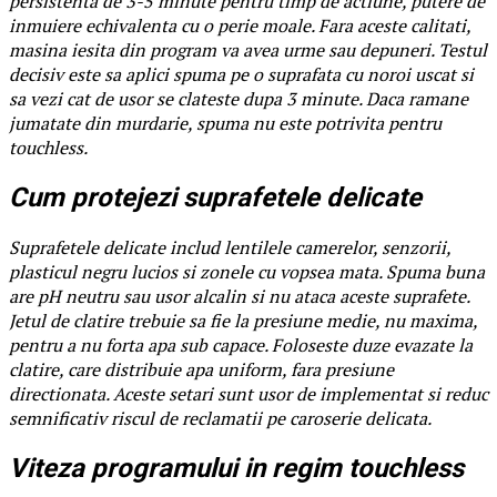
persistenta de 3-5 minute pentru timp de actiune, putere de
inmuiere echivalenta cu o perie moale. Fara aceste calitati,
masina iesita din program va avea urme sau depuneri. Testul
decisiv este sa aplici spuma pe o suprafata cu noroi uscat si
sa vezi cat de usor se clateste dupa 3 minute. Daca ramane
jumatate din murdarie, spuma nu este potrivita pentru
touchless.
Cum protejezi suprafetele delicate
Suprafetele delicate includ lentilele camerelor, senzorii,
plasticul negru lucios si zonele cu vopsea mata. Spuma buna
are pH neutru sau usor alcalin si nu ataca aceste suprafete.
Jetul de clatire trebuie sa fie la presiune medie, nu maxima,
pentru a nu forta apa sub capace. Foloseste duze evazate la
clatire, care distribuie apa uniform, fara presiune
directionata. Aceste setari sunt usor de implementat si reduc
semnificativ riscul de reclamatii pe caroserie delicata.
Viteza programului in regim touchless