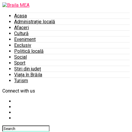
Acasa
Administrație locală
Afaceri
Cultură
Eveniment
Exclusiv
Politică locală
Social
Sport
Știri din județ
Viața în Brăila
Turism
Connect with us