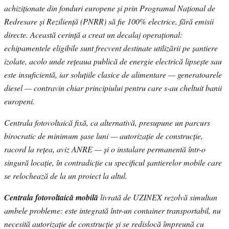
achiziționate din fonduri europene și prin Programul Național de
Redresare și Reziliență (PNRR) să fie 100% electrice, fără emisii
directe. Această cerință a creat un decalaj operațional:
echipamentele eligibile sunt frecvent destinate utilizării pe șantiere
izolate, acolo unde rețeaua publică de energie electrică lipsește sau
este insuficientă, iar soluțiile clasice de alimentare — generatoarele
diesel — contravin chiar principiului pentru care s-au cheltuit banii
europeni.
Centrala fotovoltaică fixă, ca alternativă, presupune un parcurs
birocratic de minimum șase luni — autorizație de construcție,
racord la rețea, aviz ANRE — și o instalare permanentă într-o
singură locație, în contradicție cu specificul șantierelor mobile care
se relochează de la un proiect la altul.
Centrala fotovoltaică mobilă
livrată de UZINEX rezolvă simultan
ambele probleme: este integrată într-un container transportabil, nu
necesită autorizație de construcție și se redislocă împreună cu