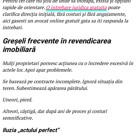
Pentru cei care nu știu de unde să înceapă, există și opțiuni
rapide de orientare.
O intrebare juridica gratuita
poate
clarifica direcția inițială, fără costuri și fără angajamente,
aici gasesti un avocat online gratuit gata sa iti raspunda la
intrebari.
Greșeli frecvente în revendicarea
imobiliară
Mulți proprietari pornesc acțiunea cu o încredere excesivă în
actele lor. Apoi apar problemele.
Se bazează pe contracte incomplete. Ignoră situația din
teren. Subestimează apărarea pârâtului.
Uneori, pierd.
Alteori, câștigă, dar după ani de proces și costuri
semnificative.
Iluzia „actului perfect”