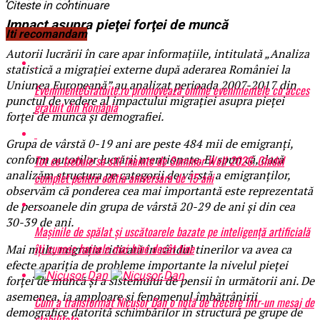
Citeste in continuare
Impact asupra pieţei forţei de muncă
Iti recomandam
Autorii lucrării în care apar informaţiile, intitulată „Analiza
statistică a migraţiei externe după aderarea României la
Uniunea Europeană” au analizat perioada 2007-2017 din
EvenimenteGratuite.ro promovează online evenimentele cu acces
punctul de vedere al impactului migraţiei asupra pieţei
gratuit din România
forţei de muncă şi demografiei.
Grupa de vârstă 0-19 ani are peste 484 mii de emigranţi,
conform autorilor lucrării menţionate. Ei spun că, dacă
Tot ce trebuie sa stii inainte de Summer Well 2026. Ghidul
analizăm structura pe categorii de vârstă a emigranţilor,
complet pentru editia aniversara de 15 ani
observăm că ponderea cea mai importantă este reprezentată
de persoanele din grupa de vârstă 20-29 de ani şi din cea
30-39 de ani.
Mașinile de spălat și uscătoarele bazate pe inteligență artificială
îți cunosc hainele mai bine decât tine
Mai mult, migraţia ridicată în rândul tinerilor va avea ca
efecte apariţia de probleme importante la nivelul pieţei
forţei de muncă şi a sistemului de pensii în următorii ani. De
asemenea, ia amploare şi fenomenul îmbătrânirii
Cum a transformat Nicușor Dan o notă de trecere într-un mesaj de
demografice datorită schimbărilor în structură pe grupe de
stabilitate