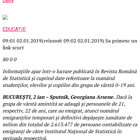
Deny
EDUCAȚIE
09:01 02.01.2019
(reînnoit 09:02 02.01.2019)
Sa primesc un
link scurt
80
0
0
Informaţiile apar într-o lucrare publicată în Revista Română
de Statistică şi cuprind date referitoare la numărul
studenţilor, elevilor şi copiilor din grupa de vârstă 0-19 ani.
BUCUREŞTI, 2 ian – Sputnik, Georgiana Arsene.
Dacă la
grupa de vârstă amintită se adaugă şi persoanele de 21,
respectiv, 22 de ani, care au emigrat, atunci numărul
emigranţilor temporari şi definitivi depăşeşte jumătate de
milion din totalul de 2.613.477 de persoane contabilizate ca
emigranţi de către Institutul Naţional de Statistică în
perioada respectivă.