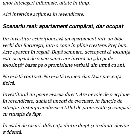
unor înțelegeri informale, uitate în timp.
Aici intervine acțiunea în revendicare.
Scenariu real: apartament cumpărat, dar ocupat
Un investitor achiziționează un apartament într-un bloc
vechi din București, într-o zonă în plină creștere. Preț bun.
Acte aparent în regulă. După semnare, descoperă că locuința
este ocupată de o persoană care invocă un „drept de
folosință” bazat pe o promisiune verbală din urmă cu ani.
Nu există contract. Nu există termen clar. Doar prezența
fizică.
Investitorul nu poate evacua direct. Are nevoie de o acțiune
în revendicare, dublată uneori de evacuare, în funcție de
situație. Instanța analizează titlul de proprietate și compară
cu situația de fapt.
În astfel de cazuri, diferența dintre drept și realitate devine
evidentă.