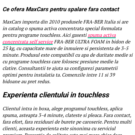
Ce ofera MaxCars pentru spalare fara contact
MaxCars importa din 2010 produsele FRA-BER Italia si are
in catalog o spuma activa concentrata special formulata
pentru programe touchless. Aici gasesti
spuma activa
concentrata self service
FRA-BER ULTRA FOAM in bidon de
25 kg, cu capacitate mare de inmuiere si persistenta de 3-5
minute. Produsul este compatibil cu apa de duritate medie si
cu programe touchless care folosesc presiune medie la
clatire. Consultantii te ajuta sa configurezi parametrii
optimi pentru instalatia ta. Comenzile intre 11 si 39
bidoane au pret redus.
Experienta clientului in touchless
Clientul intra in boxa, alege programul touchless, aplica
spuma, asteapta 3-4 minute, clateste si pleaca. Fara contact,
fara efort, fara reziduuri de burete pe caroserie. Pentru multi
clienti, aceasta experienta este sinonima cu serviciul
premium. Perceptia de calitate este mai mare chiar daca