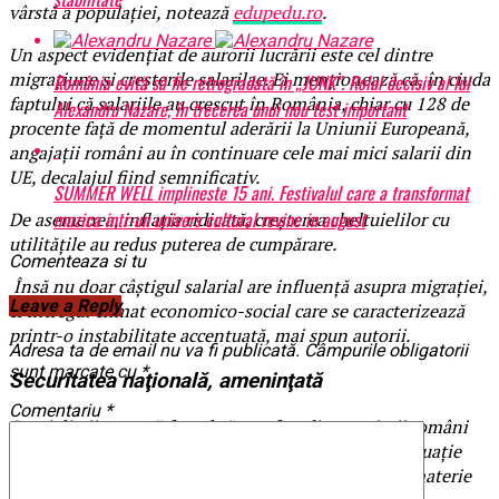
vârstă a populaţiei, notează
edupedu.ro
.
Un aspect evidenţiat de aurorii lucrării este cel dintre
migraţiune şi creşterile salarilae. Ei menţionează că, în ciuda
România evită să fie retrogradată în „JUNK”. Rolul decisiv al lui
faptului că salariile au crescut în România, chiar cu 128 de
Alexandru Nazare, în trecerea unui nou test important
procente faţă de momentul aderării la Uniunii Europeană,
angajaţii români au în continuare cele mai mici salarii din
UE, decalajul fiind semnificativ.
SUMMER WELL implineste 15 ani. Festivalul care a transformat
muzica intr-un univers cultural revine in august
De asemenea, inflaţia ridicată, creşterea cheltuielilor cu
utilităţile au redus puterea de cumpărare.
Comenteaza si tu
Însă nu doar câştigul salarial are influenţă asupra migraţiei,
Leave a Reply
ci întregul climat economico-social care se caracterizează
printr-o instabilitate accentuată, mai spun autorii.
Adresa ta de email nu va fi publicată.
Câmpurile obligatorii
sunt marcate cu
*
Securitatea naţională, ameninţată
Comentariu
*
Specialiştii spun că faptul că un sfert din angajaţii români
sunt săraci, potrivit datelor EUROSTAT, descrie o situaţie
socioeconomică unde intervenţia decidenţilor în materie