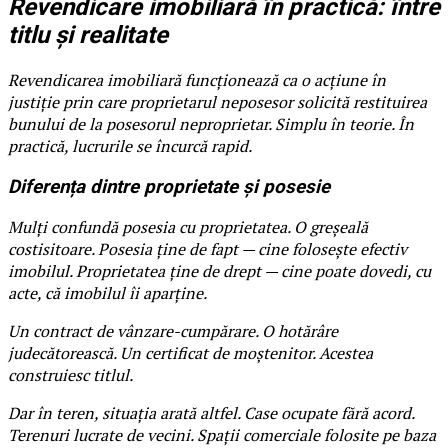
Revendicare imobiliară în practică: între
titlu și realitate
Revendicarea imobiliară funcționează ca o acțiune în
justiție prin care proprietarul neposesor solicită restituirea
bunului de la posesorul neproprietar. Simplu în teorie. În
practică, lucrurile se încurcă rapid.
Diferența dintre proprietate și posesie
Mulți confundă posesia cu proprietatea. O greșeală
costisitoare. Posesia ține de fapt — cine folosește efectiv
imobilul. Proprietatea ține de drept — cine poate dovedi, cu
acte, că imobilul îi aparține.
Un contract de vânzare-cumpărare. O hotărâre
judecătorească. Un certificat de moștenitor. Acestea
construiesc titlul.
Dar în teren, situația arată altfel. Case ocupate fără acord.
Terenuri lucrate de vecini. Spații comerciale folosite pe baza