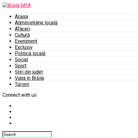
Acasa
Administrație locală
Afaceri
Cultură
Eveniment
Exclusiv
Politică locală
Social
Sport
Știri din județ
Viața în Brăila
Turism
Connect with us