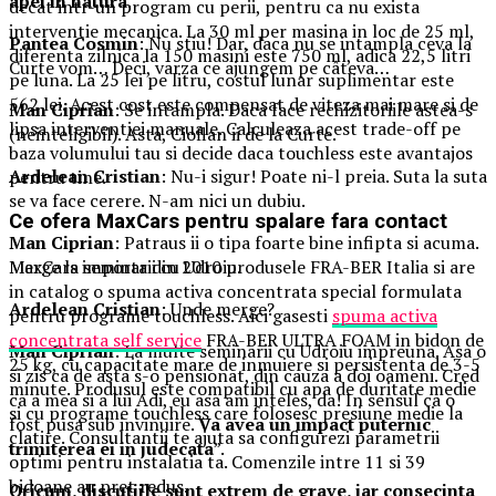
apei in natura
.
decat intr-un program cu perii, pentru ca nu exista
interventie mecanica. La 30 ml per masina in loc de 25 ml,
Pantea Cosmin
: Nu stiu! Dar, daca nu se intampla ceva la
diferenta zilnica la 150 masini este 750 ml, adica 22,5 litri
Curte vom… Deci, varza ce ajungem pe câteva…
pe luna. La 25 lei pe litru, costul lunar suplimentar este
562 lei. Acest cost este compensat de viteza mai mare si de
Man Ciprian
: Se intampla. Daca face rechizitoriile astea-s
lipsa interventiei manuale. Calculeaza acest trade-off pe
(neinteligibil). Asta, Cioflan ii de la Curte.
baza volumului tau si decide daca touchless este avantajos
Ardelean Cristian
: Nu-i sigur! Poate ni-l preia. Suta la suta
pentru tine.
se va face cerere. N-am nici un dubiu.
Ce ofera MaxCars pentru spalare fara contact
Man Ciprian
: Patraus ii o tipa foarte bine infipta si acuma.
Merge la seminarii cu Udroiu.
MaxCars importa din 2010 produsele FRA-BER Italia si are
in catalog o spuma activa concentrata special formulata
Ardelean Cristian
: Unde merge?
pentru programe touchless. Aici gasesti
spuma activa
concentrata self service
FRA-BER ULTRA FOAM in bidon de
Man Ciprian
: La multe seminarii cu Udroiu impreuna. Asa o
25 kg, cu capacitate mare de inmuiere si persistenta de 3-5
si zis ca de asta s-o pensionat, din cauza a doi oameni. Cred
minute. Produsul este compatibil cu apa de duritate medie
ca a mea si a lui Adi, eu asa am inteles, da! In sensul ca o
si cu programe touchless care folosesc presiune medie la
fost pusa sub invinuire.
Va avea un impact puternic
clatire. Consultantii te ajuta sa configurezi parametrii
trimiterea ei in judecata
”.
optimi pentru instalatia ta. Comenzile intre 11 si 39
bidoane au pret redus.
Oricum, discutiile sunt extrem de grave, iar consecinta