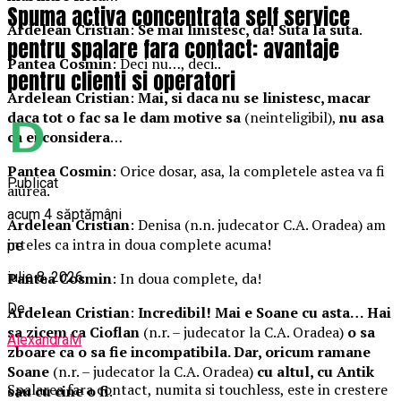
Spuma activa concentrata self service
Ardelean Cristian
:
Se mai linistesc, da! Suta la suta
.
pentru spalare fara contact: avantaje
Pantea Cosmin
: Deci nu…, deci..
pentru clienti si operatori
Ardelean Cristian
:
Mai, si daca nu se linistesc, macar
daca tot o fac sa le dam motive sa
(neinteligibil),
nu asa
ca ei considera
…
Pantea Cosmin
: Orice dosar, asa, la completele astea va fi
Publicat
aiurea.
acum 4 săptămâni
Ardelean Cristian
: Denisa (n.n. judecator C.A. Oradea) am
inteles ca intra in doua complete acuma!
pe
iulie 8, 2026
Pantea Cosmin
: In doua complete, da!
De
Ardelean Cristian
:
Incredibil! Mai e Soane cu asta… Hai
sa zicem ca Cioflan
(n.r. – judecator la C.A. Oradea)
o sa
AlexandraM
zboare ca o sa fie incompatibila. Dar, oricum ramane
Soane
(n.r. – judecator la C.A. Oradea)
cu altul, cu Antik
Spalarea fara contact, numita si touchless, este in crestere
sau cu cine o fi
.