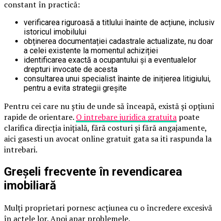
constant în practică:
verificarea riguroasă a titlului înainte de acțiune, inclusiv
istoricul imobilului
obținerea documentației cadastrale actualizate, nu doar
a celei existente la momentul achiziției
identificarea exactă a ocupantului și a eventualelor
drepturi invocate de acesta
consultarea unui specialist înainte de inițierea litigiului,
pentru a evita strategii greșite
Pentru cei care nu știu de unde să înceapă, există și opțiuni
rapide de orientare.
O intrebare juridica gratuita
poate
clarifica direcția inițială, fără costuri și fără angajamente,
aici gasesti un avocat online gratuit gata sa iti raspunda la
intrebari.
Greșeli frecvente în revendicarea
imobiliară
Mulți proprietari pornesc acțiunea cu o încredere excesivă
în actele lor. Apoi apar problemele.