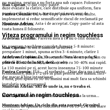
nu maxima, pentru a nu forta apa sub capace. Foloseste
Man Ciprian
: O dat copy-paste.
duze evazate la clatire, care distribuie apa uniform, fara
presiune directionata. Aceste setari sunt usor de
Pantea Cosmin
: Da, o dat copy-paste ca erau multe.
implementat si reduc semnificativ riscul de reclamatii pe
Muntean Adrian
: Asta-i de acceptat. Copy-paste-ul asta
caroserie delicata.
toata lumea il foloseste.
Viteza programului in regim touchless
Ardelean Cristian
: Parerea mea ii ca nu o citit dosarul.
Un program touchless complet dureaza 5-8 minute:
Man Ciprian
: Si noi il luam de la ofiteri.
prespalare 1 minut, spuma activa 3-4 minute, clatire 1
Ardelean Cristian
: Da, da…exact. Pana la urma da.
Si
minut, ceara optionala 30 secunde. Fata de un program cu
ofiterii il iau de la SRI, deci
…(rade).
perii de 10-12 minute, touchless este cu 30-40% mai rapid.
La 150 masini pe zi, acest lucru inseamna 75-100 minute
Pantea Cosmin
: El ii…, el vorbeste…Chiar daca nu-i atent,
economisite, adica 1-2 ore in plus pentru alte masini. Intr-
dar macar ii bine intentionat.
o luna, poti spala cu 50-80 masini mai mult fara sa schimbi
instalatia sau programul.
Muntean Adrian
:
SRI de unde ia, nu e treaba ei
.
Consumul in regim touchless
Man Ciprian
: Iau tot de la ofiteri. Deci, pana la urma…
Muntean Adrian
:
Un ciclu din asta normal. Circuitul
Consumul de spuma in touchless este cu 15-25% mai mare