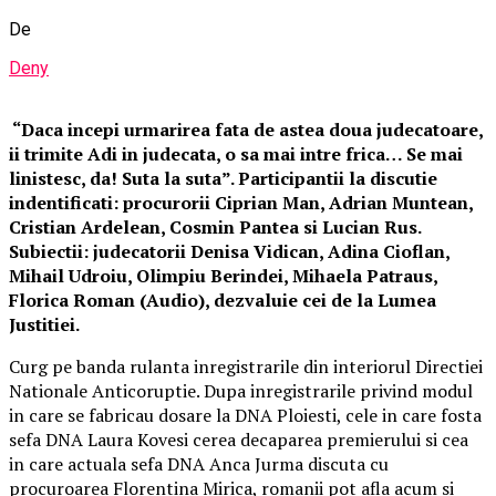
De
Deny
“Daca incepi urmarirea fata de astea doua judecatoare,
ii trimite Adi in judecata, o sa mai intre frica… Se mai
linistesc, da! Suta la suta”. Participantii la discutie
indentificati: procurorii Ciprian Man, Adrian Muntean,
Cristian Ardelean, Cosmin Pantea si Lucian Rus.
Subiectii: judecatorii Denisa Vidican, Adina Cioflan,
Mihail Udroiu, Olimpiu Berindei, Mihaela Patraus,
Florica Roman (Audio), dezvaluie cei de la Lumea
Justitiei.
Curg pe banda rulanta inregistrarile din interiorul Directiei
Nationale Anticoruptie. Dupa inregistrarile privind modul
in care se fabricau dosare la DNA Ploiesti, cele in care fosta
sefa DNA Laura Kovesi cerea decaparea premierului si cea
in care actuala sefa DNA Anca Jurma discuta cu
procuroarea Florentina Mirica, romanii pot afla acum si