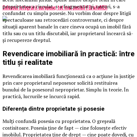
proprietatea a circulat, s-a fragmentat și, uneori, s-a
Colapsul integrării europene, tot mai posibil | BrailaMEA
confundat cu simpla posesie. Nu vorbim doar despre litigii
spectaculoase sau retrocedări controversate, ci despre
situații aparent banale în care cineva ocupă un imobil fără
titlu sau cu un titlu discutabil, iar proprietarul încearcă să-
și recupereze dreptul.
Revendicare imobiliară în practică: între
titlu și realitate
Revendicarea imobiliară funcționează ca o acțiune în justiție
prin care proprietarul neposesor solicită restituirea
bunului de la posesorul neproprietar. Simplu în teorie. În
practică, lucrurile se încurcă rapid.
Diferența dintre proprietate și posesie
Mulți confundă posesia cu proprietatea. O greșeală
costisitoare. Posesia ține de fapt — cine folosește efectiv
imobilul. Proprietatea ține de drept — cine poate dovedi, cu