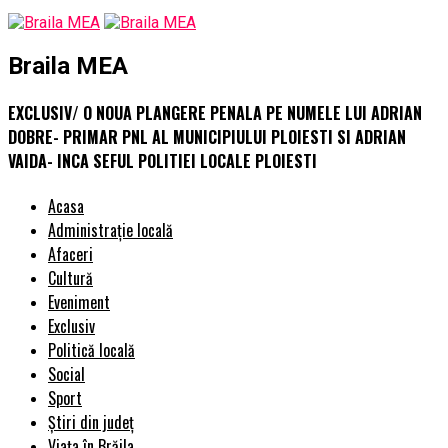
Braila MEA
EXCLUSIV/ O NOUA PLANGERE PENALA PE NUMELE LUI ADRIAN
DOBRE- PRIMAR PNL AL MUNICIPIULUI PLOIESTI SI ADRIAN
VAIDA- INCA SEFUL POLITIEI LOCALE PLOIESTI
Acasa
Administrație locală
Afaceri
Cultură
Eveniment
Exclusiv
Politică locală
Social
Sport
Știri din județ
Viața în Brăila