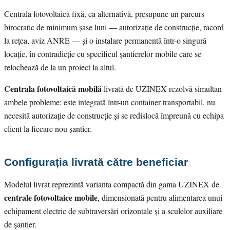
Centrala fotovoltaică fixă, ca alternativă, presupune un parcurs
birocratic de minimum șase luni — autorizație de construcție, racord
la rețea, aviz ANRE — și o instalare permanentă într-o singură
locație, în contradicție cu specificul șantierelor mobile care se
relochează de la un proiect la altul.
Centrala fotovoltaică mobilă
livrată de UZINEX rezolvă simultan
ambele probleme: este integrată într-un container transportabil, nu
necesită autorizație de construcție și se redislocă împreună cu echipa
client la fiecare nou șantier.
Configurația livrată către beneficiar
Modelul livrat reprezintă varianta compactă din gama UZINEX de
centrale fotovoltaice mobile
, dimensionată pentru alimentarea unui
echipament electric de subtraversări orizontale și a sculelor auxiliare
de șantier.