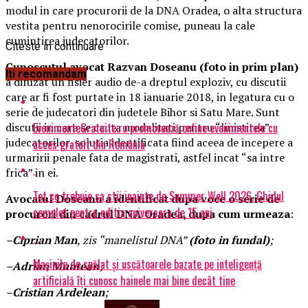
modul in care procurorii de la DNA Oradea, o alta structura
vestita pentru nenorocirile comise, puneau la cale
cumintirea judecatorilor.
Citeste in continuare
Cunoscutul avocat Razvan Doseanu
(foto in prim plan)
Iti recomandam
a difuzat un fisier audio de-a dreptul exploziv, cu discutii
care ar fi fost purtate in 18 ianuarie 2018, in legatura cu o
serie de judecatori din judetele Bihor si Satu Mare. Sunt
EvenimenteGratuite.ro promovează online evenimentele cu
discutii in care se cauta modalitati pentru “linistirea”
judecatorilor, solutia identificata fiind aceea de incepere a
acces gratuit din România
urmaririi penale fata de magistrati, astfel incat “sa intre
frica” in ei.
Tot ce trebuie sa stii inainte de Summer Well 2026. Ghidul
Avocatul Doseanu a identificat dupa voce o serie de
complet pentru editia aniversara de 15 ani
procurori din cadrul DNA Oradea, dupa cum urmeaza
:
–
Ciprian Man
, zis “manelistul DNA”
(foto in fundal)
;
Mașinile de spălat și uscătoarele bazate pe inteligență
–
Adrian Muntean
;
artificială îți cunosc hainele mai bine decât tine
–
Cristian Ardelean
;