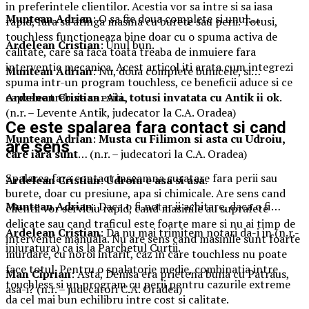
in preferintele clientilor. Acestia vor sa intre si sa iasa
Muntean Adrian
: O sa fie doua complete si unul….
rapid, fara sa atinga masina cu burete sau perii. Totusi,
touchless functioneaza bine doar cu o spuma activa de
Ardelean Cristian
: Unul bun.
calitate, care sa faca toata treaba de inmuiere fara
interventie mecanica. Acest articol iti arata cum integrezi
Muntean Adrian
: Nu, doua complete bunicele, si…
spuma intr-un program touchless, ce beneficii aduce si ce
capcane trebuie sa eviti.
Ardelean Cristian
:
Aia, totusi invatata cu Antik ii ok
.
(n.r. – Levente Antik, judecator la C.A. Oradea)
Ce este spalarea fara contact si cand
Muntean Adrian
:
Musta cu Filimon si asta cu Udroiu,
are sens
care iara sunt
… (n.r. – judecatori la C.A. Oradea)
Spalarea fara contact inseamna curatare fara perii sau
Ardelean Cristian
:
Udroiu e asa si asa
.
burete, doar cu presiune, apa si chimicale. Are sens cand
Muntean Adrian
: Daca o fi notar ii achitare, daca o fi…
clientii vor serviciu rapid, cand masinile au suprafete
delicate sau cand traficul este foarte mare si nu ai timp de
Ardelean Cristian
: Da nu mai trimitem notari da-i in (n.r.-
interventie manuala. Nu are sens cand masinile sunt foarte
injuratura) ca is la Parchetul Curtii.
murdare, cu noroi intarit, caz in care touchless nu poate
face totul. Pentru o spalatorie medie, combinatia intre
Man Ciprian
: Asta, Denisa era prietena buna cu Patraus,
touchless si un program cu perii pentru cazurile extreme
asa-i? (n.r. – judecatori C.A. Oradea)
da cel mai bun echilibru intre cost si calitate.