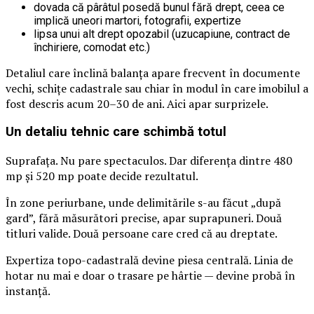
dovada că pârâtul posedă bunul fără drept, ceea ce
implică uneori martori, fotografii, expertize
lipsa unui alt drept opozabil (uzucapiune, contract de
închiriere, comodat etc.)
Detaliul care înclină balanța apare frecvent în documente
vechi, schițe cadastrale sau chiar în modul în care imobilul a
fost descris acum 20–30 de ani. Aici apar surprizele.
Un detaliu tehnic care schimbă totul
Suprafața. Nu pare spectaculos. Dar diferența dintre 480
mp și 520 mp poate decide rezultatul.
În zone periurbane, unde delimitările s-au făcut „după
gard”, fără măsurători precise, apar suprapuneri. Două
titluri valide. Două persoane care cred că au dreptate.
Expertiza topo-cadastrală devine piesa centrală. Linia de
hotar nu mai e doar o trasare pe hârtie — devine probă în
instanță.