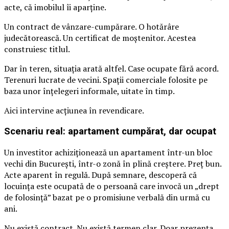
acte, că imobilul îi aparține.
Un contract de vânzare-cumpărare. O hotărâre
judecătorească. Un certificat de moștenitor. Acestea
construiesc titlul.
Dar în teren, situația arată altfel. Case ocupate fără acord.
Terenuri lucrate de vecini. Spații comerciale folosite pe
baza unor înțelegeri informale, uitate în timp.
Aici intervine acțiunea în revendicare.
Scenariu real: apartament cumpărat, dar ocupat
Un investitor achiziționează un apartament într-un bloc
vechi din București, într-o zonă în plină creștere. Preț bun.
Acte aparent în regulă. După semnare, descoperă că
locuința este ocupată de o persoană care invocă un „drept
de folosință” bazat pe o promisiune verbală din urmă cu
ani.
Nu există contract. Nu există termen clar. Doar prezența