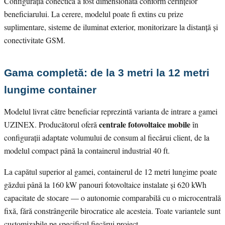
Configurația conectică a fost dimensionată conform cerințelor
beneficiarului. La cerere, modelul poate fi extins cu prize
suplimentare, sisteme de iluminat exterior, monitorizare la distanță și
conectivitate GSM.
Gama completă: de la 3 metri la 12 metri
lungime container
Modelul livrat către beneficiar reprezintă varianta de intrare a gamei
centrale fotovoltaice mobile
UZINEX. Producătorul oferă
în
configurații adaptate volumului de consum al fiecărui client, de la
modelul compact până la containerul industrial 40 ft.
La capătul superior al gamei, containerul de 12 metri lungime poate
găzdui până la 160 kW panouri fotovoltaice instalate și 620 kWh
capacitate de stocare — o autonomie comparabilă cu o microcentrală
fixă, fără constrângerile birocratice ale acesteia. Toate variantele sunt
customizabile pe specificul fiecărui proiect.