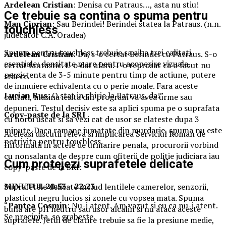
Ardelean Cristian
: Denisa cu Patraus…, asta nu stiu!
Ce trebuie sa contina o spuma pentru
Man Ciprian
: Sau Berindei! Berindei statea la Patraus. (n.n.
touchless
judecator C.A. Oradea)
Spuma pentru touchless trebuie sa aiba trei calitati
Ardelean Cristian
: Da, s-o certat Berindei cu Patraus. S-o
esentiale: densitate mare pentru acoperire vizuala,
certat fantastic. L-o dat afara. I-o reprosat ca o facut nu
persistenta de 3-5 minute pentru timp de actiune, putere
stiu ce.
de inmuiere echivalenta cu o perie moale. Fara aceste
Lucian Rus
: O stat in chirie la Patraus, da!”
calitati, masina iesita din program va avea urme sau
depuneri. Testul decisiv este sa aplici spuma pe o suprafata
Copy-paste de la SRI
cu noroi uscat si sa vezi cat de usor se clateste dupa 3
minute. Daca ramane jumatate din murdarie, spuma nu este
Aceleasi discutii releva si implicarea Serviciul Roman de
potrivita pentru touchless.
Informatii in actele de urmarire penala, procurorii vorbind
cu nonsalanta de despre cum ofiterii de politie judiciara iau
Cum protejezi suprafetele delicate
copy-paste de la SRI:
MINUTUL 20:53 – 22:23
Suprafetele delicate includ lentilele camerelor, senzorii,
plasticul negru lucios si zonele cu vopsea mata. Spuma
“
Pantea Cosmin
: Nu-i atent. Am vazut si eu ca nu-i atent.
buna are pH neutru sau usor alcalin si nu ataca aceste
Se precipita, se grabeste.
suprafete. Jetul de clatire trebuie sa fie la presiune medie,