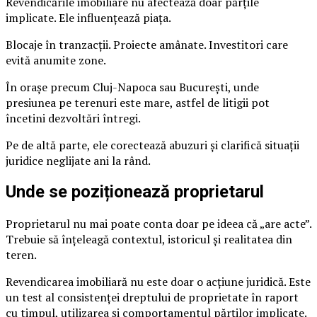
Revendicările imobiliare nu afectează doar părțile
implicate. Ele influențează piața.
Blocaje în tranzacții. Proiecte amânate. Investitori care
evită anumite zone.
În orașe precum Cluj-Napoca sau București, unde
presiunea pe terenuri este mare, astfel de litigii pot
încetini dezvoltări întregi.
Pe de altă parte, ele corectează abuzuri și clarifică situații
juridice neglijate ani la rând.
Unde se poziționează proprietarul
Proprietarul nu mai poate conta doar pe ideea că „are acte”.
Trebuie să înțeleagă contextul, istoricul și realitatea din
teren.
Revendicarea imobiliară nu este doar o acțiune juridică. Este
un test al consistenței dreptului de proprietate în raport
cu timpul, utilizarea și comportamentul părților implicate.