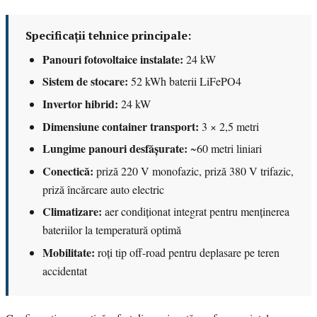
Specificații tehnice principale:
Panouri fotovoltaice instalate:
24 kW
Sistem de stocare:
52 kWh baterii LiFePO4
Invertor hibrid:
24 kW
Dimensiune container transport:
3 × 2,5 metri
Lungime panouri desfășurate:
~60 metri liniari
Conectică:
priză 220 V monofazic, priză 380 V trifazic,
priză încărcare auto electric
Climatizare:
aer condiționat integrat pentru menținerea
bateriilor la temperatură optimă
Mobilitate:
roți tip off-road pentru deplasare pe teren
accidentat