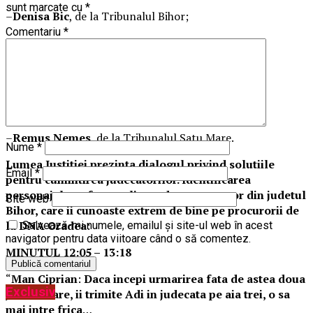
sunt marcate cu
*
–
Denisa Bic
, de la Tribunalul Bihor;
Comentariu
*
–
Vlad Marian
, fost judecator la Tribunalul Bihor,
transferat intre timp la alta instanta;
–
Simona Haiduc
, de la Tribunalul Satu Mare;
–
Laura Miclo
, de la Tribunalul Satu Mare;
–
Remus Nemes
, de la Tribunalul Satu Mare.
Nume
*
Lumea Justitiei prezinta dialogul privind solutiile
Email
*
pentru cumintirea judecatorilor. Identificarea
personajelor a fost realizata de un procuror din judetul
Site web
Bihor, care ii cunoaste extrem de bine pe procurorii de
la DNA Oradea
:
Salvează-mi numele, emailul și site-ul web în acest
navigator pentru data viitoare când o să comentez.
MINUTUL 12:05 – 13:18
“
Man Ciprian
:
Daca incepi urmarirea fata de astea doua
Exclusiv
judecatoare, ii trimite Adi in judecata pe aia trei, o sa
mai intre frica
…