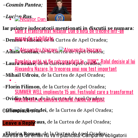
–
Cosmin Pantea
;
–
Lucian Rus
.
Iar printre judecatorii mentionati in discutii se numara
:
Cum a transformat Nicușor Dan o notă de trecere într-un
mesaj de stabilitate
–
Denisa Vidican
, de la Curtea de Apel Oradea;
–
Adina Cioflan
, de la Curtea de Apel Oradea;
România evită să fie retrogradată în „JUNK”. Rolul decisiv al lui
–
Laura Soane
, de la Curtea de Apel Oradea;
Alexandru Nazare, în trecerea unui nou test important
–
Mihail Udroiu
, de la Curtea de Apel Oradea;
–
Florin Filimon
, de la Curtea de Apel Oradea;
SUMMER WELL implineste 15 ani. Festivalul care a transformat
–
Ovidiu Musta
, de la Curtea de Apel Oradea;
muzica intr-un univers cultural revine in august
–
Olimpiu Berindei
, de la Curtea de Apel Oradea;
Comenteaza si tu
–
Mihaela Patraus
, de la Curtea de Apel Oradea;
Leave a Reply
–
Florica Roman
, de la Curtea de Apel Oradea;
Adresa ta de email nu va fi publicată.
Câmpurile obligatorii