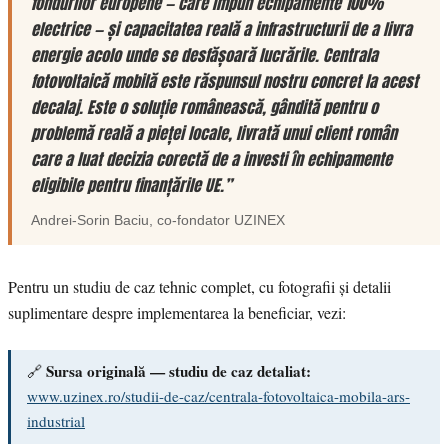
fondurilor europene — care impun echipamente 100%
electrice — și capacitatea reală a infrastructurii de a livra
energie acolo unde se desfășoară lucrările. Centrala
fotovoltaică mobilă este răspunsul nostru concret la acest
decalaj. Este o soluție românească, gândită pentru o
problemă reală a pieței locale, livrată unui client român
care a luat decizia corectă de a investi în echipamente
eligibile pentru finanțările UE.”
Andrei-Sorin Baciu
, co-fondator
UZINEX
Pentru un studiu de caz tehnic complet, cu fotografii și detalii
suplimentare despre implementarea la beneficiar, vezi:
Sursa originală — studiu de caz detaliat:
🔗
www.uzinex.ro/studii-de-caz/centrala-fotovoltaica-mobila-ars-
industrial