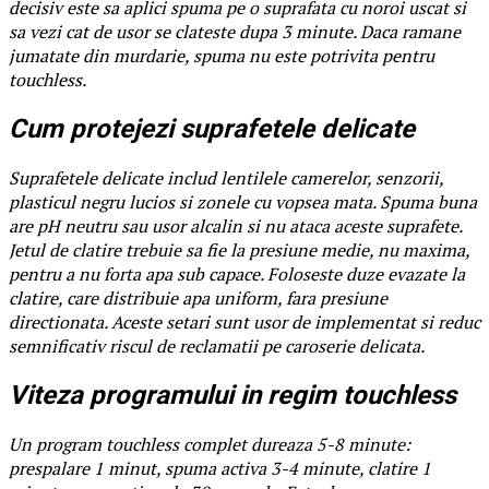
decisiv este sa aplici spuma pe o suprafata cu noroi uscat si
sa vezi cat de usor se clateste dupa 3 minute. Daca ramane
jumatate din murdarie, spuma nu este potrivita pentru
touchless.
Cum protejezi suprafetele delicate
Suprafetele delicate includ lentilele camerelor, senzorii,
plasticul negru lucios si zonele cu vopsea mata. Spuma buna
are pH neutru sau usor alcalin si nu ataca aceste suprafete.
Jetul de clatire trebuie sa fie la presiune medie, nu maxima,
pentru a nu forta apa sub capace. Foloseste duze evazate la
clatire, care distribuie apa uniform, fara presiune
directionata. Aceste setari sunt usor de implementat si reduc
semnificativ riscul de reclamatii pe caroserie delicata.
Viteza programului in regim touchless
Un program touchless complet dureaza 5-8 minute:
prespalare 1 minut, spuma activa 3-4 minute, clatire 1