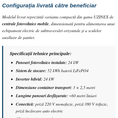
Configurația livrată către beneficiar
Modelul livrat reprezintă varianta compactă din gama UZINEX de
centrale fotovoltaice mobile
, dimensionată pentru alimentarea unui
echipament electric de subtraversări orizontale și a sculelor
auxiliare de șantier.
Specificații tehnice principale:
Panouri fotovoltaice instalate:
24 kW
Sistem de stocare:
52 kWh baterii LiFePO4
Invertor hibrid:
24 kW
Dimensiune container transport:
3 × 2,5 metri
Lungime panouri desfășurate:
~60 metri liniari
Conectică:
priză 220 V monofazic, priză 380 V trifazic,
priză încărcare auto electric