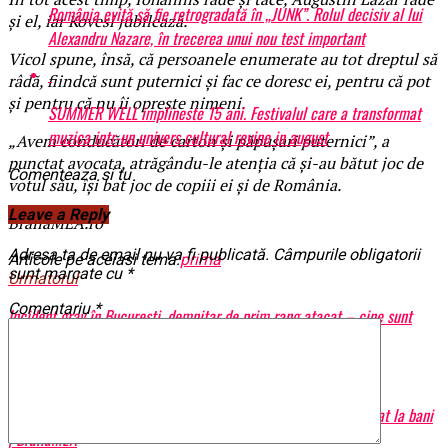
România evită să fie retrogradată în „JUNK”. Rolul decisiv al lui
şi el, iar Kovesi jubilează.
Alexandru Nazare, în trecerea unui nou test important
Vicol spune, însă, că persoanele enumerate au tot dreptul să
râdă, fiindcă sunt puternici şi fac ce doresc ei, pentru că pot
şi pentru că nu îi opreşte nimeni.
SUMMER WELL implineste 15 ani. Festivalul care a transformat
muzica intr-un univers cultural revine in august
„Avem conducători de carton şi păpuşari puternici”, a
punctat avocata, atrăgându-le atenţia că şi-au bătut joc de
Comenteaza si tu
votul său, îşi bat joc de copiii ei şi de România.
Leave a Reply
BrailaMEA.ro
Adresa ta de email nu va fi publicată.
Câmpurile obligatorii
Articole pe aceiasi tema:
prima
sunt marcate cu
*
Urmatorul
Comentariu
*
Incident grav în București, demnitar de prim rang atacat – cine sunt
făptașii | BrailaMEA
Nu ratati
Cheltuieli exorbitante de Revelion – turiştii români nu s-au uitat la bani
| BrailaMEA