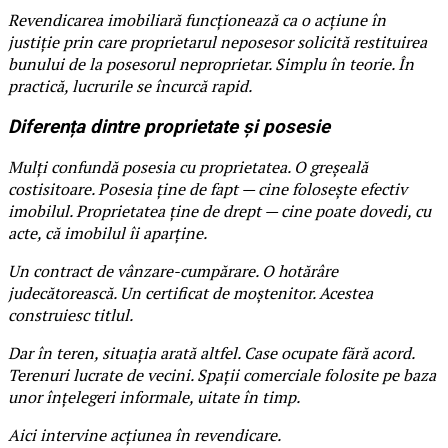
Revendicarea imobiliară funcționează ca o acțiune în
justiție prin care proprietarul neposesor solicită restituirea
bunului de la posesorul neproprietar. Simplu în teorie. În
practică, lucrurile se încurcă rapid.
Diferența dintre proprietate și posesie
Mulți confundă posesia cu proprietatea. O greșeală
costisitoare. Posesia ține de fapt — cine folosește efectiv
imobilul. Proprietatea ține de drept — cine poate dovedi, cu
acte, că imobilul îi aparține.
Un contract de vânzare-cumpărare. O hotărâre
judecătorească. Un certificat de moștenitor. Acestea
construiesc titlul.
Dar în teren, situația arată altfel. Case ocupate fără acord.
Terenuri lucrate de vecini. Spații comerciale folosite pe baza
unor înțelegeri informale, uitate în timp.
Aici intervine acțiunea în revendicare.