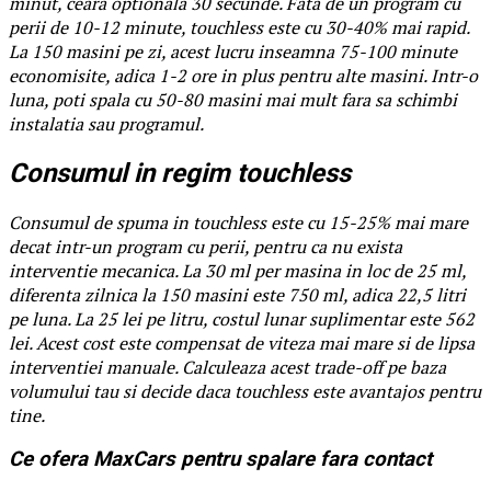
minut, ceara optionala 30 secunde. Fata de un program cu
perii de 10-12 minute, touchless este cu 30-40% mai rapid.
La 150 masini pe zi, acest lucru inseamna 75-100 minute
economisite, adica 1-2 ore in plus pentru alte masini. Intr-o
luna, poti spala cu 50-80 masini mai mult fara sa schimbi
instalatia sau programul.
Consumul in regim touchless
Consumul de spuma in touchless este cu 15-25% mai mare
decat intr-un program cu perii, pentru ca nu exista
interventie mecanica. La 30 ml per masina in loc de 25 ml,
diferenta zilnica la 150 masini este 750 ml, adica 22,5 litri
pe luna. La 25 lei pe litru, costul lunar suplimentar este 562
lei. Acest cost este compensat de viteza mai mare si de lipsa
interventiei manuale. Calculeaza acest trade-off pe baza
volumului tau si decide daca touchless este avantajos pentru
tine.
Ce ofera MaxCars pentru spalare fara contact