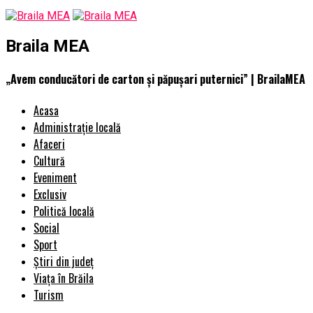
Braila MEA
„Avem conducători de carton şi păpuşari puternici” | BrailaMEA
Acasa
Administrație locală
Afaceri
Cultură
Eveniment
Exclusiv
Politică locală
Social
Sport
Știri din județ
Viața în Brăila
Turism