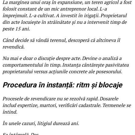
La marginea unui oraș în expansiune, un teren agricol a fost
folosit constant de un mic antreprenor local. L-a
împrejmuit. L-a cultivat. A investit în irigații. Proprietarul
din acte locuiește în străinătate și nu a intervenit timp de
peste 15 ani.
Când decide să vândă terenul, descoperă că altcineva îl
revendică.
Nu mai e doar o discuție despre acte. Devine o analiză a
comportamentului în timp. Instanța cântărește pasivitatea
proprietarului versus acțiunile concrete ale posesorului.
Procedura în instanță: ritm și blocaje
Procesele de revendicare nu se rezolvă rapid. Dosarele
includ expertize, martori, verificări cadastrale. Termenele se
întind.
În unele cazuri, litigiul durează ani.
Se întâmplă. Des.