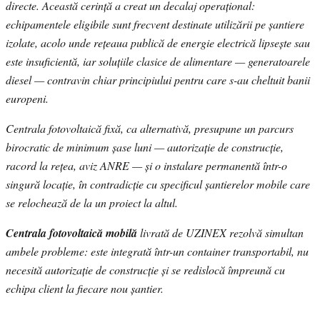
directe. Această cerință a creat un decalaj operațional:
echipamentele eligibile sunt frecvent destinate utilizării pe șantiere
izolate, acolo unde rețeaua publică de energie electrică lipsește sau
este insuficientă, iar soluțiile clasice de alimentare — generatoarele
diesel — contravin chiar principiului pentru care s-au cheltuit banii
europeni.
Centrala fotovoltaică fixă, ca alternativă, presupune un parcurs
birocratic de minimum șase luni — autorizație de construcție,
racord la rețea, aviz ANRE — și o instalare permanentă într-o
singură locație, în contradicție cu specificul șantierelor mobile care
se relochează de la un proiect la altul.
Centrala fotovoltaică mobilă
livrată de UZINEX rezolvă simultan
ambele probleme: este integrată într-un container transportabil, nu
necesită autorizație de construcție și se redislocă împreună cu
echipa client la fiecare nou șantier.