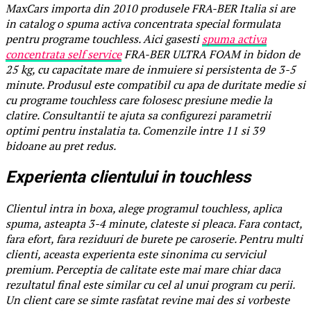
MaxCars importa din 2010 produsele FRA-BER Italia si are
in catalog o spuma activa concentrata special formulata
pentru programe touchless. Aici gasesti
spuma activa
concentrata self service
FRA-BER ULTRA FOAM in bidon de
25 kg, cu capacitate mare de inmuiere si persistenta de 3-5
minute. Produsul este compatibil cu apa de duritate medie si
cu programe touchless care folosesc presiune medie la
clatire. Consultantii te ajuta sa configurezi parametrii
optimi pentru instalatia ta. Comenzile intre 11 si 39
bidoane au pret redus.
Experienta clientului in touchless
Clientul intra in boxa, alege programul touchless, aplica
spuma, asteapta 3-4 minute, clateste si pleaca. Fara contact,
fara efort, fara reziduuri de burete pe caroserie. Pentru multi
clienti, aceasta experienta este sinonima cu serviciul
premium. Perceptia de calitate este mai mare chiar daca
rezultatul final este similar cu cel al unui program cu perii.
Un client care se simte rasfatat revine mai des si vorbeste