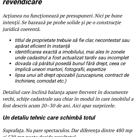
revendicare
Acțiunea nu funcționează pe presupuneri. Nici pe bune
intenții. Se bazează pe probe solide și pe o construcție
juridică coerentă.
titlul de proprietate trebuie să fie clar, necontestat sau
apărat eficient în instanță
identificarea exactă a imobilului, mai ales în zonele
unde cadastrul a fost actualizat tardiv sau incomplet
dovada că pârâtul posedă bunul fără drept, ceea ce
implică uneori martori, fotografii, expertize
lipsa unui alt drept opozabil (uzucapiune, contract de
închiriere, comodat etc.)
Detaliul care înclină balanța apare frecvent în documente
vechi, schițe cadastrale sau chiar în modul în care imobilul a
fost descris acum 20–30 de ani. Aici apar surprizele.
Un detaliu tehnic care schimbă totul
Suprafața. Nu pare spectaculos. Dar diferența dintre 480 mp
și 520 mp poate decide rezultatul.