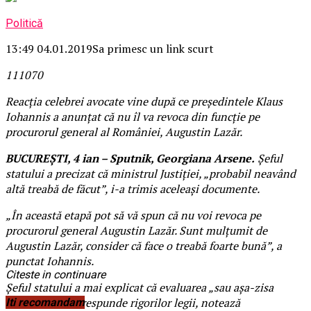
Politică
13:49 04.01.2019
Sa primesc un link scurt
1110
7
0
Reacţia celebrei avocate vine după ce preşedintele Klaus
Iohannis a anunţat că nu îl va revoca din funcţie pe
procurorul general al României, Augustin Lazăr.
BUCUREŞTI, 4 ian – Sputnik, Georgiana Arsene.
Şeful
statului a precizat că ministrul Justiţiei, „probabil neavând
altă treabă de făcut”, i-a trimis aceleaşi documente.
„În această etapă pot să vă spun că nu voi revoca pe
procurorul general Augustin Lazăr. Sunt mulţumit de
Augustin Lazăr, consider că face o treabă foarte bună”, a
punctat Iohannis.
Citeste in continuare
Şeful statului a mai explicat că evaluarea „sau aşa-zisa
evaluare” nu corespunde rigorilor legii, notează
Iti recomandam