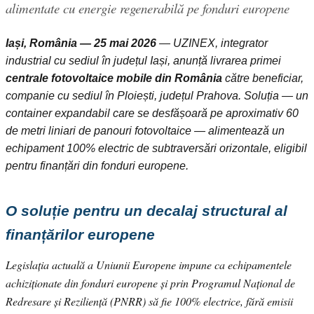
alimentate cu energie regenerabilă pe fonduri europene
Iași, România — 25 mai 2026
— UZINEX, integrator
industrial cu sediul în județul Iași, anunță livrarea primei
centrale fotovoltaice mobile din România
către beneficiar,
companie cu sediul în Ploiești, județul Prahova. Soluția — un
container expandabil care se desfășoară pe aproximativ 60
de metri liniari de panouri fotovoltaice — alimentează un
echipament 100% electric de subtraversări orizontale, eligibil
pentru finanțări din fonduri europene.
O soluție pentru un decalaj structural al
finanțărilor europene
Legislația actuală a Uniunii Europene impune ca echipamentele
achiziționate din fonduri europene și prin Programul Național de
Redresare și Reziliență (PNRR) să fie 100% electrice, fără emisii