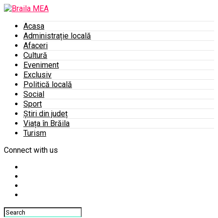
Acasa
Administrație locală
Afaceri
Cultură
Eveniment
Exclusiv
Politică locală
Social
Sport
Știri din județ
Viața în Brăila
Turism
Connect with us