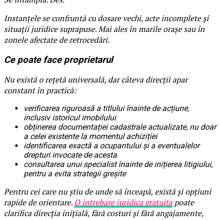
Instanțele se confruntă cu dosare vechi, acte incomplete și
situații juridice suprapuse. Mai ales în marile orașe sau în
zonele afectate de retrocedări.
Ce poate face proprietarul
Nu există o rețetă universală, dar câteva direcții apar
constant în practică:
verificarea riguroasă a titlului înainte de acțiune,
inclusiv istoricul imobilului
obținerea documentației cadastrale actualizate, nu doar
a celei existente la momentul achiziției
identificarea exactă a ocupantului și a eventualelor
drepturi invocate de acesta
consultarea unui specialist înainte de inițierea litigiului,
pentru a evita strategii greșite
Pentru cei care nu știu de unde să înceapă, există și opțiuni
rapide de orientare.
O intrebare juridica gratuita
poate
clarifica direcția inițială, fără costuri și fără angajamente,