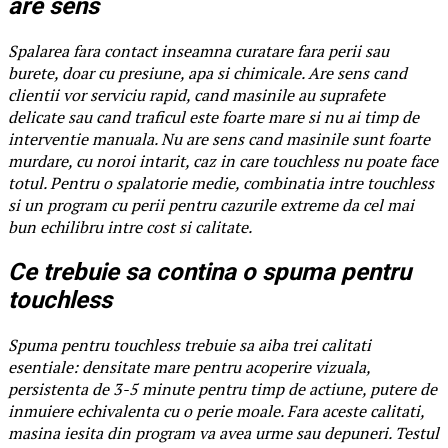
are sens
Spalarea fara contact inseamna curatare fara perii sau
burete, doar cu presiune, apa si chimicale. Are sens cand
clientii vor serviciu rapid, cand masinile au suprafete
delicate sau cand traficul este foarte mare si nu ai timp de
interventie manuala. Nu are sens cand masinile sunt foarte
murdare, cu noroi intarit, caz in care touchless nu poate face
totul. Pentru o spalatorie medie, combinatia intre touchless
si un program cu perii pentru cazurile extreme da cel mai
bun echilibru intre cost si calitate.
Ce trebuie sa contina o spuma pentru
touchless
Spuma pentru touchless trebuie sa aiba trei calitati
esentiale: densitate mare pentru acoperire vizuala,
persistenta de 3-5 minute pentru timp de actiune, putere de
inmuiere echivalenta cu o perie moale. Fara aceste calitati,
masina iesita din program va avea urme sau depuneri. Testul