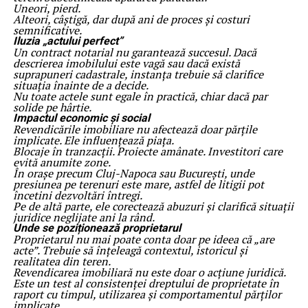
Uneori, pierd.
Alteori, câștigă, dar după ani de proces și costuri
semnificative.
Iluzia „actului perfect”
Un contract notarial nu garantează succesul. Dacă
descrierea imobilului este vagă sau dacă există
suprapuneri cadastrale, instanța trebuie să clarifice
situația înainte de a decide.
Nu toate actele sunt egale în practică, chiar dacă par
solide pe hârtie.
Impactul economic și social
Revendicările imobiliare nu afectează doar părțile
implicate. Ele influențează piața.
Blocaje în tranzacții. Proiecte amânate. Investitori care
evită anumite zone.
În orașe precum Cluj-Napoca sau București, unde
presiunea pe terenuri este mare, astfel de litigii pot
încetini dezvoltări întregi.
Pe de altă parte, ele corectează abuzuri și clarifică situații
juridice neglijate ani la rând.
Unde se poziționează proprietarul
Proprietarul nu mai poate conta doar pe ideea că „are
acte”. Trebuie să înțeleagă contextul, istoricul și
realitatea din teren.
Revendicarea imobiliară nu este doar o acțiune juridică.
Este un test al consistenței dreptului de proprietate în
raport cu timpul, utilizarea și comportamentul părților
implicate.