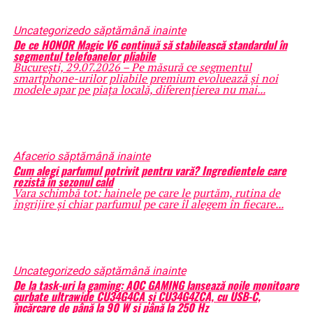
Uncategorized
o săptămână inainte
De ce HONOR Magic V6 continuă să stabilească standardul în
segmentul telefoanelor pliabile
București, 29.07.2026 – Pe măsură ce segmentul
smartphone-urilor pliabile premium evoluează și noi
modele apar pe piața locală, diferențierea nu mai...
Afaceri
o săptămână inainte
Cum alegi parfumul potrivit pentru vară? Ingredientele care
rezistă în sezonul cald
Vara schimbă tot: hainele pe care le purtăm, rutina de
îngrijire și chiar parfumul pe care îl alegem în fiecare...
Uncategorized
o săptămână inainte
De la task-uri la gaming: AOC GAMING lansează noile monitoare
curbate ultrawide CU34G4CA și CU34G4ZCA, cu USB-C,
încărcare de până la 90 W și până la 250 Hz