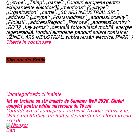
{„@type”: „Thing”, „name”: „Fonduri europene pentru
echipamente electrice”}], „mentions”: [{„@type”:
„Organization”, „name”: „SC ARS INDUSTRIAL SRL”,
„address”: {„@type”: „PostalAddress”, „addressLocality”:
„Ploiești”, „addressRegion”: „Prahova”, „addressCountry”:
„RO”}}], „keywords”: „centrală fotovoltaică mobilă, energie
regenerabilă, fonduri europene, panouri solare container,
UZINEX, ARS INDUSTRIAL, subtraversări electrice, PNRR” }
Citeste in continuare
Știri noi din Brăila
Uncategorized
o zi inainte
Tot ce trebuie sa stii inainte de Summer Well 2026. Ghidul
complet pentru editia aniversara de 15 ani
Countdown-ul aproape s-a incheiat. In doar cateva zile,
Domeniul Stirbey din Buftea devine din nou locul in care
zeci de...