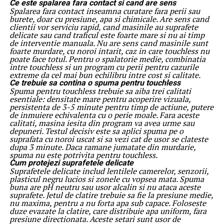
Ce este spalarea fara contact si cand are sens
Spalarea fara contact inseamna curatare fara perii sau
burete, doar cu presiune, apa si chimicale. Are sens cand
clientii vor serviciu rapid, cand masinile au suprafete
delicate sau cand traficul este foarte mare si nu ai timp
de interventie manuala. Nu are sens cand masinile sunt
foarte murdare, cu noroi intarit, caz in care touchless nu
poate face totul. Pentru o spalatorie medie, combinatia
intre touchless si un program cu perii pentru cazurile
extreme da cel mai bun echilibru intre cost si calitate.
Ce trebuie sa contina o spuma pentru touchless
Spuma pentru touchless trebuie sa aiba trei calitati
esentiale: densitate mare pentru acoperire vizuala,
persistenta de 3-5 minute pentru timp de actiune, putere
de inmuiere echivalenta cu o perie moale. Fara aceste
calitati, masina iesita din program va avea urme sau
depuneri. Testul decisiv este sa aplici spuma pe o
suprafata cu noroi uscat si sa vezi cat de usor se clateste
dupa 3 minute. Daca ramane jumatate din murdarie,
spuma nu este potrivita pentru touchless.
Cum protejezi suprafetele delicate
Suprafetele delicate includ lentilele camerelor, senzorii,
plasticul negru lucios si zonele cu vopsea mata. Spuma
buna are pH neutru sau usor alcalin si nu ataca aceste
suprafete. Jetul de clatire trebuie sa fie la presiune medie,
nu maxima, pentru a nu forta apa sub capace. Foloseste
duze evazate la clatire, care distribuie apa uniform, fara
presiune directionata. Aceste setari sunt usor de