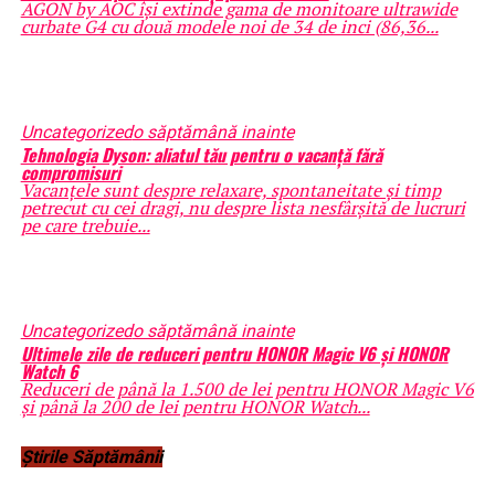
AGON by AOC își extinde gama de monitoare ultrawide
curbate G4 cu două modele noi de 34 de inci (86,36...
Uncategorized
o săptămână inainte
Tehnologia Dyson: aliatul tău pentru o vacanță fără
compromisuri
Vacanțele sunt despre relaxare, spontaneitate și timp
petrecut cu cei dragi, nu despre lista nesfârșită de lucruri
pe care trebuie...
Uncategorized
o săptămână inainte
Ultimele zile de reduceri pentru HONOR Magic V6 și HONOR
Watch 6
Reduceri de până la 1.500 de lei pentru HONOR Magic V6
și până la 200 de lei pentru HONOR Watch...
Știrile Săptămânii