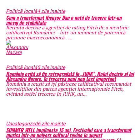
Politică locală
4 zile inainte
Cum a transformat Nicușor Dan o notă de trecere într-un
mesaj de stabilitate
Recenta decizie a agenției de rating Fitch de a menține
calificativul României – într-un moment de puternică
presiune macroeconomică –...
Politică locală
5 zile inainte
România evită să fie retrogradată în „JUNK”. Rolul decisiv al lui
Alexandru Nazare, în trecerea unui nou test important
România a reușit să își păstreze calificativul recomandat
investițiilor din partea agenției internaționale Fitch,
evitând astfel trecerea în JUNK, un...
Uncategorized
6 zile inainte
SUMMER WELL implineste 15 ani. Festivalul care a transformat
muzica intr-un univers cultural revine in august