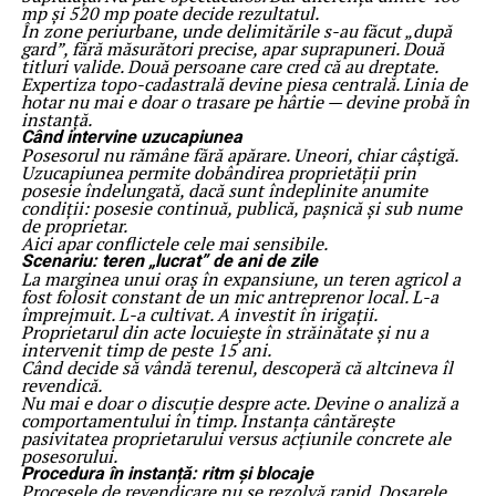
mp și 520 mp poate decide rezultatul.
În zone periurbane, unde delimitările s-au făcut „după
gard”, fără măsurători precise, apar suprapuneri. Două
titluri valide. Două persoane care cred că au dreptate.
Expertiza topo-cadastrală devine piesa centrală. Linia de
hotar nu mai e doar o trasare pe hârtie — devine probă în
instanță.
Când intervine uzucapiunea
Posesorul nu rămâne fără apărare. Uneori, chiar câștigă.
Uzucapiunea permite dobândirea proprietății prin
posesie îndelungată, dacă sunt îndeplinite anumite
condiții: posesie continuă, publică, pașnică și sub nume
de proprietar.
Aici apar conflictele cele mai sensibile.
Scenariu: teren „lucrat” de ani de zile
La marginea unui oraș în expansiune, un teren agricol a
fost folosit constant de un mic antreprenor local. L-a
împrejmuit. L-a cultivat. A investit în irigații.
Proprietarul din acte locuiește în străinătate și nu a
intervenit timp de peste 15 ani.
Când decide să vândă terenul, descoperă că altcineva îl
revendică.
Nu mai e doar o discuție despre acte. Devine o analiză a
comportamentului în timp. Instanța cântărește
pasivitatea proprietarului versus acțiunile concrete ale
posesorului.
Procedura în instanță: ritm și blocaje
Procesele de revendicare nu se rezolvă rapid. Dosarele