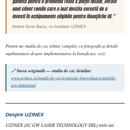
gândită pentru o problemă reală a pieței locale, livrată
unui client român care a luat decizia corectă de a
investi în echipamente eligibile pentru finanțările UE.”
Andrei-Sorin Baciu
, co-fondator
UZINEX
Pentru un studiu de caz tehnic complet, cu fotografii și detalii
suplimentare despre implementarea la beneficiar, vezi:
🔗
Sursa originală — studiu de caz detaliat:
www.uzinex.ro/studii-de-caz/centrala-fotovoltaica-mobila-
ars-industrial
Despre UZINEX
UZINEX (SC GW LASER TECHNOLOGY SRL) este un