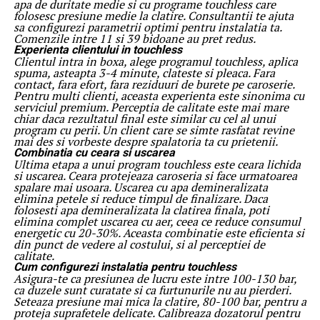
apa de duritate medie si cu programe touchless care
folosesc presiune medie la clatire. Consultantii te ajuta
sa configurezi parametrii optimi pentru instalatia ta.
Comenzile intre 11 si 39 bidoane au pret redus.
Experienta clientului in touchless
Clientul intra in boxa, alege programul touchless, aplica
spuma, asteapta 3-4 minute, clateste si pleaca. Fara
contact, fara efort, fara reziduuri de burete pe caroserie.
Pentru multi clienti, aceasta experienta este sinonima cu
serviciul premium. Perceptia de calitate este mai mare
chiar daca rezultatul final este similar cu cel al unui
program cu perii. Un client care se simte rasfatat revine
mai des si vorbeste despre spalatoria ta cu prietenii.
Combinatia cu ceara si uscarea
Ultima etapa a unui program touchless este ceara lichida
si uscarea. Ceara protejeaza caroseria si face urmatoarea
spalare mai usoara. Uscarea cu apa demineralizata
elimina petele si reduce timpul de finalizare. Daca
folosesti apa demineralizata la clatirea finala, poti
elimina complet uscarea cu aer, ceea ce reduce consumul
energetic cu 20-30%. Aceasta combinatie este eficienta si
din punct de vedere al costului, si al perceptiei de
calitate.
Cum configurezi instalatia pentru touchless
Asigura-te ca presiunea de lucru este intre 100-130 bar,
ca duzele sunt curatate si ca furtunurile nu au pierderi.
Seteaza presiune mai mica la clatire, 80-100 bar, pentru a
proteja suprafetele delicate. Calibreaza dozatorul pentru