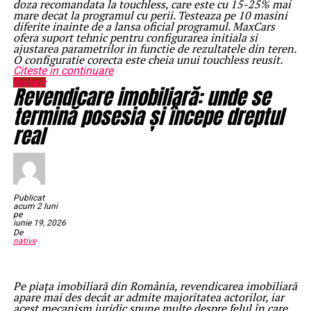
doza recomandata la touchless, care este cu 15-25% mai
mare decat la programul cu perii. Testeaza pe 10 masini
diferite inainte de a lansa oficial programul. MaxCars
ofera suport tehnic pentru configurarea initiala si
ajustarea parametrilor in functie de rezultatele din teren.
O configuratie corecta este cheia unui touchless reusit.
Citeste in continuare
Exclusiv
Revendicare imobiliară: unde se
termină posesia și începe dreptul
real
Publicat
acum 2 luni
pe
iunie 19, 2026
De
native
Pe piața imobiliară din România, revendicarea imobiliară
apare mai des decât ar admite majoritatea actorilor, iar
acest mecanism juridic spune multe despre felul în care