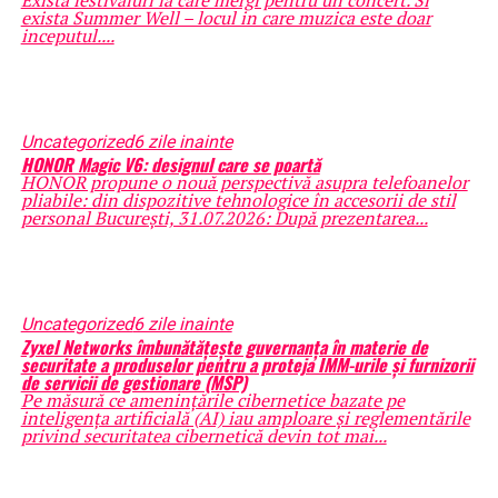
Exista festivaluri la care mergi pentru un concert. Si
exista Summer Well – locul in care muzica este doar
inceputul....
Uncategorized
6 zile inainte
HONOR Magic V6: designul care se poartă
HONOR propune o nouă perspectivă asupra telefoanelor
pliabile: din dispozitive tehnologice în accesorii de stil
personal București, 31.07.2026: După prezentarea...
Uncategorized
6 zile inainte
Zyxel Networks îmbunătățește guvernanța în materie de
securitate a produselor pentru a proteja IMM-urile și furnizorii
de servicii de gestionare (MSP)
Pe măsură ce amenințările cibernetice bazate pe
inteligența artificială (AI) iau amploare și reglementările
privind securitatea cibernetică devin tot mai...