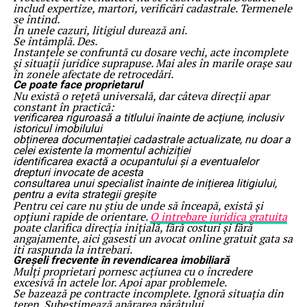
includ expertize, martori, verificări cadastrale. Termenele
se întind.
În unele cazuri, litigiul durează ani.
Se întâmplă. Des.
Instanțele se confruntă cu dosare vechi, acte incomplete
și situații juridice suprapuse. Mai ales în marile orașe sau
în zonele afectate de retrocedări.
Ce poate face proprietarul
Nu există o rețetă universală, dar câteva direcții apar
constant în practică:
verificarea riguroasă a titlului înainte de acțiune, inclusiv
istoricul imobilului
obținerea documentației cadastrale actualizate, nu doar a
celei existente la momentul achiziției
identificarea exactă a ocupantului și a eventualelor
drepturi invocate de acesta
consultarea unui specialist înainte de inițierea litigiului,
pentru a evita strategii greșite
Pentru cei care nu știu de unde să înceapă, există și
opțiuni rapide de orientare.
O intrebare juridica gratuita
poate clarifica direcția inițială, fără costuri și fără
angajamente, aici gasesti un avocat online gratuit gata sa
iti raspunda la intrebari.
Greșeli frecvente în revendicarea imobiliară
Mulți proprietari pornesc acțiunea cu o încredere
excesivă în actele lor. Apoi apar problemele.
Se bazează pe contracte incomplete. Ignoră situația din
teren. Subestimează apărarea pârâtului.