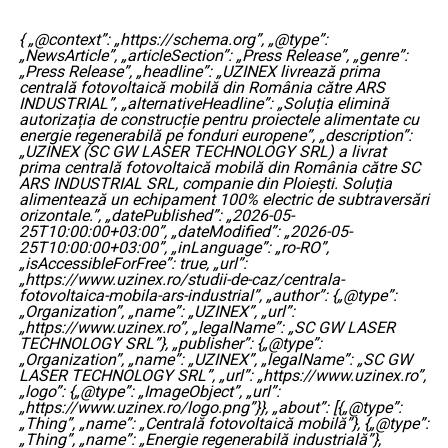
{ „@context”: „https://schema.org”, „@type”:
„NewsArticle”, „articleSection”: „Press Release”, „genre”:
„Press Release”, „headline”: „UZINEX livrează prima
centrală fotovoltaică mobilă din România către ARS
INDUSTRIAL”, „alternativeHeadline”: „Soluția elimină
autorizația de construcție pentru proiectele alimentate cu
energie regenerabilă pe fonduri europene”, „description”:
„UZINEX (SC GW LASER TECHNOLOGY SRL) a livrat
prima centrală fotovoltaică mobilă din România către SC
ARS INDUSTRIAL SRL, companie din Ploiești. Soluția
alimentează un echipament 100% electric de subtraversări
orizontale.”, „datePublished”: „2026-05-
25T10:00:00+03:00”, „dateModified”: „2026-05-
25T10:00:00+03:00”, „inLanguage”: „ro-RO”,
„isAccessibleForFree”: true, „url”:
„https://www.uzinex.ro/studii-de-caz/centrala-
fotovoltaica-mobila-ars-industrial”, „author”: {„@type”:
„Organization”, „name”: „UZINEX”, „url”:
„https://www.uzinex.ro”, „legalName”: „SC GW LASER
TECHNOLOGY SRL”}, „publisher”: {„@type”:
„Organization”, „name”: „UZINEX”, „legalName”: „SC GW
LASER TECHNOLOGY SRL”, „url”: „https://www.uzinex.ro”,
„logo”: {„@type”: „ImageObject”, „url”:
„https://www.uzinex.ro/logo.png”}}, „about”: [{„@type”:
„Thing”, „name”: „Centrală fotovoltaică mobilă”}, {„@type”:
„Thing”, „name”: „Energie regenerabilă industrială”},