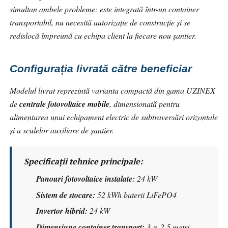
simultan ambele probleme: este integrată într-un container
transportabil, nu necesită autorizație de construcție și se
redislocă împreună cu echipa client la fiecare nou șantier.
Configurația livrată către beneficiar
Modelul livrat reprezintă varianta compactă din gama UZINEX
de
centrale fotovoltaice mobile
, dimensionată pentru
alimentarea unui echipament electric de subtraversări orizontale
și a sculelor auxiliare de șantier.
Specificații tehnice principale:
Panouri fotovoltaice instalate:
24 kW
Sistem de stocare:
52 kWh baterii LiFePO4
Invertor hibrid:
24 kW
Dimensiune container transport:
3 × 2,5 metri