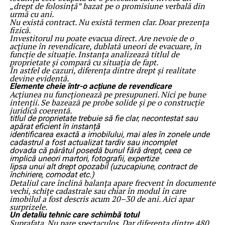
„drept de folosință” bazat pe o promisiune verbală din
urmă cu ani.
Nu există contract. Nu există termen clar. Doar prezența
fizică.
Investitorul nu poate evacua direct. Are nevoie de o
acțiune în revendicare, dublată uneori de evacuare, în
funcție de situație. Instanța analizează titlul de
proprietate și compară cu situația de fapt.
În astfel de cazuri, diferența dintre drept și realitate
devine evidentă.
Elemente cheie într-o acțiune de revendicare
Acțiunea nu funcționează pe presupuneri. Nici pe bune
intenții. Se bazează pe probe solide și pe o construcție
juridică coerentă.
titlul de proprietate trebuie să fie clar, necontestat sau
apărat eficient în instanță
identificarea exactă a imobilului, mai ales în zonele unde
cadastrul a fost actualizat tardiv sau incomplet
dovada că pârâtul posedă bunul fără drept, ceea ce
implică uneori martori, fotografii, expertize
lipsa unui alt drept opozabil (uzucapiune, contract de
închiriere, comodat etc.)
Detaliul care înclină balanța apare frecvent în documente
vechi, schițe cadastrale sau chiar în modul în care
imobilul a fost descris acum 20–30 de ani. Aici apar
surprizele.
Un detaliu tehnic care schimbă totul
Suprafața. Nu pare spectaculos. Dar diferența dintre 480