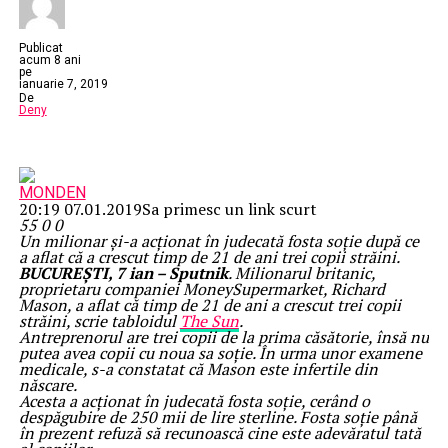
Publicat
acum 8 ani
pe
ianuarie 7, 2019
De
Deny
MONDEN
20:19 07.01.2019
Sa primesc un link scurt
55
0
0
Un milionar și-a acționat în judecată fosta soție după ce
a aflat că a crescut timp de 21 de ani trei copii străini.
BUCUREȘTI, 7 ian – Sputnik
. Milionarul britanic,
proprietaru companiei MoneySupermarket, Richard
Mason, a aflat că timp de 21 de ani a crescut trei copii
străini, scrie tabloidul
The Sun
.
Antreprenorul are trei copii de la prima căsătorie, însă nu
putea avea copii cu noua sa soție. În urma unor examene
medicale, s-a constatat că Mason este infertile din
născare.
Acesta a acționat în judecată fosta soție, cerând o
despăgubire de 250 mii de lire sterline. Fosta soție până
în prezent refuză să recunoască cine este adevăratul tată