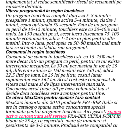
implementat si reduc semnificativ riscul de reclamatii pe
caroserie delicata.
Viteza programului in regim touchless
Un program touchless complet dureaza 5-8 minute:
prespalare 1 minut, spuma activa 3-4 minute, clatire 1
minut, ceara optionala 30 secunde. Fata de un program
cu perii de 10-12 minute, touchless este cu 30-40% mai
rapid. La 150 masini pe zi, acest lucru inseamna 75-100
minute economisite, adica 1-2 ore in plus pentru alte
masini. Intr-o luna, poti spala cu 50-80 masini mai mult
fara sa schimbi instalatia sau programul.
Consumul in regim touchless
Consumul de spuma in touchless este cu 15-25% mai
mare decat intr-un program cu perii, pentru ca nu exista
interventie mecanica. La 30 ml per masina in loc de 25
ml, diferenta zilnica la 150 masini este 750 ml, adica
22,5 litri pe luna. La 25 lei pe litru, costul lunar
suplimentar este 562 lei. Acest cost este compensat de
viteza mai mare si de lipsa interventiei manuale.
Calculeaza acest trade-off pe baza volumului tau si
decide daca touchless este avantajos pentru tine.
Ce ofera MaxCars pentru spalare fara contact
MaxCars importa din 2010 produsele FRA-BER Italia si
are in catalog o spuma activa concentrata special
formulata pentru programe touchless. Aici gasesti
spuma
activa concentrata self service
FRA-BER ULTRA FOAM in
bidon de 25 kg, cu capacitate mare de inmuiere si
persistenta de 3-5 minute. Produsul este compatibil cu