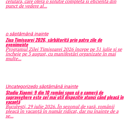
celulara, care ofera o solutie completa si eficienta din
punct de vedere al...
o săptămână inainte
Ziua Timișoarei 2026, sărbătorită prin patru zile de
evenimente
Programul Zilei Timișoarei 2026 începe pe 31 iulie și se
încheie pe 3 august, cu manifestări organizate în mai
multe...
Uncategorized
o săptămână inainte
Studiu Xiaomi: 9 din 10 români spun că o cameră de
supraveghere este cel mai util dispozitiv atunci când pleacă în
vacanță
București, 29 iulie 2026. În sezonul de vară, românii
pleacă în vacanță în număr ridicat, dar nu înainte de a
se...