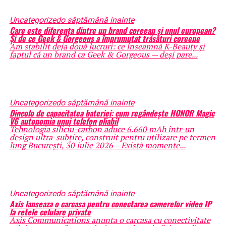
Uncategorized
o săptămână inainte
Care este diferența dintre un brand coreean și unul european?
Și de ce Geek & Gorgeous a împrumutat trăsături coreene
Am stabilit deja două lucruri: ce înseamnă K-Beauty și
faptul că un brand ca Geek & Gorgeous — deși pare...
Uncategorized
o săptămână inainte
Dincolo de capacitatea bateriei: cum regândește HONOR Magic
V6 autonomia unui telefon pliabil
Tehnologia siliciu-carbon aduce 6.660 mAh într-un
design ultra-subțire, construit pentru utilizare pe termen
lung București, 30 iulie 2026 – Există momente...
Uncategorized
o săptămână inainte
Axis lanseaza o carcasa pentru conectarea camerelor video IP
la retele celulare private
Axis Communications anunta o carcasa cu conectivitate