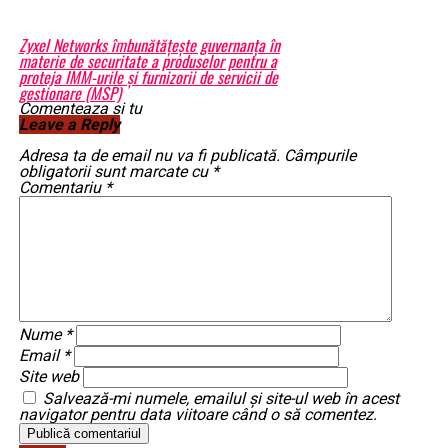
Zyxel Networks îmbunătățește guvernanța în
materie de securitate a produselor pentru a
proteja IMM-urile și furnizorii de servicii de
gestionare (MSP)
Comenteaza si tu
Leave a Reply
Adresa ta de email nu va fi publicată.
Câmpurile
obligatorii sunt marcate cu
*
Comentariu
*
Nume
*
Email
*
Site web
Salvează-mi numele, emailul și site-ul web în acest
navigator pentru data viitoare când o să comentez.