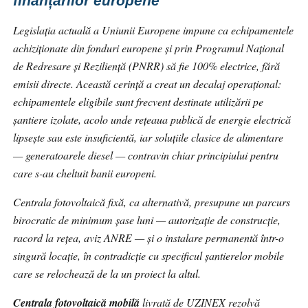
finanțărilor europene
Legislația actuală a Uniunii Europene impune ca echipamentele
achiziționate din fonduri europene și prin Programul Național
de Redresare și Reziliență (PNRR) să fie 100% electrice, fără
emisii directe. Această cerință a creat un decalaj operațional:
echipamentele eligibile sunt frecvent destinate utilizării pe
șantiere izolate, acolo unde rețeaua publică de energie electrică
lipsește sau este insuficientă, iar soluțiile clasice de alimentare
— generatoarele diesel — contravin chiar principiului pentru
care s-au cheltuit banii europeni.
Centrala fotovoltaică fixă, ca alternativă, presupune un parcurs
birocratic de minimum șase luni — autorizație de construcție,
racord la rețea, aviz ANRE — și o instalare permanentă într-o
singură locație, în contradicție cu specificul șantierelor mobile
care se relochează de la un proiect la altul.
Centrala fotovoltaică mobilă
livrată de UZINEX rezolvă