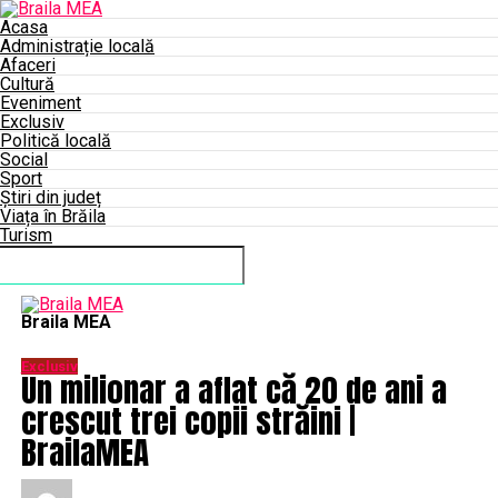
Acasa
Administrație locală
Afaceri
Cultură
Eveniment
Exclusiv
Politică locală
Social
Sport
Știri din județ
Viața în Brăila
Turism
Connect with us
Braila MEA
Exclusiv
Un milionar a aflat că 20 de ani a
crescut trei copii străini |
BrailaMEA