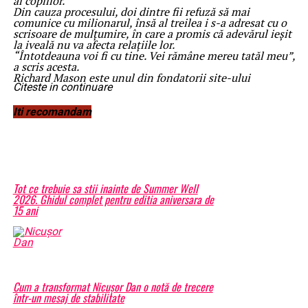
al copiilor.
Din cauza procesului, doi dintre fii refuză să mai
comunice cu milionarul, însă al treilea i s-a adresat cu o
scrisoare de mulțumire, în care a promis că adevărul ieșit
la iveală nu va afecta relațiile lor.
“Întotdeauna voi fi cu tine. Vei rămâne mereu tatăl meu”,
a scris acesta.
Richard Mason este unul din fondatorii site-ului
Citeste in continuare
MoneySupermarket.com, specializat pe compararea
prețurilor din supermarketuri. Averea omului de afaceri
se ridică la o valoare de 10 milioane de lire sterline.
Iti recomandam
BrailaMEA.ro
Articole pe aceiasi tema:
prima
Urmatorul
Conflictele politice nu pot afecta lumea spirituală a credincioșilor
| BrailaMEA
Tot ce trebuie sa stii inainte de Summer Well
2026. Ghidul complet pentru editia aniversara de
Nu ratati
15 ani
Partidul lui Le Pen cere alegeri parlamentare anticipate |
BrailaMEA
Cum a transformat Nicușor Dan o notă de trecere
într-un mesaj de stabilitate