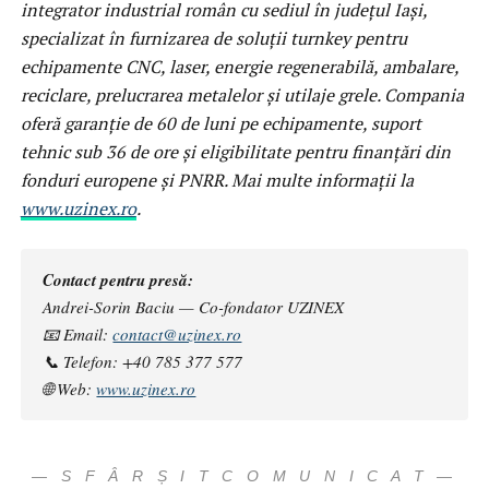
integrator industrial român cu sediul în județul Iași,
specializat în furnizarea de soluții turnkey pentru
echipamente CNC, laser, energie regenerabilă, ambalare,
reciclare, prelucrarea metalelor și utilaje grele. Compania
oferă garanție de 60 de luni pe echipamente, suport
tehnic sub 36 de ore și eligibilitate pentru finanțări din
fonduri europene și PNRR. Mai multe informații la
www.uzinex.ro
.
Contact pentru presă:
Andrei-Sorin Baciu — Co-fondator UZINEX
📧 Email:
contact@uzinex.ro
📞 Telefon: +40 785 377 577
🌐 Web:
www.uzinex.ro
— S F Â R Ș I T C O M U N I C A T —