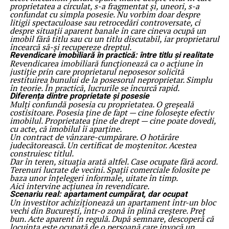
proprietatea a circulat, s-a fragmentat și, uneori, s-a
confundat cu simpla posesie. Nu vorbim doar despre
litigii spectaculoase sau retrocedări controversate, ci
despre situații aparent banale în care cineva ocupă un
imobil fără titlu sau cu un titlu discutabil, iar proprietarul
încearcă să-și recupereze dreptul.
Revendicare imobiliară în practică: între titlu și realitate
Revendicarea imobiliară funcționează ca o acțiune în
justiție prin care proprietarul neposesor solicită
restituirea bunului de la posesorul neproprietar. Simplu
în teorie. În practică, lucrurile se încurcă rapid.
Diferența dintre proprietate și posesie
Mulți confundă posesia cu proprietatea. O greșeală
costisitoare. Posesia ține de fapt — cine folosește efectiv
imobilul. Proprietatea ține de drept — cine poate dovedi,
cu acte, că imobilul îi aparține.
Un contract de vânzare-cumpărare. O hotărâre
judecătorească. Un certificat de moștenitor. Acestea
construiesc titlul.
Dar în teren, situația arată altfel. Case ocupate fără acord.
Terenuri lucrate de vecini. Spații comerciale folosite pe
baza unor înțelegeri informale, uitate în timp.
Aici intervine acțiunea în revendicare.
Scenariu real: apartament cumpărat, dar ocupat
Un investitor achiziționează un apartament într-un bloc
vechi din București, într-o zonă în plină creștere. Preț
bun. Acte aparent în regulă. După semnare, descoperă că
locuința este ocupată de o persoană care invocă un