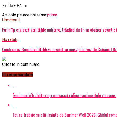
BrailaMEA.ro
Articole pe aceiasi tema:
prima
Urmatorul
Putin își etalează abilitățile militare, trăgând dintr-un obuzier sovietic
Nu ratati
Conducerea Republicii Moldova a venit cu mesaje în ziua de Crăciun | B
Citeste in continuare
Iti recomandam
EvenimenteGratuite.ro promovează online evenimentele cu acces
Tot ce trebuie sa stii inainte de Summer Well 2026. Ghidul compl