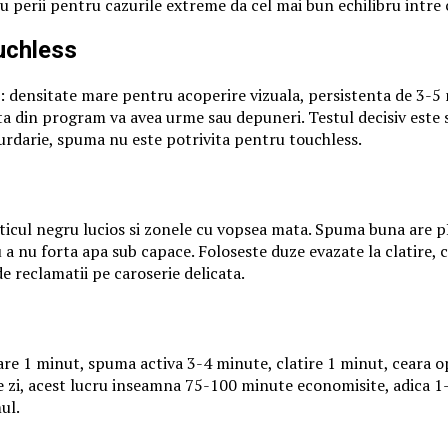
 perii pentru cazurile extreme da cel mai bun echilibru intre co
uchless
le: densitate mare pentru acoperire vizuala, persistenta de 3-
ita din program va avea urme sau depuneri. Testul decisiv este s
rdarie, spuma nu este potrivita pentru touchless.
asticul negru lucios si zonele cu vopsea mata. Spuma buna are p
 a nu forta apa sub capace. Foloseste duze evazate la clatire, 
e reclamatii pe caroserie delicata.
e 1 minut, spuma activa 3-4 minute, clatire 1 minut, ceara o
 zi, acest lucru inseamna 75-100 minute economisite, adica 1-2
ul.