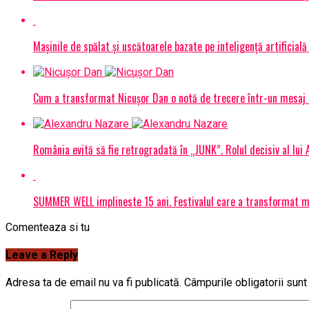
Mașinile de spălat și uscătoarele bazate pe inteligență artificială
Cum a transformat Nicușor Dan o notă de trecere într-un mesaj 
România evită să fie retrogradată în „JUNK”. Rolul decisiv al lui
SUMMER WELL implineste 15 ani. Festivalul care a transformat muz
Comenteaza si tu
Leave a Reply
Adresa ta de email nu va fi publicată.
Câmpurile obligatorii sun