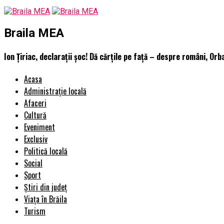
Braila MEA
Ion Țiriac, declarații șoc! Dă cărțile pe față – despre români, Orb
Acasa
Administrație locală
Afaceri
Cultură
Eveniment
Exclusiv
Politică locală
Social
Sport
Știri din județ
Viața în Brăila
Turism