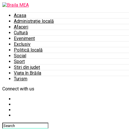
Acasa
Administrație locală
Afaceri
Cultură
Eveniment
Exclusiv
Politică locală
Social
Sport
Știri din județ
Viața în Brăila
Turism
Connect with us