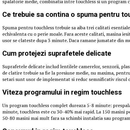
spalatorie medie, combinatia intre touchless si un program cu
Ce trebuie sa contina o spuma pentru to
Spuma pentru touchless trebuie sa aiba trei calitati esentia
echivalenta cu o perie moale. Fara aceste calitati, masina ies
usor se clateste dupa 3 minute. Daca ramane jumatate din mu
Cum protejezi suprafetele delicate
Suprafetele delicate includ lentilele camerelor, senzorii, pl
de clatire trebuie sa fie la presiune medie, nu maxima, pentru
setari sunt usor de implementat si reduc semnificativ riscul d
Viteza programului in regim touchless
Un program touchless complet dureaza 5-8 minute: prespalar
minute, touchless este cu 30-40% mai rapid. La 150 masini pe
50-80 masini mai mult fara sa schimbi instalatia sau program