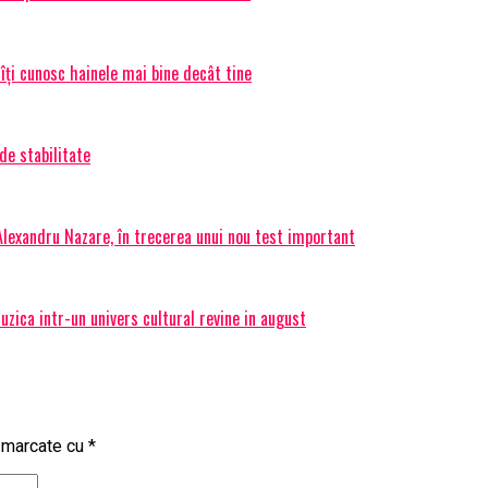
 îți cunosc hainele mai bine decât tine
de stabilitate
 Alexandru Nazare, în trecerea unui nou test important
ica intr-un univers cultural revine in august
t marcate cu
*