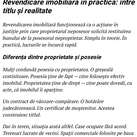
Revendicare imobiliară în practică: între
titlu și realitate
Revendicarea imobiliară funcționează ca o acțiune în
justiție prin care proprietarul neposesor solicită restituirea
bunului de la posesorul neproprietar. Simplu în teorie. În
practică, lucrurile se încurcă rapid.
Diferența dintre proprietate și posesie
Mulți confundă posesia cu proprietatea. O greșeală
costisitoare. Posesia ține de fapt — cine folosește efectiv
imobilul. Proprietatea ține de drept — cine poate dovedi, cu
acte, că imobilul îi aparține.
Un contract de vânzare-cumpărare. O hotărâre
judecătorească. Un certificat de moștenitor. Acestea
construiesc titlul.
Dar în teren, situația arată altfel. Case ocupate fără acord.
Terenuri lucrate de vecini. Spații comerciale folosite pe baza