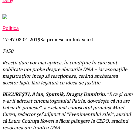
Deny
Politică
17:47 08.01.2019
Sa primesc un link scurt
74
3
0
Reacții dure vor mai apărea, în condițiile în care sunt
publicate noi probe despre abuzurile DNA – iar asociațiile
magistraților încep să reacționeze, cerând anchetarea
acestor fapte fără legătură cu ideea de justiție
BUCUREȘTI, 8 ian, Sputnik, Dragoș Dumitriu
. ”E ca și cum
s-ar fi adresat cinematografului Patria, dovedește că nu are
habar de profesie”, a exclamat cunoscutul jurnalist Mirel
Curea, redactor șef adjunct al ”Evenimentului zilei”, auzind
că Laura Codruța Kovesi a făcut plângere la CEDO, atacând
revocarea din fruntea DNA.