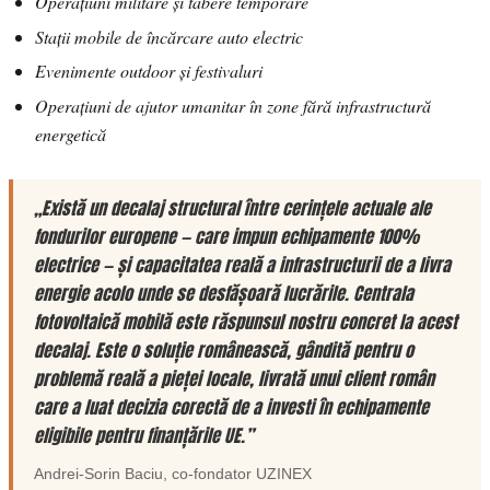
Operațiuni militare și tabere temporare
Stații mobile de încărcare auto electric
Evenimente outdoor și festivaluri
Operațiuni de ajutor umanitar în zone fără infrastructură
energetică
„Există un decalaj structural între cerințele actuale ale
fondurilor europene — care impun echipamente 100%
electrice — și capacitatea reală a infrastructurii de a livra
energie acolo unde se desfășoară lucrările. Centrala
fotovoltaică mobilă este răspunsul nostru concret la acest
decalaj. Este o soluție românească, gândită pentru o
problemă reală a pieței locale, livrată unui client român
care a luat decizia corectă de a investi în echipamente
eligibile pentru finanțările UE.”
Andrei-Sorin Baciu
, co-fondator
UZINEX