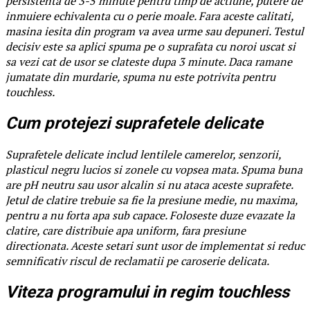
persistenta de 3-5 minute pentru timp de actiune, putere de
inmuiere echivalenta cu o perie moale. Fara aceste calitati,
masina iesita din program va avea urme sau depuneri. Testul
decisiv este sa aplici spuma pe o suprafata cu noroi uscat si
sa vezi cat de usor se clateste dupa 3 minute. Daca ramane
jumatate din murdarie, spuma nu este potrivita pentru
touchless.
Cum protejezi suprafetele delicate
Suprafetele delicate includ lentilele camerelor, senzorii,
plasticul negru lucios si zonele cu vopsea mata. Spuma buna
are pH neutru sau usor alcalin si nu ataca aceste suprafete.
Jetul de clatire trebuie sa fie la presiune medie, nu maxima,
pentru a nu forta apa sub capace. Foloseste duze evazate la
clatire, care distribuie apa uniform, fara presiune
directionata. Aceste setari sunt usor de implementat si reduc
semnificativ riscul de reclamatii pe caroserie delicata.
Viteza programului in regim touchless