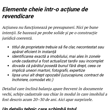
Elemente cheie într-o acțiune de
revendicare
Acțiunea nu funcționează pe presupuneri. Nici pe bune
intenții. Se bazează pe probe solide și pe o construcție
juridică coerentă.
titlul de proprietate trebuie să fie clar, necontestat sau
apărat eficient în instanță
identificarea exactă a imobilului, mai ales în zonele
unde cadastrul a fost actualizat tardiv sau incomplet
dovada că pârâtul posedă bunul fără drept, ceea ce
implică uneori martori, fotografii, expertize
lipsa unui alt drept opozabil (uzucapiune, contract de
închiriere, comodat etc.)
Detaliul care înclină balanța apare frecvent în documente
vechi, schițe cadastrale sau chiar în modul în care imobilul a
fost descris acum 20–30 de ani. Aici apar surprizele.
Un detaliu tehnic care schimbă totul