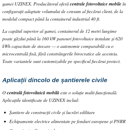
gamei UZINEX. Producătorul oferă
centrale fotovoltaice mobile
în
configurații adaptate volumului de consum al fiecărui client, de la
modelul compact până la containerul industrial 40 ft.
La capătul superior al gamei, containerul de 12 metri lungime
poate găzdui până la 160 kW panouri fotovoltaice instalate și 620
kWh capacitate de stocare — o autonomie comparabilă cu o
microcentrală fixă, fără constrângerile birocratice ale acesteia.
Toate variantele sunt customizabile pe specificul fiecărui proiect.
Aplicații dincolo de șantierele civile
O
centrală fotovoltaică mobilă
este o soluție multi-funcțională.
Aplicațiile identificate de UZINEX includ:
Șantiere de construcții civile și lucrări edilitare
Echipamente electrice alimentate pe fonduri europene și PNRR