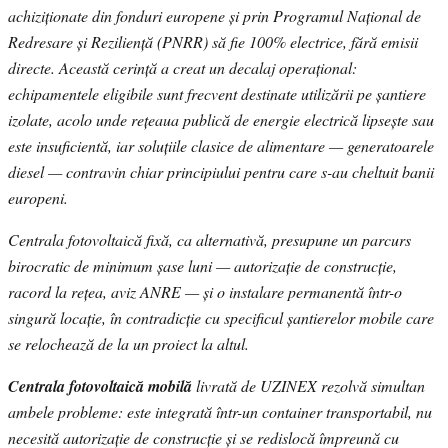
achiziționate din fonduri europene și prin Programul Național de
Redresare și Reziliență (PNRR) să fie 100% electrice, fără emisii
directe. Această cerință a creat un decalaj operațional:
echipamentele eligibile sunt frecvent destinate utilizării pe șantiere
izolate, acolo unde rețeaua publică de energie electrică lipsește sau
este insuficientă, iar soluțiile clasice de alimentare — generatoarele
diesel — contravin chiar principiului pentru care s-au cheltuit banii
europeni.
Centrala fotovoltaică fixă, ca alternativă, presupune un parcurs
birocratic de minimum șase luni — autorizație de construcție,
racord la rețea, aviz ANRE — și o instalare permanentă într-o
singură locație, în contradicție cu specificul șantierelor mobile care
se relochează de la un proiect la altul.
Centrala fotovoltaică mobilă
livrată de UZINEX rezolvă simultan
ambele probleme: este integrată într-un container transportabil, nu
necesită autorizație de construcție și se redislocă împreună cu