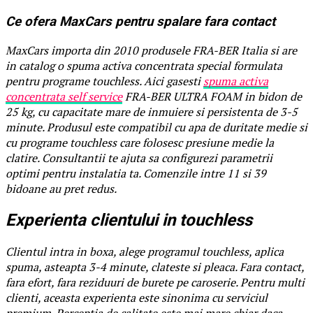
Ce ofera MaxCars pentru spalare fara contact
MaxCars importa din 2010 produsele FRA-BER Italia si are
in catalog o spuma activa concentrata special formulata
pentru programe touchless. Aici gasesti
spuma activa
concentrata self service
FRA-BER ULTRA FOAM in bidon de
25 kg, cu capacitate mare de inmuiere si persistenta de 3-5
minute. Produsul este compatibil cu apa de duritate medie si
cu programe touchless care folosesc presiune medie la
clatire. Consultantii te ajuta sa configurezi parametrii
optimi pentru instalatia ta. Comenzile intre 11 si 39
bidoane au pret redus.
Experienta clientului in touchless
Clientul intra in boxa, alege programul touchless, aplica
spuma, asteapta 3-4 minute, clateste si pleaca. Fara contact,
fara efort, fara reziduuri de burete pe caroserie. Pentru multi
clienti, aceasta experienta este sinonima cu serviciul
premium. Perceptia de calitate este mai mare chiar daca