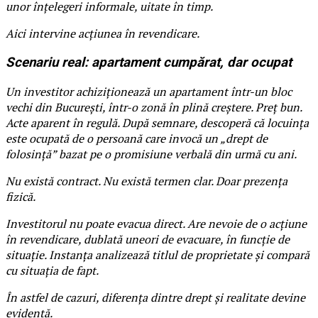
unor înțelegeri informale, uitate în timp.
Aici intervine acțiunea în revendicare.
Scenariu real: apartament cumpărat, dar ocupat
Un investitor achiziționează un apartament într-un bloc
vechi din București, într-o zonă în plină creștere. Preț bun.
Acte aparent în regulă. După semnare, descoperă că locuința
este ocupată de o persoană care invocă un „drept de
folosință” bazat pe o promisiune verbală din urmă cu ani.
Nu există contract. Nu există termen clar. Doar prezența
fizică.
Investitorul nu poate evacua direct. Are nevoie de o acțiune
în revendicare, dublată uneori de evacuare, în funcție de
situație. Instanța analizează titlul de proprietate și compară
cu situația de fapt.
În astfel de cazuri, diferența dintre drept și realitate devine
evidentă.