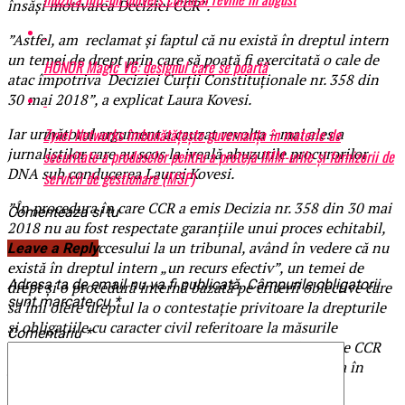
însăși motivarea Deciziei CCR”.
”Astfel, am reclamat și faptul că nu există în dreptul intern
un temei de drept prin care să poată fi exercitată o cale de
HONOR Magic V6: designul care se poartă
atac împotriva Deciziei Curții Constituționale nr. 358 din
30 mai 2018”, a explicat Laura Kovesi.
Zyxel Networks îmbunătățește guvernanța în materie de
Iar următorul argument a cauzat revolta – mai ales a
jurnaliștilor care au scos la iveală abuzurile procurorilor
securitate a produselor pentru a proteja IMM-urile și furnizorii de
DNA sub conducerea Laurei Kovesi.
servicii de gestionare (MSP)
”În procedura în care CCR a emis Decizia nr. 358 din 30 mai
Comenteaza si tu
2018 nu au fost respectate garanțiile unui proces echitabil,
sub aspectul accesului la un tribunal, având în vedere că nu
Leave a Reply
există în dreptul intern „un recurs efectiv”, un temei de
Adresa ta de email nu va fi publicată.
Câmpurile obligatorii
drept și o procedură internă bazată pe criterii obiective care
sunt marcate cu
*
să îmi ofere dreptul la o contestație privitoare la drepturile
și obligațiile cu caracter civil referitoare la măsurile
Comentariu
*
disciplinare dispuse de ministrul Justiției și decise de CCR
printr-o decizie definitivă, fără cale de atac”, se arata în
explicația Laurei Kovesi, publicat de ”
Știri pe surse
”.