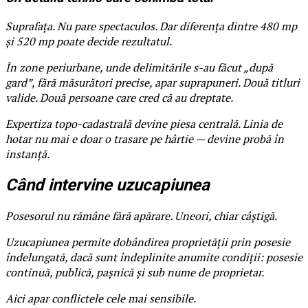
Suprafața. Nu pare spectaculos. Dar diferența dintre 480 mp
și 520 mp poate decide rezultatul.
În zone periurbane, unde delimitările s-au făcut „după
gard”, fără măsurători precise, apar suprapuneri. Două titluri
valide. Două persoane care cred că au dreptate.
Expertiza topo-cadastrală devine piesa centrală. Linia de
hotar nu mai e doar o trasare pe hârtie — devine probă în
instanță.
Când intervine uzucapiunea
Posesorul nu rămâne fără apărare. Uneori, chiar câștigă.
Uzucapiunea permite dobândirea proprietății prin posesie
îndelungată, dacă sunt îndeplinite anumite condiții: posesie
continuă, publică, pașnică și sub nume de proprietar.
Aici apar conflictele cele mai sensibile.