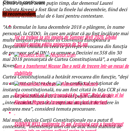
Citeste in continuare
Știrea a apărut acum puțin timp, dar demersul Laurei
Codruţa Kovesi a fost făcut la finele lui decembrie, fiind deci
Iti recomandam
la limita termenului de 6 luni pentru contestare.
”Am formulat în luna decembrie 2018 o plângere, în nume
personal, la CEDO, în care am arătat că au fost încălcate mai
Tot ce trebuie sa stii inainte de Summer Well 2026. Ghidul
multe drepturi prevăzute în Convenția Europeană a
complet pentru editia aniversara de 15 ani
Drepturilor Omului în ceea ce privește revocarea din funcția
de procuror șef al DNA ca urmare a Deciziei nr.358 din 30
mai 2018 pronunțată de Curtea Constituțională”, a explicat
Cum a transformat Nicușor Dan o notă de trecere într-un mesaj de
Kovesi.
stabilitate
Curtea Constituțională a hotărât revocarea din funcție, ”deși
nu am avut calitatea de parte în conflictul soluționat de
instanța constituțională, nu am fost citată în fața CCR și nu
România evită să fie retrogradată în „JUNK”. Rolul decisiv al lui
am avut posibilitatea de a avea cel puțin calitatea de
Alexandru Nazare, în trecerea unui nou test important
„intervenientă” pentru a exprima un punct de vedere în
apărarea mea”, consideră temuta procuroare.
Mai mult, decizia Curții Constituționale nu a putut fi
SUMMER WELL implineste 15 ani. Festivalul care a transformat
contestată, ”inexistența unei căi de atac fiind stabilită de
muzica intr-un univers cultural revine in august