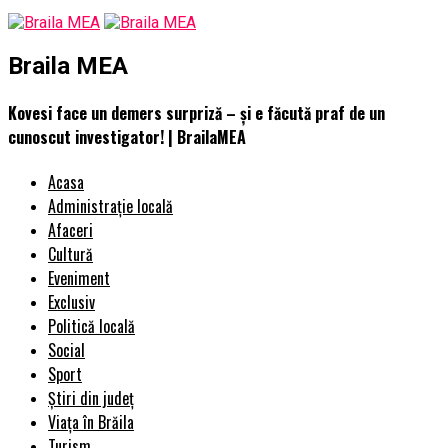
Braila MEA
Kovesi face un demers surpriză – și e făcută praf de un
cunoscut investigator! | BrailaMEA
Acasa
Administrație locală
Afaceri
Cultură
Eveniment
Exclusiv
Politică locală
Social
Sport
Știri din județ
Viața în Brăila
Turism