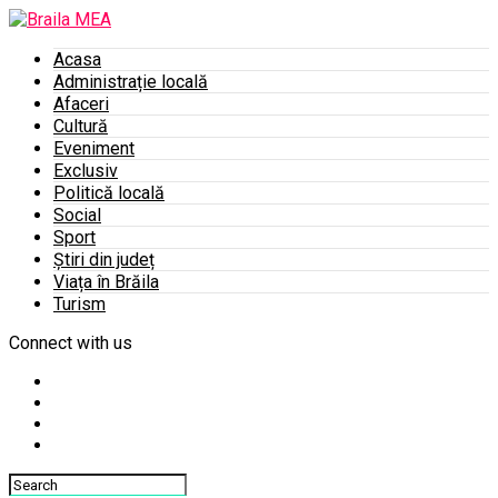
Acasa
Administrație locală
Afaceri
Cultură
Eveniment
Exclusiv
Politică locală
Social
Sport
Știri din județ
Viața în Brăila
Turism
Connect with us