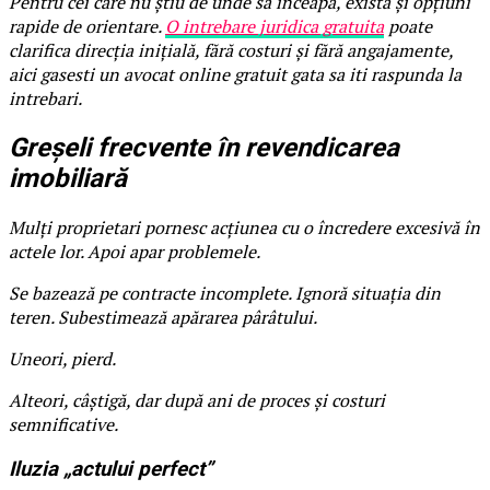
Pentru cei care nu știu de unde să înceapă, există și opțiuni
rapide de orientare.
O intrebare juridica gratuita
poate
clarifica direcția inițială, fără costuri și fără angajamente,
aici gasesti un avocat online gratuit gata sa iti raspunda la
intrebari.
Greșeli frecvente în revendicarea
imobiliară
Mulți proprietari pornesc acțiunea cu o încredere excesivă în
actele lor. Apoi apar problemele.
Se bazează pe contracte incomplete. Ignoră situația din
teren. Subestimează apărarea pârâtului.
Uneori, pierd.
Alteori, câștigă, dar după ani de proces și costuri
semnificative.
Iluzia „actului perfect”