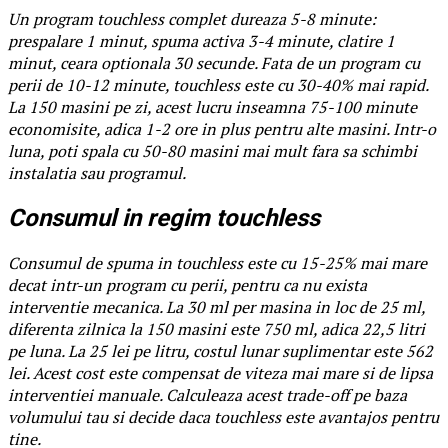
Un program touchless complet dureaza 5-8 minute:
prespalare 1 minut, spuma activa 3-4 minute, clatire 1
minut, ceara optionala 30 secunde. Fata de un program cu
perii de 10-12 minute, touchless este cu 30-40% mai rapid.
La 150 masini pe zi, acest lucru inseamna 75-100 minute
economisite, adica 1-2 ore in plus pentru alte masini. Intr-o
luna, poti spala cu 50-80 masini mai mult fara sa schimbi
instalatia sau programul.
Consumul in regim touchless
Consumul de spuma in touchless este cu 15-25% mai mare
decat intr-un program cu perii, pentru ca nu exista
interventie mecanica. La 30 ml per masina in loc de 25 ml,
diferenta zilnica la 150 masini este 750 ml, adica 22,5 litri
pe luna. La 25 lei pe litru, costul lunar suplimentar este 562
lei. Acest cost este compensat de viteza mai mare si de lipsa
interventiei manuale. Calculeaza acest trade-off pe baza
volumului tau si decide daca touchless este avantajos pentru
tine.