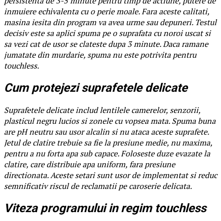
persistenta de 3-5 minute pentru timp de actiune, putere de
inmuiere echivalenta cu o perie moale. Fara aceste calitati,
masina iesita din program va avea urme sau depuneri. Testul
decisiv este sa aplici spuma pe o suprafata cu noroi uscat si
sa vezi cat de usor se clateste dupa 3 minute. Daca ramane
jumatate din murdarie, spuma nu este potrivita pentru
touchless.
Cum protejezi suprafetele delicate
Suprafetele delicate includ lentilele camerelor, senzorii,
plasticul negru lucios si zonele cu vopsea mata. Spuma buna
are pH neutru sau usor alcalin si nu ataca aceste suprafete.
Jetul de clatire trebuie sa fie la presiune medie, nu maxima,
pentru a nu forta apa sub capace. Foloseste duze evazate la
clatire, care distribuie apa uniform, fara presiune
directionata. Aceste setari sunt usor de implementat si reduc
semnificativ riscul de reclamatii pe caroserie delicata.
Viteza programului in regim touchless