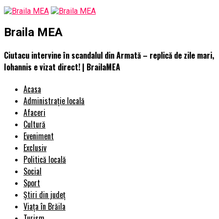
Braila MEA
Ciutacu intervine în scandalul din Armată – replică de zile mari,
Iohannis e vizat direct! | BrailaMEA
Acasa
Administrație locală
Afaceri
Cultură
Eveniment
Exclusiv
Politică locală
Social
Sport
Știri din județ
Viața în Brăila
Turism