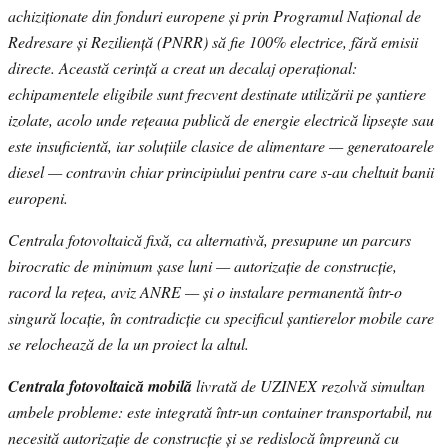
achiziționate din fonduri europene și prin Programul Național de
Redresare și Reziliență (PNRR) să fie 100% electrice, fără emisii
directe. Această cerință a creat un decalaj operațional:
echipamentele eligibile sunt frecvent destinate utilizării pe șantiere
izolate, acolo unde rețeaua publică de energie electrică lipsește sau
este insuficientă, iar soluțiile clasice de alimentare — generatoarele
diesel — contravin chiar principiului pentru care s-au cheltuit banii
europeni.
Centrala fotovoltaică fixă, ca alternativă, presupune un parcurs
birocratic de minimum șase luni — autorizație de construcție,
racord la rețea, aviz ANRE — și o instalare permanentă într-o
singură locație, în contradicție cu specificul șantierelor mobile care
se relochează de la un proiect la altul.
Centrala fotovoltaică mobilă
livrată de UZINEX rezolvă simultan
ambele probleme: este integrată într-un container transportabil, nu
necesită autorizație de construcție și se redislocă împreună cu