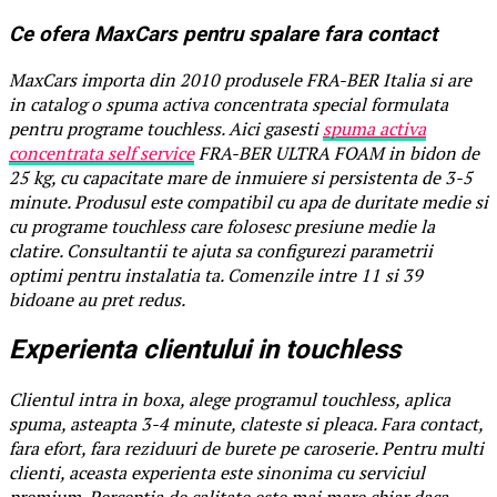
Ce ofera MaxCars pentru spalare fara contact
MaxCars importa din 2010 produsele FRA-BER Italia si are
in catalog o spuma activa concentrata special formulata
pentru programe touchless. Aici gasesti
spuma activa
concentrata self service
FRA-BER ULTRA FOAM in bidon de
25 kg, cu capacitate mare de inmuiere si persistenta de 3-5
minute. Produsul este compatibil cu apa de duritate medie si
cu programe touchless care folosesc presiune medie la
clatire. Consultantii te ajuta sa configurezi parametrii
optimi pentru instalatia ta. Comenzile intre 11 si 39
bidoane au pret redus.
Experienta clientului in touchless
Clientul intra in boxa, alege programul touchless, aplica
spuma, asteapta 3-4 minute, clateste si pleaca. Fara contact,
fara efort, fara reziduuri de burete pe caroserie. Pentru multi
clienti, aceasta experienta este sinonima cu serviciul
premium. Perceptia de calitate este mai mare chiar daca