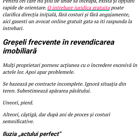
Pentru cei care nu știu de unde să înceapă, există și opțiuni
rapide de orientare.
O intrebare juridica gratuita
poate
clarifica direcția inițială, fără costuri și fără angajamente,
aici gasesti un avocat online gratuit gata sa iti raspunda la
intrebari.
Greșeli frecvente în revendicarea
imobiliară
Mulți proprietari pornesc acțiunea cu o încredere excesivă în
actele lor. Apoi apar problemele.
Se bazează pe contracte incomplete. Ignoră situația din
teren. Subestimează apărarea pârâtului.
Uneori, pierd.
Alteori, câștigă, dar după ani de proces și costuri
semnificative.
Iluzia „actului perfect”