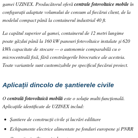
gamei UZINEX. Producătorul oferă
centrale fotovoltaice mobile
în
configurații adaptate volumului de consum al fiecărui client, de la
modelul compact până la containerul industrial 40 ft.
La capătul superior al gamei, containerul de 12 metri lungime
poate găzdui până la 160 kW panouri fotovoltaice instalate și 620
kWh capacitate de stocare — o autonomie comparabilă cu o
microcentrală fixă, fără constrângerile birocratice ale acesteia.
Toate variantele sunt customizabile pe specificul fiecărui proiect.
Aplicații dincolo de șantierele civile
O
centrală fotovoltaică mobilă
este o soluție multi-funcțională.
Aplicațiile identificate de UZINEX includ:
Șantiere de construcții civile și lucrări edilitare
Echipamente electrice alimentate pe fonduri europene și PNRR