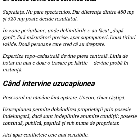
Suprafața. Nu pare spectaculos. Dar diferența dintre 480 mp
și 520 mp poate decide rezultatul.
În zone periurbane, unde delimitările s-au făcut „după
gard”, fără măsurători precise, apar suprapuneri. Două titluri
valide. Două persoane care cred că au dreptate.
Expertiza topo-cadastrală devine piesa centrală. Linia de
hotar nu mai e doar o trasare pe hârtie — devine probă în
instanță.
Când intervine uzucapiunea
Posesorul nu rămâne fără apărare. Uneori, chiar câștigă.
Uzucapiunea permite dobândirea proprietății prin posesie
îndelungată, dacă sunt îndeplinite anumite condiții: posesie
continuă, publică, pașnică și sub nume de proprietar.
Aici apar conflictele cele mai sensibile.