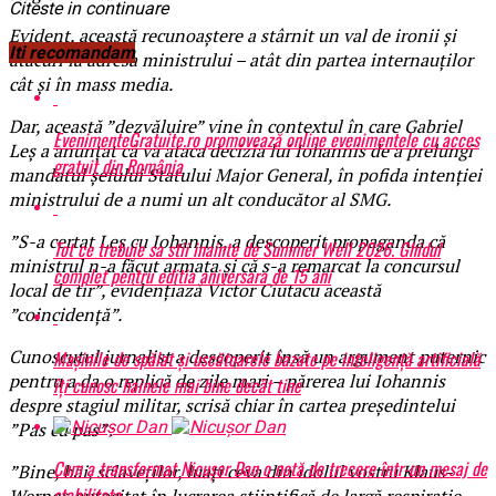
Citeste in continuare
Evident, această recunoaștere a stârnit un val de ironii și
Iti recomandam
atacuri la adresa ministrului – atât din partea internauților
cât și în mass media.
Dar, această ”dezvăluire” vine în contextul în care Gabriel
EvenimenteGratuite.ro promovează online evenimentele cu acces
Leș a anunțat că va ataca decizia lui Iohannis de a prelungi
gratuit din România
mandatul șefului Statului Major General, în pofida intenției
ministrului de a numi un alt conducător al SMG.
”S-a certat Leș cu Iohannis, a descoperit propaganda că
Tot ce trebuie sa stii inainte de Summer Well 2026. Ghidul
ministrul n-a făcut armata și că s-a remarcat la concursul
complet pentru editia aniversara de 15 ani
local de tir”, evidențiază Victor Ciutacu această
”coincidență”.
Cunoscutul jurnalist a descoperit însă un argument puternic
Mașinile de spălat și uscătoarele bazate pe inteligență artificială
pentru a da o replică de zile mari – părerea lui Iohannis
îți cunosc hainele mai bine decât tine
despre stagiul militar, scrisă chiar în cartea președintelui
”Pas cu pas”:
Cum a transformat Nicușor Dan o notă de trecere într-un mesaj de
”Bine, băi, sclaveților, luați ceva din idolul vostru Klaus-
stabilitate
Werner, autocitat în lucrarea științifică de largă respirație