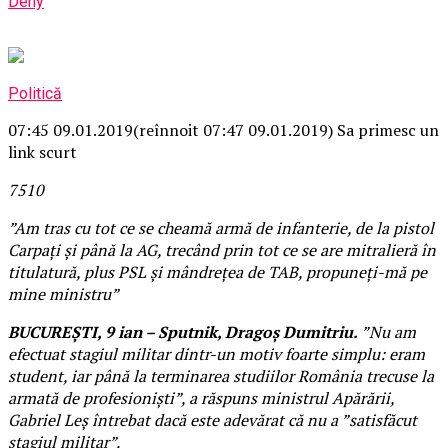
Deny
Politică
07:45 09.01.2019
(reînnoit 07:47 09.01.2019)
Sa primesc un
link scurt
75
1
0
”Am tras cu tot ce se cheamă armă de infanterie, de la pistol
Carpați și până la AG, trecând prin tot ce se are mitralieră în
titulatură, plus PSL și mândrețea de TAB, propuneți-mă pe
mine ministru”
BUCUREȘTI, 9 ian – Sputnik, Dragoș Dumitriu.
”Nu am
efectuat stagiul militar dintr-un motiv foarte simplu: eram
student, iar până la terminarea studiilor România trecuse la
armată de profesioniști”, a răspuns ministrul Apărării,
Gabriel Leș întrebat dacă este adevărat că nu a ”satisfăcut
stagiul militar”.