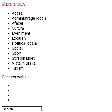
Acasa
Administrație locală
Afaceri
Cultură
Eveniment
Exclusiv
Politică locală
Social
Sport
Știri din județ
Viața în Brăila
Turism
Connect with us