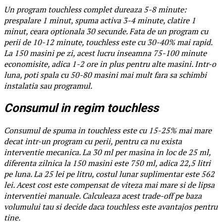
Un program touchless complet dureaza 5-8 minute:
prespalare 1 minut, spuma activa 3-4 minute, clatire 1
minut, ceara optionala 30 secunde. Fata de un program cu
perii de 10-12 minute, touchless este cu 30-40% mai rapid.
La 150 masini pe zi, acest lucru inseamna 75-100 minute
economisite, adica 1-2 ore in plus pentru alte masini. Intr-o
luna, poti spala cu 50-80 masini mai mult fara sa schimbi
instalatia sau programul.
Consumul in regim touchless
Consumul de spuma in touchless este cu 15-25% mai mare
decat intr-un program cu perii, pentru ca nu exista
interventie mecanica. La 30 ml per masina in loc de 25 ml,
diferenta zilnica la 150 masini este 750 ml, adica 22,5 litri
pe luna. La 25 lei pe litru, costul lunar suplimentar este 562
lei. Acest cost este compensat de viteza mai mare si de lipsa
interventiei manuale. Calculeaza acest trade-off pe baza
volumului tau si decide daca touchless este avantajos pentru
tine.