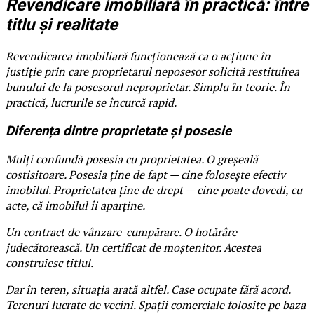
Revendicare imobiliară în practică: între
titlu și realitate
Revendicarea imobiliară funcționează ca o acțiune în
justiție prin care proprietarul neposesor solicită restituirea
bunului de la posesorul neproprietar. Simplu în teorie. În
practică, lucrurile se încurcă rapid.
Diferența dintre proprietate și posesie
Mulți confundă posesia cu proprietatea. O greșeală
costisitoare. Posesia ține de fapt — cine folosește efectiv
imobilul. Proprietatea ține de drept — cine poate dovedi, cu
acte, că imobilul îi aparține.
Un contract de vânzare-cumpărare. O hotărâre
judecătorească. Un certificat de moștenitor. Acestea
construiesc titlul.
Dar în teren, situația arată altfel. Case ocupate fără acord.
Terenuri lucrate de vecini. Spații comerciale folosite pe baza