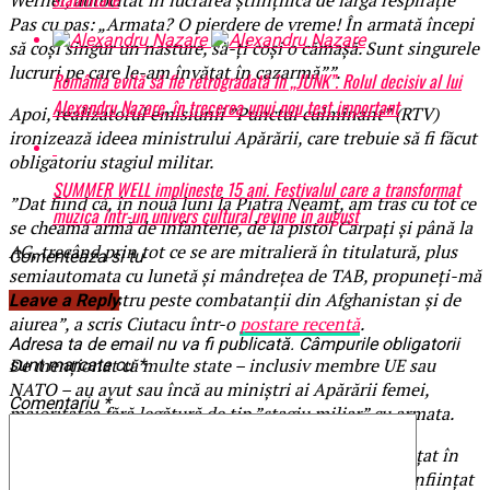
Pas cu pas: „Armata? O pierdere de vreme! În armată începi
să coși singur un nasture, să-ți coși o cămașă. Sunt singurele
lucruri pe care le-am învățat în cazarmă””.
România evită să fie retrogradată în „JUNK”. Rolul decisiv al lui
Alexandru Nazare, în trecerea unui nou test important
Apoi, realizatorul emisiunii ”Punctul culminant” (RTV)
ironizează ideea ministrului Apărării, care trebuie să fi făcut
obligatoriu stagiul militar.
SUMMER WELL implineste 15 ani. Festivalul care a transformat
”Dat fiind că, în nouă luni la Piatra Neamț, am tras cu tot ce
muzica intr-un univers cultural revine in august
se cheamă armă de infanterie, de la pistol Carpați și până la
AG, trecând prin tot ce se are mitralieră în titulatură, plus
Comenteaza si tu
semiautomata cu lunetă și mândrețea de TAB, propuneți-mă
pe mine ministru peste combatanții din Afghanistan și de
Leave a Reply
aiurea”, a scris Ciutacu într-o
postare recentă
.
Adresa ta de email nu va fi publicată.
Câmpurile obligatorii
De menționat că multe state – inclusiv membre UE sau
sunt marcate cu
*
NATO – au avut sau încă au miniștri ai Apărării femei,
Comentariu
*
majoritatea fără legătură de tip ”stagiu miliar” cu armata.
În România, stagiul militar obligatoriu a fost desființat în
octombrie 2006, după o istorie de 138 de ani, fiind înființat