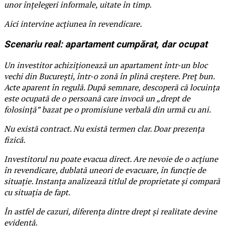
unor înțelegeri informale, uitate în timp.
Aici intervine acțiunea în revendicare.
Scenariu real: apartament cumpărat, dar ocupat
Un investitor achiziționează un apartament într-un bloc
vechi din București, într-o zonă în plină creștere. Preț bun.
Acte aparent în regulă. După semnare, descoperă că locuința
este ocupată de o persoană care invocă un „drept de
folosință” bazat pe o promisiune verbală din urmă cu ani.
Nu există contract. Nu există termen clar. Doar prezența
fizică.
Investitorul nu poate evacua direct. Are nevoie de o acțiune
în revendicare, dublată uneori de evacuare, în funcție de
situație. Instanța analizează titlul de proprietate și compară
cu situația de fapt.
În astfel de cazuri, diferența dintre drept și realitate devine
evidentă.