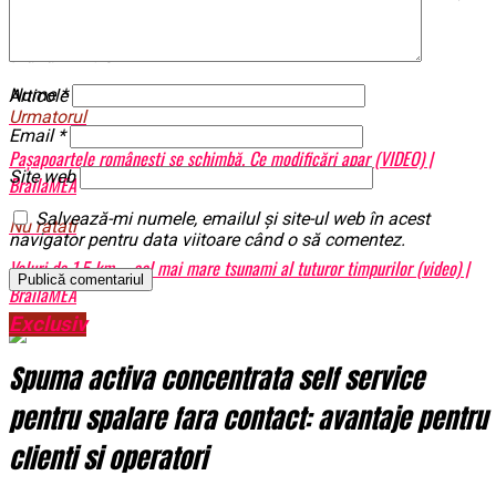
în primii ani ai domniei lui Carol I.
BrailaMEA.ro
Nume
*
Articole pe aceiasi tema:
prima
Urmatorul
Email
*
Paşapoartele româneşti se schimbă. Ce modificări apar (VIDEO) |
Site web
BrailaMEA
Salvează-mi numele, emailul și site-ul web în acest
Nu ratati
navigator pentru data viitoare când o să comentez.
Valuri de 1,5 km – cel mai mare tsunami al tuturor timpurilor (video) |
BrailaMEA
Exclusiv
Spuma activa concentrata self service
pentru spalare fara contact: avantaje pentru
clienti si operatori