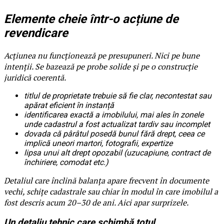
Elemente cheie într-o acțiune de
revendicare
Acțiunea nu funcționează pe presupuneri. Nici pe bune
intenții. Se bazează pe probe solide și pe o construcție
juridică coerentă.
titlul de proprietate trebuie să fie clar, necontestat sau
apărat eficient în instanță
identificarea exactă a imobilului, mai ales în zonele
unde cadastrul a fost actualizat tardiv sau incomplet
dovada că pârâtul posedă bunul fără drept, ceea ce
implică uneori martori, fotografii, expertize
lipsa unui alt drept opozabil (uzucapiune, contract de
închiriere, comodat etc.)
Detaliul care înclină balanța apare frecvent în documente
vechi, schițe cadastrale sau chiar în modul în care imobilul a
fost descris acum 20–30 de ani. Aici apar surprizele.
Un detaliu tehnic care schimbă totul