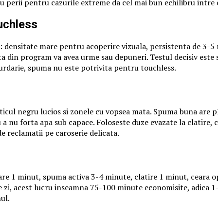
 perii pentru cazurile extreme da cel mai bun echilibru intre co
uchless
le: densitate mare pentru acoperire vizuala, persistenta de 3-
ita din program va avea urme sau depuneri. Testul decisiv este s
rdarie, spuma nu este potrivita pentru touchless.
asticul negru lucios si zonele cu vopsea mata. Spuma buna are p
 a nu forta apa sub capace. Foloseste duze evazate la clatire, 
e reclamatii pe caroserie delicata.
e 1 minut, spuma activa 3-4 minute, clatire 1 minut, ceara o
 zi, acest lucru inseamna 75-100 minute economisite, adica 1-2
ul.