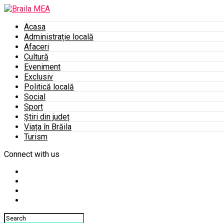
Acasa
Administrație locală
Afaceri
Cultură
Eveniment
Exclusiv
Politică locală
Social
Sport
Știri din județ
Viața în Brăila
Turism
Connect with us