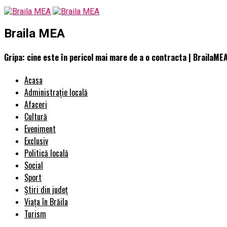
Braila MEA
Gripa: cine este în pericol mai mare de a o contracta | BrailaME
Acasa
Administrație locală
Afaceri
Cultură
Eveniment
Exclusiv
Politică locală
Social
Sport
Știri din județ
Viața în Brăila
Turism