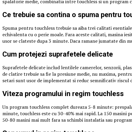
spalatorie medie, combinatia intre touchless si un program cu
Ce trebuie sa contina o spuma pentru to
Spuma pentru touchless trebuie sa aiba trei calitati esentia
echivalenta cu o perie moale. Fara aceste calitati, masina ies
usor se clateste dupa 3 minute. Daca ramane jumatate din mu
Cum protejezi suprafetele delicate
Suprafetele delicate includ lentilele camerelor, senzorii, pl
de clatire trebuie sa fie la presiune medie, nu maxima, pentru
setari sunt usor de implementat si reduc semnificativ riscul d
Viteza programului in regim touchless
Un program touchless complet dureaza 5-8 minute: prespalar
minute, touchless este cu 30-40% mai rapid. La 150 masini pe
50-80 masini mai mult fara sa schimbi instalatia sau program