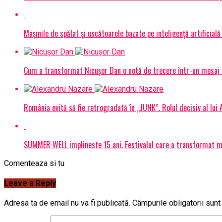
Mașinile de spălat și uscătoarele bazate pe inteligență artificială
Cum a transformat Nicușor Dan o notă de trecere într-un mesaj 
România evită să fie retrogradată în „JUNK”. Rolul decisiv al lui
SUMMER WELL implineste 15 ani. Festivalul care a transformat muz
Comenteaza si tu
Leave a Reply
Adresa ta de email nu va fi publicată.
Câmpurile obligatorii sun