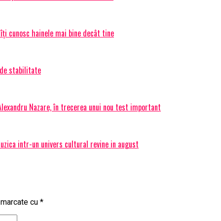
 îți cunosc hainele mai bine decât tine
de stabilitate
 Alexandru Nazare, în trecerea unui nou test important
ica intr-un univers cultural revine in august
t marcate cu
*