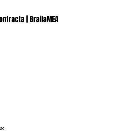
contracta | BrailaMEA
sc.