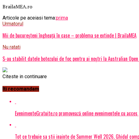
BrailaMEA.ro
Articole pe aceiasi tema:
prima
Urmatorul
Mii de bucureşteni îngheaţă în case – problema se extinde | BrailaMEA
Nu ratati
S-au stabilit datele botezului de foc pentru ai noștri la Australian Open
Citeste in continuare
Iti recomandam
EvenimenteGratuite.ro promovează online evenimentele cu acces
Tot ce trebuie sa stii inainte de Summer Well 2026. Ghidul compl