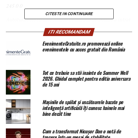
245
0
0
CITESTE IN CONTINUARE
Autoturismul cu care fugeau de agenţii de poliţie a intrat
în coliziune cu un autocamion – totul s-a petrecut în
ITI RECOMANDAM
sudul Italiei.
EvenimenteGratuite.ro promovează online
BUCUREȘTI, 18 ian – Sputnik.
Accidentul s-a produs în
evenimentele cu acces gratuit din România
regiunea Campania, la nord de oraşul Napoli, pe drumul
Naţional Telesina 372, în apropierea localităţii
Alvignano.
Tot ce trebuie sa stii inainte de Summer Well
2026. Ghidul complet pentru editia aniversara
Mai exact, şeferul unui vehicul Skoda a refuzat să
de 15 ani
oprească la semnalele agenţilor de poliţie. Oamenii legii
au început să urmărească maşina.
Mașinile de spălat și uscătoarele bazate pe
inteligență artificială îți cunosc hainele mai
Şoferul maşinii Skoda, probabil inspirat de filmele
bine decât tine
vizionate în viaţa sa, a încercat, după 20 de kilometri, să
depăşească un TIR. În maşina Skoda erau cinci persoane.
Cum a transformat Nicușor Dan o notă de
trecere într-un mesaj de stabilitate