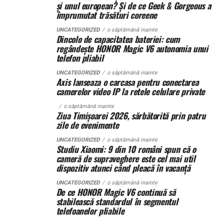
și unul european? Și de ce Geek & Gorgeous a
Specificații tehnice principale:
împrumutat trăsături coreene
Când intervine uzucapiunea
Panouri fotovoltaice instalate:
24 kW
UNCATEGORIZED
o săptămână inainte
Dincolo de capacitatea bateriei: cum
Posesorul nu rămâne fără apărare. Uneori, chiar câștigă.
Sistem de stocare:
52 kWh baterii LiFePO4
regândește HONOR Magic V6 autonomia unui
telefon pliabil
Uzucapiunea permite dobândirea proprietății prin
Invertor hibrid:
24 kW
posesie îndelungată, dacă sunt îndeplinite anumite
UNCATEGORIZED
o săptămână inainte
Axis lanseaza o carcasa pentru conectarea
condiții: posesie continuă, publică, pașnică și sub nume
Dimensiune container transport:
3 × 2,5
camerelor video IP la retele celulare private
de proprietar.
metri
o săptămână inainte
Ziua Timișoarei 2026, sărbătorită prin patru
Aici apar conflictele cele mai sensibile.
Lungime panouri desfășurate:
~60 metri
zile de evenimente
liniari
UNCATEGORIZED
o săptămână inainte
Scenariu: teren „lucrat” de ani de zile
Studiu Xiaomi: 9 din 10 români spun că o
Conectică:
priză 220 V monofazic, priză
cameră de supraveghere este cel mai util
La marginea unui oraș în expansiune, un teren agricol a
380 V trifazic, priză încărcare auto electric
dispozitiv atunci când pleacă în vacanță
fost folosit constant de un mic antreprenor local. L-a
UNCATEGORIZED
o săptămână inainte
Climatizare:
aer condiționat integrat pentru
împrejmuit. L-a cultivat. A investit în irigații.
De ce HONOR Magic V6 continuă să
Proprietarul din acte locuiește în străinătate și nu a
menținerea bateriilor la temperatură optimă
stabilească standardul în segmentul
telefoanelor pliabile
intervenit timp de peste 15 ani.
Mobilitate:
roți tip off-road pentru deplasare