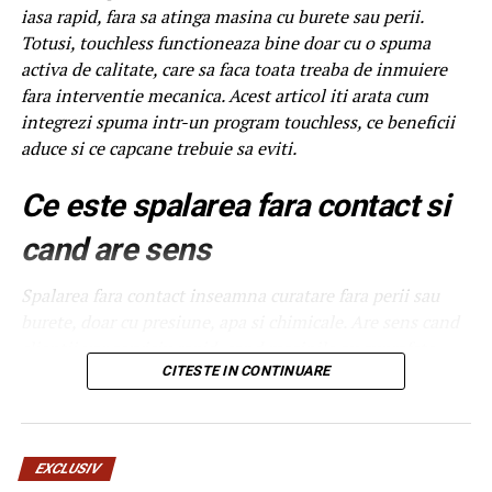
iasa rapid, fara sa atinga masina cu burete sau perii.
Totusi, touchless functioneaza bine doar cu o spuma
activa de calitate, care sa faca toata treaba de inmuiere
fara interventie mecanica. Acest articol iti arata cum
integrezi spuma intr-un program touchless, ce beneficii
aduce si ce capcane trebuie sa eviti.
Ce este spalarea fara contact si
cand are sens
Spalarea fara contact inseamna curatare fara perii sau
burete, doar cu presiune, apa si chimicale. Are sens cand
clientii vor serviciu rapid, cand masinile au suprafete
delicate sau cand traficul este foarte mare si nu ai timp
CITESTE IN CONTINUARE
de interventie manuala. Nu are sens cand masinile sunt
foarte murdare, cu noroi intarit, caz in care touchless nu
poate face totul. Pentru o spalatorie medie, combinatia
EXCLUSIV
intre touchless si un program cu perii pentru cazurile