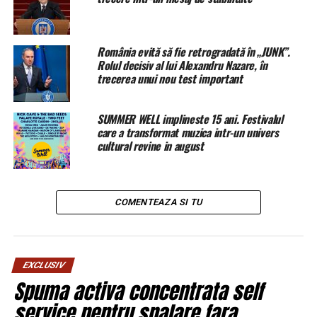
Socoteala de acasă nu s-a potrivit cu cea de pe şosea,
fiindcă din sens opus venea un alt vehicul, aşa că, pentru
a-l evita, şoferul autoturismului Skoda a intrat sub
România evită să fie retrogradată în „JUNK”.
autocamionul pe care încerca să-l depăşească, precizează
Rolul decisiv al lui Alexandru Nazare, în
mediafax.ro
.
trecerea unui nou test important
Patru dintre persoanele din autoturismul Skoda au murit,
SUMMER WELL implineste 15 ani. Festivalul
iar una este în stare gravă. Cele cinci persoane sunt
care a transformat muzica intr-un univers
români, au declarat surse din cadrul serviciilor de
cultural revine in august
intervenţie citate de publicaţiile La Repubblica şi Il
Mattino, precum şi de site-urile ImolaOggi.it şi
Sussidiario.net, mai notează sursa citată.
COMENTEAZA SI TU
EXCLUSIV
Spuma activa concentrata self
service pentru spalare fara