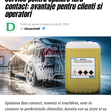
contact: avantaje pentru clienti si
operatori
Publicat
acum o lună
pe
iulie 8, 2026
De
AlexandraM
BrailaMEA.ro
ARTICOLE PE ACEIASI TEMA:
PRIMA
URMATORUL
Omenirea ar putea evita o catastrofă reducând consumului
acestor două produse | BrailaMEA
NU RATATI
Ambasadorii statelor BRICS la Moscova la un briefing legat
de INF | BrailaMEA
Spalarea fara contact, numita si touchless, este in
crestere in preferintele clientilor. Acestia vor sa intre si sa