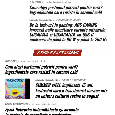
AFACERI
o săptămână inainte
pe teren accidentat
Când decide să vândă terenul, descoperă că altcineva îl
Cum alegi parfumul potrivit pentru vară?
Ingredientele care rezistă în sezonul cald
revendică.
UNCATEGORIZED
2 săptămâni inainte
Nu mai e doar o discuție despre acte. Devine o analiză a
De la task-uri la gaming: AOC GAMING
Configurația conectică a fost dimensionată conform cerințelor
lansează noile monitoare curbate ultrawide
comportamentului în timp. Instanța cântărește
beneficiarului. La cerere, modelul poate fi extins cu prize
CU34G4CA și CU34G4ZCA, cu USB-C,
pasivitatea proprietarului versus acțiunile concrete ale
suplimentare, sisteme de iluminat exterior, monitorizare la
încărcare de până la 90 W și până la 250 Hz
posesorului.
distanță și conectivitate GSM.
ȘTIRILE SĂPTĂMÂNII
Procedura în instanță: ritm și
Gama completă: de la 3 metri la 12 metri
AFACERI
acum o săptămână
blocaje
Cum alegi parfumul potrivit pentru vară?
lungime container
Ingredientele care rezistă în sezonul cald
Procesele de revendicare nu se rezolvă rapid. Dosarele
Modelul livrat către beneficiar reprezintă varianta de intrare a
UNCATEGORIZED
acum o săptămână
includ expertize, martori, verificări cadastrale. Termenele
SUMMER WELL implineste 15 ani.
gamei UZINEX. Producătorul oferă
centrale fotovoltaice mobile
se întind.
Festivalul care a transformat muzica intr-
în configurații adaptate volumului de consum al fiecărui client,
un univers cultural revine in august
de la modelul compact până la containerul industrial 40 ft.
În unele cazuri, litigiul durează ani.
UNCATEGORIZED
acum o săptămână
Zyxel Networks îmbunătățește guvernanța
La capătul superior al gamei, containerul de 12 metri lungime
Se întâmplă. Des.
în materie de securitate a produselor