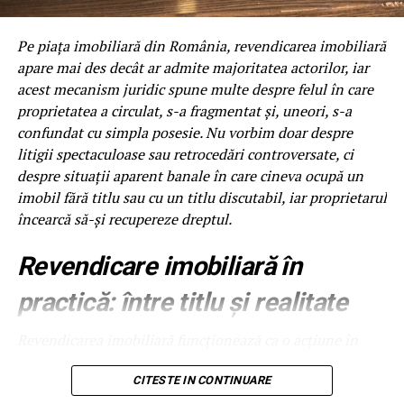
Suprafetele delicate includ lentilele camerelor, senzorii,
plasticul negru lucios si zonele cu vopsea mata. Spuma
Pe piața imobiliară din România, revendicarea imobiliară
buna are pH neutru sau usor alcalin si nu ataca aceste
apare mai des decât ar admite majoritatea actorilor, iar
suprafete. Jetul de clatire trebuie sa fie la presiune medie,
acest mecanism juridic spune multe despre felul în care
nu maxima, pentru a nu forta apa sub capace. Foloseste
proprietatea a circulat, s-a fragmentat și, uneori, s-a
duze evazate la clatire, care distribuie apa uniform, fara
confundat cu simpla posesie. Nu vorbim doar despre
presiune directionata. Aceste setari sunt usor de
litigii spectaculoase sau retrocedări controversate, ci
implementat si reduc semnificativ riscul de reclamatii pe
despre situații aparent banale în care cineva ocupă un
caroserie delicata.
imobil fără titlu sau cu un titlu discutabil, iar proprietarul
încearcă să-și recupereze dreptul.
Viteza programului in regim
Revendicare imobiliară în
touchless
practică: între titlu și realitate
Un program touchless complet dureaza 5-8 minute:
prespalare 1 minut, spuma activa 3-4 minute, clatire 1
Revendicarea imobiliară funcționează ca o acțiune în
minut, ceara optionala 30 secunde. Fata de un program
justiție prin care proprietarul neposesor solicită
cu perii de 10-12 minute, touchless este cu 30-40% mai
restituirea bunului de la posesorul neproprietar. Simplu
CITESTE IN CONTINUARE
rapid. La 150 masini pe zi, acest lucru inseamna 75-100