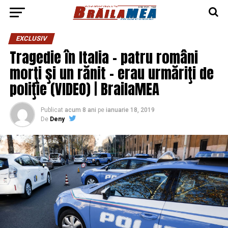
EXCLUSIV
Tragedie în Italia – patru români
morţi şi un rănit – erau urmăriţi de
poliţie (VIDEO) | BrailaMEA
Publicat
acum 8 ani
pe
ianuarie 18, 2019
De
Deny