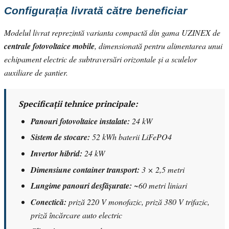
Configurația livrată către beneficiar
Modelul livrat reprezintă varianta compactă din gama UZINEX de
centrale fotovoltaice mobile
, dimensionată pentru alimentarea unui
echipament electric de subtraversări orizontale și a sculelor
auxiliare de șantier.
Specificații tehnice principale:
Panouri fotovoltaice instalate:
24 kW
Sistem de stocare:
52 kWh baterii LiFePO4
Invertor hibrid:
24 kW
Dimensiune container transport:
3 × 2,5 metri
Lungime panouri desfășurate:
~60 metri liniari
Conectică:
priză 220 V monofazic, priză 380 V trifazic,
priză încărcare auto electric