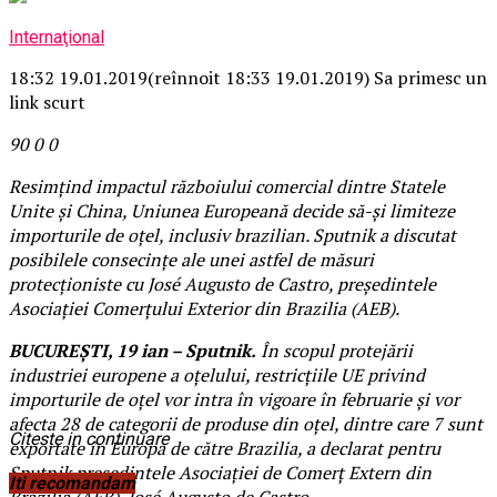
Internaţional
18:32 19.01.2019
(reînnoit 18:33 19.01.2019)
Sa primesc un
link scurt
90
0
0
Resimțind impactul războiului comercial dintre Statele
Unite și China, Uniunea Europeană decide să-și limiteze
importurile de oțel, inclusiv brazilian. Sputnik a discutat
posibilele consecințe ale unei astfel de măsuri
protecționiste cu José Augusto de Castro, președintele
Asociației Comerțului Exterior din Brazilia (AEB).
BUCUREŞTI, 19 ian – Sputnik.
În scopul protejării
industriei europene a oțelului, restricțiile UE privind
importurile de oțel vor intra în vigoare în februarie și vor
afecta 28 de categorii de produse din oțel, dintre care 7 sunt
Citeste in continuare
exportate în Europa de către Brazilia, a declarat pentru
Sputnik președintele Asociației de Comerț Extern din
Iti recomandam
Brazilia (AEB), José Augusto de Castro.