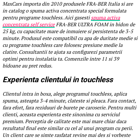
MaxCars importa din 2010 produsele FRA-BER Italia si are
in catalog o spuma activa concentrata special formulata
pentru programe touchless. Aici gasesti
spuma activa
concentrata self service
FRA-BER ULTRA FOAM in bidon de
25 kg, cu capacitate mare de inmuiere si persistenta de 3-5
minute. Produsul este compatibil cu apa de duritate medie si
cu programe touchless care folosesc presiune medie la
clatire. Consultantii te ajuta sa configurezi parametrii
optimi pentru instalatia ta. Comenzile intre 11 si 39
bidoane au pret redus.
Experienta clientului in touchless
Clientul intra in boxa, alege programul touchless, aplica
spuma, asteapta 3-4 minute, clateste si pleaca. Fara contact,
fara efort, fara reziduuri de burete pe caroserie. Pentru multi
clienti, aceasta experienta este sinonima cu serviciul
premium. Perceptia de calitate este mai mare chiar daca
rezultatul final este similar cu cel al unui program cu perii.
Un client care se simte rasfatat revine mai des si vorbeste