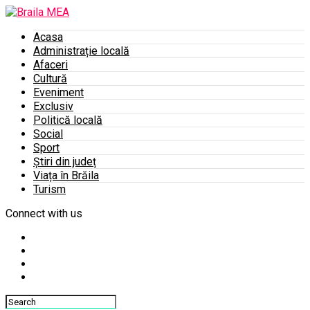
Acasa
Administrație locală
Afaceri
Cultură
Eveniment
Exclusiv
Politică locală
Social
Sport
Știri din județ
Viața în Brăila
Turism
Connect with us