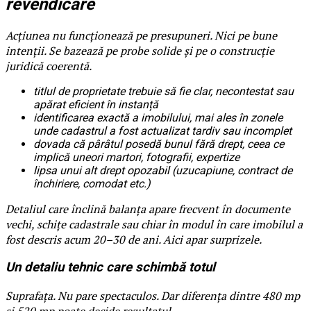
revendicare
Acțiunea nu funcționează pe presupuneri. Nici pe bune
intenții. Se bazează pe probe solide și pe o construcție
juridică coerentă.
titlul de proprietate trebuie să fie clar, necontestat sau
apărat eficient în instanță
identificarea exactă a imobilului, mai ales în zonele
unde cadastrul a fost actualizat tardiv sau incomplet
dovada că pârâtul posedă bunul fără drept, ceea ce
implică uneori martori, fotografii, expertize
lipsa unui alt drept opozabil (uzucapiune, contract de
închiriere, comodat etc.)
Detaliul care înclină balanța apare frecvent în documente
vechi, schițe cadastrale sau chiar în modul în care imobilul a
fost descris acum 20–30 de ani. Aici apar surprizele.
Un detaliu tehnic care schimbă totul
Suprafața. Nu pare spectaculos. Dar diferența dintre 480 mp
și 520 mp poate decide rezultatul.