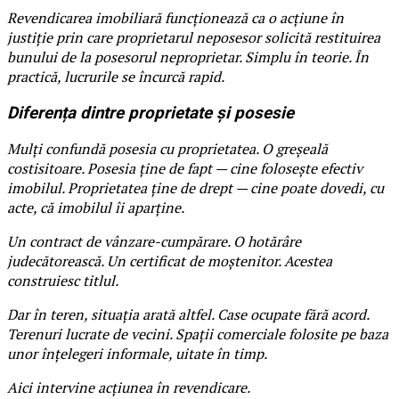
Revendicarea imobiliară funcționează ca o acțiune în
justiție prin care proprietarul neposesor solicită restituirea
bunului de la posesorul neproprietar. Simplu în teorie. În
practică, lucrurile se încurcă rapid.
Diferența dintre proprietate și posesie
Mulți confundă posesia cu proprietatea. O greșeală
costisitoare. Posesia ține de fapt — cine folosește efectiv
imobilul. Proprietatea ține de drept — cine poate dovedi, cu
acte, că imobilul îi aparține.
Un contract de vânzare-cumpărare. O hotărâre
judecătorească. Un certificat de moștenitor. Acestea
construiesc titlul.
Dar în teren, situația arată altfel. Case ocupate fără acord.
Terenuri lucrate de vecini. Spații comerciale folosite pe baza
unor înțelegeri informale, uitate în timp.
Aici intervine acțiunea în revendicare.