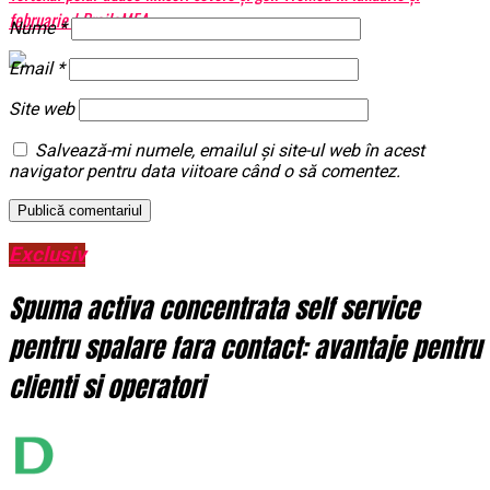
februarie | BrailaMEA
Nume
*
Email
*
Site web
Salvează-mi numele, emailul și site-ul web în acest
navigator pentru data viitoare când o să comentez.
Exclusiv
Spuma activa concentrata self service
pentru spalare fara contact: avantaje pentru
clienti si operatori