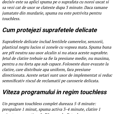
decisiv este sa aplici spuma pe o suprafata cu noroi uscat si
sa vezi cat de usor se clateste dupa 3 minute. Daca ramane
jumatate din murdarie, spuma nu este potrivita pentru
touchless.
Cum protejezi suprafetele delicate
Suprafetele delicate includ lentilele camerelor, senzorii,
plasticul negru lucios si zonele cu vopsea mata. Spuma buna
are pH neutru sau usor alcalin si nu ataca aceste suprafete.
Jetul de clatire trebuie sa fie la presiune medie, nu maxima,
pentru a nu forta apa sub capace. Foloseste duze evazate la
clatire, care distribuie apa uniform, fara presiune
directionata. Aceste setari sunt usor de implementat si reduc
semnificativ riscul de reclamatii pe caroserie delicata.
Viteza programului in regim touchless
Un program touchless complet dureaza 5-8 minute:
prespalare 1 minut, spuma activa 3-4 minute, clatire 1