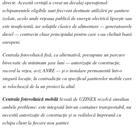
directe. Această cerință a creat un decalaj operațional:
echipamentele eligibile sunt frecvent destinate utilizării pe șantiere
izolate, acolo unde rețeaua publică de energie electrică lipsește sau
este insuficientă, iar soluțiile clasice de alimentare — generatoarele
diesel — contravin chiar principiului pentru care s-au cheltuit banii
europeni.
Centrala fotovoltaică fixă, ca alternativă, presupune un parcurs
birocratic de minimum șase luni — autorizație de construcție,
racord la rețea, aviz ANRE — și o instalare permanentă într-o
singură locație, în contradicție cu specificul șantierelor mobile care
se relochează de la un proiect la altul.
Centrala fotovoltaică mobilă
livrată de UZINEX rezolvă simultan
ambele probleme: este integrată într-un container transportabil, nu
necesită autorizație de construcție și se redislocă împreună cu
echipa client la fiecare nou șantier.