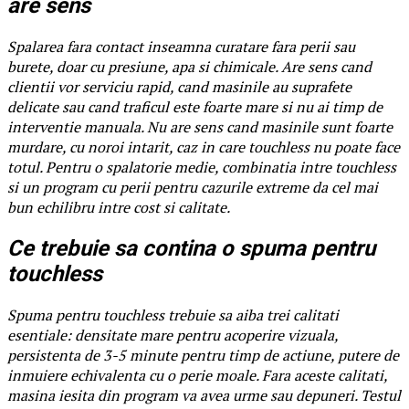
are sens
Spalarea fara contact inseamna curatare fara perii sau
burete, doar cu presiune, apa si chimicale. Are sens cand
clientii vor serviciu rapid, cand masinile au suprafete
delicate sau cand traficul este foarte mare si nu ai timp de
interventie manuala. Nu are sens cand masinile sunt foarte
murdare, cu noroi intarit, caz in care touchless nu poate face
totul. Pentru o spalatorie medie, combinatia intre touchless
si un program cu perii pentru cazurile extreme da cel mai
bun echilibru intre cost si calitate.
Ce trebuie sa contina o spuma pentru
touchless
Spuma pentru touchless trebuie sa aiba trei calitati
esentiale: densitate mare pentru acoperire vizuala,
persistenta de 3-5 minute pentru timp de actiune, putere de
inmuiere echivalenta cu o perie moale. Fara aceste calitati,
masina iesita din program va avea urme sau depuneri. Testul