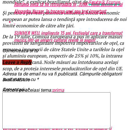
mondiale”, a explicat brazilianul, citat de
Sputnik France
.
România evită să fie retrogradată în „JUNK”. Rolul decisiv al lui
Alexandru Nazare, în trecerea unui nou test important
Și pentru a preveni puternica influență, blocul economic
european ar putea lansa o tendință spre introducerea de noi
limite economice de către alte țări.
SUMMER WELL implineste 15 ani. Festivalul care a transformat
De la 19 iulie, Comisia Europeană a pus în aplicare măsuri
muzica intr-un univers cultural revine in august
provizorii de salvgardare împotriva importurilor de oțel, ca
urmare a impunerii de către Statele Unite a tarifelor la oțel
Comenteaza si tu
şi aluminiu european, respectiv de 25% și 10%, la intrarea
pe piața americană. Noile măsuri au întotdeauna același
Leave a Reply
scop, de a proteja interesele producătorilor de oțel din UE.
Adresa ta de email nu va fi publicată.
Câmpurile obligatorii
BrailaMEA.ro
sunt marcate cu
*
Comentariu
*
Articole pe aceiasi tema:
prima
Urmatorul
Imagini şocante, oameni arşi de vii, 66 de morţi | BrailaMEA
Nu ratati
Vortexul polar aduce ninsori severe şi ger. Vremea în ianuarie şi