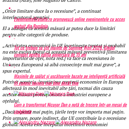
„Orice limitare duce la o recesiune”, a continuat
interlocutorul agenției.
EvenimenteGratuite.ro promovează online evenimentele cu acces
gratuit din România
El a adăugat că această măsură ar putea duce la limitări
pentru alte categorii de produse.
„Activitatea economică în UE încetinește treptat și probabil
Tot ce trebuie sa stii inainte de Summer Well 2026. Ghidul
nu este exclus faptul că această măsură preventivă [limitarea
complet pentru editia aniversara de 15 ani
importurilor de oțel, nota red.] va face ca recesiunea în
Uniunea Europeană să aibă consecințe mult mai grave”, a
spus expertul.
Mașinile de spălat și uscătoarele bazate pe inteligență artificială
Potrivit acesteia, încetinirea creșterii economice în Europa
îți cunosc hainele mai bine decât tine
afectează în mod inevitabil alte țări, tocmai din cauza
acestei măsuri protecționiste a industriei europene a
oțelului.
Cum a transformat Nicușor Dan o notă de trecere într-un mesaj de
stabilitate
„Dacă exportă mai puțin, țările terțe vor importa mai puțin.
Prin urmare, poate indirect, dar UE contribuie la o recesiune
globală. Acesta este începutul încetinirii economiei