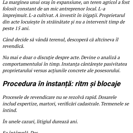
La marginea unui oraș în expansiune, un teren agricol a fost
folosit constant de un mic antreprenor local. L-a
împrejmuit. L-a cultivat. A investit în irigații. Proprietarul
din acte locuiește în străinătate și nu a intervenit timp de
peste 15 ani.
Când decide să vândă terenul, descoperă că altcineva îl
revendică.
Nu mai e doar o discuție despre acte. Devine o analiză a
comportamentului în timp. Instanța cântărește pasivitatea
proprietarului versus acțiunile concrete ale posesorului.
Procedura în instanță: ritm și blocaje
Procesele de revendicare nu se rezolvă rapid. Dosarele
includ expertize, martori, verificări cadastrale. Termenele se
întind.
În unele cazuri, litigiul durează ani.
Se întâmplă. Des.