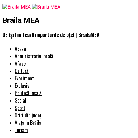
Braila MEA
UE își limitează importurile de oțel | BrailaMEA
Acasa
Administrație locală
Afaceri
Cultură
Eveniment
Exclusiv
Politică locală
Social
Sport
Știri din județ
Viața în Brăila
Turism