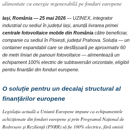
alimentate cu energie regenerabilă pe fonduri europene
Iași, România — 25 mai 2026
— UZINEX, integrator
industrial cu sediul în județul Iași, anunță livrarea primei
centrale fotovoltaice mobile din România
către beneficiar,
companie cu sediul în Ploiești, județul Prahova. Soluția — un
container expandabil care se desfășoară pe aproximativ 60
de metri liniari de panouri fotovoltaice — alimentează un
echipament 100% electric de subtraversări orizontale, eligibil
pentru finanțări din fonduri europene.
O soluție pentru un decalaj structural al
finanțărilor europene
Legislația actuală a Uniunii Europene impune ca echipamentele
achiziționate din fonduri europene și prin Programul Național de
Redresare și Reziliență (PNRR) să fie 100% electrice, fără emisii