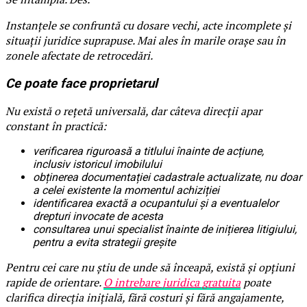
Instanțele se confruntă cu dosare vechi, acte incomplete și
situații juridice suprapuse. Mai ales în marile orașe sau în
zonele afectate de retrocedări.
Ce poate face proprietarul
Nu există o rețetă universală, dar câteva direcții apar
constant în practică:
verificarea riguroasă a titlului înainte de acțiune,
inclusiv istoricul imobilului
obținerea documentației cadastrale actualizate, nu doar
a celei existente la momentul achiziției
identificarea exactă a ocupantului și a eventualelor
drepturi invocate de acesta
consultarea unui specialist înainte de inițierea litigiului,
pentru a evita strategii greșite
Pentru cei care nu știu de unde să înceapă, există și opțiuni
rapide de orientare.
O intrebare juridica gratuita
poate
clarifica direcția inițială, fără costuri și fără angajamente,