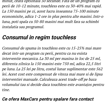
minut, ceara optionala 30 secunde. Fata de un program cu
perii de 10-12 minute, touchless este cu 30-40% mai rapid.
La 150 masini pe zi, acest lucru inseamna 75-100 minute
economisite, adica 1-2 ore in plus pentru alte masini. Intr-o
luna, poti spala cu 50-80 masini mai mult fara sa schimbi
instalatia sau programul.
Consumul in regim touchless
Consumul de spuma in touchless este cu 15-25% mai mare
decat intr-un program cu perii, pentru ca nu exista
interventie mecanica. La 30 ml per masina in loc de 25 ml,
diferenta zilnica la 150 masini este 750 ml, adica 22,5 litri
pe luna. La 25 lei pe litru, costul lunar suplimentar este 562
lei. Acest cost este compensat de viteza mai mare si de lipsa
interventiei manuale. Calculeaza acest trade-off pe baza
volumului tau si decide daca touchless este avantajos pentru
tine.
Ce ofera MaxCars pentru spalare fara contact