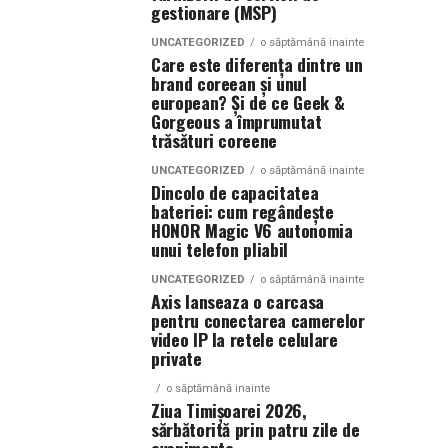
gestionare (MSP)
UNCATEGORIZED
o săptămână inainte
Care este diferența dintre un
brand coreean și unul
european? Și de ce Geek &
Gorgeous a împrumutat
trăsături coreene
UNCATEGORIZED
o săptămână inainte
Dincolo de capacitatea
bateriei: cum regândește
HONOR Magic V6 autonomia
unui telefon pliabil
UNCATEGORIZED
o săptămână inainte
Axis lanseaza o carcasa
pentru conectarea camerelor
video IP la retele celulare
private
o săptămână inainte
Ziua Timișoarei 2026,
sărbătorită prin patru zile de