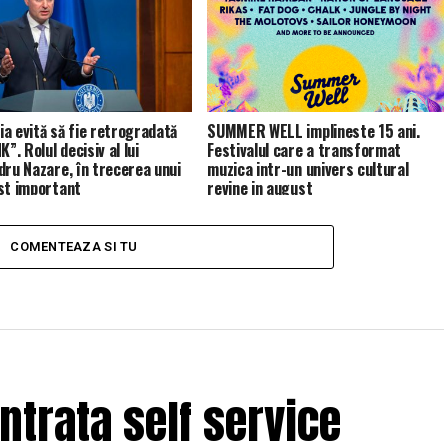
a evită să fie retrogradată
SUMMER WELL implineste 15 ani.
K”. Rolul decisiv al lui
Festivalul care a transformat
dru Nazare, în trecerea unui
muzica intr-un univers cultural
st important
revine in august
COMENTEAZA SI TU
trata self service