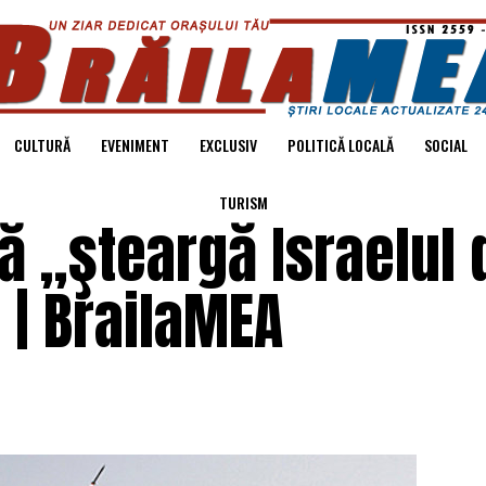
CULTURĂ
EVENIMENT
EXCLUSIV
POLITICĂ LOCALĂ
SOCIAL
TURISM
să „şteargă Israelul 
 | BrailaMEA