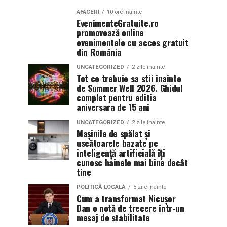
AFACERI
10 ore inainte
EvenimenteGratuite.ro
promovează online
evenimentele cu acces gratuit
din România
UNCATEGORIZED
2 zile inainte
Tot ce trebuie sa stii inainte
de Summer Well 2026. Ghidul
complet pentru editia
aniversara de 15 ani
UNCATEGORIZED
2 zile inainte
Mașinile de spălat și
uscătoarele bazate pe
inteligență artificială îți
cunosc hainele mai bine decât
tine
POLITICĂ LOCALĂ
5 zile inainte
Cum a transformat Nicușor
Dan o notă de trecere într-un
mesaj de stabilitate