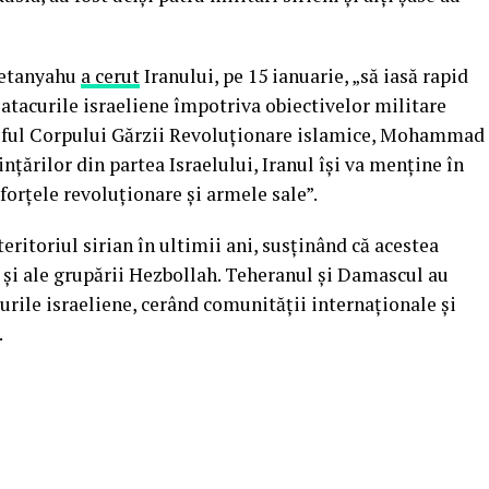
Netanyahu
a cerut
Iranului, pe 15 ianuarie, „să iasă rapid
 atacurile israeliene împotriva obiectivelor militare
Șeful Corpului Gărzii Revoluționare islamice, Mohammad
ințărilor din partea Israelului, Iranul îşi va menţine în
 forțele revoluționare și armele sale”.
teritoriul sirian în ultimii ani, susținând că acestea
e și ale grupării Hezbollah. Teheranul și Damascul au
rile israeliene, cerând comunității internaționale și
.