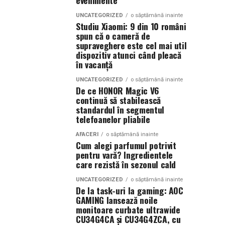
evenimente
UNCATEGORIZED
o săptămână inainte
Studiu Xiaomi: 9 din 10 români
spun că o cameră de
supraveghere este cel mai util
dispozitiv atunci când pleacă
în vacanță
UNCATEGORIZED
o săptămână inainte
De ce HONOR Magic V6
continuă să stabilească
standardul în segmentul
telefoanelor pliabile
AFACERI
o săptămână inainte
Cum alegi parfumul potrivit
pentru vară? Ingredientele
care rezistă în sezonul cald
UNCATEGORIZED
o săptămână inainte
De la task-uri la gaming: AOC
GAMING lansează noile
monitoare curbate ultrawide
CU34G4CA și CU34G4ZCA, cu