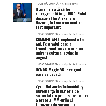
POLITICĂ LOCALĂ
6 zile inainte
România evită să fie
retrogradată în „JUNK”. Rolul
decisiv al lui Alexandru
Nazare, în trecerea unui nou
test important
UNCATEGORIZED
o săptămână inainte
SUMMER WELL implineste 15
ani. Festivalul care a
transformat muzica intr-un
univers cultural revine in
august
UNCATEGORIZED
o săptămână inainte
HONOR Magic V6: designul
care se poartă
UNCATEGORIZED
o săptămână inainte
Zyxel Networks îmbunătățește
guvernanța în materie de
securitate a produselor pentru
a proteja IMM-urile și
furnizorii de servicii de