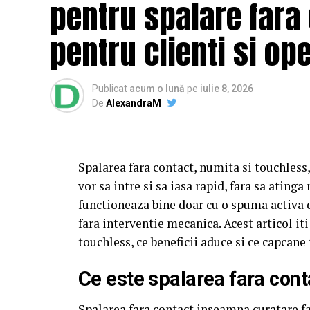
pentru spalare fara
pentru clienti si op
Publicat
acum o lună
pe
iulie 8, 2026
De
AlexandraM
Spalarea fara contact, numita si touchless, 
vor sa intre si sa iasa rapid, fara sa ating
functioneaza bine doar cu o spuma activa d
fara interventie mecanica. Acest articol i
touchless, ce beneficii aduce si ce capcane 
Ce este spalarea fara cont
Spalarea fara contact inseamna curatare far