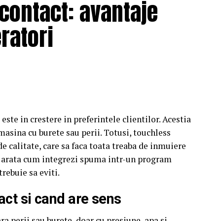
 contact: avantaje
eratori
este in crestere in preferintele clientilor. Acestia
a masina cu burete sau perii. Totusi, touchless
e calitate, care sa faca toata treaba de inmuiere
ti arata cum integrezi spuma intr-un program
trebuie sa eviti.
act si cand are sens
a perii sau burete, doar cu presiune, apa si