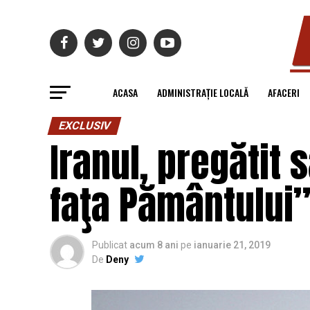
ACASA
ADMINISTRAȚIE LOCALĂ
AFACERI
EXCLUSIV
Iranul, pregătit 
faţa Pământului”
Publicat
acum 8 ani
pe
ianuarie 21, 2019
De
Deny