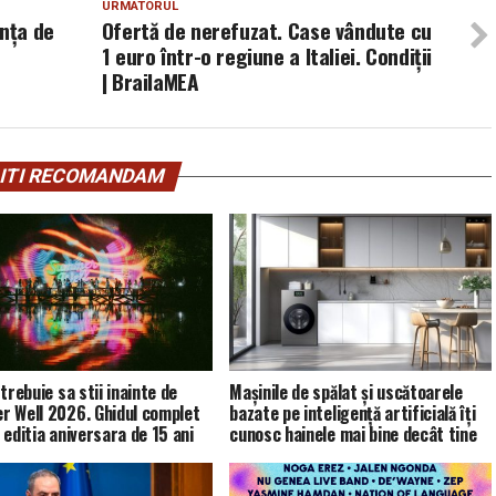
URMATORUL
anța de
Ofertă de nerefuzat. Case vândute cu
1 euro într-o regiune a Italiei. Condiţii
| BrailaMEA
ITI RECOMANDAM
trebuie sa stii inainte de
Mașinile de spălat și uscătoarele
 Well 2026. Ghidul complet
bazate pe inteligență artificială îți
 editia aniversara de 15 ani
cunosc hainele mai bine decât tine