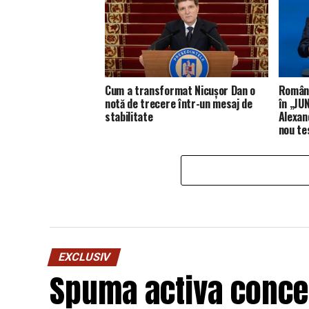
Cum a transformat Nicușor Dan o
Români
notă de trecere într-un mesaj de
în „JUN
stabilitate
Alexan
nou te
EXCLUSIV
Spuma activa concen