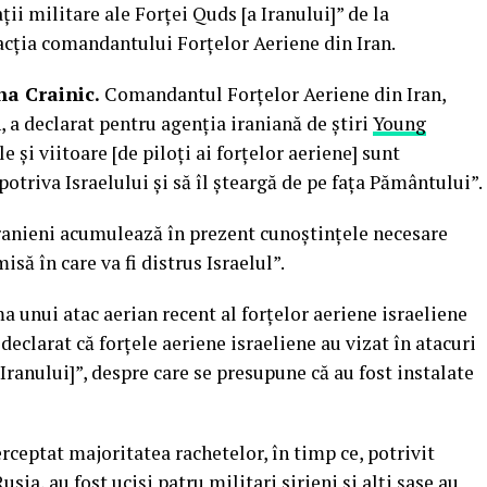
ții militare ale Forței Quds [a Iranului]” de la
cţia comandantului Forțelor Aeriene din Iran.
na Crainic.
Comandantul Forțelor Aeriene din Iran,
 a declarat pentru agenţia iraniană de știri
Young
e și viitoare [de piloți ai forțelor aeriene] sunt
otriva Israelului și să îl şteargă de pe faţa Pământului”.
iranieni acumulează în prezent cunoștințele necesare
isă în care va fi distrus Israelul”.
a unui atac aerian recent al forțelor aeriene israeliene
 declarat că forțele aeriene israeliene au vizat în atacuri
 Iranului]”, despre care se presupune că au fost instalate
rceptat majoritatea rachetelor, în timp ce, potrivit
sia, au fost uciși patru militari sirieni și alţi şase au