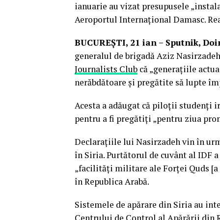
ianuarie au vizat presupusele „instala
Aeroportul Internațional Damasc. Rea
BUCUREŞTI, 21 ian – Sputnik, Doi
generalul de brigadă Aziz Nasirzadeh,
Journalists Club
că „generațiile actual
nerăbdătoare și pregătite să lupte împ
Acesta a adăugat că piloții studenți 
pentru a fi pregătiți „pentru ziua prom
Declarațiile lui Nasirzadeh vin în urm
în Siria. Purtătorul de cuvânt al IDF a
„facilități militare ale Forței Quds [a
în Republica Arabă.
Sistemele de apărare din Siria au inte
Centrului de Control al Apărării din Ru