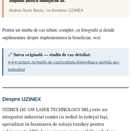
eligibile pentru finanțările UE.”
Andrei-Sorin Baciu
, co-fondator
UZINEX
Pentru un studiu de caz tehnic complet, cu fotografii și detalii
suplimentare despre implementarea la beneficiar, vezi:
Sursa originală — studiu de caz detaliat:
🔗
www.uzinex.ro/studii-de-caz/centrala-fotovoltaica-mobila-ars-
industrial
Despre UZINEX
UZINEX (SC GW LASER TECHNOLOGY SRL) este un
integrator industrial român cu sediul în județul Iași,
specializat în furnizarea de soluții turnkey pentru