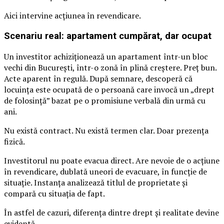
Aici intervine acțiunea în revendicare.
Scenariu real: apartament cumpărat, dar ocupat
Un investitor achiziționează un apartament într-un bloc
vechi din București, într-o zonă în plină creștere. Preț bun.
Acte aparent în regulă. După semnare, descoperă că
locuința este ocupată de o persoană care invocă un „drept
de folosință” bazat pe o promisiune verbală din urmă cu
ani.
Nu există contract. Nu există termen clar. Doar prezența
fizică.
Investitorul nu poate evacua direct. Are nevoie de o acțiune
în revendicare, dublată uneori de evacuare, în funcție de
situație. Instanța analizează titlul de proprietate și
compară cu situația de fapt.
În astfel de cazuri, diferența dintre drept și realitate devine
evidentă.