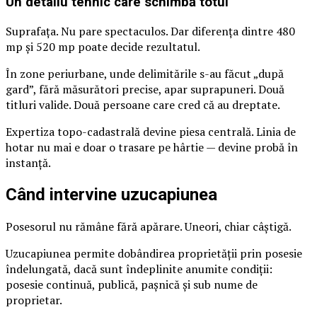
Un detaliu tehnic care schimbă totul
Suprafața. Nu pare spectaculos. Dar diferența dintre 480
mp și 520 mp poate decide rezultatul.
În zone periurbane, unde delimitările s-au făcut „după
gard”, fără măsurători precise, apar suprapuneri. Două
titluri valide. Două persoane care cred că au dreptate.
Expertiza topo-cadastrală devine piesa centrală. Linia de
hotar nu mai e doar o trasare pe hârtie — devine probă în
instanță.
Când intervine uzucapiunea
Posesorul nu rămâne fără apărare. Uneori, chiar câștigă.
Uzucapiunea permite dobândirea proprietății prin posesie
îndelungată, dacă sunt îndeplinite anumite condiții:
posesie continuă, publică, pașnică și sub nume de
proprietar.