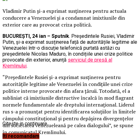
Vladimir Putin și-a exprimat susținerea pentru actuala
conducere a Venezuelei și a condamnat imixtiunile din
exterior care au provocat criza politică.
BUCUREȘTI, 24 ian – Sputnik
. Președintele Rusiei, Vladimir
Putin, și-a exprimat susținerea față de autoritățile legitime ale
Venezuelei într-o discuție telefonică purtată astăzi cu
președintele Nicolas Maduro, în condițiile unei crize politice
provocate din exterior, anunță
serviciul de presă al
Kremlinului
.
“Președintele Rusiei și-a exprimat susținerea pentru
autoritățile legitime ale Venezuelei în condițiile unei crize
politice interne provocate din afara țăruii. Totodată, el a
subliniat că imixtiunile distructive încalcă în mod flagrant
normele fundamentale ale dreptului internațional. Liderul
rus s-a pronunțat pentru identificarea soluțiilor în limitele
câmpului constituțional și pentru depășirea divergențelor
Citeste in continuare
din societatea venezueleană pe calea dialogului”, se spune
în comunicatul Kremlinului.
Iti recomandam