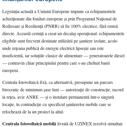
Legislația actuală a Uniunii Europene impune ca echipamentele
achiziționate din fonduri europene și prin Programul Național de
Redresare și Reziliență (PNRR) să fie 100% electrice, fără emisii
directe. Această cerință a creat un decalaj operațional: echipamentele
eligibile sunt frecvent destinate utilizării pe șantiere izolate, acolo
unde rețeaua publică de energie electrică lipsește sau este
insuficientă, iar soluțiile clasice de alimentare — generatoarele diesel
— contravin chiar principiului pentru care s-au cheltuit banii
europeni.
Centrala fotovoltaică fixă, ca alternativă, presupune un parcurs
birocratic de minimum șase luni — autorizație de construcție, racord
la rețea, aviz ANRE — și o instalare permanentă într-o singură
locație, în contradicție cu specificul șantierelor mobile care se
relochează de la un proiect la altul.
Centrala fotovoltaică mobilă
livrată de UZINEX rezolvă simultan