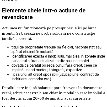
Elemente cheie într-o acțiune de
revendicare
Acțiunea nu funcționează pe presupuneri. Nici pe bune
intenții. Se bazează pe probe solide și pe o construcție
juridică coerentă.
titlul de proprietate trebuie să fie clar, necontestat sau
apărat eficient în instanță
identificarea exactă a imobilului, mai ales în zonele unde
cadastrul a fost actualizat tardiv sau incomplet
dovada că pârâtul posedă bunul fără drept, ceea ce
implică uneori martori, fotografii, expertize
lipsa unui alt drept opozabil (uzucapiune, contract de
închiriere, comodat etc.)
Detaliul care înclină balanța apare frecvent în documente
vechi, schițe cadastrale sau chiar în modul în care imobilul a
fost descris acum 20–30 de ani. Aici apar surprizele.