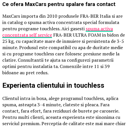
Ce ofera MaxCars pentru spalare fara contact
MaxCars importa din 2010 produsele FRA-BER Italia si are
in catalog o spuma activa concentrata special formulata
pentru programe touchless. Aici gasesti
spuma activa
concentrata self service
FRA-BER ULTRA FOAM in bidon de
25 kg, cu capacitate mare de inmuiere si persistenta de 3-5
minute. Produsul este compatibil cu apa de duritate medie
si cu programe touchless care folosesc presiune medie la
clatire. Consultantii te ajuta sa configurezi parametrii
optimi pentru instalatia ta. Comenzile intre 11 si 39
bidoane au pret redus.
Experienta clientului in touchless
Clientul intra in boxa, alege programul touchless, aplica
spuma, asteapta 3-4 minute, clateste si pleaca. Fara
contact, fara efort, fara reziduuri de burete pe caroserie.
Pentru multi clienti, aceasta experienta este sinonima cu
serviciul premium. Perceptia de calitate este mai mare chiar