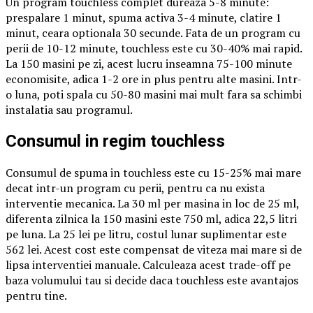
Un program touchless complet dureaza 5-8 minute:
prespalare 1 minut, spuma activa 3-4 minute, clatire 1
minut, ceara optionala 30 secunde. Fata de un program cu
perii de 10-12 minute, touchless este cu 30-40% mai rapid.
La 150 masini pe zi, acest lucru inseamna 75-100 minute
economisite, adica 1-2 ore in plus pentru alte masini. Intr-
o luna, poti spala cu 50-80 masini mai mult fara sa schimbi
instalatia sau programul.
Consumul in regim touchless
Consumul de spuma in touchless este cu 15-25% mai mare
decat intr-un program cu perii, pentru ca nu exista
interventie mecanica. La 30 ml per masina in loc de 25 ml,
diferenta zilnica la 150 masini este 750 ml, adica 22,5 litri
pe luna. La 25 lei pe litru, costul lunar suplimentar este
562 lei. Acest cost este compensat de viteza mai mare si de
lipsa interventiei manuale. Calculeaza acest trade-off pe
baza volumului tau si decide daca touchless este avantajos
pentru tine.