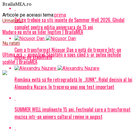
BrailaMEA.ro
Articole pe aceiasi tema:
prima
Tot ce trebuie sa stii inainte de Summer Well 2026. Ghidul
Urmatorul
complet pentru editia aniversara de 15 ani
Maduro nu este un lider legitim | BrailaMEA
Nu ratati
Cum a transformat Nicușor Dan o notă de trecere într-un
Ultima oră – ministrul Sănătății a spus când s-ar putea închide
mesaj de stabilitate
școlile! | BrailaMEA
România evită să fie retrogradată în „JUNK”. Rolul decisiv al lui
Alexandru Nazare, în trecerea unui nou test important
SUMMER WELL implineste 15 ani. Festivalul care a transformat
muzica intr-un univers cultural revine in august