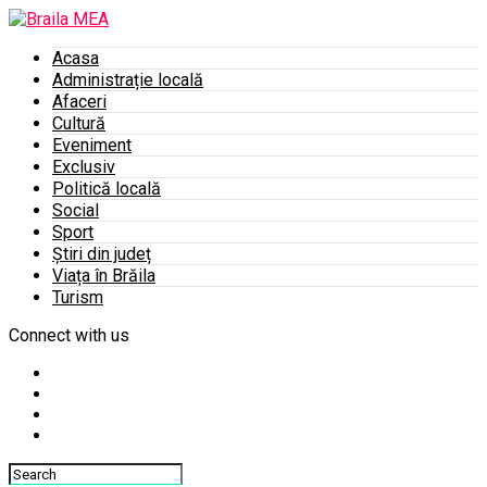
Acasa
Administrație locală
Afaceri
Cultură
Eveniment
Exclusiv
Politică locală
Social
Sport
Știri din județ
Viața în Brăila
Turism
Connect with us