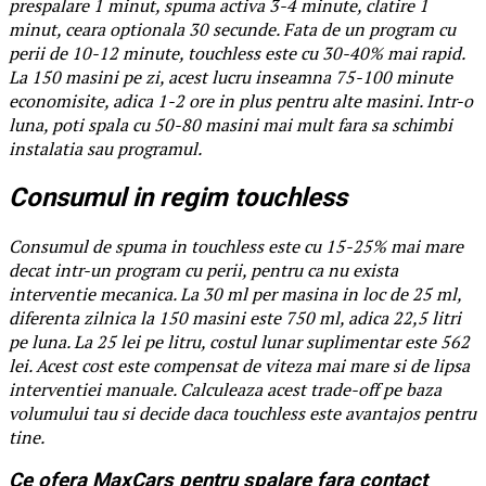
prespalare 1 minut, spuma activa 3-4 minute, clatire 1
minut, ceara optionala 30 secunde. Fata de un program cu
perii de 10-12 minute, touchless este cu 30-40% mai rapid.
La 150 masini pe zi, acest lucru inseamna 75-100 minute
economisite, adica 1-2 ore in plus pentru alte masini. Intr-o
luna, poti spala cu 50-80 masini mai mult fara sa schimbi
instalatia sau programul.
Consumul in regim touchless
Consumul de spuma in touchless este cu 15-25% mai mare
decat intr-un program cu perii, pentru ca nu exista
interventie mecanica. La 30 ml per masina in loc de 25 ml,
diferenta zilnica la 150 masini este 750 ml, adica 22,5 litri
pe luna. La 25 lei pe litru, costul lunar suplimentar este 562
lei. Acest cost este compensat de viteza mai mare si de lipsa
interventiei manuale. Calculeaza acest trade-off pe baza
volumului tau si decide daca touchless este avantajos pentru
tine.
Ce ofera MaxCars pentru spalare fara contact