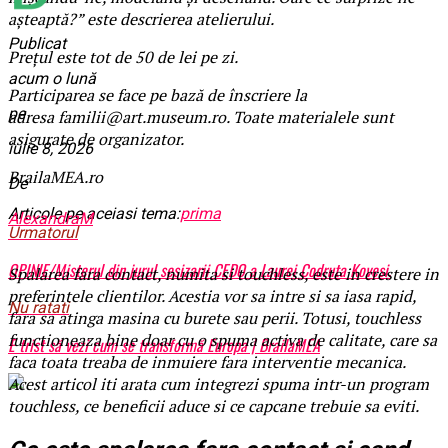
așteaptă?” este descrierea atelierului.
Publicat
Preţul este tot de 50 de lei pe zi.
acum o lună
Participarea se face pe bază de înscriere la
pe
adresa familii@art.museum.ro. Toate materialele sunt
asigurate de organizator.
iulie 8, 2026
BrailaMEA.ro
De
Articole pe aceiasi tema:
prima
AlexandraM
Urmatorul
OPINIE/Misterul din jurul sesizarii CEDO a Laurei Codruta Kovesi.
Spalarea fara contact, numita si touchless, este in crestere in
preferintele clientilor. Acestia vor sa intre si sa iasa rapid,
Nu ratati
fara sa atinga masina cu burete sau perii. Totusi, touchless
functioneaza bine doar cu o spuma activa de calitate, care sa
E trist să vezi cum se transformă Europa | BrailaMEA
faca toata treaba de inmuiere fara interventie mecanica.
Acest articol iti arata cum integrezi spuma intr-un program
touchless, ce beneficii aduce si ce capcane trebuie sa eviti.