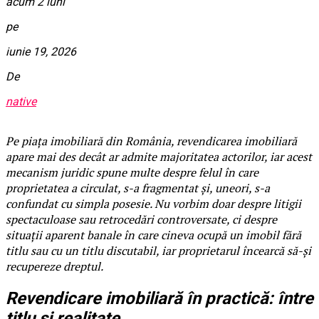
acum 2 luni
pe
iunie 19, 2026
De
native
Pe piața imobiliară din România, revendicarea imobiliară
apare mai des decât ar admite majoritatea actorilor, iar acest
mecanism juridic spune multe despre felul în care
proprietatea a circulat, s-a fragmentat și, uneori, s-a
confundat cu simpla posesie. Nu vorbim doar despre litigii
spectaculoase sau retrocedări controversate, ci despre
situații aparent banale în care cineva ocupă un imobil fără
titlu sau cu un titlu discutabil, iar proprietarul încearcă să-și
recupereze dreptul.
Revendicare imobiliară în practică: între
titlu și realitate