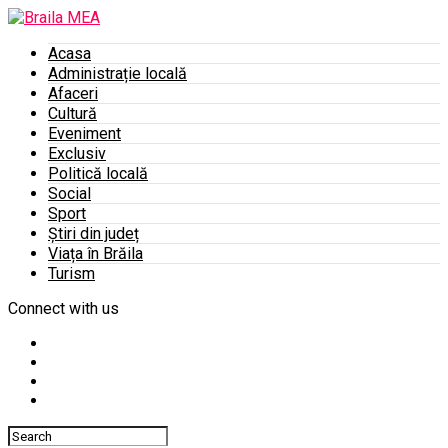
Acasa
Administrație locală
Afaceri
Cultură
Eveniment
Exclusiv
Politică locală
Social
Sport
Știri din județ
Viața în Brăila
Turism
Connect with us