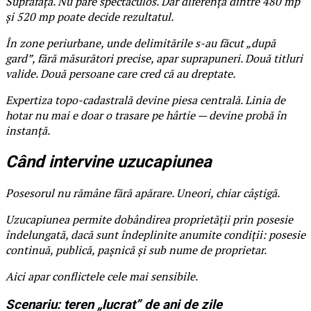
Suprafața. Nu pare spectaculos. Dar diferența dintre 480 mp
și 520 mp poate decide rezultatul.
În zone periurbane, unde delimitările s-au făcut „după
gard”, fără măsurători precise, apar suprapuneri. Două titluri
valide. Două persoane care cred că au dreptate.
Expertiza topo-cadastrală devine piesa centrală. Linia de
hotar nu mai e doar o trasare pe hârtie — devine probă în
instanță.
Când intervine uzucapiunea
Posesorul nu rămâne fără apărare. Uneori, chiar câștigă.
Uzucapiunea permite dobândirea proprietății prin posesie
îndelungată, dacă sunt îndeplinite anumite condiții: posesie
continuă, publică, pașnică și sub nume de proprietar.
Aici apar conflictele cele mai sensibile.
Scenariu: teren „lucrat” de ani de zile