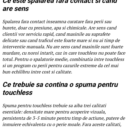
Ce este spalarea fara contact si cand
are sens
Spalarea fara contact inseamna curatare fara perii sau
burete, doar cu presiune, apa si chimicale. Are sens cand
clientii vor serviciu rapid, cand masinile au suprafete
delicate sau cand traficul este foarte mare si nu ai timp de
interventie manuala. Nu are sens cand masinile sunt foarte
murdare, cu noroi intarit, caz in care touchless nu poate face
totul. Pentru o spalatorie medie, combinatia intre touchless
si un program cu perii pentru cazurile extreme da cel mai
bun echilibru intre cost si calitate.
Ce trebuie sa contina o spuma pentru
touchless
Spuma pentru touchless trebuie sa aiba trei calitati
esentiale: densitate mare pentru acoperire vizuala,
persistenta de 3-5 minute pentru timp de actiune, putere de
inmuiere echivalenta cu o perie moale. Fara aceste calitati,