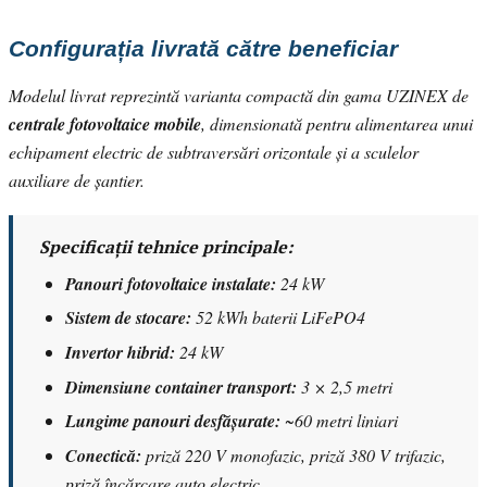
Configurația livrată către beneficiar
Modelul livrat reprezintă varianta compactă din gama UZINEX de
centrale fotovoltaice mobile
, dimensionată pentru alimentarea unui
echipament electric de subtraversări orizontale și a sculelor
auxiliare de șantier.
Specificații tehnice principale:
Panouri fotovoltaice instalate:
24 kW
Sistem de stocare:
52 kWh baterii LiFePO4
Invertor hibrid:
24 kW
Dimensiune container transport:
3 × 2,5 metri
Lungime panouri desfășurate:
~60 metri liniari
Conectică:
priză 220 V monofazic, priză 380 V trifazic,
priză încărcare auto electric