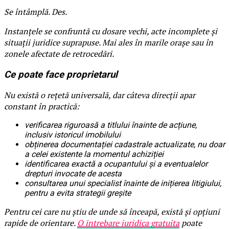
Se întâmplă. Des.
Instanțele se confruntă cu dosare vechi, acte incomplete și
situații juridice suprapuse. Mai ales în marile orașe sau în
zonele afectate de retrocedări.
Ce poate face proprietarul
Nu există o rețetă universală, dar câteva direcții apar
constant în practică:
verificarea riguroasă a titlului înainte de acțiune,
inclusiv istoricul imobilului
obținerea documentației cadastrale actualizate, nu doar
a celei existente la momentul achiziției
identificarea exactă a ocupantului și a eventualelor
drepturi invocate de acesta
consultarea unui specialist înainte de inițierea litigiului,
pentru a evita strategii greșite
Pentru cei care nu știu de unde să înceapă, există și opțiuni
rapide de orientare.
O intrebare juridica gratuita
poate