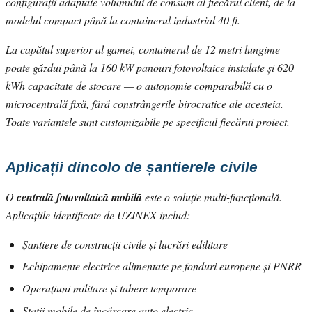
configurații adaptate volumului de consum al fiecărui client, de la
modelul compact până la containerul industrial 40 ft.
La capătul superior al gamei, containerul de 12 metri lungime
poate găzdui până la 160 kW panouri fotovoltaice instalate și 620
kWh capacitate de stocare — o autonomie comparabilă cu o
microcentrală fixă, fără constrângerile birocratice ale acesteia.
Toate variantele sunt customizabile pe specificul fiecărui proiect.
Aplicații dincolo de șantierele civile
O
centrală fotovoltaică mobilă
este o soluție multi-funcțională.
Aplicațiile identificate de UZINEX includ:
Șantiere de construcții civile și lucrări edilitare
Echipamente electrice alimentate pe fonduri europene și PNRR
Operațiuni militare și tabere temporare
Stații mobile de încărcare auto electric