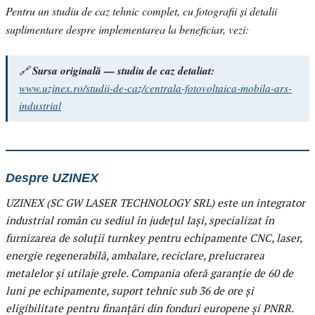
Pentru un studiu de caz tehnic complet, cu fotografii și detalii
suplimentare despre implementarea la beneficiar, vezi:
🔗
Sursa originală — studiu de caz detaliat:
www.uzinex.ro/studii-de-caz/centrala-fotovoltaica-mobila-ars-
industrial
Despre UZINEX
UZINEX (SC GW LASER TECHNOLOGY SRL) este un integrator
industrial român cu sediul în județul Iași, specializat în
furnizarea de soluții turnkey pentru echipamente CNC, laser,
energie regenerabilă, ambalare, reciclare, prelucrarea
metalelor și utilaje grele. Compania oferă garanție de 60 de
luni pe echipamente, suport tehnic sub 36 de ore și
eligibilitate pentru finanțări din fonduri europene și PNRR.