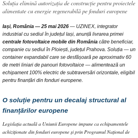
Soluția elimină autorizația de construcție pentru proiectele
alimentate cu energie regenerabilă pe fonduri europene
Iași, România — 25 mai 2026
— UZINEX, integrator
industrial cu sediul în județul Iași, anunță livrarea primei
centrale fotovoltaice mobile din România
către beneficiar,
companie cu sediul în Ploiești, județul Prahova. Soluția — un
container expandabil care se desfășoară pe aproximativ 60
de metri liniari de panouri fotovoltaice — alimentează un
echipament 100% electric de subtraversări orizontale, eligibil
pentru finanțări din fonduri europene.
O soluție pentru un decalaj structural al
finanțărilor europene
Legislația actuală a Uniunii Europene impune ca echipamentele
achiziționate din fonduri europene și prin Programul Național de