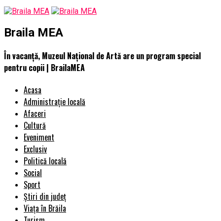
Braila MEA
În vacanţă, Muzeul Naţional de Artă are un program special
pentru copii | BrailaMEA
Acasa
Administrație locală
Afaceri
Cultură
Eveniment
Exclusiv
Politică locală
Social
Sport
Știri din județ
Viața în Brăila
Turism