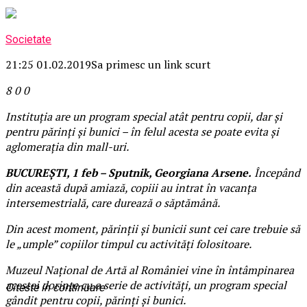
Societate
21:25 01.02.2019
Sa primesc un link scurt
8
0
0
Instituţia are un program special atât pentru copii, dar şi
pentru părinţi şi bunici – în felul acesta se poate evita şi
aglomeraţia din mall-uri.
BUCUREŞTI, 1 feb – Sputnik, Georgiana Arsene.
Începând
din această după amiază, copiii au intrat în vacanţa
intersemestrială, care durează o săptămână.
Din acest moment, părinţii şi bunicii sunt cei care trebuie să
le „umple” copiilor timpul cu activităţi folositoare.
Muzeul Naţional de Artă al României vine în întâmpinarea
acestei dorinţe cu o serie de activităţi, un program special
Citeste in continuare
gândit pentru copii, părinţi şi bunici.