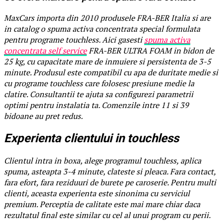
MaxCars importa din 2010 produsele FRA-BER Italia si are
in catalog o spuma activa concentrata special formulata
pentru programe touchless. Aici gasesti
spuma activa
concentrata self service
FRA-BER ULTRA FOAM in bidon de
25 kg, cu capacitate mare de inmuiere si persistenta de 3-5
minute. Produsul este compatibil cu apa de duritate medie si
cu programe touchless care folosesc presiune medie la
clatire. Consultantii te ajuta sa configurezi parametrii
optimi pentru instalatia ta. Comenzile intre 11 si 39
bidoane au pret redus.
Experienta clientului in touchless
Clientul intra in boxa, alege programul touchless, aplica
spuma, asteapta 3-4 minute, clateste si pleaca. Fara contact,
fara efort, fara reziduuri de burete pe caroserie. Pentru multi
clienti, aceasta experienta este sinonima cu serviciul
premium. Perceptia de calitate este mai mare chiar daca
rezultatul final este similar cu cel al unui program cu perii.