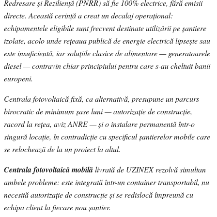
Redresare și Reziliență (PNRR) să fie 100% electrice, fără emisii
directe. Această cerință a creat un decalaj operațional:
echipamentele eligibile sunt frecvent destinate utilizării pe șantiere
izolate, acolo unde rețeaua publică de energie electrică lipsește sau
este insuficientă, iar soluțiile clasice de alimentare — generatoarele
diesel — contravin chiar principiului pentru care s-au cheltuit banii
europeni.
Centrala fotovoltaică fixă, ca alternativă, presupune un parcurs
birocratic de minimum șase luni — autorizație de construcție,
racord la rețea, aviz ANRE — și o instalare permanentă într-o
singură locație, în contradicție cu specificul șantierelor mobile care
se relochează de la un proiect la altul.
Centrala fotovoltaică mobilă
livrată de UZINEX rezolvă simultan
ambele probleme: este integrată într-un container transportabil, nu
necesită autorizație de construcție și se redislocă împreună cu
echipa client la fiecare nou șantier.