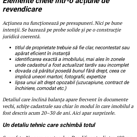
Elemente cheie într-o acțiune de
revendicare
Acțiunea nu funcționează pe presupuneri. Nici pe bune
intenții. Se bazează pe probe solide și pe o construcție
juridică coerentă.
titlul de proprietate trebuie să fie clar, necontestat sau
apărat eficient în instanță
identificarea exactă a imobilului, mai ales în zonele
unde cadastrul a fost actualizat tardiv sau incomplet
dovada că pârâtul posedă bunul fără drept, ceea ce
implică uneori martori, fotografii, expertize
lipsa unui alt drept opozabil (uzucapiune, contract de
închiriere, comodat etc.)
Detaliul care înclină balanța apare frecvent în documente
vechi, schițe cadastrale sau chiar în modul în care imobilul a
fost descris acum 20–30 de ani. Aici apar surprizele.
Un detaliu tehnic care schimbă totul