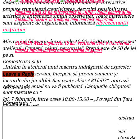
desen, cuvânt, modelaj. Activităţile ludice şi interactive
propuse stimulează creativitatea, dezvoltă sensibilitatea
România evită să fie retrogradată în „JUNK”. Rolul decisiv al lui
artistică și antrenează simţul observației. Toate materialele
Alexandru Nazare, în trecerea unui nou test important
sunt asigurate de organizator, informează
reprezentanţii
instituţiei
.
Miercuri, 6 februarie, între orele 10.00-13.00 este programat
SUMMER WELL implineste 15 ani. Festivalul care a transformat
atelierul „Oameni, roluri, personaje”. Preţul este de 50 de lei
muzica intr-un univers cultural revine in august
pe zi.
Comenteaza si tu
„Intrăm în atelierul unui maestru îndrăgostit de expresie:
desenăm și observăm, începem să privim oamenii și
Leave a Reply
lucrurile din jur altfel. Sau poate chiar ARTfel!?”, notează
Adresa ta de email nu va fi publicată.
Câmpurile obligatorii
sursa citată.
sunt marcate cu
*
Joi, 7 februarie, între orele 10.00-13.00 – „Poveşti din Ţara
Comentariu
*
Soarelui Răsare”.
„Privind gravurile maeștrilor japonezi aflăm cum se distrau
și ce le plăcea japonezilor, care erau viețuitoarele lor
favorite. Și apoi împletim din cuvinte și imagini o nouă
poveste din care nu lipsesc norii, cocorii și un iepure iute de