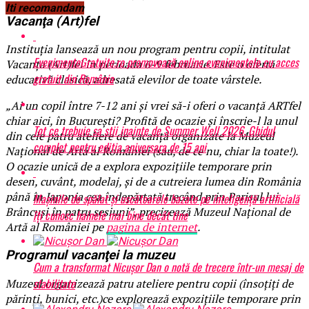
Iti recomandam
Vacanţa (Art)fel
Instituţia lansează un nou program pentru copii, intitulat
EvenimenteGratuite.ro promovează online evenimentele cu acces
Vacanţa (Art)fel în perioada 6-9 februarie. Este o ofertă
gratuit din România
educativă clasică, adresată elevilor de toate vârstele.
„Ai un copil între 7-12 ani și vrei să-i oferi o vacanță ARTfel
chiar aici, în București? Profită de ocazie și înscrie-l la unul
Tot ce trebuie sa stii inainte de Summer Well 2026. Ghidul
din cele patru ateliere de vacanță organizate la Muzeul
complet pentru editia aniversara de 15 ani
Național de Artă al României (sau, de ce nu, chiar la toate!).
O ocazie unică de a explora expozițiile temporare prin
desen, cuvânt, modelaj, și de a cutreiera lumea din România
până în Japonia cea îndepărtată trecând prin Parisul lui
Mașinile de spălat și uscătoarele bazate pe inteligență artificială
Brâncuși în patru sesiuni”, precizează Muzeul Naţional de
îți cunosc hainele mai bine decât tine
Artă al României pe
pagina de internet
.
Programul vacanţei la muzeu
Cum a transformat Nicușor Dan o notă de trecere într-un mesaj de
stabilitate
Muzeul organizează patru ateliere pentru copii (însoțiți de
părinți, bunici, etc.)ce explorează expozițiile temporare prin