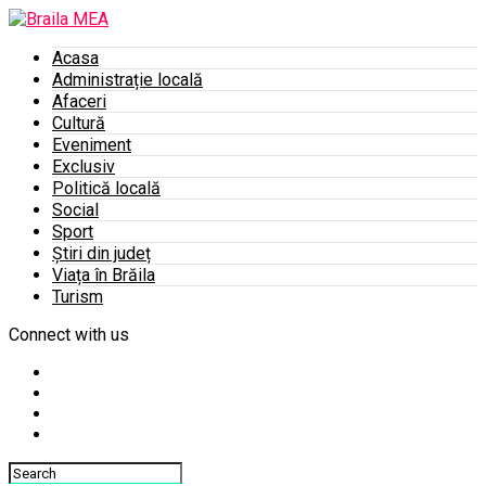
Acasa
Administrație locală
Afaceri
Cultură
Eveniment
Exclusiv
Politică locală
Social
Sport
Știri din județ
Viața în Brăila
Turism
Connect with us