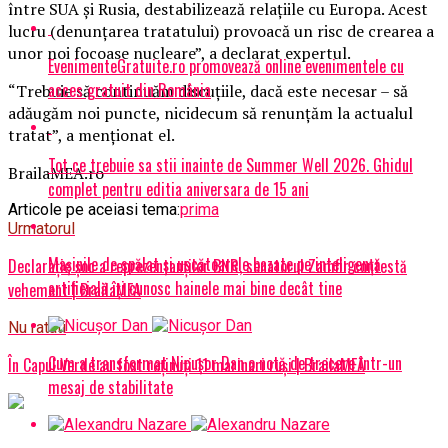
între SUA și Rusia, destabilizează relațiile cu Europa. Acest
lucru (denunțarea tratatului) provoacă un risc de crearea a
unor noi focoase nucleare”, a declarat expertul.
EvenimenteGratuite.ro promovează online evenimentele cu
acces gratuit din România
“Trebuie să continuăm discuțiile, dacă este necesar – să
adăugăm noi puncte, nicidecum să renunțăm la actualul
tratat”, a menționat el.
Tot ce trebuie sa stii inainte de Summer Well 2026. Ghidul
BrailaMEA.ro
complet pentru editia aniversara de 15 ani
Articole pe aceiasi tema:
prima
Urmatorul
Mașinile de spălat și uscătoarele bazate pe inteligență
Declaraţie şoc a reprezentanţilor BNR, senatorul Zamfir contestă
artificială îți cunosc hainele mai bine decât tine
vehement | BrailaMEA
Nu ratati
Cum a transformat Nicușor Dan o notă de trecere într-un
În Capul Verde au fost reținuți 11 marinari ruși | BrailaMEA
mesaj de stabilitate