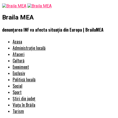
Braila MEA
denunțarea INF va afecta situația din Europa | BrailaMEA
Acasa
Administrație locală
Afaceri
Cultură
Eveniment
Exclusiv
Politică locală
Social
Sport
Știri din județ
Viața în Brăila
Turism