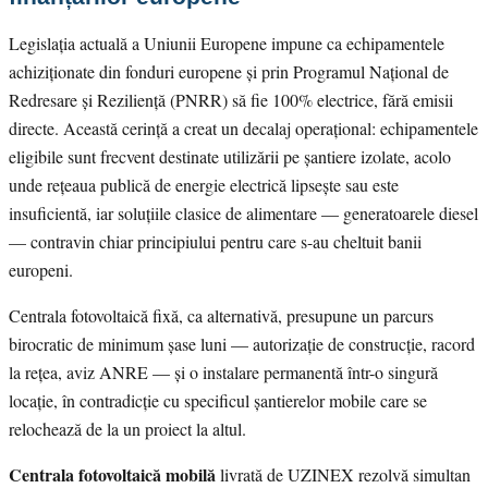
Legislația actuală a Uniunii Europene impune ca echipamentele
achiziționate din fonduri europene și prin Programul Național de
Redresare și Reziliență (PNRR) să fie 100% electrice, fără emisii
directe. Această cerință a creat un decalaj operațional: echipamentele
eligibile sunt frecvent destinate utilizării pe șantiere izolate, acolo
unde rețeaua publică de energie electrică lipsește sau este
insuficientă, iar soluțiile clasice de alimentare — generatoarele diesel
— contravin chiar principiului pentru care s-au cheltuit banii
europeni.
Centrala fotovoltaică fixă, ca alternativă, presupune un parcurs
birocratic de minimum șase luni — autorizație de construcție, racord
la rețea, aviz ANRE — și o instalare permanentă într-o singură
locație, în contradicție cu specificul șantierelor mobile care se
relochează de la un proiect la altul.
Centrala fotovoltaică mobilă
livrată de UZINEX rezolvă simultan