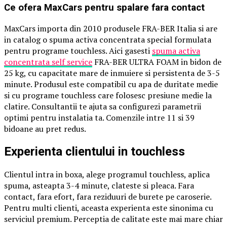
Ce ofera MaxCars pentru spalare fara contact
MaxCars importa din 2010 produsele FRA-BER Italia si are
in catalog o spuma activa concentrata special formulata
pentru programe touchless. Aici gasesti
spuma activa
concentrata self service
FRA-BER ULTRA FOAM in bidon de
25 kg, cu capacitate mare de inmuiere si persistenta de 3-5
minute. Produsul este compatibil cu apa de duritate medie
si cu programe touchless care folosesc presiune medie la
clatire. Consultantii te ajuta sa configurezi parametrii
optimi pentru instalatia ta. Comenzile intre 11 si 39
bidoane au pret redus.
Experienta clientului in touchless
Clientul intra in boxa, alege programul touchless, aplica
spuma, asteapta 3-4 minute, clateste si pleaca. Fara
contact, fara efort, fara reziduuri de burete pe caroserie.
Pentru multi clienti, aceasta experienta este sinonima cu
serviciul premium. Perceptia de calitate este mai mare chiar