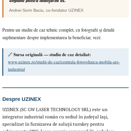
eligibile pentru finanțările UE.”
Andrei-Sorin Baciu
, co-fondator
UZINEX
Pentru un studiu de caz tehnic complet, cu fotografii și detalii
suplimentare despre implementarea la beneficiar, vezi:
Sursa originală — studiu de caz detaliat:
🔗
www.uzinex.ro/studii-de-caz/centrala-fotovoltaica-mobila-ars-
industrial
Despre UZINEX
UZINEX (SC GW LASER TECHNOLOGY SRL) este un
integrator industrial român cu sediul în județul Iași,
specializat în furnizarea de soluții turnkey pentru