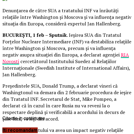
Denunțarea de către SUA a tratatului INF va înrăutăți
relațiile între Washington și Moscova și va influența negativ
situația din Europa, consideră expertul Jan Hallenberg.
BUCUREȘTI, 1 feb – Sputnik
. Ieșirea SUA din Tratatul
Forțelor Nucleare Intermediare (INF) va destabiliza relațiile
între Washington și Moscova, precum și va influența
negativ asupra situației din Europa, a declarat agenției
RIA
Novosti
cercetătorul Institutului Suedez al Relațiilor
Internaționale (Swedish Institute of International Affairs),
Jan Hallenberg.
Președintele SUA, Donald Trump, a declarat vineri că
Washingtonul va demara din 2 februarie procedura de ieșire
din Tratatul INF. Secretarul de Stat, Mike Pompeo, a
declarat că în cazul în care Rusia nu va reveni la o
respectare deplină și verificabilă a acordului în decurs de
șase luni, va ieși din acord.
Citeste in continuare
“Încetarea tratatului va avea un impact negativ relațiile
Iti recomandam