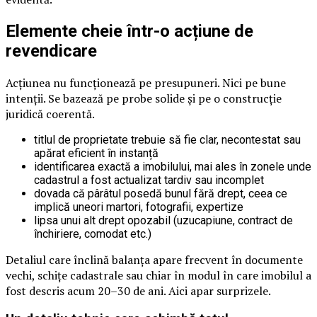
Elemente cheie într-o acțiune de
revendicare
Acțiunea nu funcționează pe presupuneri. Nici pe bune
intenții. Se bazează pe probe solide și pe o construcție
juridică coerentă.
titlul de proprietate trebuie să fie clar, necontestat sau
apărat eficient în instanță
identificarea exactă a imobilului, mai ales în zonele unde
cadastrul a fost actualizat tardiv sau incomplet
dovada că pârâtul posedă bunul fără drept, ceea ce
implică uneori martori, fotografii, expertize
lipsa unui alt drept opozabil (uzucapiune, contract de
închiriere, comodat etc.)
Detaliul care înclină balanța apare frecvent în documente
vechi, schițe cadastrale sau chiar în modul în care imobilul a
fost descris acum 20–30 de ani. Aici apar surprizele.