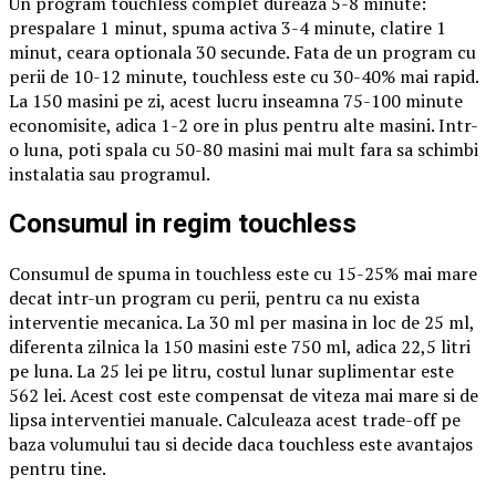
Un program touchless complet dureaza 5-8 minute:
prespalare 1 minut, spuma activa 3-4 minute, clatire 1
minut, ceara optionala 30 secunde. Fata de un program cu
perii de 10-12 minute, touchless este cu 30-40% mai rapid.
La 150 masini pe zi, acest lucru inseamna 75-100 minute
economisite, adica 1-2 ore in plus pentru alte masini. Intr-
o luna, poti spala cu 50-80 masini mai mult fara sa schimbi
instalatia sau programul.
Consumul in regim touchless
Consumul de spuma in touchless este cu 15-25% mai mare
decat intr-un program cu perii, pentru ca nu exista
interventie mecanica. La 30 ml per masina in loc de 25 ml,
diferenta zilnica la 150 masini este 750 ml, adica 22,5 litri
pe luna. La 25 lei pe litru, costul lunar suplimentar este
562 lei. Acest cost este compensat de viteza mai mare si de
lipsa interventiei manuale. Calculeaza acest trade-off pe
baza volumului tau si decide daca touchless este avantajos
pentru tine.