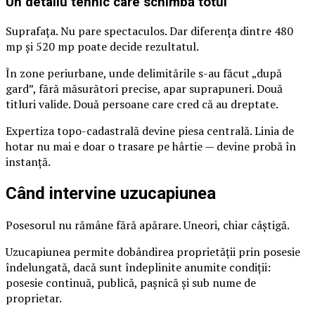
Un detaliu tehnic care schimbă totul
Suprafața. Nu pare spectaculos. Dar diferența dintre 480
mp și 520 mp poate decide rezultatul.
În zone periurbane, unde delimitările s-au făcut „după
gard”, fără măsurători precise, apar suprapuneri. Două
titluri valide. Două persoane care cred că au dreptate.
Expertiza topo-cadastrală devine piesa centrală. Linia de
hotar nu mai e doar o trasare pe hârtie — devine probă în
instanță.
Când intervine uzucapiunea
Posesorul nu rămâne fără apărare. Uneori, chiar câștigă.
Uzucapiunea permite dobândirea proprietății prin posesie
îndelungată, dacă sunt îndeplinite anumite condiții:
posesie continuă, publică, pașnică și sub nume de
proprietar.