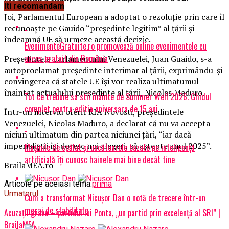
Iti recomandam
Joi, Parlamentul European a adoptat o rezoluție prin care îl
recunoaște pe Gauido “președinte legitim” al țării și
îndeamnă UE să urmeze această decizie.
EvenimenteGratuite.ro promovează online evenimentele cu
acces gratuit din România
Președintele parlamentului Venezuelei, Juan Guaido, s-a
autoproclamat președinte interimar al țării, exprimându-și
convingerea că statele UE își vor realiza ultimatumul
înaintat actualului președinte al țării, Nicolas Maduro.
Tot ce trebuie sa stii inainte de Summer Well 2026. Ghidul
complet pentru editia aniversara de 15 ani
Într-un interviu oferit RIA Novosti, președintele
Venezuelei, Nicolas Maduro, a declarat că nu va accepta
niciun ultimatum din partea niciunei țări, “iar dacă
imperialiștii își doresc noi alegeri, să aștepte anul 2025”.
Mașinile de spălat și uscătoarele bazate pe inteligență
artificială îți cunosc hainele mai bine decât tine
BrailaMEA.ro
Articole pe aceiasi tema:
prima
Urmatorul
Cum a transformat Nicușor Dan o notă de trecere într-un
mesaj de stabilitate
Acuzaţii grave – partidul lui Ponta, „un partid prin excelenţă al SRI” |
BrailaMEA