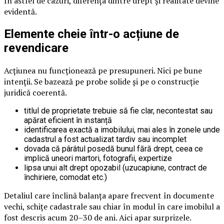
În astfel de cazuri, diferența dintre drept și realitate devine
evidentă.
Elemente cheie într-o acțiune de
revendicare
Acțiunea nu funcționează pe presupuneri. Nici pe bune
intenții. Se bazează pe probe solide și pe o construcție
juridică coerentă.
titlul de proprietate trebuie să fie clar, necontestat sau
apărat eficient în instanță
identificarea exactă a imobilului, mai ales în zonele unde
cadastrul a fost actualizat tardiv sau incomplet
dovada că pârâtul posedă bunul fără drept, ceea ce
implică uneori martori, fotografii, expertize
lipsa unui alt drept opozabil (uzucapiune, contract de
închiriere, comodat etc.)
Detaliul care înclină balanța apare frecvent în documente
vechi, schițe cadastrale sau chiar în modul în care imobilul a
fost descris acum 20–30 de ani. Aici apar surprizele.