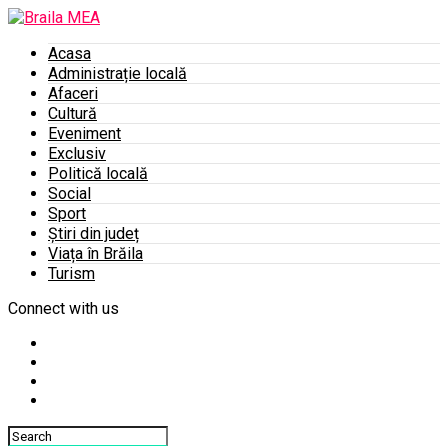
Acasa
Administrație locală
Afaceri
Cultură
Eveniment
Exclusiv
Politică locală
Social
Sport
Știri din județ
Viața în Brăila
Turism
Connect with us