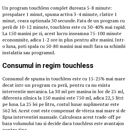
Un program touchless complet dureaza 5-8 minute:
prespalare 1 minut, spuma activa 3-4 minute, clatire 1
minut, ceara optionala 30 secunde. Fata de un program cu
perii de 10-12 minute, touchless este cu 30-40% mai rapid.
La 150 masini pe zi, acest lucru inseamna 75-100 minute
economisite, adica 1-2 ore in plus pentru alte masini. Intr-
o luna, poti spala cu 50-80 masini mai mult fara sa schimbi
instalatia sau programul.
Consumul in regim touchless
Consumul de spuma in touchless este cu 15-25% mai mare
decat intr-un program cu perii, pentru ca nu exista
interventie mecanica. La 30 ml per masina in loc de 25 ml,
diferenta zilnica la 150 masini este 750 ml, adica 22,5 litri
pe luna. La 25 lei pe litru, costul lunar suplimentar este
562 lei. Acest cost este compensat de viteza mai mare si de
lipsa interventiei manuale. Calculeaza acest trade-off pe
baza volumului tau si decide daca touchless este avantajos
pentru tine.