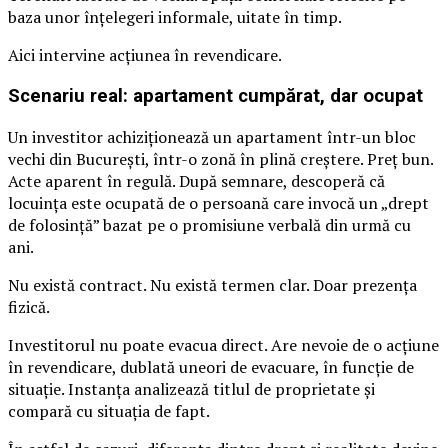
baza unor înțelegeri informale, uitate în timp.
Aici intervine acțiunea în revendicare.
Scenariu real: apartament cumpărat, dar ocupat
Un investitor achiziționează un apartament într-un bloc
vechi din București, într-o zonă în plină creștere. Preț bun.
Acte aparent în regulă. După semnare, descoperă că
locuința este ocupată de o persoană care invocă un „drept
de folosință” bazat pe o promisiune verbală din urmă cu
ani.
Nu există contract. Nu există termen clar. Doar prezența
fizică.
Investitorul nu poate evacua direct. Are nevoie de o acțiune
în revendicare, dublată uneori de evacuare, în funcție de
situație. Instanța analizează titlul de proprietate și
compară cu situația de fapt.