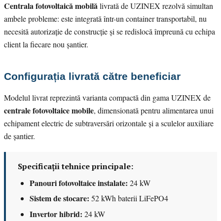
Centrala fotovoltaică mobilă
livrată de UZINEX rezolvă simultan
ambele probleme: este integrată într-un container transportabil, nu
necesită autorizație de construcție și se redislocă împreună cu echipa
client la fiecare nou șantier.
Configurația livrată către beneficiar
Modelul livrat reprezintă varianta compactă din gama UZINEX de
centrale fotovoltaice mobile
, dimensionată pentru alimentarea unui
echipament electric de subtraversări orizontale și a sculelor auxiliare
de șantier.
Specificații tehnice principale:
Panouri fotovoltaice instalate:
24 kW
Sistem de stocare:
52 kWh baterii LiFePO4
Invertor hibrid:
24 kW