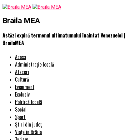
Braila MEA
Astăzi expiră termenul ultimatumului înaintat Venezuelei |
BrailaMEA
Acasa
Administrație locală
Afaceri
Cultură
Eveniment
Exclusiv
Politică locală
Social
Sport
Știri din județ
Viața în Brăila
Turism