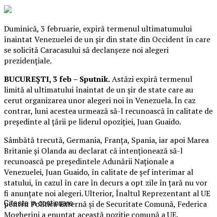
Duminică, 3 februarie, expiră termenul ultimatumului
înaintat Venezuelei de un șir din state din Occident în care
se solicită Caracasului să declanșeze noi alegeri
prezidențiale.
BUCUREȘTI, 3 feb – Sputnik.
Astăzi expiră termenul
limită al ultimatului înaintat de un șir de state care au
cerut organizarea unor alegeri noi în Venezuela. În caz
contrar, luni acestea urmează să-l recunoască în calitate de
președinte al țării pe liderul opoziției, Juan Guaido.
Sâmbătă trecută, Germania, Franța, Spania, iar apoi Marea
Britanie și Olanda au declarat că intenționează să-l
recunoască pe președintele Adunării Naționale a
Venezuelei, Juan Guaido, în calitate de șef interimar al
statului, în cazul în care în decurs a opt zile în țară nu vor
fi anunțate noi alegeri. Ulterior, Înaltul Reprezentant al UE
pentru Politica Externă și de Securitate Comună, Federica
Citeste in continuare
Mogherini a enunțat această poziție comună a UE.