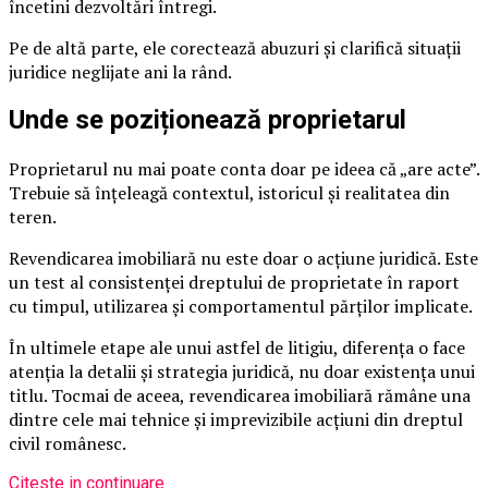
încetini dezvoltări întregi.
Pe de altă parte, ele corectează abuzuri și clarifică situații
juridice neglijate ani la rând.
Unde se poziționează proprietarul
Proprietarul nu mai poate conta doar pe ideea că „are acte”.
Trebuie să înțeleagă contextul, istoricul și realitatea din
teren.
Revendicarea imobiliară nu este doar o acțiune juridică. Este
un test al consistenței dreptului de proprietate în raport
cu timpul, utilizarea și comportamentul părților implicate.
În ultimele etape ale unui astfel de litigiu, diferența o face
atenția la detalii și strategia juridică, nu doar existența unui
titlu. Tocmai de aceea, revendicarea imobiliară rămâne una
dintre cele mai tehnice și imprevizibile acțiuni din dreptul
civil românesc.
Citeste in continuare